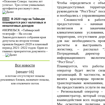
«Освоение Севера: тысяча лет
Чтобы определиться с объ
успеха». Три сотни уникальных
труднодоступных террито
артефактов расскажут свои…
руководители “РостТеха” пос
и пообщались с управляющими
В 2020 году на Таймыре
– Сложностей в рабо
13:05
планируется рост налоговых и
предостаточно – начиная
неналоговых доходов
полигонов и заканчив
#НОРИЛЬСК. «Таймырский
климатическими условиями,
телеграф» – На сессии
территории, отсутствием доро
Законодательного собрания края
для нас необходимость про
депутаты во втором чтении
приняли бюджет-2020 и плановый
расчеты и выстраивать 
период 2021–2022 годов. Один из
логистику, – рассказал 
главных приоритетов документа –
Потриденный, директор
…
информационного экологич
“РостТеха”.
Все новости
Планируется, что работы
оператор будет вести сил
[stream=16]
организаций. В частности, в
в потоке отсутствуют показы
визита красноярцы провели
рекламных блоков, назначьте показы,
транспортными компаниями,
или отключите поток
бы предоставлять услуги по в
– Региональный оператор – 
администратор, который созд
взаимодействия всех подрядн
Мы осмотрели полигоны в