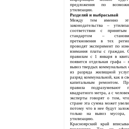
предложения по возмож
утилизации.
Разделяй и выбрасывай
Между тем именно это
законодательства – утилиз
соответствии с принятым 
стандартом – станов
преткновения в тех реги
проводят эксперимент по изм
взимания платы с граждан. 
правилам с 1 января в кви
появится отдельная графа – 
вывоз твердых коммунальных о
из разряда жилищной услуг
разряд коммунальной, как в св
капитальным ремонтом. П
правила подразумевают
квадратного метра, а с челове
эксперты говорят о том, чт
стране эта сумма может увелич
потому что в нее будут зало
только на вывоз мусора,
утилизацию.
Красноярский край вписыв
тенденцию. Так, на офиц