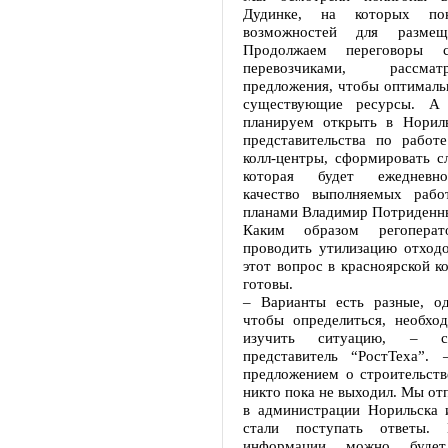
Дудинке, на которых пок
возможностей для размещ
Продолжаем переговоры с
перевозчиками, рассма
предложения, чтобы оптималь
существующие ресурсы. А
планируем открыть в Норил
представительства по работе
колл-центры, сформировать с
которая будет ежедневно
качество выполняемых рабо
планами Владимир Потриден
Каким образом регоперат
проводить утилизацию отходо
этот вопрос в красноярской к
готовы.
– Варианты есть разные, од
чтобы определиться, необхо
изучить ситуацию, – с
представитель “РостТеха”.
предложением о строительств
никто пока не выходил. Мы от
в администрации Норильска 
стали поступать ответы. 
информации можно будет