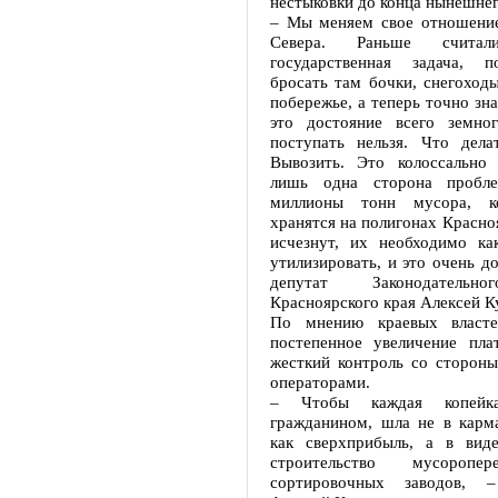
нестыковки до конца нынешнег
– Мы меняем свое отношение
Севера. Раньше счита
государственная задача, 
бросать там бочки, снегоход
побережье, а теперь точно зна
это достояние всего земно
поступать нельзя. Что дел
Вывозить. Это колоссально
лишь одна сторона пробл
миллионы тонн мусора, к
хранятся на полигонах Красноя
исчезнут, их необходимо ка
утилизировать, и это очень до
депутат Законодательн
Красноярского края Алексей К
По мнению краевых власте
постепенное увеличение пл
жесткий контроль со стороны
операторами.
– Чтобы каждая копейка,
гражданином, шла не в карм
как сверхприбыль, а в вид
строительство мусоропере
сортировочных заводов, –