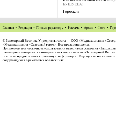
БУШУЕВА)
Гороскоп
Главная
•
Редакция
•
Письмо редактору
•
Реклама
•
Архив
•
Фото
•
Гор
©
Заполярный Вестник
. Учредитель газеты — ООО «Медиакомпания «Северн
«Медиакомпания «Северный город». Все права защищены.
При полном или частичном использовании материалов ссылка на «Заполярны
размещении материалов в интернете — гиперссылка на «Заполярный Вестник
газеты не предоставляет справочную информацию. Редакция не несет ответ
содержащуюся в рекламных объявлениях.