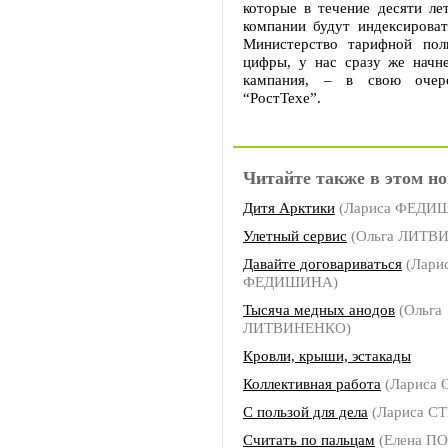
которые в течение десяти ле
компании будут индексироват
Министерство тарифной пол
цифры, у нас сразу же начне
кампания, – в свою очер
“РостТехе”.
Читайте также в этом но
Дитя Арктики
(Лариса ФЕДИ
Улетный сервис
(Ольга ЛИТВ
Давайте договариваться
(Лари
ФЕДИШИНА)
Тысяча медных анодов
(Ольга
ЛИТВИНЕНКО)
Кровли, крыши, эстакады
Коллективная работа
(Лариса
С пользой для дела
(Лариса С
Считать по пальцам
(Елена П