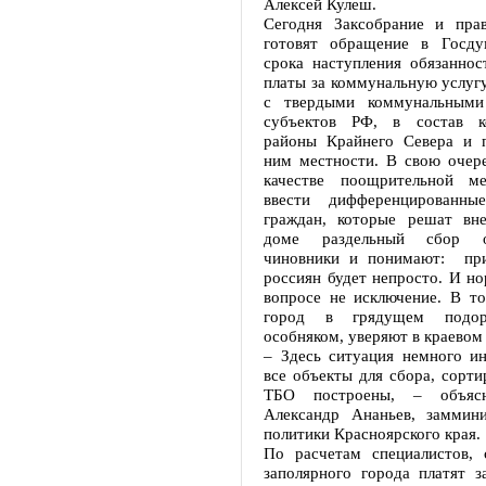
Алексей Кулеш.
Сегодня Заксобрание и прав
готовят обращение в Госду
срока наступления обязаннос
платы за коммунальную услуг
с твердыми коммунальными
субъектов РФ, в состав к
районы Крайнего Севера и 
ним местности. В свою очер
качестве поощрительной ме
ввести дифференцированн
граждан, которые решат вн
доме раздельный сбор о
чиновники и понимают: при
россиян будет непросто. И но
вопросе не исключение. В т
город в грядущем подор
особняком, уверяют в краевом
– Здесь ситуация немного ин
все объекты для сбора, сорти
ТБО построены, – объясн
Александр Ананьев, заммин
политики Красноярского края.
По расчетам специалистов, 
заполярного города платят з