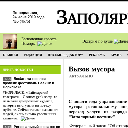
Понедельник
,
24 июня 2019 года
№6 (4675)
Бесконечная красота
Экстрим по душе
Поморья
ГЛАВНАЯ
РЕДАКЦИЯ
ПИСЬМО РЕДАКТОРУ
РЕКЛАМА
АРХИВ
Вызов мусора
ЛЕНТА НОВОСТЕЙ
АКТУАЛЬНО
Любители косплея
15:00
провели фестиваль GeekOn в
Норильске
#НОРИЛЬСК. «Таймырский
телеграф» – Словом geek когда-то
С нового года управляющие
называли ярмарочных чудаков,
которые выступали на потеху
мусора региональному опе
публике. Сейчас гиками называют
переход услуги из разря
людей, очень сильно увлеченных
“Заполярный вестник”.
каким-то…
Федеральный закон “Об отход
Региональный оператор не
14:10