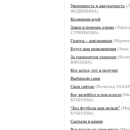
Уверенность и аккуратность
(Л
ФЕДИШИНА)
Коллекция идей
Закон в помощь оленю
(Ларис
СТРЮЧКОВА)
Гранты – школьникам
(Марин
Будут вам приключения
(Анна
За горизонтом горизонт
(Вале
ВАЧАЕВА)
Кто хотел, тот и получит
Выбирали сами
Свои святые
(Всеволод ЗАХА
Бег, волейбол и рок-н-ролл
(Ма
БУШУЕВА)
“Без футбола нам нельзя”
(Мар
БУШУЕВА)
Сыграли в камни
Все встало на свои места
(Мар