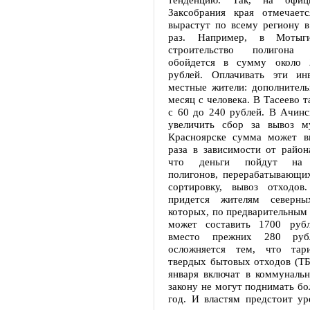
Заксобрания края отмечает
вырастут по всему региону в
раз. Например, в Мотыги
строительство полигона
обойдется в сумму около 
рублей. Оплачивать эти ин
местные жители: дополнитель
месяц с человека. В Тасеево 
с 60 до 240 рублей. В Ачинс
увеличить сбор за вывоз м
Красноярске сумма может в
раза в зависимости от район
что деньги пойдут на с
полигонов, перерабатывающих
сортировку, вывоз отходов
придется жителям северны
которых, по предварительным
может составить 1700 рубл
вместо прежних 280 рубл
осложняется тем, что та
твердых бытовых отходов (ТБ
января включат в коммунальн
закону не могут поднимать бо
год. И властям предстоит ур