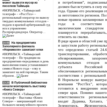
и потребления”, подписанны
может вывезти мусор из
поселков Таймыра
должен был вступить в силу ещ
#НОРИЛЬСК. «Таймырский
года. Однако его реализация о
телеграф» – «РостТех» –
за неготовности регионов. По
региональный оператор по вывозу
новые правила запланирован н
твердых коммунальных отходов –
года: в соответствии
подало в краевой арбитражный суд
экологическим стандартом
иск к управлению
Росприроднадзора. Оператор…
планируется перерабатыват
отвозить на свалки.
В ряде краев и областей уже п
На предприятиях
14:05
и запустили работу региональ
Заполярного филиала
что определено статьей 24.6
«Норникеля» зажигают елки
транспортирование, обработк
#НОРИЛЬСК. «Таймырский
телеграф» – По традиции на
обезвреживание, захорон
предприятиях-передовиках в день
коммунальных отходов н
выполнения плана устанавливают
субъекта Российской
символ Нового года – елку и
обеспечиваются региональны
зажигают на ней гирлянды. Таким
соответствии с регионально
образом…
В Норильске конкурс выиграл
В Публичной библиотеке
13:25
компания “РостТех”, котор
начали монтировать выставку
готовится к внедрению нов
«Книга Севера»
севере края. Помимо нашего
#НОРИЛЬСК. «Таймырский
ответственности региональ
телеграф» – Выставка «Книга
входят Дудинка, Хатанга, 
Севера» – завершающий этап
большого межмузейного проекта
Зеленогорск, Железногорск