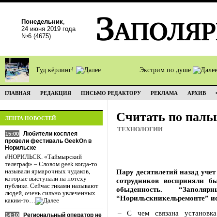
Понедельник
,
24 июня 2019 года
№6 (4675)
Гуд кёрлинг!
Экстрим по душе
ГЛАВНАЯ
РЕДАКЦИЯ
ПИСЬМО РЕДАКТОРУ
РЕКЛАМА
АРХИВ
Считать по паль
ЛЕНТА НОВОСТЕЙ
ТЕХНОЛОГИИ
Любители косплея
15:00
провели фестиваль GeekOn в
Норильске
#НОРИЛЬСК. «Таймырский
телеграф» – Словом geek когда-то
Пару десятилетий назад учет
называли ярмарочных чудаков,
которые выступали на потеху
сотрудников восприняли бы
публике. Сейчас гиками называют
обыденность. “Запол
людей, очень сильно увлеченных
“Норильскникельремонте” ис
каким-то…
– С чем связана установка
Региональный оператор не
14:10