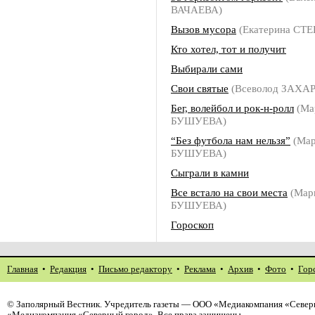
ВАЧАЕВА)
Вызов мусора
(Екатерина СТ
Кто хотел, тот и получит
Выбирали сами
Свои святые
(Всеволод ЗАХА
Бег, волейбол и рок-н-ролл
(Ма
БУШУЕВА)
“Без футбола нам нельзя”
(Мар
БУШУЕВА)
Сыграли в камни
Все встало на свои места
(Мар
БУШУЕВА)
Гороскоп
Главная
•
Редакция
•
Письмо редактору
•
Реклама
•
Архив
•
Фото
•
Гор
©
Заполярный Вестник
. Учредитель газеты — ООО «Медиакомпания «Северн