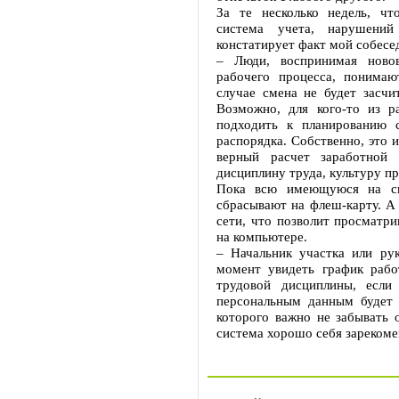
За те несколько недель, чт
система учета, нарушений
констатирует факт мой собесе
– Люди, воспринимая ново
рабочего процесса, понимаю
случае смена не будет засчи
Возможно, для кого-то из р
подходить к планированию 
распорядка. Собственно, это 
верный расчет заработной
дисциплину труда, культуру пр
Пока всю имеющуюся на ск
сбрасывают на флеш-карту. А 
сети, что позволит просматри
на компьютере.
– Начальник участка или ру
момент увидеть график раб
трудовой дисциплины, если
персональным данным будет 
которого важно не забывать 
система хорошо себя зарекомен