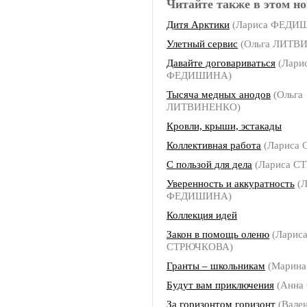
Читайте также в этом но
Дитя Арктики
(Лариса ФЕДИ
Улетный сервис
(Ольга ЛИТВ
Давайте договариваться
(Лари
ФЕДИШИНА)
Тысяча медных анодов
(Ольга
ЛИТВИНЕНКО)
Кровли, крыши, эстакады
Коллективная работа
(Лариса
С пользой для дела
(Лариса С
Уверенность и аккуратность
(Л
ФЕДИШИНА)
Коллекция идей
Закон в помощь оленю
(Ларис
СТРЮЧКОВА)
Гранты – школьникам
(Марин
Будут вам приключения
(Анна
За горизонтом горизонт
(Вале