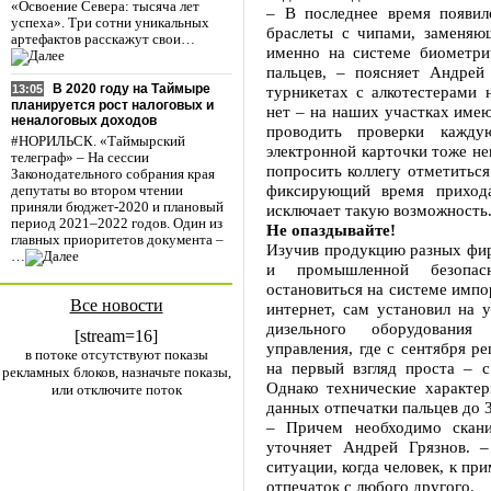
«Освоение Севера: тысяча лет
– В последнее время появил
успеха». Три сотни уникальных
браслеты с чипами, заменяю
артефактов расскажут свои…
именно на системе биометри
пальцев, – поясняет Андрей
В 2020 году на Таймыре
турникетах с алкотестерами 
13:05
планируется рост налоговых и
нет – на наших участках име
неналоговых доходов
проводить проверки кажду
#НОРИЛЬСК. «Таймырский
электронной карточки тоже не
телеграф» – На сессии
попросить коллегу отметиться
Законодательного собрания края
фиксирующий время прихода
депутаты во втором чтении
приняли бюджет-2020 и плановый
исключает такую возможность
период 2021–2022 годов. Один из
Не опаздывайте!
главных приоритетов документа –
Изучив продукцию разных фир
…
и промышленной безопасн
остановиться на системе импо
Все новости
интернет, сам установил на 
дизельного оборудования 
[stream=16]
управления, где с сентября р
в потоке отсутствуют показы
на первый взгляд проста – 
рекламных блоков, назначьте показы,
Однако технические характер
или отключите поток
данных отпечатки пальцев до 
– Причем необходимо скани
уточняет Андрей Грязнов. 
ситуации, когда человек, к пр
отпечаток с любого другого.