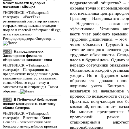
подразделений общества? – 
может вывезти мусор из
поселков Таймыра
охраны труда и промышленной
#НОРИЛЬСК. «Таймырский
и.о. начальника центра проф
телеграф» – «РостТех» –
Грязнову. – Наверняка это не 
региональный оператор по вывозу
– Недешевое, – соглашае
твердых коммунальных отходов –
эффективное. Установка ав
подало в краевой арбитражный суд
вести учет рабочего времени
иск к управлению
Росприроднадзора. Оператор…
трудовой дисциплины, – моя 
четко объясняет Трудовой 
течение которого человек д
На предприятиях
14:05
трудовые обязанности. Станд
Заполярного филиала
часов в будний день. Однако 
«Норникеля» зажигают елки
нередко сотрудники опаздываю
#НОРИЛЬСК. «Таймырский
телеграф» – По традиции на
Обязанность каждой организац
предприятиях-передовиках в день
уходит. Но в Трудовом коде
выполнения плана устанавливают
образом это должно происх
символ Нового года – елку и
журналы учета. Контроль
зажигают на ней гирлянды. Таким
возлагался на начальников 
образом…
процесс по возможности стара
В Публичной библиотеке
13:25
Практика, получающая все б
начали монтировать выставку
компаний, несколько лет наза
«Книга Севера»
На многих предприятиях З
#НОРИЛЬСК. «Таймырский
пропускной режим
телеграф» – Выставка «Книга
стационарными алкотест
Севера» – завершающий этап
большого межмузейного проекта
видеонаблюдения.