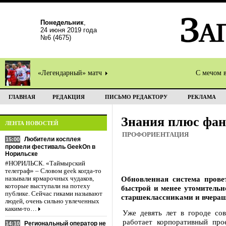
Понедельник
,
24 июня 2019 года
№6 (4675)
«Легендарный» матч
С мечом 
ГЛАВНАЯ
РЕДАКЦИЯ
ПИСЬМО РЕДАКТОРУ
РЕКЛАМА
Знания плюс фан
ЛЕНТА НОВОСТЕЙ
ПРОФОРИЕНТАЦИЯ
Любители косплея
15:00
провели фестиваль GeekOn в
Норильске
#НОРИЛЬСК. «Таймырский
телеграф» – Словом geek когда-то
Обновленная система прове
называли ярмарочных чудаков,
которые выступали на потеху
быстрой и менее утомительн
публике. Сейчас гиками называют
старшеклассниками и вчера
людей, очень сильно увлеченных
каким-то…
Уже девять лет в городе со
работает корпоративный про
Региональный оператор не
14:10