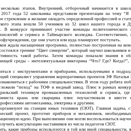
несколько этапов. Внутренний, отборочный начинается в шко
 2017 года 52 школьника представили презентации на тему “Я
е стремление и желание овладеть определенной профессией и стат
ского этапа вошли 50 учеников из 32 школ нашего города и Д
я. В конкурсе принимают участие команды политехнического
нологий и сервиса и Таймырского колледжа. Соответственно, 
рофучреждения, где они учатся или куда планируют поступать.
иков ждала насыщенная программа, полностью построенная на ком
остоялся тренинг “Цвет синергии”, который научил школьников и 
ктивность такой работы. Затем команды показали знания в об
ющей среды – интеллектуальная викторина “Что? Где? Когда?”, 
миться с инструментами и приборами, используемыми в подраз
ущий специалист управления корпоративных проектов ЗФ Наталья 
познакомиться с рабочими специальностями. В этом году ребята по
тложили “поход” на ТОФ и медный завод. Плюс в рамках конкур
орильский техникум промышленных технологий и сервиса, где
иниста крана или сварщика плюс поучаствовали в квесте в
рофессиями автомеханика, электрика и другими.
организуют на станции юных техников (СЮТ). Главная задача, с
ический проект, прототип приборов и механизмов, необходимы
ационную идею. При выполнении они могли воспользоваться научн
олучить консультацию наставников из числа педагогов СЮТ.
ить, какие приборы используются в той или иной специальности, в