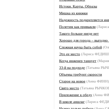
Истоки. Карты. Образы
Мишка из книжки
Надежность подкрепляется ин
Полетим как привыкли
(Ларис
Такого больше нигде нет
Хорошо для города – выгодно 
Сложная наука быть собой
(Ол
Это ее место
(Лариса ФЕДИШ
Когда инженер танцует
(Мари
33-й на подходе
(Татьяна РЫ
Объемы требуют скорости
Старое на новое
(Анна ФИНН)
Свято место
(Татьяна РЫЧКО
Приложение к обеду
(Анна Ф
В школе аншлаг
(Лариса ФЕ
Нужна только победа
(Анна С