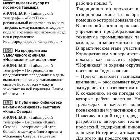
рабочие пошел!”.
может вывезти мусор из
поселков Таймыра
Традиционно он проходит в 
#НОРИЛЬСК. «Таймырский
отборочном этапе 15 ноября
телеграф» – «РостТех» –
помощью которой доказали сво
региональный оператор по вывозу
В основной состав практиче
твердых коммунальных отходов –
учреждений профобразовани
подало в краевой арбитражный суд
техникума промышленных тех
иск к управлению
Росприроднадзора. Оператор…
команды – в зависимости от п
В практическом этапе участн
На предприятиях
14:05
Корпоративном университете с
Заполярного филиала
показал, как повысить эффе
«Норникеля» зажигают елки
“Норникеля” и охраны окружа
#НОРИЛЬСК. «Таймырский
посвящена Году экологии.
телеграф» – По традиции на
предприятиях-передовиках в день
– Проект позволяет познако
выполнения плана устанавливают
компании, – рассказывает вед
символ Нового года – елку и
экскурсии, это позволяет им 
зажигают на ней гирлянды. Таким
К сожалению, из-за погоды о
образом…
которые ребята посетили Н
В Публичной библиотеке
13:25
тренажерах в качестве маш
начали монтировать выставку
познакомившем участников с п
«Книга Севера»
Практику второй год подряд 
#НОРИЛЬСК. «Таймырский
разработать авторский техн
телеграф» – Выставка «Книга
профессий, содержащий иннов
Севера» – завершающий этап
большого межмузейного проекта
данными Интернета, а также п
«Освоение Севера: тысяча лет
Для этого им предстояло изуч