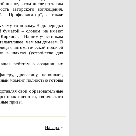
й шкале, в том числе по таким
ость авторского воплощения.
ба “Профнавигатор”, а также
 чему-то новому. Ведь нередко
й бумагой – словом, не имеют
а Киркина. – Нашим участникам
 талантливее, чем мы думаем. В
лица с автоматической подачей
ов в шахтах (устройство для
авшая ребятам в создании их
неру, древесину, пенопласт,
анный момент полностью готовы
дставляя свои образовательные
ы практического, творческого
дные призы.
Наверх
↑