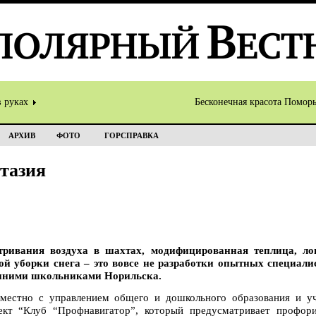
в руках
Бесконечная красота Помор
АРХИВ
ФОТО
ГОРСПРАВКА
тазия
тривания воздуха в шахтах, модифицированная теплица, ло
ой уборки снега – это вовсе не разработки опытных специали
шними школьниками Норильска.
вместно с управлением общего и дошкольного образования и у
ект “Клуб “Профнавигатор”, который предусматривает профор