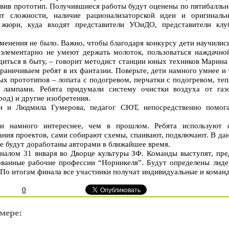
овив прототип. Получившиеся работы будут оценены по пятибалльно
нт сложности, наличие рационализаторской идеи и оригинальн
 жюри, куда входят представители УОиДО, представители клу
менения не было. Важно, чтобы благодаря конкурсу дети научились
 элементарно не умеют держать молоток, пользоваться наждачно
диться в быту, – говорит методист станции юных техников Марин
граничиваем ребят в их фантазии. Поверьте, дети намного умнее и
ых прототипов – лопата с подогревом, перчатки с подогревом, теп
 лампами. Ребята придумали систему очистки воздуха от газ
род) и другие изобретения.
ги и Людмила Гумерова, педагог СЮТ, непосредственно помог
 намного интереснее, чем в прошлом. Ребята используют фа
ания проектов, сами собирают схемы, спаивают, подключают. В д
ные будут доработаны авторами в ближайшее время.
налом 31 января во Дворце культуры ЗФ. Команды выступят, пре
ванные рабочие профессии “Норникеля”. Будут определены лидер
. По итогам финала все участники получат индивидуальные и коман
0
мере: