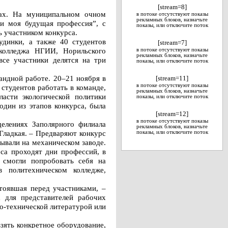
[stream=8]
лах. На муниципальном очном
в потоке отсутствуют показы
рекламных блоков, назначьте
 и моя будущая профессия”, с
показы, или отключите поток
ь участником конкурса.
удинки, а также 40 студентов
[stream=7]
 колледжа НГИИ, Норильского
в потоке отсутствуют показы
рекламных блоков, назначьте
все участники делятся на три
показы, или отключите поток
андной работе. 20–21 ноября в
[stream=11]
в потоке отсутствуют показы
студентов работать в команде,
рекламных блоков, назначьте
ласти экологической политики
показы, или отключите поток
один из этапов конкурса, была
[stream=12]
в потоке отсутствуют показы
делениях Заполярного филиала
рекламных блоков, назначьте
Гладкая. – Предваряют конкурс
показы, или отключите поток
бывали на механическом заводе.
са проходят дни профессий, в
 смогли попробовать себя на
 политехническом колледже,
тоявшая перед участниками, –
х для представителей рабочих
о-технической литературой или
зять конкретное оборудование,