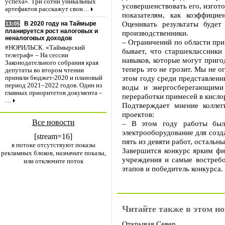
успеха». Три сотни уникальных
усовершенствовать его, изгот
артефактов расскажут свои…
показателям, как коэффицие
Оценивать результаты будет
В 2020 году на Таймыре
13:05
планируется рост налоговых и
производственники.
неналоговых доходов
– Ограничений по области при
#НОРИЛЬСК. «Таймырский
бывает, что старшеклассники
телеграф» – На сессии
навыков, которые могут приго
Законодательного собрания края
теперь это не грозит. Мы не о
депутаты во втором чтении
этом году среди представленн
приняли бюджет-2020 и плановый
период 2021–2022 годов. Один из
воды и энергосберегающими
главных приоритетов документа –
переработки примесей в кисло
…
Подтверждает мнение колле
проектов:
Все новости
– В этом году работы были
электрооборудование для созд
[stream=16]
пять из девяти работ, осталь
в потоке отсутствуют показы
Завершится конкурс ярким фи
рекламных блоков, назначьте показы,
учреждения и самые востребо
или отключите поток
этапов и победитель конкурса
Читайте также в этом но
Открывая Север