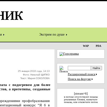
ья
Экстрим по душе
WAP
PDA
25 января 2018 года, 14:13
Расширенный поиск
Фото: Николай ЩИПКО
Текст: Мария СОКОЛОВА
Поиск на форуме
пата с подогревом для более
стов, а прототипы, созданные
[stream=6]
в потоке отсутствуют показы
рекламных блоков, назначьте
чреждениями профобразования
показы, или отключите поток
иентационный конкурс “Я б в