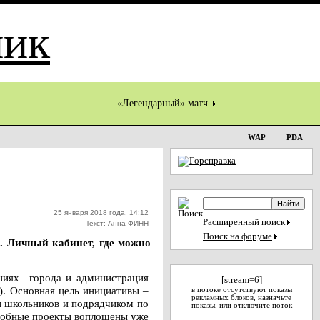
«Легендарный» матч
WAP
PDA
25 января 2018 года, 14:12
Расширенный поиск
Текст: Анна ФИНН
Поиск на форуме
. Личный кабинет, где можно
ниях города и администрация
[stream=6]
. Основная цель инициативы –
в потоке отсутствуют показы
рекламных блоков, назначьте
и школьников и подрядчиком по
показы, или отключите поток
одобные проекты воплощены уже