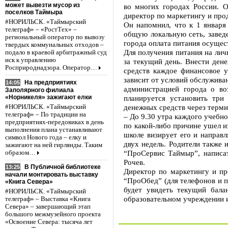
может вывезти мусор из
во многих городах России. О
поселков Таймыра
директор по маркетингу и пр
#НОРИЛЬСК. «Таймырский
Он напомнил, что к 1 январ
телеграф» – «РостТех» –
общую локальную сеть, завед
региональный оператор по вывозу
города оплата питания осущес
твердых коммунальных отходов –
Для получения питания на лич
подало в краевой арбитражный суд
иск к управлению
за текущий день. Внести ден
Росприроднадзора. Оператор…
средств каждое финансовое у
зависит от условий обслужива
На предприятиях
14:05
администрацией города о во
Заполярного филиала
«Норникеля» зажигают елки
планируется установить тр
денежных средств через терми
#НОРИЛЬСК. «Таймырский
телеграф» – По традиции на
– До 9.30 утра каждого учебно
предприятиях-передовиках в день
по какой-либо причине ушел из
выполнения плана устанавливают
школе визирует его и направл
символ Нового года – елку и
двух недель. Родители также 
зажигают на ней гирлянды. Таким
“ПроСервис Таймыр”, написат
образом…
Рочев.
В Публичной библиотеке
13:25
Директор по маркетингу и п
начали монтировать выставку
“ПроОбед” (для телефонов и п
«Книга Севера»
будет увидеть текущий бала
#НОРИЛЬСК. «Таймырский
образовательном учреждении ил
телеграф» – Выставка «Книга
Севера» – завершающий этап
большого межмузейного проекта
«Освоение Севера: тысяча лет