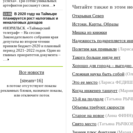
успеха». Три сотни уникальных
артефактов расскажут свои…
Читайте также в этом но
В 2020 году на Таймыре
13:05
Открывая Север
планируется рост налоговых и
неналоговых доходов
Истоки. Карты. Образы
#НОРИЛЬСК. «Таймырский
Мишка из книжки
телеграф» – На сессии
Законодательного собрания края
Надежность подкрепляется ин
депутаты во втором чтении
приняли бюджет-2020 и плановый
Полетим как привыкли
(Ларис
период 2021–2022 годов. Один из
главных приоритетов документа –
Такого больше нигде нет
…
Хорошо для города – выгодно 
Все новости
Сложная наука быть собой
(Ол
[stream=16]
Это ее место
(Лариса ФЕДИШ
в потоке отсутствуют показы
Когда инженер танцует
(Мари
рекламных блоков, назначьте показы,
или отключите поток
33-й на подходе
(Татьяна РЫ
Объемы требуют скорости
Старое на новое
(Анна ФИНН)
Свято место
(Татьяна РЫЧКО
Знания плюс фантазия
(Мария