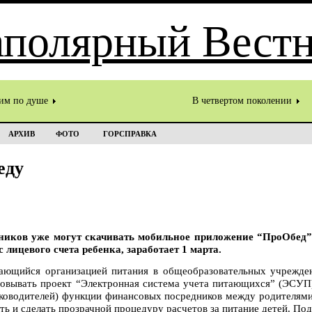
им по душе
В четвертом поколении
АРХИВ
ФОТО
ГОРСПРАВКА
еду
ников уже могут скачивать мобильное приложение “ПроОбед”
 лицевого счета ребенка, заработает 1 марта.
ющийся организацией питания в общеобразовательных учрежде
овывать проект “Электронная система учета питающихся” (ЭСУП)
руководителей) функции финансовых посредников между родителям
ь и сделать прозрачной процедуру расчетов за питание детей. П