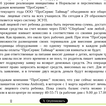
б уровне реализации инициативы в Норильске и перспективах пр
одажам компании “ПроСервис”.
я текущего года ООО “ПроСервис Таймыр” объединило все обще
ены лицевые счета на всех учащихся. На сегодня в 29 образова
твляется через систему ЭСУП.
ный лицевой счет ребенка должна быть перечислена сумма, достато
ежные средства на счет можно через ПАО “Сбербанк” или любой 
чреждение взимает комиссию в соответствии со своими расценк
ния. Как правило, это около трех рабочих дней. При этом “ПроСер
зможности размещения своих терминалов для внесения денежны
и единицы оборудования – по одному терминалу в каждом рай
налы оплаты “ПроСервис Таймыр” комиссия взиматься не будет.
го дня ответственные за питание вносят данные о детях, которым т
 школы после этого времени и не поел, то родитель пишет заявлен
яет подрядчику заявку на возврат денежных средств. Эта операци
имеют право запросить возврат средств, внесенных на счет. Для э
ь заявление, и в течение двух недель деньги будут возвращены
родажам компании “ПроСервис” пояснил, что уже сейчас можно 
ланшетов системы Android), в котором с 1 марта заработает личны
нс лицевого счета ребенка. Пока узнать баланс счета можно у
и в колл-центре по номеру 40-55-71 (в рабочие дни с 9.00 до 17.00
0