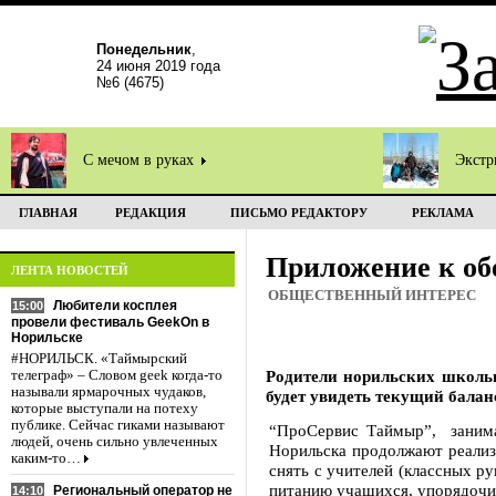
Понедельник
,
24 июня 2019 года
№6 (4675)
С мечом в руках
Экстр
ГЛАВНАЯ
РЕДАКЦИЯ
ПИСЬМО РЕДАКТОРУ
РЕКЛАМА
Приложение к об
ЛЕНТА НОВОСТЕЙ
ОБЩЕСТВЕННЫЙ ИНТЕРЕС
Любители косплея
15:00
провели фестиваль GeekOn в
Норильске
#НОРИЛЬСК. «Таймырский
Родители норильских школь
телеграф» – Словом geek когда-то
называли ярмарочных чудаков,
будет увидеть текущий баланс
которые выступали на потеху
публике. Сейчас гиками называют
“ПроСервис Таймыр”, занима
людей, очень сильно увлеченных
Норильска продолжают реализ
каким-то…
снять с учителей (классных 
питанию учащихся, упорядочит
Региональный оператор не
14:10