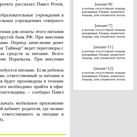
оекта рассказал Павел Рочев,
[stream=8]
в потоке отсутствуют показы
рекламных блоков, назначьте
образовательные учреждения в
показы, или отключите поток
тельных учреждениях северного
[stream=7]
в потоке отсутствуют показы
чная для оплаты этого питания
рекламных блоков, назначьте
другой банк РФ. При внесении
показы, или отключите поток
ами. Период зачисления денег
[stream=11]
вис Таймыр” ведет переговоры с
в потоке отсутствуют показы
х средств за питание. Всего
рекламных блоков, назначьте
оне Норильска. При внесении
показы, или отключите поток
[stream=12]
ребуется питание. Если ребенок
в потоке отсутствуют показы
ие, ответственный за питание в
рекламных блоков, назначьте
показы, или отключите поток
я будет произведена в течение
того необходимо прийти в офис
 плательщику, – сообщил Павел
скачать мобильное приложение
й кабинет родителя, где можно
 ответственного за питание в
).