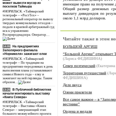
может вывезти мусор из
имеющие право на получение 
поселков Таймыра
Общий размер денежных сре
#НОРИЛЬСК. «Таймырский
выплату дивидендов по резуль
телеграф» – «РостТех» –
около 1,1 млрд долларов.
региональный оператор по вывозу
твердых коммунальных отходов –
подало в краевой арбитражный суд
иск к управлению
Росприроднадзора. Оператор…
Читайте также в этом но
БОЛЬШОЙ АРГИШ
На предприятиях
14:05
Заполярного филиала
“Большой Аргиш” открывает 
«Норникеля» зажигают елки
(Лариса ФЕДИШИНА)
#НОРИЛЬСК. «Таймырский
телеграф» – По традиции на
Север поэтический
(Екатерин
предприятиях-передовиках в день
выполнения плана устанавливают
Территория путешествий
(Лар
символ Нового года – елку и
ФЕДИШИНА)
зажигают на ней гирлянды. Таким
образом…
Дело вкуса
В Публичной библиотеке
13:25
Олени прилетели
начали монтировать выставку
«Книга Севера»
Все самое важное – в “Заполя
#НОРИЛЬСК. «Таймырский
вестнике”
телеграф» – Выставка «Книга
Севера» – завершающий этап
Ордена и медали
большого межмузейного проекта