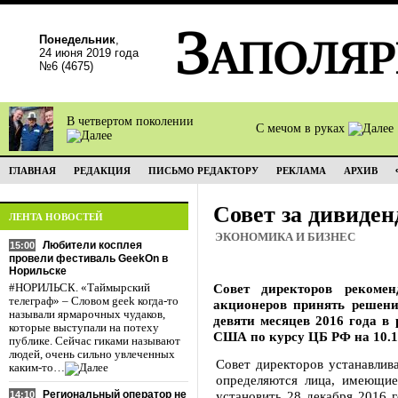
Понедельник
,
24 июня 2019 года
№6 (4675)
В четвертом поколении
С мечом в руках
ГЛАВНАЯ
РЕДАКЦИЯ
ПИСЬМО РЕДАКТОРУ
РЕКЛАМА
АРХИВ
Совет за дивиде
ЛЕНТА НОВОСТЕЙ
ЭКОНОМИКА И БИЗНЕС
Любители косплея
15:00
провели фестиваль GeekOn в
Норильске
Совет директоров рекоме
#НОРИЛЬСК. «Таймырский
телеграф» – Словом geek когда-то
акционеров принять решени
называли ярмарочных чудаков,
девяти месяцев 2016 года в 
которые выступали на потеху
США по курсу ЦБ РФ на 10.1
публике. Сейчас гиками называют
людей, очень сильно увлеченных
Совет директоров устанавлива
каким-то…
определяются лица, имеющие
Региональный оператор не
установить 28 декабря 2016 г
14:10