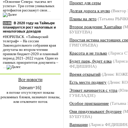
«Освоение Севера: тысяча лет
Проект для серы
успеха». Три сотни уникальных
Долгая дорога к нулю
(Виктор
артефактов расскажут свои…
Планы на лето
(Татьяна РЫЧК
В 2020 году на Таймыре
13:05
Второе рождение Хантайки
(М
планируется рост налоговых и
БУШУЕВА)
неналоговых доходов
#НОРИЛЬСК. «Таймырский
Простая истина настоящих сп
телеграф» – На сессии
ГРИГОРЬЕВА)
Законодательного собрания края
депутаты во втором чтении
Красота и не только
(Лариса 
приняли бюджет-2020 и плановый
период 2021–2022 годов. Один из
Будет парк, будет елка
(Лариса
главных приоритетов документа –
ФЕДИШИНА)
…
Время открытий
(Денис КОЖ
Все новости
Есть место подвигу
(Денис К
[stream=16]
Этикет начинается с утра
(Юли
в потоке отсутствуют показы
ГУБЕЛАДЗЕ)
рекламных блоков, назначьте показы,
или отключите поток
Особое приглашение
(Татьян
Они придумывают будущее
(М
БУШУЕВА)
Вариации
(Лариса ФЕДИШИН