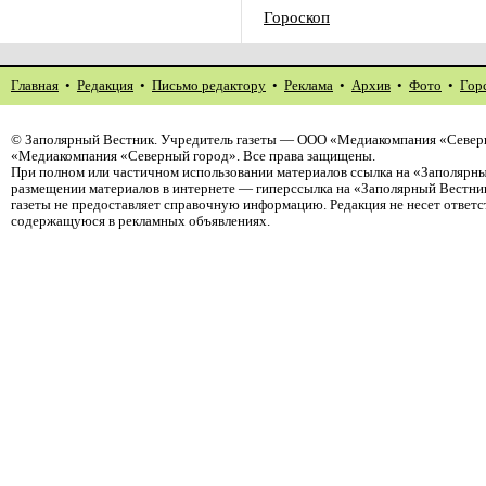
Гороскоп
Главная
•
Редакция
•
Письмо редактору
•
Реклама
•
Архив
•
Фото
•
Гор
©
Заполярный Вестник
. Учредитель газеты — ООО «Медиакомпания «Северн
«Медиакомпания «Северный город». Все права защищены.
При полном или частичном использовании материалов ссылка на «Заполярны
размещении материалов в интернете — гиперссылка на «Заполярный Вестник
газеты не предоставляет справочную информацию. Редакция не несет ответ
содержащуюся в рекламных объявлениях.