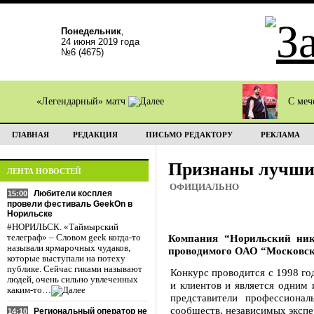
Понедельник
,
24 июня 2019 года
№6 (4675)
«Легендарный» матч
С меч
ГЛАВНАЯ
РЕДАКЦИЯ
ПИСЬМО РЕДАКТОРУ
РЕКЛАМА
Признаны лучш
ЛЕНТА НОВОСТЕЙ
ОФИЦИАЛЬНО
Любители косплея
15:00
провели фестиваль GeekOn в
Норильске
#НОРИЛЬСК. «Таймырский
Компания “Норильский ник
телеграф» – Словом geek когда-то
называли ярмарочных чудаков,
проводимого ОАО “Московск
которые выступали на потеху
публике. Сейчас гиками называют
Конкурс проводится с 1998 го
людей, очень сильно увлеченных
и клиентов и является одним 
каким-то…
представители профессионал
сообществ, независимых экспе
Региональный оператор не
14:10