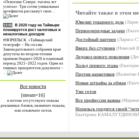
«Освоение Севера: тысяча лет
успеха». Три сотни уникальных
артефактов расскажут свои…
Читайте также в этом но
Ювелир токарного дела
(Лари
В 2020 году на Таймыре
13:05
планируется рост налоговых и
Первоочередные задачи
(Екат
неналоговых доходов
Достойный партнер
(Лариса 
#НОРИЛЬСК. «Таймырский
телеграф» – На сессии
Вверх без ступенек
(Николай
Законодательного собрания края
депутаты во втором чтении
Ледокол нового поколения
(Де
приняли бюджет-2020 и плановый
период 2021–2022 годов. Один из
Холод первого этажа
(Екатери
главных приоритетов документа –
…
Против наркотиков
(Валентин
Новые штрафы за обман
(Екат
Все новости
Уже готов
[stream=16]
Все профессии важны
(Марин
в потоке отсутствуют показы
рекламных блоков, назначьте показы,
Норильск гордится своей “чет
или отключите поток
Екатерина КАМАЛУТДИНОВА, 