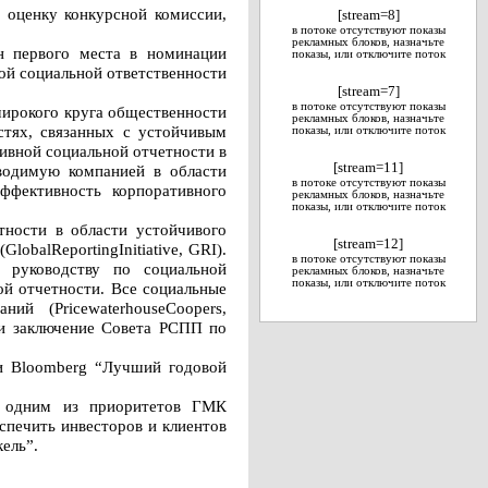
 оценку конкурсной комиссии,
[stream=8]
в потоке отсутствуют показы
рекламных блоков, назначьте
н первого места в номинации
показы, или отключите поток
ой социальной ответственности
[stream=7]
в потоке отсутствуют показы
широкого круга общественности
рекламных блоков, назначьте
астях, связанных с устойчивым
показы, или отключите поток
ивной социальной отчетности в
[stream=11]
оводимую компанией в области
в потоке отсутствуют показы
ффективность корпоративного
рекламных блоков, назначьте
показы, или отключите поток
тности в области устойчивого
[stream=12]
obalReportingInitiative, GRI).
в потоке отсутствуют показы
 руководству по социальной
рекламных блоков, назначьте
показы, или отключите поток
ой отчетности. Все социальные
й (PricewaterhouseCoopers,
ли заключение Совета РСПП по
ии Bloomberg “Лучший годовой
я одним из приоритетов ГМК
спечить инвесторов и клиентов
ель”.