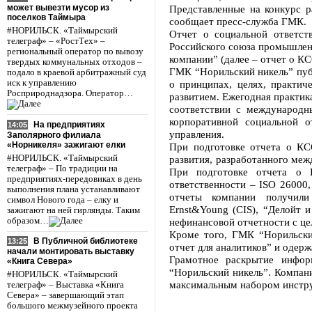
может вывезти мусор из
Представленные на конкурс 
поселков Таймыра
сообщает пресс-служба ГМК.
#НОРИЛЬСК. «Таймырский
Отчет о социальной ответст
телеграф» – «РостТех» –
Российского союза промышлен
региональный оператор по вывозу
компании” (далее – отчет о КС
твердых коммунальных отходов –
ГМК “Норильский никель” пуб
подало в краевой арбитражный суд
иск к управлению
о принципах, целях, практич
Росприроднадзора. Оператор…
развитием. Ежегодная практик
соответствии с международн
корпоративной социальной о
На предприятиях
14:05
управления.
Заполярного филиала
«Норникеля» зажигают елки
При подготовке отчета о КСО
#НОРИЛЬСК. «Таймырский
развития, разработанного межд
телеграф» – По традиции на
При подготовке отчета о 
предприятиях-передовиках в день
ответственности – ISO 26000
выполнения плана устанавливают
отчеты компании получили 
символ Нового года – елку и
Ernst&Young (CIS), “Делойт
зажигают на ней гирлянды. Таким
образом…
нефинансовой отчетности с це
Кроме того, ГМК “Норильски
В Публичной библиотеке
13:25
отчет для аналитиков” и одер
начали монтировать выставку
Грамотное раскрытие инфор
«Книга Севера»
“Норильский никель”. Компани
#НОРИЛЬСК. «Таймырский
максимальным набором инстру
телеграф» – Выставка «Книга
Севера» – завершающий этап
большого межмузейного проекта