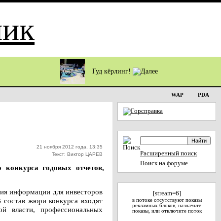
Гуд кёрлинг!
WAP
PDA
21 ноября 2012 года, 13:35
Расширенный поиск
Текст: Виктор ЦАРЕВ
Поиск на форуме
 конкурса годовых отчетов,
тия информации для инвесторов
[stream=6]
В состав жюри конкурса входят
в потоке отсутствуют показы
рекламных блоков, назначьте
ой власти, профессиональных
показы, или отключите поток