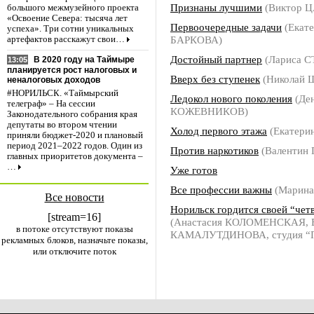
Признаны лучшими
(Виктор Ц
большого межмузейного проекта
«Освоение Севера: тысяча лет
Первоочередные задачи
(Екат
успеха». Три сотни уникальных
БАРКОВА)
артефактов расскажут свои…
Достойный партнер
(Лариса 
В 2020 году на Таймыре
13:05
планируется рост налоговых и
Вверх без ступенек
(Николай
неналоговых доходов
#НОРИЛЬСК. «Таймырский
Ледокол нового поколения
(Де
телеграф» – На сессии
КОЖЕВНИКОВ)
Законодательного собрания края
депутаты во втором чтении
Холод первого этажа
(Екатери
приняли бюджет-2020 и плановый
период 2021–2022 годов. Один из
Против наркотиков
(Валентин
главных приоритетов документа –
…
Уже готов
Все профессии важны
(Марин
Все новости
Норильск гордится своей “чет
[stream=16]
(Анастасия КОЛОМЕНСКАЯ, Е
в потоке отсутствуют показы
КАМАЛУТДИНОВА, студия “П
рекламных блоков, назначьте показы,
или отключите поток