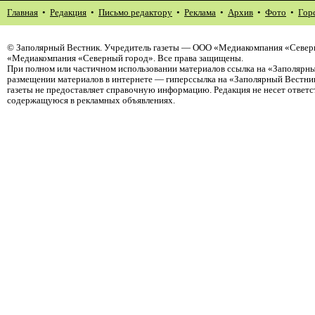
Главная
•
Редакция
•
Письмо редактору
•
Реклама
•
Архив
•
Фото
•
Гор
©
Заполярный Вестник
. Учредитель газеты — ООО «Медиакомпания «Северн
«Медиакомпания «Северный город». Все права защищены.
При полном или частичном использовании материалов ссылка на «Заполярны
размещении материалов в интернете — гиперссылка на «Заполярный Вестник
газеты не предоставляет справочную информацию. Редакция не несет ответ
содержащуюся в рекламных объявлениях.