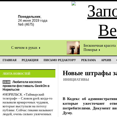
Понедельник
,
24 июня 2019 года
№6 (4675)
Бесконечная красота
С мечом в руках
Поморья
ГЛАВНАЯ
РЕДАКЦИЯ
ПИСЬМО РЕДАКТОРУ
РЕКЛАМА
АРХИВ
Новые штрафы з
ЛЕНТА НОВОСТЕЙ
ИНИЦИАТИВЫ
Любители косплея
15:00
провели фестиваль GeekOn в
Норильске
#НОРИЛЬСК. «Таймырский
В Кодекс об административ
телеграф» – Словом geek когда-то
называли ярмарочных чудаков,
которые ужесточают отве
которые выступали на потеху
потребителями. Документ вн
публике. Сейчас гиками называют
Думу.
людей, очень сильно увлеченных