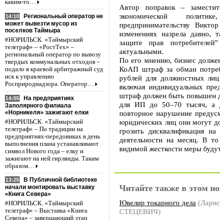
каким-то…
Автор поправок – заместит
экономической полити
Региональный оператор не
14:10
может вывезти мусор из
предпринимательству Виктор
поселков Таймыра
изменениях назрела давно, 
#НОРИЛЬСК. «Таймырский
защите прав потребителей
телеграф» – «РостТех» –
актуальными.
региональный оператор по вывозу
По его мнению, бизнес долже
твердых коммунальных отходов –
КоАП штраф за обман потреб
подало в краевой арбитражный суд
иск к управлению
рублей для должностных лиц
Росприроднадзора. Оператор…
включая индивидуальных пре
штраф должен быть повышен д
На предприятиях
14:05
для ИП до 50–70 тысяч, а 
Заполярного филиала
«Норникеля» зажигают елки
повторное нарушение предус
юридических лиц они могут д
#НОРИЛЬСК. «Таймырский
телеграф» – По традиции на
грозить дисквалификация на
предприятиях-передовиках в день
деятельности на месяц. В то
выполнения плана устанавливают
видимой жесткости меры будут
символ Нового года – елку и
зажигают на ней гирлянды. Таким
образом…
В Публичной библиотеке
13:25
Читайте также в этом но
начали монтировать выставку
«Книга Севера»
Ювелир токарного дела
(Ларис
#НОРИЛЬСК. «Таймырский
СТЕЦЕВИЧ)
телеграф» – Выставка «Книга
Севера» – завершающий этап