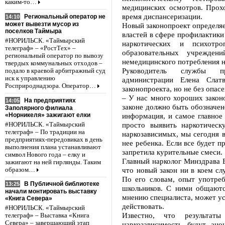
каким-то…
медицинских осмотров. Прохо
время диспансеризации.
Региональный оператор не
14:10
может вывезти мусор из
Новый законопроект определя
поселков Таймыра
властей в сфере профилактики
#НОРИЛЬСК. «Таймырский
наркотических и психотр
телеграф» – «РостТех» –
образовательных учрежден
региональный оператор по вывозу
немедицинского потребления 
твердых коммунальных отходов –
Руководитель службы пр
подало в краевой арбитражный суд
иск к управлению
администрации Елена Слат
Росприроднадзора. Оператор…
законопроекта, но не без опасе
– У нас много хороших законо
На предприятиях
14:05
законе должно быть обозначено
Заполярного филиала
«Норникеля» зажигают елки
информация, и самое главное 
просто выявить наркотическ
#НОРИЛЬСК. «Таймырский
телеграф» – По традиции на
наркозависимых, мы сегодня в
предприятиях-передовиках в день
нее ребенка. Если все будет п
выполнения плана устанавливают
запретила курительные смеси.
символ Нового года – елку и
Главный нарколог Минздрава 
зажигают на ней гирлянды. Таким
что новый закон ни в коем сл
образом…
По его словам, опыт употре
В Публичной библиотеке
13:25
школьников. С ними общаютс
начали монтировать выставку
мнению специалиста, может ус
«Книга Севера»
действовать.
#НОРИЛЬСК. «Таймырский
Известно, что результат
телеграф» – Выставка «Книга
Севера» – завершающий этап
наркозависимость будут ан