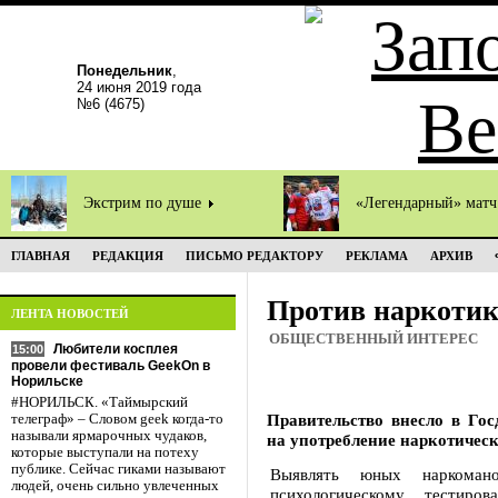
Понедельник
,
24 июня 2019 года
№6 (4675)
Экстрим по душе
«Легендарный» мат
ГЛАВНАЯ
РЕДАКЦИЯ
ПИСЬМО РЕДАКТОРУ
РЕКЛАМА
АРХИВ
Против наркотик
ЛЕНТА НОВОСТЕЙ
ОБЩЕСТВЕННЫЙ ИНТЕРЕС
Любители косплея
15:00
провели фестиваль GeekOn в
Норильске
#НОРИЛЬСК. «Таймырский
Правительство внесло в Гос
телеграф» – Словом geek когда-то
называли ярмарочных чудаков,
на употребление наркотическ
которые выступали на потеху
публике. Сейчас гиками называют
Выявлять юных наркомано
людей, очень сильно увлеченных
психологическому тестиро