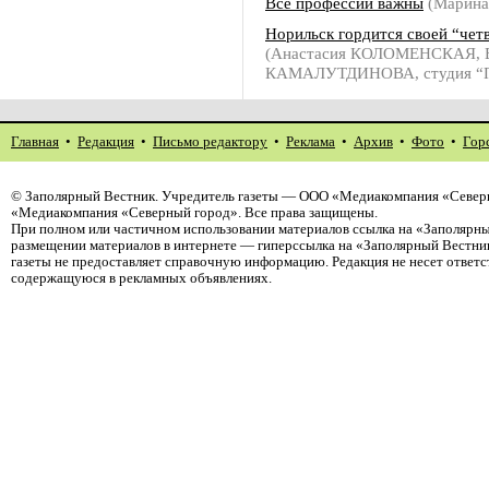
Все профессии важны
(Марин
Норильск гордится своей “чет
(Анастасия КОЛОМЕНСКАЯ, Е
КАМАЛУТДИНОВА, студия “П
Главная
•
Редакция
•
Письмо редактору
•
Реклама
•
Архив
•
Фото
•
Гор
©
Заполярный Вестник
. Учредитель газеты — ООО «Медиакомпания «Северн
«Медиакомпания «Северный город». Все права защищены.
При полном или частичном использовании материалов ссылка на «Заполярны
размещении материалов в интернете — гиперссылка на «Заполярный Вестник
газеты не предоставляет справочную информацию. Редакция не несет ответ
содержащуюся в рекламных объявлениях.