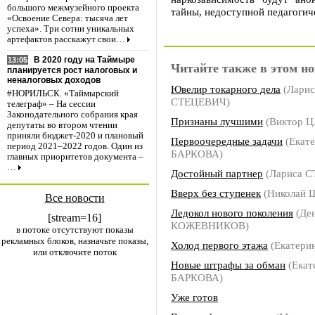
большого межмузейного проекта
тайны, недоступной педагогич
«Освоение Севера: тысяча лет
успеха». Три сотни уникальных
артефактов расскажут свои…
В 2020 году на Таймыре
13:05
Читайте также в этом но
планируется рост налоговых и
неналоговых доходов
Ювелир токарного дела
(Ларис
#НОРИЛЬСК. «Таймырский
СТЕЦЕВИЧ)
телеграф» – На сессии
Законодательного собрания края
Признаны лучшими
(Виктор Ц
депутаты во втором чтении
приняли бюджет-2020 и плановый
Первоочередные задачи
(Екат
период 2021–2022 годов. Один из
БАРКОВА)
главных приоритетов документа –
…
Достойный партнер
(Лариса 
Вверх без ступенек
(Николай
Все новости
Ледокол нового поколения
(Де
[stream=16]
КОЖЕВНИКОВ)
в потоке отсутствуют показы
рекламных блоков, назначьте показы,
Холод первого этажа
(Екатери
или отключите поток
Новые штрафы за обман
(Екат
БАРКОВА)
Уже готов