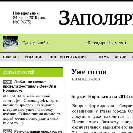
Понедельник
,
24 июня 2019 года
№6 (4675)
Гуд кёрлинг!
«Легендарный» матч
ГЛАВНАЯ
РЕДАКЦИЯ
ПИСЬМО РЕДАКТОРУ
РЕКЛАМА
АРХИВ
Уже готов
ЛЕНТА НОВОСТЕЙ
БЮДЖЕТ-2013
Любители косплея
15:00
провели фестиваль GeekOn в
Норильске
Бюджет Норильска на 2013 го
#НОРИЛЬСК. «Таймырский
телеграф» – Словом geek когда-то
называли ярмарочных чудаков,
Вопрос формирования бюджет
которые выступали на потеху
совещании у главы города Ол
публике. Сейчас гиками называют
документ уже находится в г
людей, очень сильно увлеченных
После этого бюджету пред
каким-то…
окончательном варианте его в
Региональный оператор не
14:10
“На совещании мы подвели пр