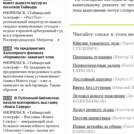
может вывезти мусор из
капитальному ремонту по че
поселков Таймыра
пока выполнение почти стопроц
#НОРИЛЬСК. «Таймырский
телеграф» – «РостТех» –
региональный оператор по вывозу
твердых коммунальных отходов –
подало в краевой арбитражный суд
Читайте также в этом но
иск к управлению
Росприроднадзора. Оператор…
Ювелир токарного дела
(Ларис
СТЕЦЕВИЧ)
На предприятиях
14:05
Заполярного филиала
Признаны лучшими
(Виктор Ц
«Норникеля» зажигают елки
#НОРИЛЬСК. «Таймырский
Первоочередные задачи
(Екат
телеграф» – По традиции на
БАРКОВА)
предприятиях-передовиках в день
выполнения плана устанавливают
Достойный партнер
(Лариса 
символ Нового года – елку и
зажигают на ней гирлянды. Таким
Вверх без ступенек
(Николай
образом…
Ледокол нового поколения
(Де
В Публичной библиотеке
13:25
КОЖЕВНИКОВ)
начали монтировать выставку
«Книга Севера»
Холод первого этажа
(Екатери
#НОРИЛЬСК. «Таймырский
телеграф» – Выставка «Книга
Против наркотиков
(Валентин
Севера» – завершающий этап
Новые штрафы за обман
(Екат
большого межмузейного проекта
«Освоение Севера: тысяча лет
БАРКОВА)