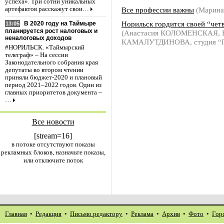
успеха». Три сотни уникальных
Все профессии важны
(Марин
артефактов расскажут свои…
Норильск гордится своей “чет
В 2020 году на Таймыре
13:05
планируется рост налоговых и
(Анастасия КОЛОМЕНСКАЯ, Е
неналоговых доходов
КАМАЛУТДИНОВА, студия “П
#НОРИЛЬСК. «Таймырский
телеграф» – На сессии
Законодательного собрания края
депутаты во втором чтении
приняли бюджет-2020 и плановый
период 2021–2022 годов. Один из
главных приоритетов документа –
…
Все новости
[stream=16]
в потоке отсутствуют показы
рекламных блоков, назначьте показы,
или отключите поток
Главная
•
Редакция
•
Письмо редактору
•
Реклама
•
Архив
•
Фото
•
Гор