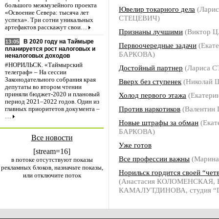
большого межмузейного проекта
Ювелир токарного дела
(Ларис
«Освоение Севера: тысяча лет
СТЕЦЕВИЧ)
успеха». Три сотни уникальных
артефактов расскажут свои…
Признаны лучшими
(Виктор Ц
В 2020 году на Таймыре
13:05
Первоочередные задачи
(Екат
планируется рост налоговых и
БАРКОВА)
неналоговых доходов
#НОРИЛЬСК. «Таймырский
Достойный партнер
(Лариса 
телеграф» – На сессии
Законодательного собрания края
Вверх без ступенек
(Николай
депутаты во втором чтении
Холод первого этажа
(Екатери
приняли бюджет-2020 и плановый
период 2021–2022 годов. Один из
Против наркотиков
(Валентин
главных приоритетов документа –
…
Новые штрафы за обман
(Екат
БАРКОВА)
Все новости
Уже готов
[stream=16]
Все профессии важны
(Марин
в потоке отсутствуют показы
рекламных блоков, назначьте показы,
Норильск гордится своей “чет
или отключите поток
(Анастасия КОЛОМЕНСКАЯ, Е
КАМАЛУТДИНОВА, студия “П