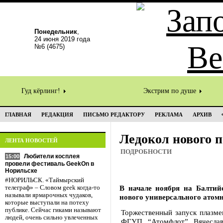
Понедельник
,
24 июня 2019 года
№6 (4675)
Гуд кёрлинг!
Экстрим по душе
ГЛАВНАЯ
РЕДАКЦИЯ
ПИСЬМО РЕДАКТОРУ
РЕКЛАМА
АРХИВ
Ледокол нового 
ЛЕНТА НОВОСТЕЙ
ПОДРОБНОСТИ
Любители косплея
15:00
провели фестиваль GeekOn в
Норильске
#НОРИЛЬСК. «Таймырский
В начале ноября на Балтийс
телеграф» – Словом geek когда-то
называли ярмарочных чудаков,
нового универсального атомн
которые выступали на потеху
публике. Сейчас гиками называют
Торжественный запуск плазме
людей, очень сильно увлеченных
ФГУП “Атомфлот” Вячеслав