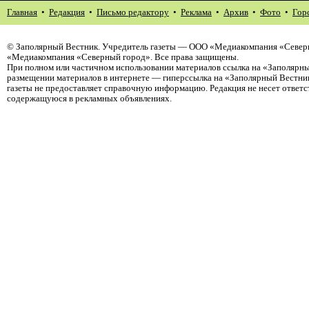
Главная
•
Редакция
•
Письмо редактору
•
Реклама
•
Архив
•
Фото
•
Гор
©
Заполярный Вестник
. Учредитель газеты — ООО «Медиакомпания «Северн
«Медиакомпания «Северный город». Все права защищены.
При полном или частичном использовании материалов ссылка на «Заполярны
размещении материалов в интернете — гиперссылка на «Заполярный Вестник
газеты не предоставляет справочную информацию. Редакция не несет ответ
содержащуюся в рекламных объявлениях.