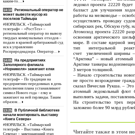
каким-то…
ледокол проекта 22220 будет
балласт для улучшения ходо
Региональный оператор не
14:10
может вывезти мусор из
работы на мелководье – освоб
поселков Таймыра
осуществлять проводку судов
#НОРИЛЬСК. «Таймырский
сибирских рек, Обскую губу, н
телеграф» – «РостТех» –
Атомоход проекта 22220 разр
региональный оператор по вывозу
освоения арктического шел
твердых коммунальных отходов –
мире. В составе ядерной эне
подало в краевой арбитражный суд
иск к управлению
тип интегральной реак
Росприроднадзора. Оператор…
счет увеличенной ширины –
“Арктика” – новый атомный 
На предприятиях
14:05
Арктике танкеры водоизмещен
Заполярного филиала
«Норникеля» зажигают елки
3 метров толщиной.
– Начало строительства новог
#НОРИЛЬСК. «Таймырский
телеграф» – По традиции на
не просто возрождение гражда
предприятиях-передовиках в день
сказал Вячеслав Рукша. – Это
выполнения плана устанавливают
атомный ледокольный флот 
символ Нового года – елку и
выполнять задачи, поставленн
зажигают на ней гирлянды. Таким
На строительство трех пер
образом…
заложено более 90 млрд рубле
В Публичной библиотеке
13:25
начали монтировать выставку
«Книга Севера»
#НОРИЛЬСК. «Таймырский
телеграф» – Выставка «Книга
Читайте также в этом но
Севера» – завершающий этап