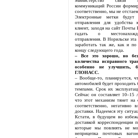
Министерство связи 
коммуникаций России форми
соответственно, мы не отстаем
Электронные метки будут 
отправления для удобства к
клиент, заходя на сайт Почты 
гадать о местонахожд
отправления. В Норильске эта
заработать так же, как и по
концу следующего года.
– Все это хорошо, но без
количества исправного тра
особенно не улучшить, б
ГЛОНАСС.
– Вообще-то, планируется, ч
автомобилей будет проходить
темпами. Срок их эксплуатац
Сейчас он составляет 10–15 л
что этот механизм тянет на 
соответственно, негативно в
доставки. Надеемся эту ситуа
Кстати, в будущем во избеж
доставкой корреспонденции п
которые мы повлиять не мо
неприцепка почтовых вагон