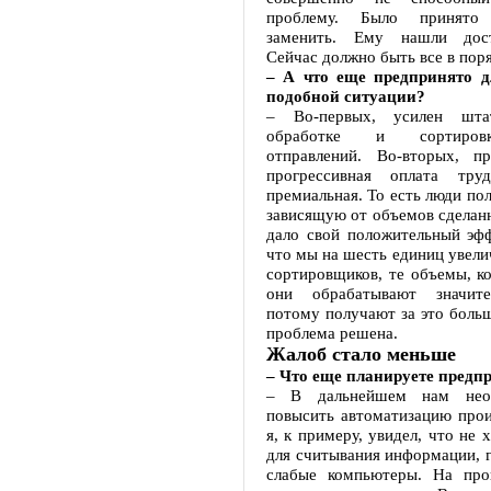
проблему. Было принято
заменить. Ему нашли дос
Сейчас должно быть все в поря
– А что еще предпринято д
подобной ситуации?
– Во-первых, усилен шта
обработке и сортиров
отправлений. Во-вторых, п
прогрессивная оплата тру
премиальная. То есть люди пол
зависящую от объемов сделан
дало свой положительный эфф
что мы на шесть единиц увели
сортировщиков, те объемы, к
они обрабатывают значите
потому получают за это больш
проблема решена.
Жалоб стало меньше
– Что еще планируете предп
– В дальнейшем нам необ
повысить автоматизацию прои
я, к примеру, увидел, что не 
для считывания информации, г
слабые компьютеры. На про