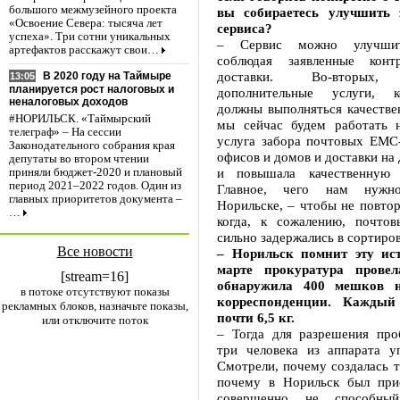
большого межмузейного проекта
вы собираетесь улучшить з
«Освоение Севера: тысяча лет
сервиса?
успеха». Три сотни уникальных
– Сервис можно улучшить
артефактов расскажут свои…
соблюдая заявленные конт
доставки. Во-вторых, 
В 2020 году на Таймыре
13:05
планируется рост налоговых и
дополнительные услуги, 
неналоговых доходов
должны выполняться качестве
#НОРИЛЬСК. «Таймырский
мы сейчас будем работать 
телеграф» – На сессии
услуга забора почтовых ЕМС-
Законодательного собрания края
офисов и домов и доставки на 
депутаты во втором чтении
и повышала качественную 
приняли бюджет-2020 и плановый
период 2021–2022 годов. Один из
Главное, чего нам нужн
главных приоритетов документа –
Норильске, – чтобы не повтор
…
когда, к сожалению, почтов
сильно задержались в сортиров
Все новости
– Норильск помнит эту ист
марте прокуратура прове
[stream=16]
обнаружила 400 мешков н
в потоке отсутствуют показы
корреспонденции. Каждый
рекламных блоков, назначьте показы,
почти 6,5 кг.
или отключите поток
– Тогда для разрешения пр
три человека из аппарата уп
Смотрели, почему создалась т
почему в Норильск был при
совершенно не способны