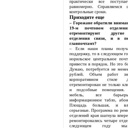
практически все поступае
равномерно. Справляемся
контрольные сроки.
Приходите еще
– Горожане обратили вниман
19-м почтовом отделен
отремонтируют другие
отделения связи, и в пе
главпочтамт?
– Если наши планы получ
поддержку, то в следующем г
норильское центральное почт
привести в порядок. Но это б
Думаю, потребуется не мене
рублей. Объем работ зна
корпоративном стиле 
отремонтирован не только кли
и подсобные помещения. 
мебель, все барьеры
информационное табло, абон
Площадь большая, и вл
серьезные. Программа по рем
отделений края шагнула впере
ремонтировались четыре отде
следующем году мы