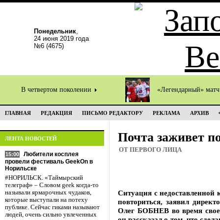
Понедельник
,
24 июня 2019 года
№6 (4675)
В четвертом поколении
«Легендарный» мат
ГЛАВНАЯ
РЕДАКЦИЯ
ПИСЬМО РЕДАКТОРУ
РЕКЛАМА
АРХИВ
Почта заживет п
ЛЕНТА НОВОСТЕЙ
ОТ ПЕРВОГО ЛИЦА
Любители косплея
15:00
провели фестиваль GeekOn в
Норильске
#НОРИЛЬСК. «Таймырский
телеграф» – Словом geek когда-то
Ситуация с недоставленной 
называли ярмарочных чудаков,
которые выступали на потеху
повториться, заявил директ
публике. Сейчас гиками называют
Олег БОБНЕВ во время своег
людей, очень сильно увлеченных
он рассказал о том, что сде