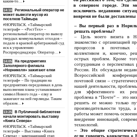
каким-то…
в северном городе. Эти м
Региональный оператор не
исключить недавнюю ситуац
14:10
может вывезти мусор из
вовремя не были доставлены 
поселков Таймыра
#НОРИЛЬСК. «Таймырский
– Вы первый раз в Нориль
телеграф» – «РостТех» –
решать проблемы?
региональный оператор по вывозу
– Цель моего визита в Н
твердых коммунальных отходов –
знакомство с организацией п
подало в краевой арбитражный суд
процессов в почтовых о
иск к управлению
Росприроднадзора. Оператор…
коллективом и, конечно, ре
острых проблем. Кроме тог
На предприятиях
14:05
сотрудникам о перспективах 
Заполярного филиала
России. Их обсуждали недав
«Норникеля» зажигают елки
Всероссийской конференц
#НОРИЛЬСК. «Таймырский
почтовой связи – стратегичес
телеграф» – По традиции на
предприятиях-передовиках в день
нашей деятельности, проблем
выполнения плана устанавливают
для эффективного их реш
символ Нового года – елку и
проблема в “Почте” – это низ
зажигают на ней гирлянды. Таким
решить ее можно только пу
образом…
производительности труда, а
В Публичной библиотеке
13:25
работы может помочь освоени
начали монтировать выставку
внедрение инноваций, соврем
«Книга Севера»
технологий.
#НОРИЛЬСК. «Таймырский
– Это общие стратегическ
телеграф» – Выставка «Книга
если говорить конкретно о 
Севера» – завершающий этап