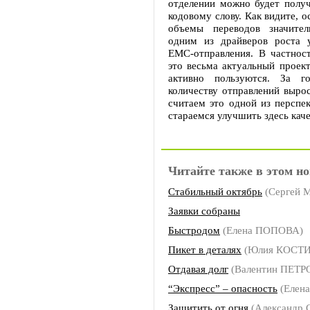
отделении можно будет получ
кодовому слову. Как видите, о
объемы переводов значител
одним из драйверов роста 
ЕМС-отправления. В частност
это весьма актуальный проек
активно пользуются. За 
количеству отправлений выро
считаем это одной из перспе
стараемся улучшить здесь каче
Читайте также в этом но
Стабильный октябрь
(Сергей
Заявки собраны
Быстродом
(Елена ПОПОВА)
Пикет в деталях
(Юлия КОСТ
Отдавая долг
(Валентин ПЕТР
“Экспресс” – опасность
(Елен
Защитить от огня
(Александр