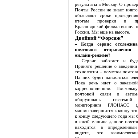
результаты в Москву. О провер
Почты России не знает никто
объявляют сроки проведени
итогам проверки в п
Красноярский филиал вышел н
России. Мы еще на высоте.
Двойной “Форсаж”
– Когда сервис отслежив
почтового отправления 
онлайн-режиме?
– Сервис работает и будет
Принято решение о введении
технологии – пометки почтов
На них будет наноситься эле
Пока речь идет о заказной
корреспонденции. Поскольк
почтовой связи и автом
оборудованы системой 
мониторинга ГЛОНАСС (до
машин завершится к концу этог
к концу следующего года мы бу
в какой машине данное почто
находится в определенны
видите, это взаимосвяза