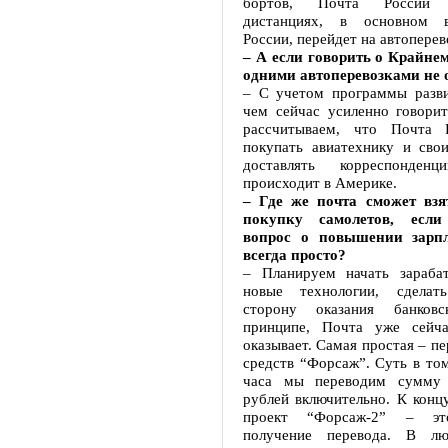
бортов, Почта России 
дистанциях, в основном 
России, перейдет на автоперев
– А если говорить о Крайнем
одними автоперевозками не 
– С учетом программы разви
чем сейчас усиленно говорит
рассчитываем, что Почта 
покупать авиатехнику и сво
доставлять корреспонден
происходит в Америке.
– Где же почта сможет взя
покупку самолетов, если
вопрос о повышении зарп
всегда просто?
– Планируем начать зарабат
новые технологии, сдела
сторону оказания банков
принципе, Почта уже сейч
оказывает. Самая простая – п
средств “Форсаж”. Суть в том
часа мы переводим сумму
рублей включительно. К конц
проект “Форсаж-2” – это
получение перевода. В л