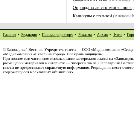
Оправдана ли стоимость поезд
Каникулы с пользой
(Алексей 
Главная
•
Редакция
•
Письмо редактору
•
Реклама
•
Архив
•
Фото
•
Гор
©
Заполярный Вестник
. Учредитель газеты — ООО «Медиакомпания «Северн
«Медиакомпания «Северный город». Все права защищены.
При полном или частичном использовании материалов ссылка на «Заполярны
размещении материалов в интернете — гиперссылка на «Заполярный Вестник
газеты не предоставляет справочную информацию. Редакция не несет ответ
содержащуюся в рекламных объявлениях.