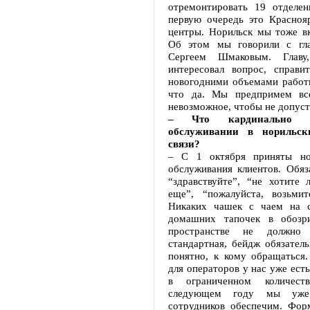
отремонтировать 19 отделе
первую очередь это Красноя
центры. Норильск мы тоже вк
Об этом мы говорили с гла
Сергеем Шмаковым. Главу
интересовал вопрос, справи
новогодними объемами работ
что да. Мы предпримем вс
невозможное, чтобы не допуст
– Что кардинально и
обслуживании в норильск
связи?
– С 1 октября приняты но
обслуживания клиентов. Обяз
“здравствуйте”, “не хотите 
еще”, “пожалуйста, возьмите
Никаких чашек с чаем на с
домашних тапочек в обозр
пространстве не должно
стандартная, бейдж обязател
понятно, к кому обращаться.
для операторов у нас уже есть
в ограниченном количест
следующем году мы уже
сотрудников обеспечим. Фор