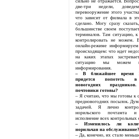
сильно не отражается. Вопро
две-три недели, доведем
перевооружение этого участка
что зависит от филиала в эт
сделано. Могу сразу сказат
большинстве своем поступает
терминалов. Там ситуацию, к
контролировать не можем. Е
онлайн-режиме информируем
происходящем: что идет недоз
на каких этапах застревае
ситуацию мы можем в
информирования.
– В ближайшее время П
придется попотеть в
новогодних праздников
почтовики готовы?
– Я считаю, что мы готовы к 
предновогодних посылок. Дум
задачей. Я лично контро
норильского почтамта 
исполнение всех контрольных 
– Изменилось ли колич
норильчан на обслуживание
– Да, конечно, их стало меньш