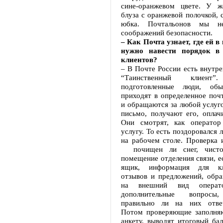
сине-оранжевом цвете. У ж
блуза с оранжевой полочкой, с
юбка. Почтальонов мы н
соображений безопасности.
– Как Почта узнает, где ей в
нужно навести порядок в
клиентов?
– В Почте России есть внутр
“Таинственный клиент”
подготовленные люди, обы
приходят в определенное поч
и обращаются за любой услуг
письмо, получают его, оплач
Они смотрят, как оператор
услугу. То есть поздоровался л
на рабочем столе. Проверка 
почищен ли снег, чистое
помещение отделения связи, е
ящик, информация для кл
отзывов и предложений, обр
на внешний вид операто
дополнительные вопросы,
правильно ли на них отвеч
Потом проверяющие заполня
анкету, выводят итоговый ба