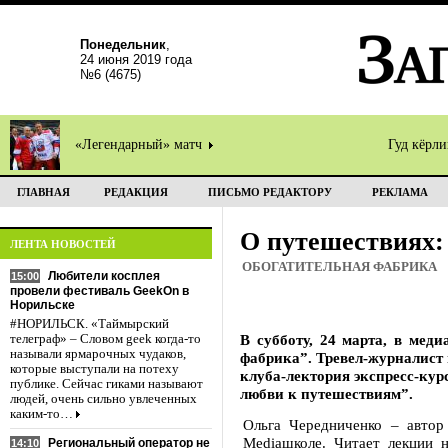
Понедельник
,
24 июня 2019 года
№6 (4675)
«Легендарный» матч
Гуд кёрл
ГЛАВНАЯ
РЕДАКЦИЯ
ПИСЬМО РЕДАКТОРУ
РЕКЛАМА
О путешествиях:
ЛЕНТА НОВОСТЕЙ
ОБОГАТИТЕЛЬНАЯ ФАБРИКА
Любители косплея
15:00
провели фестиваль GeekOn в
Норильске
#НОРИЛЬСК. «Таймырский
В субботу, 24 марта, в мед
телеграф» – Словом geek когда-то
называли ярмарочных чудаков,
фабрика”. Тревел-журналист
которые выступали на потеху
клуба-лектория экспресс-кур
публике. Сейчас гиками называют
любви к путешествиям”.
людей, очень сильно увлеченных
каким-то…
Ольга Чередниченко – автор
Mediaшколе. Читает лекции 
Региональный оператор не
14:10