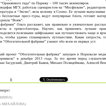
 “Оранжевого гида” по Парижу – 100 тысяч экземпляров.
 журфак МГУ, работала сценаристом на “Мосфильме”, редактором
ературы в “Эксмо”, вела колонку в Cosmo. Ее лучшие выпускники
 в бесплатные пресс-туры, ведут популярные блоги, готовят ма
журнала “Вояж”.
фабрики” Ольга расскажет, как правильно и увлекательно расска
листы и тревел-блогеры. Научит, как применять лучшие пр
поделится полезными лайфхаками: как путешествовать чаще и ярче
ть, чтобы удачно спланировать путешествие. Какие хитрости, т
и “Обогатительной фабрики” узнают обо всем из первых уст.
кий проект “Обогатительная фабрика” запущен в Норильске мед
рникель” в декабре 2013 года. За это время перед слушателя
Иван Засурский, Дмитрий Быков, Михаил Полицеймако, Алексей Ве
0
мере:
ИШИНА)
са МИХАЙЛОВА)