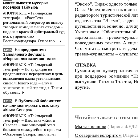
может вывезти мусор из
“Эксмо”. Тираж одного только
поселков Таймыра
Ольга Чередниченко окончила
#НОРИЛЬСК. «Таймырский
редактором туристической лит
телеграф» – «РостТех» –
издательства “Эксмо”, ездят
региональный оператор по вывозу
путешествия и, конечно, для 
твердых коммунальных отходов –
Участникам “Обогатительной 
подало в краевой арбитражный суд
иск к управлению
зарабатывают тревел-журна
Росприроднадзора. Оператор…
повседневных текстов. А еще 
Что читать, смотреть и дела
На предприятиях
14:05
тревел-журналисты – слушател
Заполярного филиала
«Норникеля» зажигают елки
СПРАВКА
#НОРИЛЬСК. «Таймырский
телеграф» – По традиции на
Гуманитарно-культурологичес
предприятиях-передовиках в день
при поддержке компании “Но
выполнения плана устанавливают
выступили Татьяна Толстая, 
символ Нового года – елку и
другие.
зажигают на ней гирлянды. Таким
образом…
В Публичной библиотеке
13:25
начали монтировать выставку
«Книга Севера»
#НОРИЛЬСК. «Таймырский
Читайте также в этом но
телеграф» – Выставка «Книга
Севера» – завершающий этап
Мы так решили
(Лариса ФЕД
большого межмузейного проекта
«Освоение Севера: тысяча лет
С северным колоритом
(Лари