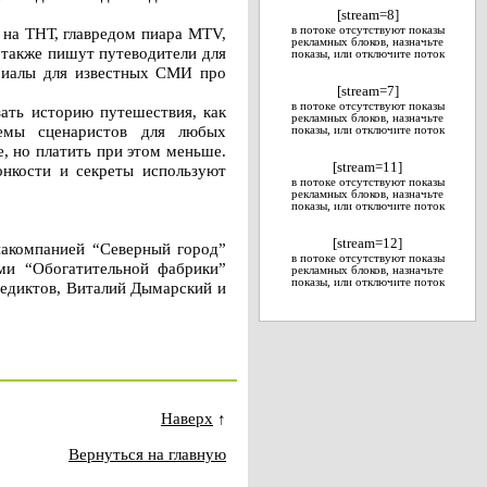
[stream=8]
 на ТНТ, главредом пиара MTV,
в потоке отсутствуют показы
рекламных блоков, назначьте
 также пишут путеводители для
показы, или отключите поток
териалы для известных СМИ про
[stream=7]
в потоке отсутствуют показы
зать историю путешествия, как
рекламных блоков, назначьте
иемы сценаристов для любых
показы, или отключите поток
, но платить при этом меньше.
[stream=11]
онкости и секреты используют
в потоке отсутствуют показы
рекламных блоков, назначьте
показы, или отключите поток
[stream=12]
иакомпанией “Северный город”
в потоке отсутствуют показы
ми “Обогатительной фабрики”
рекламных блоков, назначьте
показы, или отключите поток
недиктов, Виталий Дымарский и
Наверх
↑
Вернуться на главную