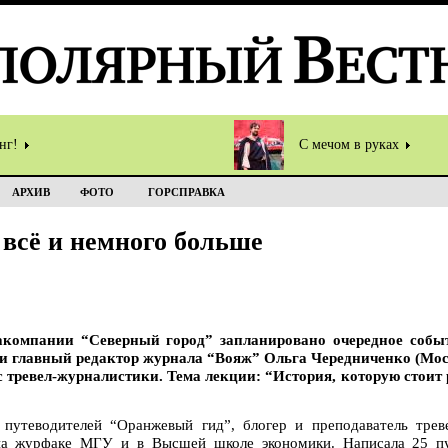
инг!
С мечом в руках
АРХИВ
ФОТО
ГОРСПРАВКА
 всё и немного больше
иакомпании “Северный город” запланировано очередное собы
 и главный редактор журнала “Вояж” Ольга Чередниченко (Мос
с тревел-журналистики. Тема лекции: “История, которую стоит 
 путеводителей “Оранжевый гид”, блогер и преподаватель трев
на журфаке МГУ и в Высшей школе экономики. Написала 25 пут