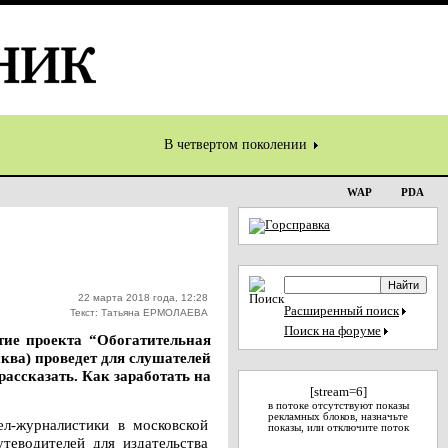
В четвертом поколении
WAP
PDA
22 марта 2018 года, 12:28
Расширенный поиск
Текст: Татьяна ЕРМОЛАЕВА
Поиск на форуме
тие проекта “Обогатительная
ква) проведет для слушателей
рассказать. Как заработать на
[stream=6]
в потоке отсутствуют показы
рекламных блоков, назначьте
ел-журналистики в московской
показы, или отключите поток
еводителей для издательства