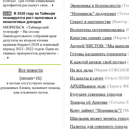
успеха». Три сотни уникальных
Экономика в безопасности
(Та
артефактов расскажут свои…
“Норникель” поддержит
(Тать
В 2020 году на Таймыре
13:05
планируется рост налоговых и
Секрет в партнерстве
(Виктор
неналоговых доходов
#НОРИЛЬСК. «Таймырский
Волонтеры потренировались
(
телеграф» – На сессии
Законодательного собрания края
Качество оценят сами
(Мария
депутаты во втором чтении
приняли бюджет-2020 и плановый
Андрей ЧИСТОВ: “Мы выполня
период 2021–2022 годов. Один из
Готовы расширять горизонты
(
главных приоритетов документа –
…
К каждой кровле свой подход
(
На все лады
(Мария СОКОЛОВ
Все новости
Из шахты в сауну
(Ольга ПОЛ
[stream=16]
в потоке отсутствуют показы
АРХИВажное дело
(Лариса 
рекламных блоков, назначьте показы,
или отключите поток
Будущее северных городов
Трижды об Арктике
(Татьяна
Кому займет “Норникель”?
(М
Школьник может менять город
Палитра для северного города