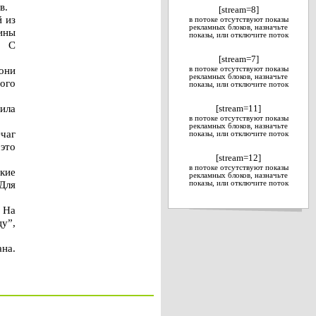
в.
[stream=8]
й из
в потоке отсутствуют показы
рекламных блоков, назначьте
щины
показы, или отключите поток
. С
[stream=7]
они
в потоке отсутствуют показы
рекламных блоков, назначьте
ного
показы, или отключите поток
ила
[stream=11]
в потоке отсутствуют показы
рекламных блоков, назначьте
чаг
показы, или отключите поток
 это
[stream=12]
в потоке отсутствуют показы
кие
рекламных блоков, назначьте
Для
показы, или отключите поток
 На
у”,
на.