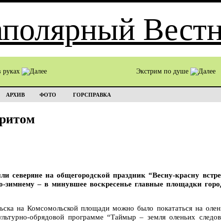
в руках
Экстрим по душе
АРХИВ
ФОТО
ГОРСПРАВКА
оритом
и северяне на общегородской праздник “Весну-красну встреч
о-зимнему – в минувшее воскресенье главные площадки горо
ьска на Комсомольской площади можно было покататься на олен
ультурно-обрядовой программе “Таймыр – земля оленьих следов