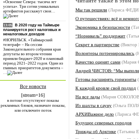
Читайте также в этом но
«Освоение Севера: тысяча лет
успеха». Три сотни уникальных
Мы так решили
(Лариса ФЕД
артефактов расскажут свои…
О путешествиях: всё и немног
В 2020 году на Таймыре
13:05
Экономика в безопасности
(Та
планируется рост налоговых и
неналоговых доходов
“Норникель” поддержит
(Тать
#НОРИЛЬСК. «Таймырский
Секрет в партнерстве
(Виктор
телеграф» – На сессии
Законодательного собрания края
Волонтеры потренировались
(
депутаты во втором чтении
приняли бюджет-2020 и плановый
Качество оценят сами
(Мария
период 2021–2022 годов. Один из
главных приоритетов документа –
Андрей ЧИСТОВ: “Мы выполня
…
Готовы расширять горизонты
(
Все новости
К каждой кровле свой подход
(
[stream=16]
На все лады
(Мария СОКОЛОВ
в потоке отсутствуют показы
Из шахты в сауну
(Ольга ПОЛ
рекламных блоков, назначьте показы,
или отключите поток
АРХИВажное дело
(Лариса 
Будущее северных городов
Трижды об Арктике
(Татьяна