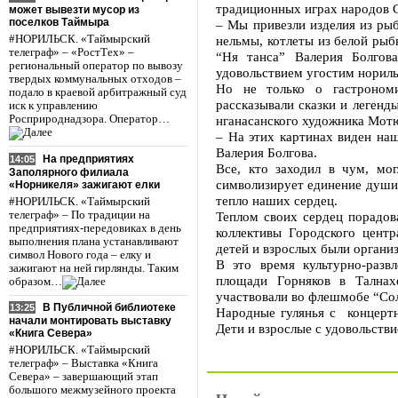
традиционных играх народов С
может вывезти мусор из
поселков Таймыра
– Мы привезли изделия из рыб
#НОРИЛЬСК. «Таймырский
нельмы, котлеты из белой рыб
телеграф» – «РостТех» –
“Ня танса” Валерия Болгов
региональный оператор по вывозу
удовольствием угостим нориль
твердых коммунальных отходов –
Но не только о гастроном
подало в краевой арбитражный суд
рассказывали сказки и легенд
иск к управлению
Росприроднадзора. Оператор…
нганасанского художника Мотю
– На этих картинах виден на
Валерия Болгова.
На предприятиях
14:05
Все, кто заходил в чум, мо
Заполярного филиала
символизирует единение души с
«Норникеля» зажигают елки
тепло наших сердец.
#НОРИЛЬСК. «Таймырский
телеграф» – По традиции на
Теплом своих сердец порадов
предприятиях-передовиках в день
коллективы Городского центр
выполнения плана устанавливают
детей и взрослых были органи
символ Нового года – елку и
В это время культурно-разв
зажигают на ней гирлянды. Таким
площади Горняков в Талнах
образом…
участвовали во флешмобе “Со
В Публичной библиотеке
13:25
Народные гулянья с концертн
начали монтировать выставку
Дети и взрослые с удовольстви
«Книга Севера»
#НОРИЛЬСК. «Таймырский
телеграф» – Выставка «Книга
Севера» – завершающий этап
большого межмузейного проекта