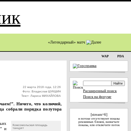
«Легендарный» матч
WAP
PDA
22 марта 2018 года, 12:26
Расширенный поиск
Фото: Владислав ШУКШИН
Текст: Лариса МИХАЙЛОВА
Поиск на форуме
аем!”. Ничего, что колючий,
да собрали порядка полутора
[stream=6]
в потоке отсутствуют показы
рекламных блоков, назначьте
ьих
Комсомольская площадь
показы, или отключите поток
” и
танцует