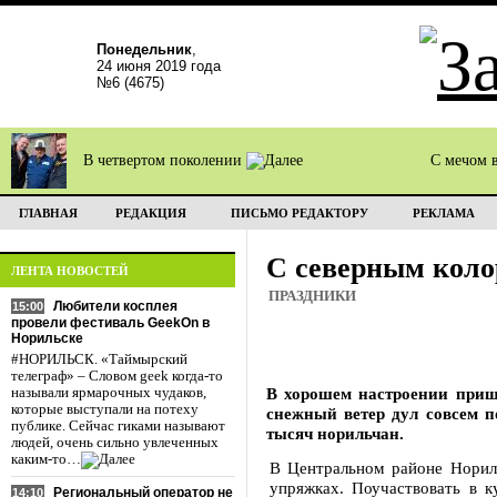
Понедельник
,
24 июня 2019 года
№6 (4675)
В четвертом поколении
С мечом 
ГЛАВНАЯ
РЕДАКЦИЯ
ПИСЬМО РЕДАКТОРУ
РЕКЛАМА
С северным кол
ЛЕНТА НОВОСТЕЙ
ПРАЗДНИКИ
Любители косплея
15:00
провели фестиваль GeekOn в
Норильске
#НОРИЛЬСК. «Таймырский
телеграф» – Словом geek когда-то
В хорошем настроении пришл
называли ярмарочных чудаков,
которые выступали на потеху
снежный ветер дул совсем п
публике. Сейчас гиками называют
тысяч норильчан.
людей, очень сильно увлеченных
каким-то…
В Центральном районе Норил
упряжках. Поучаствовать в к
Региональный оператор не
14:10