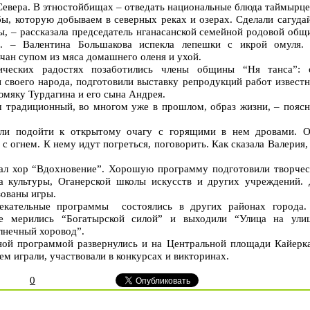
евера. В этностойбищах – отведать национальные блюда таймырце
ы, которую добываем в северных реках и озерах. Сделали сагуда
ы, – рассказала председатель нганасанской семейной родовой об
а. – Валентина Большакова испекла лепешки с икрой омуля
чан супом из мяса домашнего оленя и ухой.
ических радостях позаботились члены общины “Ня танса”: 
ы своего народа, подготовили выставку репродукций работ извест
мяку Турдагина и его сына Андрея.
ш традиционный, во многом уже в прошлом, образ жизни, – поясн
гли подойти к открытому очагу с горящими в нем дровами. О
 огнем. К нему идут погреться, поговорить. Как сказала Валерия,
ал хор “Вдохновение”. Хорошую программу подготовили творчес
а культуры, Оганерской школы искусств и других учреждений. 
зованы игры.
лекательные программы состоялись в других районах города.
е мерились “Богатырской силой” и выходили “Улица на улиц
лнечный хоровод”.
ой программой развернулись и на Центральной площади Кайерка
ем играли, участвовали в конкурсах и викторинах.
0