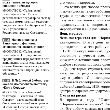
его жизни и здоровья.
может вывезти мусор из
поселков Таймыра
– Это важно для любого произ
#НОРИЛЬСК. «Таймырский
и почти десять тысяч работни
телеграф» – «РостТех» –
труда и промышленной безоп
региональный оператор по вывозу
результат месячника положи
твердых коммунальных отходов –
неравнодушны к вопросам 
подало в краевой арбитражный суд
мероприятий и еще раз напомни
иск к управлению
Росприроднадзора. Оператор…
День мастера
День мастера стал для “Нори
На предприятиях
14:05
еженедельно. В этот день за
Заполярного филиала
проводит с ним всю рабочую 
«Норникеля» зажигают елки
ОТиПБ покажут линейным руко
#НОРИЛЬСК. «Таймырский
состояние с учетом всех п
телеграф» – По традиции на
предприятиях-передовиках в день
инженерно-технический работ
выполнения плана устанавливают
слабые стороны процесса оцен
символ Нового года – елку и
– Да, некоторых смущает, ког
зажигают на ней гирлянды. Таким
насколько сотрудник качестве
образом…
ему в работе. С инженером 
В Публичной библиотеке
13:25
получается своеобразный обм
начали монтировать выставку
действий линейных ИТР, корре
«Книга Севера»
центра внедрения стандартов 
#НОРИЛЬСК. «Таймырский
Охота на риски
телеграф» – Выставка «Книга
В прошлом году “Охота
Севера» – завершающий этап
большого межмузейного проекта
“Норильскникельремонта”. За
«Освоение Севера: тысяча лет
их. Эту работу возглавляет ц