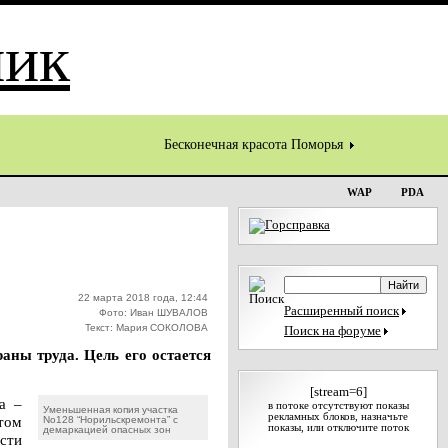
Бесконечная красота Поморья
WAP
PDA
22 марта 2018 года, 12:44
Расширенный поиск
Фото: Иван ШУВАЛОВ
Текст: Мария СОКОЛОВА
Поиск на форуме
аны труда. Цель его остается
[stream=6]
а –
в потоке отсутствуют показы
Уменьшенная копия участка
рекламных блоков, назначьте
том
No128 “Норильскремонта” с
показы, или отключите поток
демаркацией опасных зон
ости