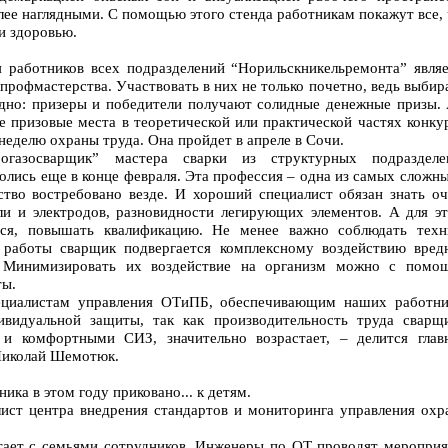
лее наглядными. С помощью этого стенда работникам покажут все,
и здоровью.
 работников всех подразделений “Норильскникельремонта” являе
профмастерства. Участвовать в них не только почетно, ведь выби
дно: призеры и победители получают солидные денежные призы. 
е призовые места в теоретической или практической частях конку
неделю охраны труда. Она пройдет в апреле в Сочи.
огазосварщик” мастера сварки из структурных подразделе
лись еще в конце февраля. Эта профессия – одна из самых сложн
тво востребовано везде. И хороший специалист обязан знать оч
ли и электродов, разновидности легирующих элементов. А для эт
ься, повышать квалификацию. Не менее важно соблюдать техн
я работы сварщик подвергается комплексному воздействию вред
. Минимизировать их воздействие на организм можно с помо
ты.
ециалистам управления ОТиПБ, обеспечивающим наших работни
видуальной защиты, так как производительность труда сварщи
и комфортными СИЗ, значительно возрастает, – делится глав
Николай Шемотюк.
ика в этом году приковано... к детям.
ист центра внедрения стандартов и мониторинга управления охр
ает с семьями сотрудников. Инженеры по ОТ проводят мероприя