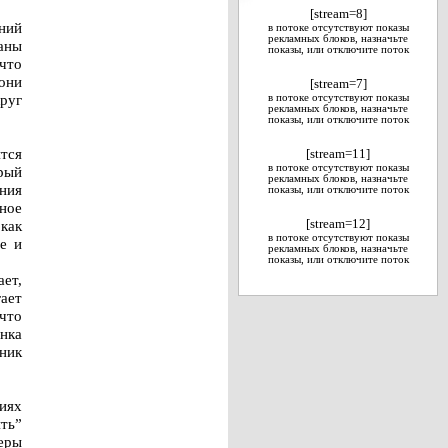
[stream=8]
ений
в потоке отсутствуют показы
рекламных блоков, назначьте
раны
показы, или отключите поток
что
они
[stream=7]
руг
в потоке отсутствуют показы
рекламных блоков, назначьте
показы, или отключите поток
тся
[stream=11]
в потоке отсутствуют показы
рый
рекламных блоков, назначьте
ния
показы, или отключите поток
ное
как
[stream=12]
в потоке отсутствуют показы
е и
рекламных блоков, назначьте
показы, или отключите поток
ает,
гает
что
нка
ьник
иях
ть”
жеры