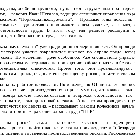
водства, особенно крупного, а у нас семь структурных подраздел
ков, – говорит Иван Шувалов, ведущий специалист управления ох
асности “Норильскникельремонта”. – Прошлые годы показали, 
тельный: люди активно принимают в нем участие, а значит, 
безопасности труда. В этом году мы решили расширить к
ть, что безопасность труда – это важно.
льскникельремонта” уже традиционным мероприятием. Он проводи
 мастером участка закрепляется инженер по охране труда, кото
смену. Но месячник – дело особенное. Уже специалисты управле
водителям мастер-класс по приведению рабочего места в безопас
отенциальных опасностей. Кроме того, они проанализируют, 
ник сам проводит динамическую оценку рисков, отметят сильны
ки.
да за их работой наблюдают. Но инженер по ОТ не только оценив
нно выполняет производственную программу, но, что важнее, помо
всегда можно посоветоваться в вопросах безопасности, так 
ен опытом, помощь в онлайн-режиме. А по итогам проводится оце
ктируются их действия, – рассказывает Максим Колесников, начал
и мониторинга управления охраны труда “ННР”.
 на риски” стала настоящим квестом на предприят
дача проста – найти опасные места на производстве и “обезвреди
ентр оценки и управления производственными рисками. Риск-менед