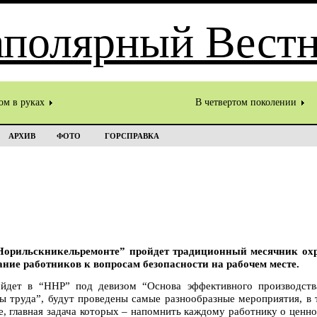
ом в руках
В четвертом поколении
АРХИВ
ФОТО
ГОРСПРАВКА
“Норильскникельремонте” пройдет традиционный месячник охр
ние работников к вопросам безопасности на рабочем месте.
йдет в “ННР” под девизом “Основа эффективного производств
ы труда”, будут проведены самые разнообразные мероприятия, в 
е, главная задача которых – напомнить каждому работнику о ценн