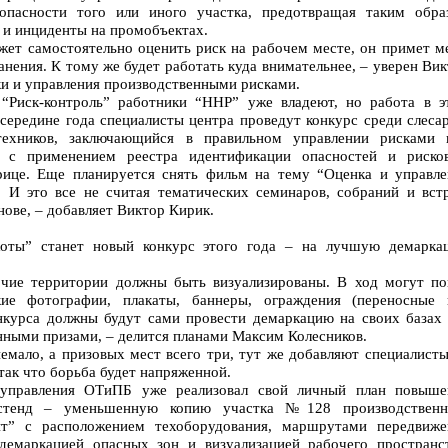
опасности того или иного участка, предотвращая таким обра
 и инциденты на промобъектах.
жет самостоятельно оценить риск на рабочем месте, он примет м
анения. К тому же будет работать куда внимательнее, – уверен Ви
ки и управления производственными рисками.
“Риск-контроль” работники “ННР” уже владеют, но работа в э
середине года специалисты центра проведут конкурс среди слеса
нтехников, заключающийся в правильном управлении рисками 
 с применением реестра идентификации опасностей и риско
рице. Еще планируется снять фильм на тему “Оценка и управле
 И это все не считая тематических семинаров, собраний и встр
ове, – добавляет Виктор Кирик.
оты” станет новый конкурс этого года – на лучшую демарка
очие территории должны быть визуализированы. В ход могут по
кие фотографии, плакаты, баннеры, ограждения (переносные 
нкурса должны будут сами провести демаркацию на своих базах 
енными призами, – делится планами Максим Колесников.
емало, а призовых мест всего три, тут же добавляют специалисты
ак что борьба будет напряженной.
 управления ОТиПБ уже реализовал свой личный план повыше
в стенд – уменьшенную копию участка №128 производственн
нт” с расположением техоборудования, маршрутами передвиже
демаркацией опасных зон и визуализацией рабочего пространст