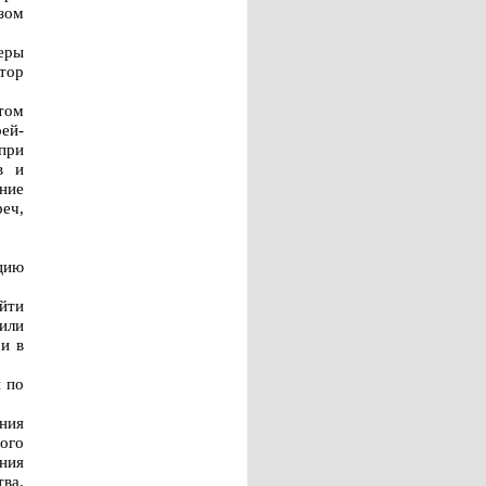
зом
еры
ктор
том
рей-
при
в и
ние
еч,
цию
йти
или
и в
 по
ния
ого
ния
ва.