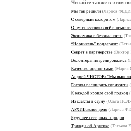
Читайте также в этом но
Мы так решили
(Лариса ФЕД
С северным колоритом
(Лари
О путешествиях: всё и немног
Экономика в безопасности
(Та
“Норникель” поддержит
(Тать
Секрет в партнерстве
(Виктор
Волонтеры потренировались
(
Качество оценят сами
(Мария
Андрей ЧИСТОВ: “Мы выполня
Готовы расширять горизонты
(
К каждой кровле свой подход
(
Из шахты в сауну
(Ольга ПОЛ
АРХИВажное дело
(Лариса 
Будущее северных городов
Трижды об Арктике
(Татьяна