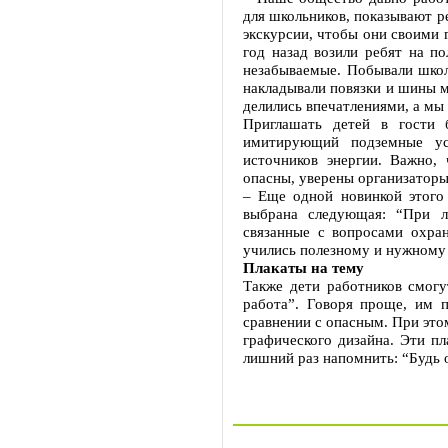
для школьников, показывают р
экскурсии, чтобы они своими 
год назад возили ребят на п
незабываемые. Побывали школ
накладывали повязки и шины м
делились впечатлениями, а мы 
Приглашать детей в гости 
имитирующий подземные ус
источников энергии. Важно,
опасны, уверены организаторы
– Еще одной новинкой этого 
выбрана следующая: “При л
связанные с вопросами охран
учились полезному и нужному 
Плакаты на тему
Также дети работников смогу
работа”. Говоря проще, им п
сравнении с опасным. При это
графического дизайна. Эти п
лишний раз напомнить: “Будь 