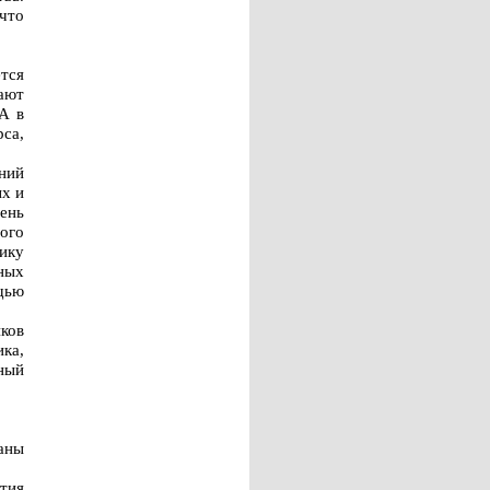
 что
тся
рают
А в
рса,
ний
ых и
ень
ого
ику
ных
щью
ков
ка,
ный
аны
тия