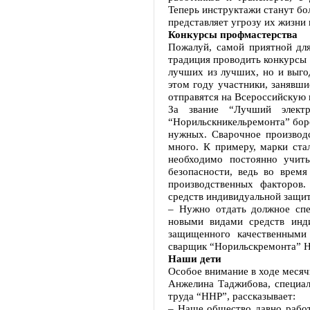
Теперь инструктажи станут бо
представляет угрозу их жизни 
Конкурсы профмастерства
Пожалуй, самой приятной для
традиция проводить конкурсы 
лучших из лучших, но и выго
этом году участники, занявши
отправятся на Всероссийскую 
За звание “Лучший электр
“Норильскникельремонта” боро
нужных. Сварочное производс
много. К примеру, марки ста
необходимо постоянно учит
безопасности, ведь во врем
производственных факторов
средств индивидуальной защи
– Нужно отдать должное сп
новыми видами средств инди
защищенного качественными 
сварщик “Норильскремонта” 
Наши дети
Особое внимание в ходе месячн
Анжелина Таджибова, специал
труда “ННР”, рассказывает:
– Наше общество давно работ