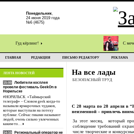
Понедельник
,
24 июня 2019 года
№6 (4675)
Гуд кёрлинг!
С меч
ГЛАВНАЯ
РЕДАКЦИЯ
ПИСЬМО РЕДАКТОРУ
РЕКЛАМА
На все лады
ЛЕНТА НОВОСТЕЙ
БЕЗОПАСНЫЙ ТРУД
Любители косплея
15:00
провели фестиваль GeekOn в
Норильске
#НОРИЛЬСК. «Таймырский
телеграф» – Словом geek когда-то
С 28 марта по 28 апреля в 
называли ярмарочных чудаков,
которые выступали на потеху
неизменной – привлечь внима
публике. Сейчас гиками называют
людей, очень сильно увлеченных
За этот месяц, который про
каким-то…
соблюдение требований охран
числе творческие и конкурсны
Региональный оператор не
14:10