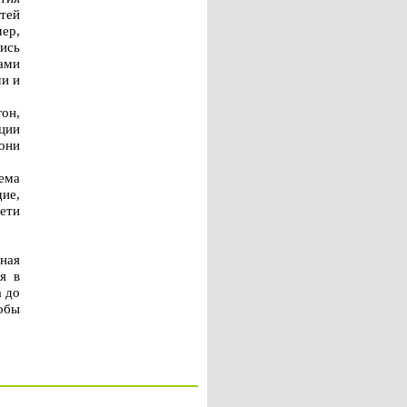
етей
мер,
ись
ами
ми и
он,
ции
они
ема
ие,
ети
ная
я в
а до
обы