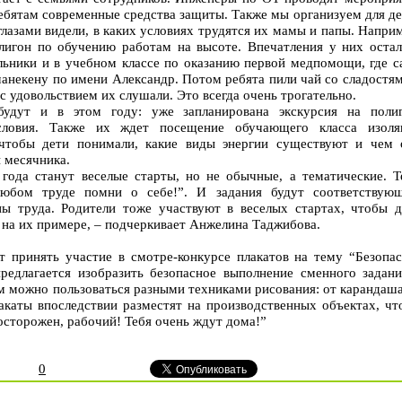
ебятам современные средства защиты. Также мы организуем для д
глазами видели, в каких условиях трудятся их мамы и папы. Напри
олигон по обучению работам на высоте. Впечатления у них остал
ьники и в учебном классе по оказанию первой медпомощи, где с
анекену по имени Александр. Потом ребята пили чай со сладостя
с удовольствием их слушали. Это всегда очень трогательно.
будут и в этом году: уже запланирована экскурсия на полиг
ловия. Также их ждет посещение обучающего класса изоля
 чтобы дети понимали, какие виды энергии существуют и чем 
 месячника.
года станут веселые старты, но не обычные, а тематические. Т
юбом труде помни о себе!”. И задания будут соответствующ
ы труда. Родители тоже участвуют в веселых стартах, чтобы д
на их примере, – подчеркивает Анжелина Таджибова.
т принять участие в смотре-конкурсе плакатов на тему “Безопас
редлагается изобразить безопасное выполнение сменного задани
м можно пользоваться разными техниками рисования: от карандаш
лакаты впоследствии разместят на производственных объектах, чт
осторожен, рабочий! Тебя очень ждут дома!”
0