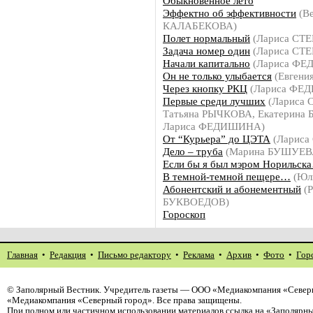
Обыкновенное лето
Эффектно об эффективности
(В
КАЛАБЕКОВА)
Полет нормальный
(Лариса СТ
Задача номер один
(Лариса СТ
Начали капитально
(Лариса Ф
Он не только улыбается
(Евген
Через кнопку РКЦ
(Лариса ФЕ
Первые среди лучших
(Лариса 
Татьяна РЫЧКОВА, Екатерина
Лариса ФЕДИШИНА)
От “Курьера” до ЦЭТА
(Лариса
Дело – труба
(Марина БУШУЕВ
Если бы я был мэром Норильск
В темной-темной пещере…
(Юл
Абонентский и абонементный
(Р
БУКВОЕДОВ)
Гороскоп
Главная
•
Редакция
•
Письмо редактору
•
Реклама
•
Архив
•
Фото
•
Гор
©
Заполярный Вестник
. Учредитель газеты — ООО «Медиакомпания «Северн
«Медиакомпания «Северный город». Все права защищены.
При полном или частичном использовании материалов ссылка на «Заполярны