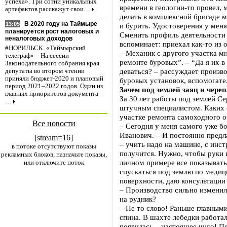
успеха». Три сотни уникальных
времени в геологии-то провел, 
артефактов расскажут свои…
делать в комплексной бригаде м
В 2020 году на Таймыре
13:05
и бурить. Удостоверения у меня
планируется рост налоговых и
Сменить профиль деятельности
неналоговых доходов
вспоминает: приехал как-то из 
#НОРИЛЬСК. «Таймырский
– Механик с другого участка мн
телеграф» – На сессии
ремонте буровых”. – “Да я их в
Законодательного собрания края
деваться? – рассуждает произв
депутаты во втором чтении
приняли бюджет-2020 и плановый
буровых установок, вспомогате
период 2021–2022 годов. Один из
Зачем под землей заяц и чере
главных приоритетов документа –
За 30 лет работы под землей Се
…
штучным специалистом. Каких 
участке ремонта самоходного о
Все новости
– Сегодня у меня самого уже б
Иванович. – И постоянно пред
[stream=16]
– учить надо на машине, с инс
в потоке отсутствуют показы
получится. Нужно, чтобы руки 
рекламных блоков, назначьте показы,
личном примере все показывать.
или отключите поток
спускаться под землю по медиц
поверхности, даю консультации 
– Производство сильно изменил
на рудник?
– Не то слово! Раньше главным
спина. В шахте лебедки работал
появилась – настоящее чудо! Пе