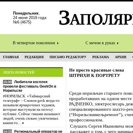
Понедельник
,
24 июня 2019 года
№6 (4675)
В четвертом поколении
С мечом в руках
ГЛАВНАЯ
РЕДАКЦИЯ
ПИСЬМО РЕДАКТОРУ
РЕКЛАМА
АРХИВ
Не просто красивые слова
ЛЕНТА НОВОСТЕЙ
ШТРИХИ К ПОРТРЕТУ
Любители косплея
15:00
провели фестиваль GeekOn в
Норильске
Среди норильчан старшего поко
#НОРИЛЬСК. «Таймырский
проработавших на одном месте 
телеграф» – Словом geek когда-то
РАДЧЕНКО, электрослесарь деж
называли ярмарочных чудаков,
специализированного шахто-ре
которые выступали на потеху
публике. Сейчас гиками называют
(“Норильскникельремонт”), счит
людей, очень сильно увлеченных
профессионалом.
каким-то…
Слушать Сергея Ивановича можн
расскажет о том, с чего начина
Региональный оператор не
14:10