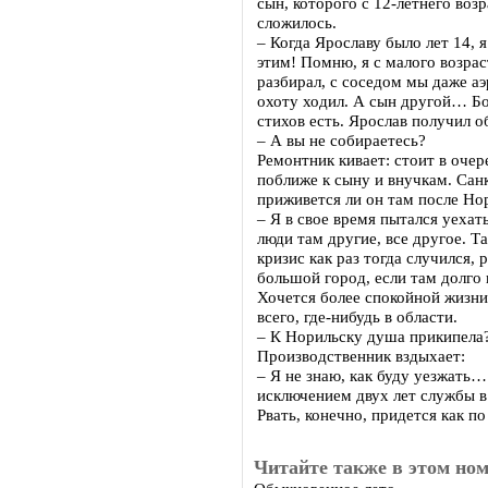
сын, которого с 12-летнего воз
сложилось.
– Когда Ярославу было лет 14, 
этим! Помню, я с малого возрас
разбирал, с соседом мы даже аэ
охоту ходил. А сын другой… Бо
стихов есть. Ярослав получил о
– А вы не собираетесь?
Ремонтник кивает: стоит в оче
поближе к сыну и внучкам. Сан
приживется ли он там после Но
– Я в свое время пытался уехат
люди там другие, все другое. Т
кризис как раз тогда случился,
большой город, если там долго 
Хочется более спокойной жизни
всего, где-нибудь в области.
– К Норильску душа прикипела
Производственник вздыхает:
– Я не знаю, как буду уезжать…
исключением двух лет службы в
Рвать, конечно, придется как 
Читайте также в этом ном