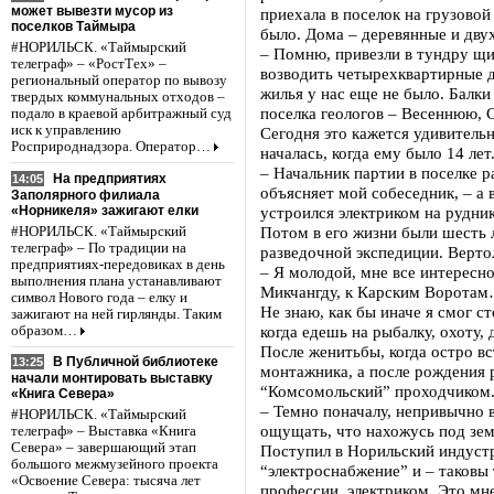
может вывезти мусор из
приехала в поселок на грузовой
поселков Таймыра
было. Дома – деревянные и дву
#НОРИЛЬСК. «Таймырский
– Помню, привезли в тундру щи
телеграф» – «РостТех» –
возводить четырехквартирные д
региональный оператор по вывозу
жилья у нас еще не было. Балк
твердых коммунальных отходов –
поселка геологов – Весеннюю, 
подало в краевой арбитражный суд
иск к управлению
Сегодня это кажется удивитель
Росприроднадзора. Оператор…
началась, когда ему было 14 лет
– Начальник партии в поселке р
На предприятиях
14:05
объясняет мой собеседник, – а в
Заполярного филиала
«Норникеля» зажигают елки
устроился электриком на рудни
Потом в его жизни были шесть л
#НОРИЛЬСК. «Таймырский
телеграф» – По традиции на
разведочной экспедиции. Верт
предприятиях-передовиках в день
– Я молодой, мне все интересно
выполнения плана устанавливают
Микчангду, к Карским Воротам…
символ Нового года – елку и
Не знаю, как бы иначе я смог с
зажигают на ней гирлянды. Таким
когда едешь на рыбалку, охоту
образом…
После женитьбы, когда остро в
В Публичной библиотеке
13:25
монтажника, а после рождения р
начали монтировать выставку
“Комсомольский” проходчиком
«Книга Севера»
– Темно поначалу, непривычно 
#НОРИЛЬСК. «Таймырский
ощущать, что нахожусь под зем
телеграф» – Выставка «Книга
Севера» – завершающий этап
Поступил в Норильский индуст
большого межмузейного проекта
“электроснабжение” и – таковы 
«Освоение Севера: тысяча лет
профессии, электриком. Это мне