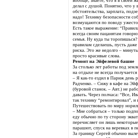
вообще, знаете, что я в своей 
делал с душой. Понятно, что у
обстоятельства, зарплата, под
надо! Технику безопасности со
возмущаются по поводу ужесточ
Есть такое выражение: “Правил
всегда своим пацанятам говорю:
семья. Ну куда ты торопишься? 
правилам сделаешь, пусть даже
риска. Это же недолго – минут
просто красивые слова.
Ремонт на Эйфелевой башне
За столько лет работы под земл
на отдыхе не всегда получается
– Я как-то ездил в Париж день 
Радченко. – Сижу в кафе на Эйф
(буровой станок. – Авт.) не ра
давать. Через полчаса: “Все, И
так технику “ремонтировал”, и
Путешествовать по миру норил
– Мне собраться – только подпо
еду обычно по ту сторону эква
перечисляет он лишь некоторые 
парашют, спуск на веревках в 
За границу Сергей обычно выле