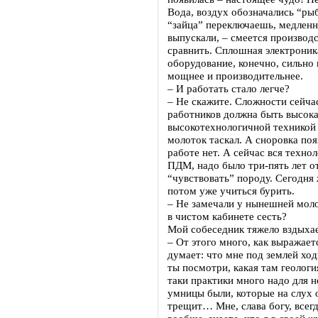
Вода, воздух обозначались “рыб
“зайца” переключаешь, медленне
выпускали, – смеется производс
сравнить. Сплошная электроник
оборудование, конечно, сильно
мощнее и производительнее.
– И работать стало легче?
– Не скажите. Сложности сейча
работников должна быть высокая
высокотехнологичной техникой 
молоток таскал. А сноровка поя
работе нет. А сейчас вся техно
ПДМ, надо было три-пять лет о
“чувствовать” породу. Сегодня 
потом уже учиться бурить.
– Не замечали у нынешней мол
в чистом кабинете сесть?
Мой собеседник тяжело вздыхае
– От этого много, как выражае
думает: что мне под землей ход
ты посмотри, какая там геология
таки практики много надо для 
умницы были, которые на слух о
трещит… Мне, слава богу, всегд