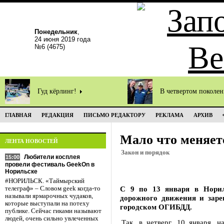
Понедельник
,
24 июня 2019 года
№6 (4675)
Гуд кёрлинг!
В четвертом поколе
ГЛАВНАЯ
РЕДАКЦИЯ
ПИСЬМО РЕДАКТОРУ
РЕКЛАМА
АРХИВ
Мало что меняет
ЛЕНТА НОВОСТЕЙ
Закон и порядок
Любители косплея
15:00
провели фестиваль GeekOn в
Норильске
#НОРИЛЬСК. «Таймырский
С 9 по 13 января в Нори
телеграф» – Словом geek когда-то
называли ярмарочных чудаков,
дорожного движения и заре
которые выступали на потеху
городском ОГИБДД.
публике. Сейчас гиками называют
людей, очень сильно увлеченных
Так, в четверг, 10 января, 