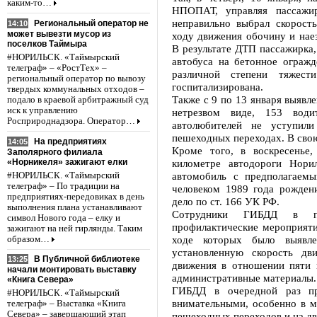
каким-то…
НПОПАТ, управляя пассаж
неправильно выбрал скорост
Региональный оператор не
14:10
может вывезти мусор из
ходу движения обочину и нае
поселков Таймыра
В результате ДТП пассажирка,
#НОРИЛЬСК. «Таймырский
автобуса на бетонное огражд
телеграф» – «РостТех» –
различной степени тяжес
региональный оператор по вывозу
госпитализирована.
твердых коммунальных отходов –
Также с 9 по 13 января выявл
подало в краевой арбитражный суд
иск к управлению
нетрезвом виде, 153 води
Росприроднадзора. Оператор…
автолюбителей не уступил
пешеходных переходах. В сво
На предприятиях
14:05
Кроме того, в воскресенье
Заполярного филиала
«Норникеля» зажигают елки
километре автодороги Нори
автомобиль с предполагае
#НОРИЛЬСК. «Таймырский
телеграф» – По традиции на
человеком 1989 года рожден
предприятиях-передовиках в день
дело по ст. 166 УК РФ.
выполнения плана устанавливают
Сотрудники ГИБДД в пр
символ Нового года – елку и
профилактические мероприятия
зажигают на ней гирлянды. Таким
ходе которых было выявле
образом…
установленную скорость дв
В Публичной библиотеке
13:25
движения в отношении пяти 
начали монтировать выставку
административные материалы.
«Книга Севера»
ГИБДД в очередной раз пр
#НОРИЛЬСК. «Таймырский
внимательными, особенно в м
телеграф» – Выставка «Книга
Севера» – завершающий этап
пешеходных переходов и на д