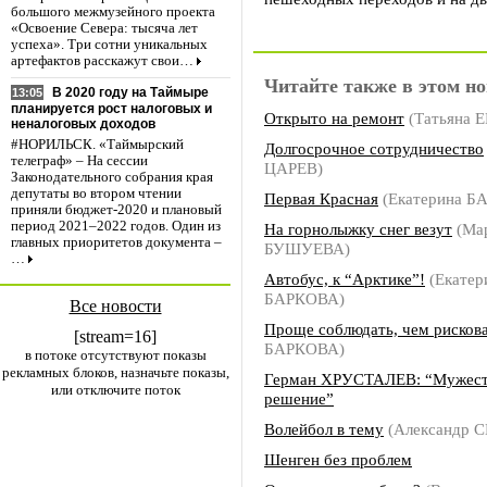
большого межмузейного проекта
«Освоение Севера: тысяча лет
успеха». Три сотни уникальных
артефактов расскажут свои…
Читайте также в этом но
В 2020 году на Таймыре
13:05
планируется рост налоговых и
Открыто на ремонт
(Татьяна 
неналоговых доходов
#НОРИЛЬСК. «Таймырский
Долгосрочное сотрудничество
телеграф» – На сессии
ЦАРЕВ)
Законодательного собрания края
депутаты во втором чтении
Первая Красная
(Екатерина Б
приняли бюджет-2020 и плановый
период 2021–2022 годов. Один из
На горнолыжку снег везут
(Ма
главных приоритетов документа –
БУШУЕВА)
…
Автобус, к “Арктике”!
(Екатер
БАРКОВА)
Все новости
Проще соблюдать, чем рисков
[stream=16]
БАРКОВА)
в потоке отсутствуют показы
рекламных блоков, назначьте показы,
Герман ХРУСТАЛЕВ: “Мужест
или отключите поток
решение”
Волейбол в тему
(Александр 
Шенген без проблем