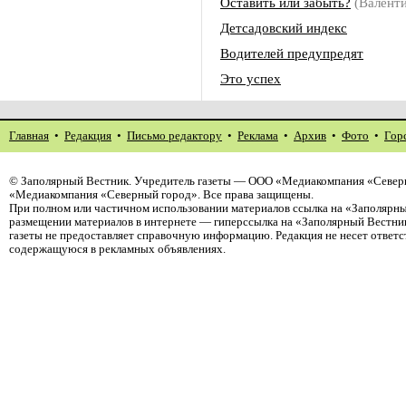
Оставить или забыть?
(Валент
Детсадовский индекс
Водителей предупредят
Это успех
Главная
•
Редакция
•
Письмо редактору
•
Реклама
•
Архив
•
Фото
•
Гор
©
Заполярный Вестник
. Учредитель газеты — ООО «Медиакомпания «Северн
«Медиакомпания «Северный город». Все права защищены.
При полном или частичном использовании материалов ссылка на «Заполярны
размещении материалов в интернете — гиперссылка на «Заполярный Вестник
газеты не предоставляет справочную информацию. Редакция не несет ответ
содержащуюся в рекламных объявлениях.