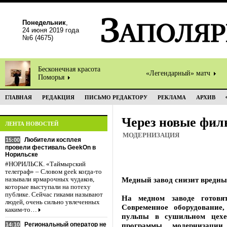
Понедельник
,
24 июня 2019 года
№6 (4675)
Бесконечная красота
«Легендарный» матч
Поморья
ГЛАВНАЯ
РЕДАКЦИЯ
ПИСЬМО РЕДАКТОРУ
РЕКЛАМА
АРХИВ
Через новые фил
ЛЕНТА НОВОСТЕЙ
МОДЕРНИЗАЦИЯ
Любители косплея
15:00
провели фестиваль GeekOn в
Норильске
#НОРИЛЬСК. «Таймырский
телеграф» – Словом geek когда-то
Медный завод снизит вредн
называли ярмарочных чудаков,
которые выступали на потеху
публике. Сейчас гиками называют
На медном заводе готовят
людей, очень сильно увлеченных
Современное оборудование,
каким-то…
пульпы в сушильном цехе
Региональный оператор не
программы модернизации
14:10