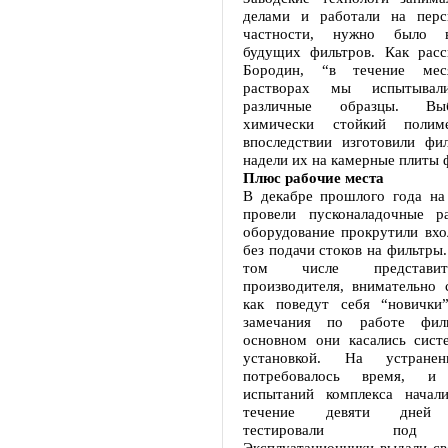
делами и работали на перс
частности, нужно было в
будущих фильтров. Как расс
Бородин, “в течение ме
растворах мы испытыва
различные образцы. Вы
химически стойкий полим
впоследствии изготовили фил
надели их на камерные плиты 
Плюс рабочие места
В декабре прошлого года на
провели пусконаладочные р
оборудование прокрутили вхо
без подачи стоков на фильтры.
том числе представи
производителя, внимательно 
как поведут себя “новички
замечания по работе филь
основном они касались сист
установкой. На устранен
потребовалось время, и
испытаний комплекса начал
течение девяти дней о
тестировали под н
Эксплуатационники выдали св