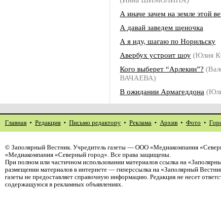
А иначе зачем на земле этой в
А давай заведем щеночка
А я иду, шагаю по Норильску
Авербух устроит шоу
(Юлия 
Кого выберет “Арлекин”?
(Вал
ВАЧАЕВА)
В ожидании Армагеддона
(Юл
Главная
•
Редакция
•
Письмо редактору
•
Реклама
•
Архив
•
Фото
•
Гор
©
Заполярный Вестник
. Учредитель газеты — ООО «Медиакомпания «Северн
«Медиакомпания «Северный город». Все права защищены.
При полном или частичном использовании материалов ссылка на «Заполярны
размещении материалов в интернете — гиперссылка на «Заполярный Вестник
газеты не предоставляет справочную информацию. Редакция не несет ответ
содержащуюся в рекламных объявлениях.