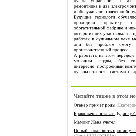
пульта управления, а такж
ремонтника и два электромон
и обслуживанию электрообору
Будущие технологи обучали
проходили практику на
обогатительной фабрике и нике
пятеро из них участвовали в 
работах в сушильном цехе ме
они без проблем смогут 
производственный процесс.
А работать на этом переделе
молодым людям, без сом
интересно: построенный комп
пульпы полностью автоматизи
Читайте также в этом но
Оганер примет роды
(Екатери
Браконьеры оставят Дудинку 
Мамонт Женя улетел
Промбезопасность пропишут 
(Инна ШИМОЛИНА)