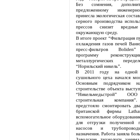
Без сомнения, дополни
предложенному инженер
принесла экологическая состав
серного производства исполь
прессов снизит вредны
окружающую среду.
В итоге проект “Фильтрация п
охлаждения газов печей Ваню
пресс-фильтров Boliden
программу реконструкц
металлургических переде
“Норильский никель”.
В 2011 году на одной 
сушильного цеха начался мон
Основным подрядчиком на
строительстве объекта высту
“Никельмедьстрой” ООО
строительная компания”
предстояло смонтировать два
британской фирмы Lath
вспомогательное оборудование
для отгрузки полученной п
насосов и трубопровод
назначения. Работа заняла бол
Заводские технологи заним