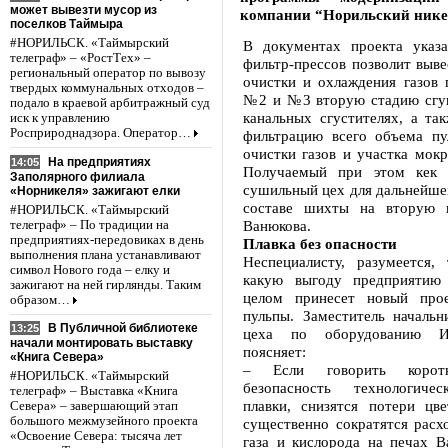
может вывезти мусор из
компании “Норильский нике
поселков Таймыра
#НОРИЛЬСК. «Таймырский
В документах проекта указа
телеграф» – «РостТех» –
фильтр-прессов позволит выве
региональный оператор по вывозу
очистки и охлаждения газов 
твердых коммунальных отходов –
№2 и №3 вторую стадию сгу
подало в краевой арбитражный суд
канальных сгустителях, а та
иск к управлению
Росприроднадзора. Оператор…
фильтрацию всего объема пу
очистки газов и участка мокр
На предприятиях
14:05
Получаемый при этом кек н
Заполярного филиала
сушильный цех для дальнейше
«Норникеля» зажигают елки
составе шихты на вторую 
#НОРИЛЬСК. «Таймырский
Ванюкова.
телеграф» – По традиции на
предприятиях-передовиках в день
Плавка без опасности
выполнения плана устанавливают
Неспециалисту, разумеется, 
символ Нового года – елку и
какую выгоду предприятию
зажигают на ней гирлянды. Таким
целом принесет новый прое
образом…
пульпы. Заместитель начальн
В Публичной библиотеке
13:25
цеха по оборудованию И
начали монтировать выставку
поясняет:
«Книга Севера»
– Если говорить коротк
#НОРИЛЬСК. «Таймырский
безопасность технологичес
телеграф» – Выставка «Книга
плавки, снизятся потери цве
Севера» – завершающий этап
большого межмузейного проекта
существенно сократятся расх
«Освоение Севера: тысяча лет
газа и кислорода на печах В