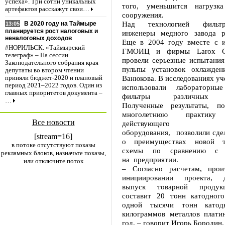
успеха». Три сотни уникальных
того, уменьшится нагрузк
артефактов расскажут свои…
сооружения.
Над технологией фильт
В 2020 году на Таймыре
13:05
планируется рост налоговых и
инженеры медного завода р
неналоговых доходов
Еще в 2004 году вместе с и
#НОРИЛЬСК. «Таймырский
ГМОИЦ и фирмы Larox Cor
телеграф» – На сессии
провели серьезные испытания
Законодательного собрания края
пульпы установок охлажден
депутаты во втором чтении
Ванюкова. В исследованиях уч
приняли бюджет-2020 и плановый
период 2021–2022 годов. Один из
использовали лабораторн
главных приоритетов документа –
фильтры различных м
…
Полученные результаты, п
многолетнюю практику 
Все новости
действующего пл
оборудования, позволили сде
[stream=16]
о преимуществах новой те
в потоке отсутствуют показы
схемы по сравнению с 
рекламных блоков, назначьте показы,
на предприятии.
или отключите поток
– Согласно расчетам, прои
инициировании проекта, д
выпуск товарной продук
составит 20 тонн катодного
одной тысячи тонн катод
килограммов металлов плати
год, – говорит Игорь Бородин.