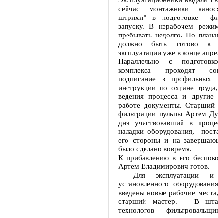
сейчас монтажники нанос
штрихи” в подготовке фил
запуску. В нерабочем режи
пребывать недолго. По плана
должно быть готово к 
эксплуатации уже в конце апре
Параллельно с подготовк
комплекса проходят со
подписание в профильных о
инструкции по охране труда,
ведения процесса и другие
работе документы. Старший 
фильтрации пульпы Артем Дун
дня участвовавший в проце
наладки оборудования, поста
его стороны и на завершаю
было сделано вовремя.
К прибавлению в его беспоко
Артем Владимирович готов.
– Для эксплуатации и 
установленного оборудовани
введены новые рабочие места,
старший мастер. – В шта
технологов – фильтровальщи