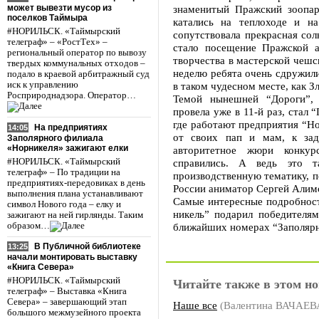
может вывезти мусор из
знаменитый Пражский зоопар
поселков Таймыра
катались на теплоходе и н
#НОРИЛЬСК. «Таймырский
сопутствовала прекрасная со
телеграф» – «РостТех» –
стало посещение Пражской а
региональный оператор по вывозу
творчества в мастерской чешск
твердых коммунальных отходов –
неделю ребята очень сдружили
подало в краевой арбитражный суд
иск к управлению
в таком чудесном месте, как З
Росприроднадзора. Оператор…
Темой нынешней “Дороги”, 
провела уже в 11-й раз, стал 
где работают предприятия “Но
На предприятиях
14:05
от своих пап и мам, к зад
Заполярного филиала
«Норникеля» зажигают елки
авторитетное жюри конкур
#НОРИЛЬСК. «Таймырский
справились. А ведь это т
телеграф» – По традиции на
производственную тематику, 
предприятиях-передовиках в день
России аниматор Сергей Алим
выполнения плана устанавливают
Самые интересные подробност
символ Нового года – елку и
никель” подарил победителям
зажигают на ней гирлянды. Таким
образом…
ближайших номерах “Заполярн
В Публичной библиотеке
13:25
начали монтировать выставку
«Книга Севера»
#НОРИЛЬСК. «Таймырский
Читайте также в этом но
телеграф» – Выставка «Книга
Севера» – завершающий этап
Наше все
(Валентина ВАЧАЕВ
большого межмузейного проекта