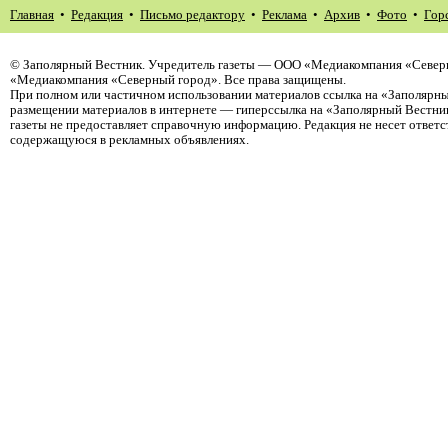
Главная
•
Редакция
•
Письмо редактору
•
Реклама
•
Архив
•
Фото
•
Гор
©
Заполярный Вестник
. Учредитель газеты — ООО «Медиакомпания «Северн
«Медиакомпания «Северный город». Все права защищены.
При полном или частичном использовании материалов ссылка на «Заполярны
размещении материалов в интернете — гиперссылка на «Заполярный Вестник
газеты не предоставляет справочную информацию. Редакция не несет ответ
содержащуюся в рекламных объявлениях.