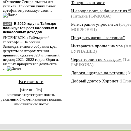
«Освоение Севера: тысяча лет
Теперь в контакте
успеха». Три сотни уникальных
И евроремонт, и банкомат из 
артефактов расскажут свои…
(Татьяна РЫЧКОВА)
Регистрация упростится
(Серг
В 2020 году на Таймыре
13:05
планируется рост налоговых и
МОГЛОВЕЦ)
неналоговых доходов
Продлить жизнь “гостинок”
#НОРИЛЬСК. «Таймырский
телеграф» – На сессии
Интерактив прошел на ура
(Ал
Законодательного собрания края
БУРНАШЕВ)
депутаты во втором чтении
приняли бюджет-2020 и плановый
Через тернии не к звездам
(Тат
период 2021–2022 годов. Один из
РЫЧКОВА)
главных приоритетов документа –
…
Дороги, щедрые на встречи
(А
Добрый доктор Хэрриот
(Юлия
Все новости
[stream=16]
в потоке отсутствуют показы
рекламных блоков, назначьте показы,
или отключите поток