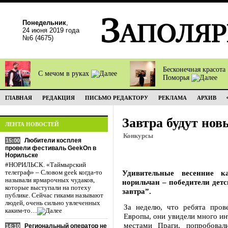
Понедельник
,
24 июня 2019 года
№6 (4675)
Бесконечная красота
С мечом в руках
Поморья
ГЛАВНАЯ
РЕДАКЦИЯ
ПИСЬМО РЕДАКТОРУ
РЕКЛАМА
АРХИВ
Завтра будут нов
ЛЕНТА НОВОСТЕЙ
Конкурсы
Любители косплея
15:00
провели фестиваль GeekOn в
Норильске
#НОРИЛЬСК. «Таймырский
Удивительные весенние 
телеграф» – Словом geek когда-то
называли ярмарочных чудаков,
норильчан – победители дет
которые выступали на потеху
завтра”.
публике. Сейчас гиками называют
людей, очень сильно увлеченных
За неделю, что ребята про
каким-то…
Европы, они увидели много ин
местами Праги, попробовал
Региональный оператор не
14:10