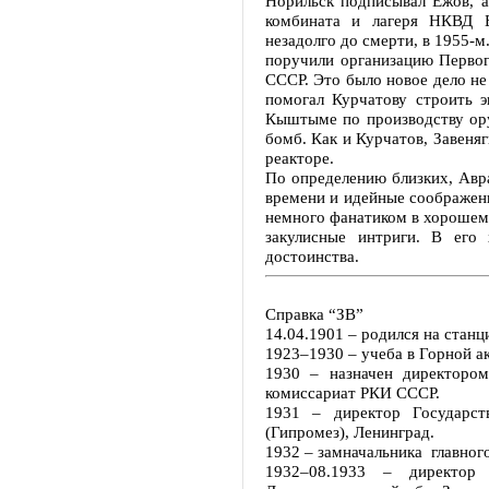
Норильск подписывал Ежов, а
комбината и лагеря НКВД 
незадолго до смерти, в 1955-
поручили организацию Первог
СССР. Это было новое дело не 
помогал Курчатову строить э
Кыштыме по производству ору
бомб. Как и Курчатов, Завен
реакторе.
По определению близких, Авр
времени и идейные соображен
немного фанатиком в хорошем 
закулисные интриги. В его 
достоинства.
Справка “ЗВ”
14.04.1901 – родился на станц
1923–1930 – учеба в Горной а
1930 – назначен директоро
комиссариат РКИ СССР.
1931 – директор Государст
(Гипромез), Ленинград.
1932 – замначальника главно
1932–08.1933 – директор 