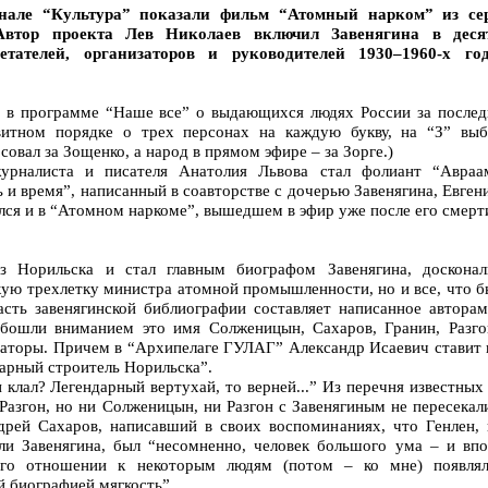
нале “Культура” показали фильм “Атомный нарком” из се
Автор проекта Лев Николаев включил Завенягина в деся
етателей, организаторов и руководителей 1930–1960-х год
 в программе “Наше все” о выдающихся людях России за послед
авитном порядке о трех персонах на каждую букву, на “З” выб
совал за Зощенко, а народ в прямом эфире – за Зорге.)
урналиста и писателя Анатолия Львова стал фолиант “Авраа
 и время”, написанный в соавторстве с дочерью Завенягина, Евген
лся и в “Атомном наркоме”, вышедшем в эфир уже после его смерт
з Норильска и стал главным биографом Завенягина, досконал
кую трехлетку министра атомной промышленности, но и все, что б
сть завенягинской библиографии составляет написанное авторам
обошли вниманием это имя Солженицын, Сахаров, Гранин, Разго
ераторы. Причем в “Архипелаге ГУЛАГ” Александр Исаевич ставит 
арный строитель Норильска”.
и клал? Легендарный вертухай, то верней...” Из перечня известных
Разгон, но ни Солженицын, ни Разгон с Завенягиным не пересекал
рей Сахаров, написавший в своих воспоминаниях, что Генлен, 
али Завенягина, был “несомненно, человек большого ума – и впо
 его отношении к некоторым людям (потом – ко мне) появлял
й биографией мягкость”.