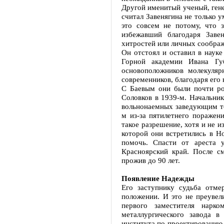
Другой именитый ученый, гене
считал Завенягина не только 
это совсем не потому, что з
избежавший благодаря Заве
хитростей или личных соображ
Он отстоял и оставил в науке
Горной академии Ивана Гу
основоположников молекуля
современников, благодаря его
С Баевым они были почти ров
Соловков в 1939-м. Начальни
вольнонаемных заведующим те
м из-за пятилетнего поражен
такое разрешение, хотя и не 
которой они встретились в Но
помочь. Спасти от ареста 
Красноярский край. После см
прожив до 90 лет.
Появление Надежды
Его заступнику судьба отме
положении. И это не преувел
первого заместителя нарк
металлургического завода в
института по проектированию 