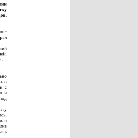
рии
тку
ов,
ние
рал
мий
ией.
и.
ьно
ыло
и с
н и
под
 эту
ись.
или
лне
ась