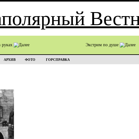
в руках
Экстрим по душе
АРХИВ
ФОТО
ГОРСПРАВКА