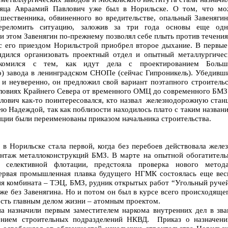
сяца Авраамий Павлович уже был в Норильске. О том, что мо
дшественника, обвиненного во вредительстве, опальный Завенягин
ереломить ситуацию, заложив за три года основы еще одн
и этом Завенягин по-прежнему позволял себе плыть против течения
 с его приездом Норильстрой приобрел второе дыхание. В первые
ядился организовать проектный отдел и опытный металлургичес
комился с тем, как идут дела с проектированием Больш
о) завода в ленинградском СНОПе (сейчас Гипроникель). Убедивш
 и неуверенно, он предложил свой вариант поэтапного строительс
словиях Крайнего Севера от временного ОМЦ до современного БМЗ
лович как-то поинтересовался, кто назвал железнодорожную стан
 Надеждой, так как поблизости находилось плато с таким назван
нции были переименованы приказом начальника строительства.
 в Норильске стала первой, когда без перебоев действовала желе
онтаж металлоконструкций БМЗ. В марте на опытной обогатитель
 селективной флотации, предстояла проверка нового метод
рвая промышленная плавка будущего НГМК состоялась еще вес
ия комбината – ТЭЦ, БМЗ, рудник открытых работ “Угольный ручей
же без Завенягина. Но и потом он был в курсе всего происходяще
ость главным делом жизни – атомным проектом.
на назначили первым заместителем наркома внутренних дел в зва
нением строительных подразделений НКВД. Приказ о назначени