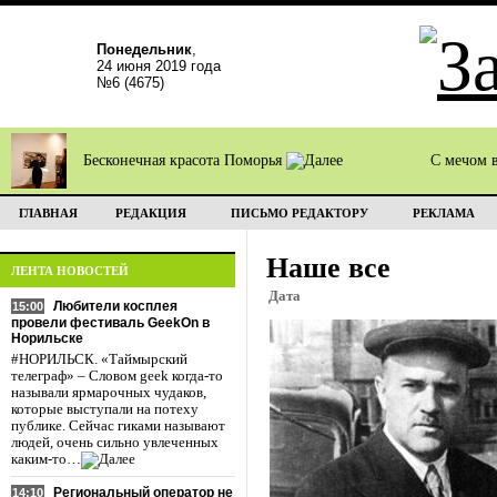
Понедельник
,
24 июня 2019 года
№6 (4675)
Бесконечная красота Поморья
С мечом 
ГЛАВНАЯ
РЕДАКЦИЯ
ПИСЬМО РЕДАКТОРУ
РЕКЛАМА
Наше все
ЛЕНТА НОВОСТЕЙ
Дата
Любители косплея
15:00
провели фестиваль GeekOn в
Норильске
#НОРИЛЬСК. «Таймырский
телеграф» – Словом geek когда-то
называли ярмарочных чудаков,
которые выступали на потеху
публике. Сейчас гиками называют
людей, очень сильно увлеченных
каким-то…
Региональный оператор не
14:10