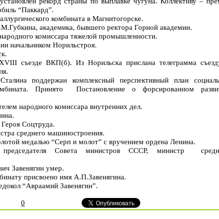
 установлен рекорд страны по выплавке чугуна. Коллективу – пре
обиль “Паккард”.
таллургического комбината в Магнитогорске.
И.М.Губкина, академика, бывшего ректора Горной академии.
 народного комиссара тяжелой промышленности.
ении начальником Норильстроя.
к.
ХVIII съезде ВКП(б). Из Норильска прислана телеграмма съезд
ля.
Сталина поддержан комплексный перспективный план социаль
комбината. Принято Постановление о форсированном разви
ителем народного комиссара внутренних дел.
ина.
 Героя Соцтруда.
истра среднего машиностроения.
олотой медалью “Серп и молот” с вручением ордена Ленина.
 председателя Совета министров СССР, министр средн
ич Завенягин умер.
бинату присвоено имя А.П.Завенягина.
ледокол “Авраамий Завенягин”.
0