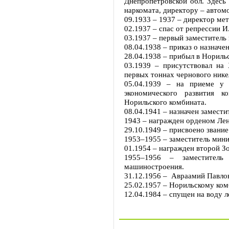
Днепропетровской обл. Здесь
наркомата, директору – автом
09.1933 – 1937 – директор ме
02.1937 – спас от репрессии 
03.1937 – первый заместитель
08.04.1938 – приказ о назнач
28.04.1938 – прибыл в Норильс
03.1939 – присутствовал на 
первых тоннах чернового нике
05.04.1939 – на приеме у 
экономического развития 
Норильского комбината.
08.04.1941 – назначен замест
1943 – награжден орденом Лен
29.10.1949 – присвоено звание
1953–1955 – заместитель мин
01.1954 – награжден второй З
1955–1956 – заместитель
машиностроения.
31.12.1956 – Авраамий Павлов
25.02.1957 – Норильскому ком
12.04.1984 – спущен на воду 