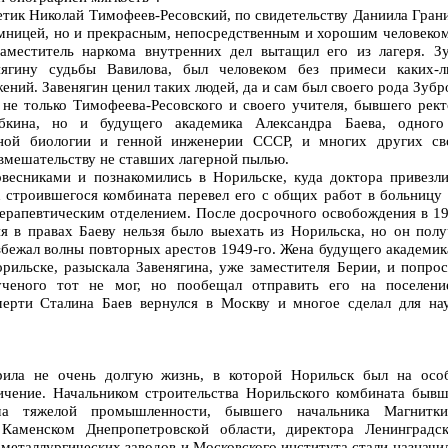
тик Николай Тимофеев-Ресовский, по свидетельству Даниила Гран
умницей, но и прекрасным, непосредственным и хорошим человеко
аместитель наркома внутренних дел вытащил его из лагеря. Зу
нягину судьбы Вавилова, был человеком без примеси каких-л
ений. Завенягин ценил таких людей, да и сам был своего рода Зубр
 не только Тимофеева-Ресовского и своего учителя, бывшего рек
бкина, но и будущего академика Александра Баева, одного
рной биологии и генной инженерии СССР, и многих других св
 вмешательству не ставших лагерной пылью.
есниками и познакомились в Норильске, куда доктора привезли
к строившегося комбината перевел его с общих работ в больницу 
рапевтическим отделением. После досрочного освобождения в 19
ия в правах Баеву нельзя было выехать из Норильска, но он полу
избежал волны повторных арестов 1949-го. Жена будущего академик
рильске, разыскала Завенягина, уже заместителя Берии, и попро
ученого тот не мог, но пообещал отправить его на поселени
ерти Сталина Баев вернулся в Москву и многое сделал для нау
рила не очень долгую жизнь, в которой Норильск был на осо
ичение. Начальником строительства Норильского комбината бывш
ома тяжелой промышленности, бывшего начальника Магнитк
 Каменском Днепропетровской области, директора Ленинградск
металлургических заводов и Московского института стали назначи