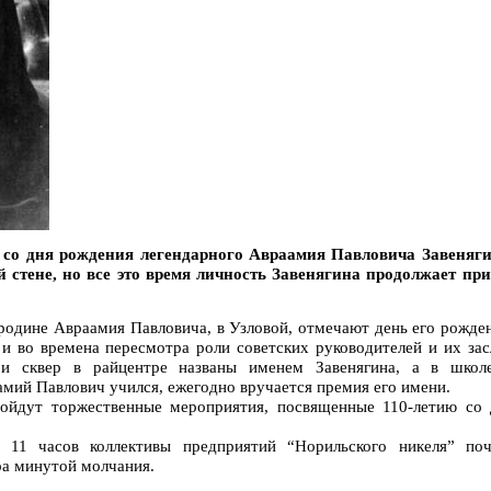
т со дня рождения легендарного Авраамия Павловича Завеняги
 стене, но все это время личность Завенягина продолжает пр
родине Авраамия Павловича, в Узловой, отмечают день его рожде
и во времена пересмотра роли советских руководителей и их зас
и сквер в райцентре названы именем Завенягина, а в школ
амий Павлович учился, ежегодно вручается премия его имени.
ройдут торжественные мероприятия, посвященные 110-летию со 
 11 часов коллективы предприятий “Норильского никеля” поч
ра минутой молчания.