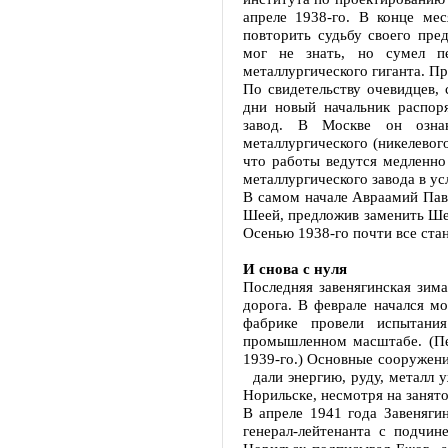
апреле 1938-го. В конце ме
повторить судьбу своего пре
мог не знать, но сумел п
металлургического гиганта. Пр
По свидетельству очевидцев,
дни новый начальник распор
завод. В Москве он озна
металлургического (никелевог
что работы ведутся медленно
металлургического завода в у
В самом начале Авраамий Пав
Шеей, предложив заменить Шею
Осенью 1938-го почти все ста
И снова с нуля
Последняя завенягинская зима
дорога. В феврале начался м
фабрике провели испытания
промышленном масштабе. (Пе
1939-го.) Основные сооружен
дали энергию, руду, металл у
Норильске, несмотря на занят
В апреле 1941 года Завеняги
генерал-лейтенанта с подчи