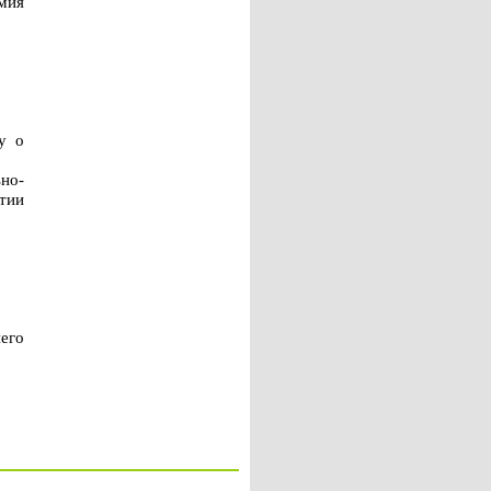
мия
у о
но-
тии
его