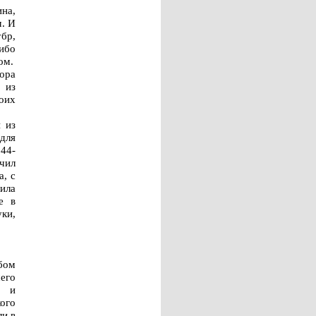
ина,
м. И
бр,
ибо
ом.
тора
 из
оих
 из
для
44-
чил
а, с
сила
е в
ки,
бом
его
и и
ого
ли в