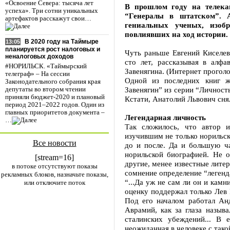
«Освоение Севера: тысяча лет
В прошлом году на телека
успеха». Три сотни уникальных
“Генералы в штатском”. 
артефактов расскажут свои…
гениальных ученых, изобр
повлиявших на ход истории.
В 2020 году на Таймыре
13:05
планируется рост налоговых и
Чуть раньше Евгений Киселев
неналоговых доходов
сто лет, рассказывая в алф
#НОРИЛЬСК. «Таймырский
Завенягина. (Интернет проголо
телеграф» – На сессии
Одной из последних книг ж
Законодательного собрания края
Завенягин” из серии “Личность
депутаты во втором чтении
приняли бюджет-2020 и плановый
Кстати, Анатолий Львович сня
период 2021–2022 годов. Один из
главных приоритетов документа –
Легендарная личность
…
Так сложилось, что автор и
изучившим не только норильс
Все новости
до и после. Да и большую ча
норильской биографией. Не 
[stream=16]
другие, менее известные лит
в потоке отсутствуют показы
сомнение определение “легенд
рекламных блоков, назначьте показы,
“...Да уж не сам ли он и камн
или отключите поток
оценку поддержал только Лев 
Под его началом работал Анд
Аврамий, как за глаза назыв
сталинских убеждений... В
неожиданная в человеке с тако