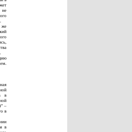
жет
 не
ого
.
 же
кий
ого
ись,
тва
.
цию
ием.
зная
ной
а в
ной
” –
го в
нии
и в