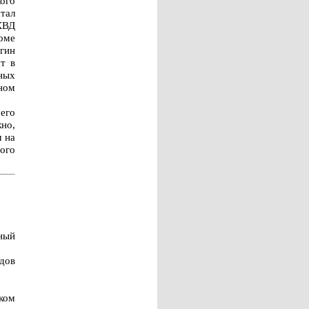
ого
тал
НКВД
оме
ягин
т в
ных
ном
его
но,
м на
ого
ный
дов
ком