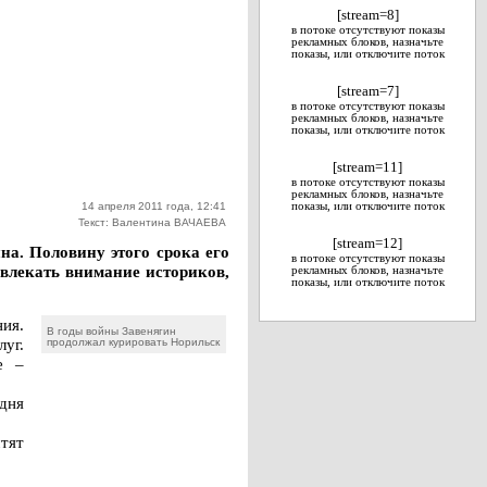
[stream=8]
в потоке отсутствуют показы
рекламных блоков, назначьте
показы, или отключите поток
[stream=7]
в потоке отсутствуют показы
рекламных блоков, назначьте
показы, или отключите поток
[stream=11]
в потоке отсутствуют показы
рекламных блоков, назначьте
14 апреля 2011 года, 12:41
показы, или отключите поток
Текст: Валентина ВАЧАЕВА
[stream=12]
на. Половину этого срока его
в потоке отсутствуют показы
ивлекать внимание историков,
рекламных блоков, назначьте
показы, или отключите поток
ния.
В годы войны Завенягин
луг.
продолжал курировать Норильск
е –
дня
тят