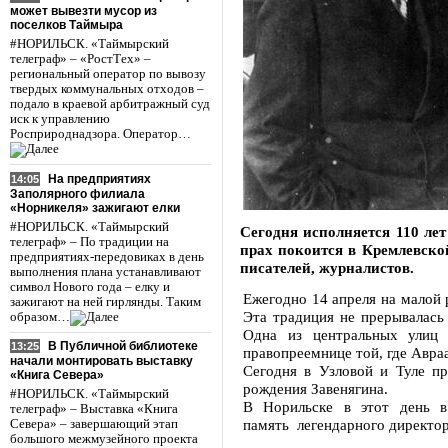
может вывезти мусор из
поселков Таймыра
#НОРИЛЬСК. «Таймырский
телеграф» – «РостТех» –
региональный оператор по вывозу
твердых коммунальных отходов –
подало в краевой арбитражный суд
иск к управлению
Росприроднадзора. Оператор…
На предприятиях
14:05
Заполярного филиала
«Норникеля» зажигают елки
#НОРИЛЬСК. «Таймырский
Сегодня исполняется 110 ле
телеграф» – По традиции на
прах покоится в Кремлевской
предприятиях-передовиках в день
писателей, журналистов.
выполнения плана устанавливают
символ Нового года – елку и
Ежегодно 14 апреля на малой 
зажигают на ней гирлянды. Таким
Эта традиция не прерывалась 
образом…
Одна из центральных улиц 
В Публичной библиотеке
13:25
правопреемнице той, где Авра
начали монтировать выставку
Сегодня в Узловой и Туле п
«Книга Севера»
рождения Завенягина.
#НОРИЛЬСК. «Таймырский
В Норильске в этот день в
телеграф» – Выставка «Книга
память легендарного директо
Севера» – завершающий этап
большого межмузейного проекта