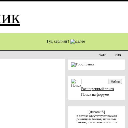
Гуд кёрлинг!
WAP
PDA
Расширенный поиск
Поиск на форуме
[stream=6]
в потоке отсутствуют показы
рекламных блоков, назначьте
показы, или отключите поток