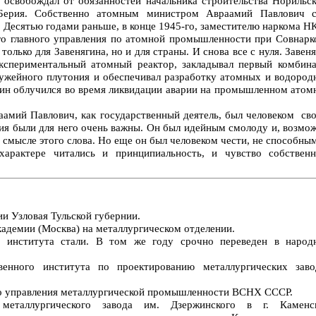
 освобождал от обязанностей начальника строительства Норильск
Берия. Собственно атомным министром Авраамий Павлович с
м. Десятью годами раньше, в конце 1945-го, заместителю наркома 
о главного управления по атомной промышленности при Совнарк
только для Завенягина, но и для страны. И снова все с нуля. Завен
кспериментальный атомный реактор, закладывал первый комбина
жейного плутония и обеспечивал разработку атомных и водород
ягин облучился во время ликвидации аварии на промышленном атом
аамий Павлович, как государственный деятель, был человеком сво
ия были для него очень важны. Он был идейным смолоду и, возмож
смысле этого слова. Но еще он был человеком чести, не способны
характере читались и принципиальность, и чувство собственн
ии Узловая Тульской губернии.
кадемии (Москва) на металлургическом отделении.
м института стали. В том же году срочно переведен в народ
венного института по проектированию металлургических заво
го управления металлургической промышленности ВСНХ СССР.
металлургического завода им. Дзержинского в г. Каменс