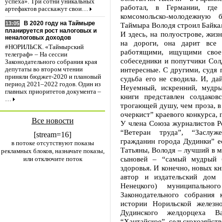
успеха». Три сотни уникальных
работал, в Германии, где 
артефактов расскажут свои…
комсомольско-молодежную
В 2020 году на Таймыре
13:05
Таймыра Володя строил Байка
планируется рост налоговых и
И здесь, на полуострове, жиз
неналоговых доходов
на дороги, она дарит все 
#НОРИЛЬСК. «Таймырский
работящими, ищущими свое
телеграф» – На сессии
собеседники и попутчики Солд
Законодательного собрания края
интересные. С другими, судя 
депутаты во втором чтении
приняли бюджет-2020 и плановый
судьба его не сводила. И, дай
период 2021–2022 годов. Один из
Неуемный, искренний, мудры
главных приоритетов документа –
книги представлен солдаков
…
трогающей душу, чем проза, в
очеркист” краевого конкурса, 
Все новости
У члена Союза журналистов Р
“Ветеран труда”, “Заслу
[stream=16]
гражданин города Дудинки” е
в потоке отсутствуют показы
Татьяны, Володя – лучший в м
рекламных блоков, назначьте показы,
сыновей – “самый мудрый б
или отключите поток
здоровья. И конечно, новых кн
автор и издательский дом 
Ненецкого) муниципально
Законодательного собрания
истории Норильской железн
Дудинского желдорцеха В
“Хантайское”, сельскохозяйст