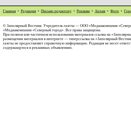
Главная
•
Редакция
•
Письмо редактору
•
Реклама
•
Архив
•
Фото
•
Гор
©
Заполярный Вестник
. Учредитель газеты — ООО «Медиакомпания «Северн
«Медиакомпания «Северный город». Все права защищены.
При полном или частичном использовании материалов ссылка на «Заполярны
размещении материалов в интернете — гиперссылка на «Заполярный Вестник
газеты не предоставляет справочную информацию. Редакция не несет ответ
содержащуюся в рекламных объявлениях.