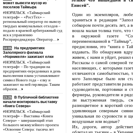
может вывезти мусор из
Енисей”.
поселков Таймыра
#НОРИЛЬСК. «Таймырский
Один из экземпляров, любе
телеграф» – «РостТех» –
храниться в редакции “Запол
региональный оператор по вывозу
собкором почти десять лет, а 
твердых коммунальных отходов –
вошла малая толика того, что
подало в краевой арбитражный суд
иск к управлению
в окружной газете “Сов
Росприроднадзора. Оператор…
переименованной в “Таймыр”, а
предисловии, это “книга о Та
На предприятиях
14:05
издавать. Но обнаружив вдру
Заполярного филиала
«Норникеля» зажигают елки
живем, с нами и уйдет, решил 
Рассказы о самой северной те
#НОРИЛЬСК. «Таймырский
телеграф» – По традиции на
населяющих, с которыми газет
предприятиях-передовиках в день
отличаются самобытностью, 
выполнения плана устанавливают
кого Заполярье было или с
символ Нового года – елку и
работают представители разны
зажигают на ней гирлянды. Таким
судоводители, портовики и с
образом…
фермеры, руководители и рядо
В Публичной библиотеке
13:25
ли выстуженная твердь, с
начали монтировать выставку
разноцветное в короткий сез
«Книга Севера»
удивляющая северным сияни
#НОРИЛЬСК. «Таймырский
уникальная по суровости и ще
телеграф» – Выставка «Книга
Севера» – завершающий этап
воздушные или водные?
большого межмузейного проекта
Их, дороги, автор действит
«Освоение Севера: тысяча лет
облетал их тысячи – в Украине