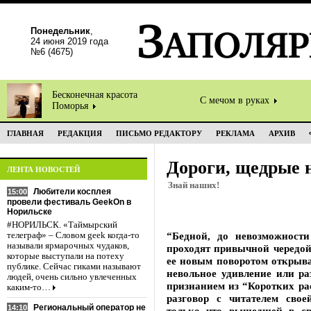
Понедельник
,
24 июня 2019 года
№6 (4675)
Бесконечная красота
С мечом в руках
Поморья
ГЛАВНАЯ
РЕДАКЦИЯ
ПИСЬМО РЕДАКТОРУ
РЕКЛАМА
АРХИВ
Дороги, щедрые 
ЛЕНТА НОВОСТЕЙ
Знай наших!
Любители косплея
15:00
провели фестиваль GeekOn в
Норильске
#НОРИЛЬСК. «Таймырский
“Бедной, до невозможности
телеграф» – Словом geek когда-то
называли ярмарочных чудаков,
проходят привычной чередой
которые выступали на потеху
ее новым поворотом открыва
публике. Сейчас гиками называют
невольное удивление или ра
людей, очень сильно увлеченных
признанием из “Коротких р
каким-то…
разговор с читателем сво
Региональный оператор не
14:10
только что вышедшей в с