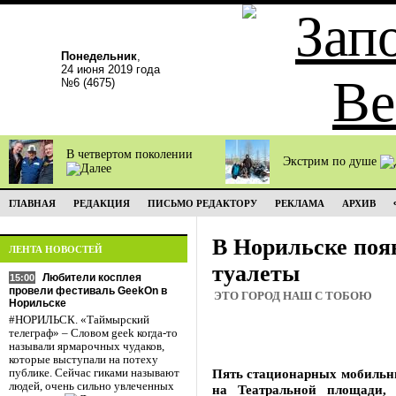
Понедельник
,
24 июня 2019 года
№6 (4675)
В четвертом поколении
Экстрим по душе
ГЛАВНАЯ
РЕДАКЦИЯ
ПИСЬМО РЕДАКТОРУ
РЕКЛАМА
АРХИВ
В Норильске поя
ЛЕНТА НОВОСТЕЙ
туалеты
Любители косплея
15:00
провели фестиваль GeekOn в
ЭТО ГОРОД НАШ С ТОБОЮ
Норильске
#НОРИЛЬСК. «Таймырский
телеграф» – Словом geek когда-то
называли ярмарочных чудаков,
которые выступали на потеху
Пять стационарных мобильны
публике. Сейчас гиками называют
людей, очень сильно увлеченных
на Театральной площади, 