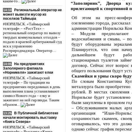
каким-то…
“Заполярник”, Дворца ку
прилегающей к спортивной п
Региональный оператор не
14:10
может вывезти мусор из
Об этом на пресс-конфере
поселков Таймыра
озеленению города, рассказал
#НОРИЛЬСК. «Таймырский
администрации Норильска Кон
телеграф» – «РостТех» –
региональный оператор по вывозу
– Модули предполагают п
твердых коммунальных отходов –
водоснабжения и смыва, – по
подало в краевой арбитражный суд
будут оборудованы зеркала
иск к управлению
Планируется, что они нач
Росприроднадзора. Оператор…
дальнейшем будут работ
стационарных туалетов займет
На предприятиях
14:05
договор. Сейчас этот вопрос 
Заполярного филиала
общего пользования будут уст
«Норникеля» зажигают елки
Скамейки и урны скоро буду
#НОРИЛЬСК. «Таймырский
По словам Константина Куп
телеграф» – По традиции на
металлурга было приобретено 
предприятиях-передовиках в день
выполнения плана устанавливают
рублей. В местах скопления
символ Нового года – елку и
Норильске будет установлено
зажигают на ней гирлянды. Таким
были закуплены в прошлом год
образом…
– Обслуживанием малых арх
организация “Илан-Норил
В Публичной библиотеке
13:25
начали монтировать выставку
сохранностью скамеек, свое
«Книга Севера»
оговаривалось, что это долж
#НОРИЛЬСК. «Таймырский
однако сейчас график пересма
телеграф» – Выставка «Книга