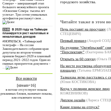
городского хозяйства.
Севера» – завершающий этап
большого межмузейного проекта
«Освоение Севера: тысяча лет
успеха». Три сотни уникальных
артефактов расскажут свои…
Читайте также в этом но
Печь поставят на просушку
(Л
В 2020 году на Таймыре
13:05
СТЕЦЕВИЧ)
планируется рост налоговых и
неналоговых доходов
Первый пришел
(Андрей СОЛ
#НОРИЛЬСК. «Таймырский
телеграф» – На сессии
На руднике “Октябрьский” сн
Законодательного собрания края
“Перспективу”
(Екатерина БА
депутаты во втором чтении
приняли бюджет-2020 и плановый
Открыть за 60 секунд
(Ольга 
период 2021–2022 годов. Один из
главных приоритетов документа –
На месте ростверка оборудую
…
площадку
(Татьяна ЕРМОЛАЕ
Талнахцы легко расстались с с
Все новости
(Юлия КОСТИКОВА)
[stream=16]
Когда у полиции женское лицо
в потоке отсутствуют показы
КОЖЕВНИКОВ)
рекламных блоков, назначьте показы,
или отключите поток
Диплом онлайн
(Лариса СТЕЦ
Какие планы на отпуск?