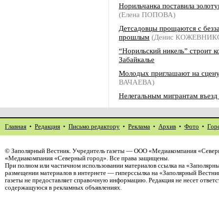
Норильчанка поставила золоту
(Елена ПОПОВА)
Детсадовцы прощаются с безз
прошлым
(Денис КОЖЕВНИК
“Норильский никель” строит к
Забайкалье
Молодых приглашают на сцен
ВАЧАЕВА)
Нелегальным мигрантам въезд
Главная
•
Редакция
•
Письмо редактору
•
Реклама
•
Архив
•
Фото
•
Гор
©
Заполярный Вестник
. Учредитель газеты — ООО «Медиакомпания «Северн
«Медиакомпания «Северный город». Все права защищены.
При полном или частичном использовании материалов ссылка на «Заполярны
размещении материалов в интернете — гиперссылка на «Заполярный Вестник
газеты не предоставляет справочную информацию. Редакция не несет ответ
содержащуюся в рекламных объявлениях.