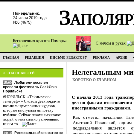
Понедельник
,
24 июня 2019 года
№6 (4675)
Бесконечная красота Поморья
С мечом в руках
ГЛАВНАЯ
РЕДАКЦИЯ
ПИСЬМО РЕДАКТОРУ
РЕКЛАМА
АРХИВ
Нелегальным миг
ЛЕНТА НОВОСТЕЙ
КОРОТКО О ГЛАВНОМ
Любители косплея
15:00
провели фестиваль GeekOn в
Норильске
С начала 2013 года транспо
#НОРИЛЬСК. «Таймырский
телеграф» – Словом geek когда-то
дел по фактам изготовления
называли ярмарочных чудаков,
иностранными гражданами.
которые выступали на потеху
публике. Сейчас гиками называют
Как отметил начальник Тай
людей, очень сильно увлеченных
Анатолий Язвинский, одним
каким-то…
подразделения является 
Региональный оператор не
проникновения на территорию 
14:10