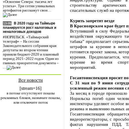
«Освоение Севера: тысяча лет
строительству арктически
успеха». Три сотни уникальных
спасательных служб на протя
артефактов расскажут свои…
Курить запретят везде
В 2020 году на Таймыре
13:05
В Красноярском крае будет 
планируется рост налоговых и
Вступивший в силу Федеральн
неналоговых доходов
воздействия окружающего та
#НОРИЛЬСК. «Таймырский
табака” предполагает серьезн
телеграф» – На сессии
Законодательного собрания края
штрафов за курение в непо
депутаты во втором чтении
готовится проект закона, кот
приняли бюджет-2020 и плановый
курения. Предполагается, ч
период 2021–2022 годов. Один из
курение во время спорти
главных приоритетов документа –
мероприятий.
…
Госавтоинспекция просит п
Все новости
С 31 мая по 9 июня сотру
усиленный режим несения с
[stream=16]
За месяц в городе произошло 
в потоке отсутствуют показы
рекламных блоков, назначьте показы,
Норильска погиб один челов
или отключите поток
инспекторы уделяют особое в
режима и выявлению пьяных а
Госавтоинспекция обращает
видеорегистраторы, с просьбо
фактах нарушения ПДД. Т