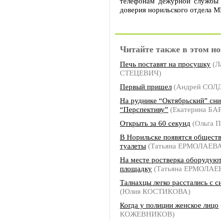
телефонам дежурной службы 
доверия норильского отдела М
Читайте также в этом но
Печь поставят на просушку
(Л
СТЕЦЕВИЧ)
Первый пришел
(Андрей СОЛ
На руднике “Октябрьский” сн
“Перспективу”
(Екатерина БА
Открыть за 60 секунд
(Ольга 
В Норильске появятся общест
туалеты
(Татьяна ЕРМОЛАЕВА
На месте ростверка оборудую
площадку
(Татьяна ЕРМОЛАЕ
Талнахцы легко расстались с с
(Юлия КОСТИКОВА)
Когда у полиции женское лицо
КОЖЕВНИКОВ)