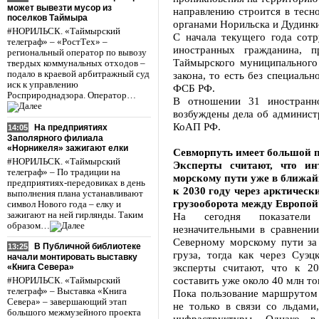
может вывезти мусор из
направлению строится в тесн
поселков Таймыра
органами Норильска и Дудинки
#НОРИЛЬСК. «Таймырский
С начала текущего года сот
телеграф» – «РостТех» –
иностранных гражданина, 
региональный оператор по вывозу
Таймырского муниципального
твердых коммунальных отходов –
подало в краевой арбитражный суд
закона, то есть без специаль
иск к управлению
ФСБ РФ.
Росприроднадзора. Оператор…
В отношении 31 иностранно
возбуждены дела об администр
КоАП РФ.
На предприятиях
14:05
Заполярного филиала
«Норникеля» зажигают елки
Севморпуть имеет большой 
#НОРИЛЬСК. «Таймырский
Эксперты считают, что ин
телеграф» – По традиции на
морскому пути уже в ближайш
предприятиях-передовиках в день
к 2030 году через арктическ
выполнения плана устанавливают
грузооборота между Европой
символ Нового года – елку и
зажигают на ней гирлянды. Таким
На сегодня показатели 
образом…
незначительными в сравнени
Северному морскому пути за
В Публичной библиотеке
13:25
груза, тогда как через Суэ
начали монтировать выставку
эксперты считают, что к 2
«Книга Севера»
составить уже около 40 млн то
#НОРИЛЬСК. «Таймырский
телеграф» – Выставка «Книга
Пока пользование маршрутом
Севера» – завершающий этап
не только в связи со льдами
большого межмузейного проекта
инфраструктуры. Однако 