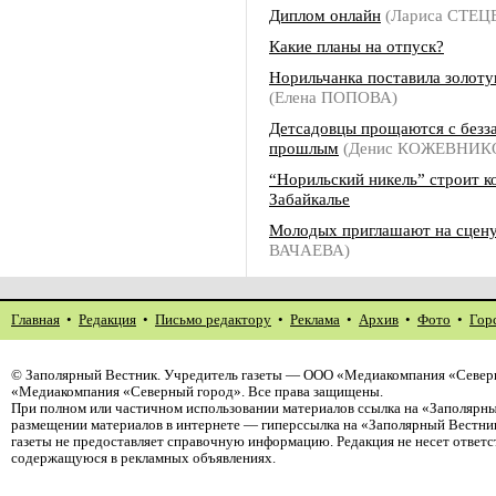
Диплом онлайн
(Лариса СТЕЦ
Какие планы на отпуск?
Норильчанка поставила золоту
(Елена ПОПОВА)
Детсадовцы прощаются с безз
прошлым
(Денис КОЖЕВНИК
“Норильский никель” строит к
Забайкалье
Молодых приглашают на сцен
ВАЧАЕВА)
Главная
•
Редакция
•
Письмо редактору
•
Реклама
•
Архив
•
Фото
•
Гор
©
Заполярный Вестник
. Учредитель газеты — ООО «Медиакомпания «Северн
«Медиакомпания «Северный город». Все права защищены.
При полном или частичном использовании материалов ссылка на «Заполярны
размещении материалов в интернете — гиперссылка на «Заполярный Вестник
газеты не предоставляет справочную информацию. Редакция не несет ответ
содержащуюся в рекламных объявлениях.