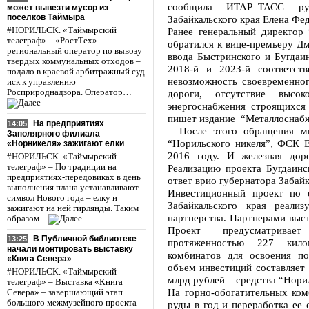
сообщила ИТАР–ТАСС руко
может вывезти мусор из
поселков Таймыра
Забайкальского края Елена Фе
#НОРИЛЬСК. «Таймырский
Ранее генеральный директор
телеграф» – «РостТех» –
обратился к вице-премьеру Д
региональный оператор по вывозу
ввода Быстринского и Бугдаи
твердых коммунальных отходов –
2018-й и 2023-й соответст
подало в краевой арбитражный суд
невозможность своевременног
иск к управлению
Росприроднадзора. Оператор…
дороги, отсутствие высок
энергоснабжения строящихся
пишет издание “Металлоснабж
На предприятиях
14:05
– После этого обращения м
Заполярного филиала
“Норильского никеля”, ФСК 
«Норникеля» зажигают елки
2016 году. И железная дор
#НОРИЛЬСК. «Таймырский
телеграф» – По традиции на
Реализацию проекта Бугдаинс
предприятиях-передовиках в день
ответ врио губернатора Забай
выполнения плана устанавливают
Инвестиционный проект по 
символ Нового года – елку и
Забайкальского края реализ
зажигают на ней гирлянды. Таким
партнерства. Партнерами выс
образом…
Проект предусматривае
В Публичной библиотеке
13:25
протяженностью 227 кило
начали монтировать выставку
комбинатов для освоения п
«Книга Севера»
объем инвестиций составляет 
#НОРИЛЬСК. «Таймырский
млрд рублей – средства “Норил
телеграф» – Выставка «Книга
На горно-обогатительных ком
Севера» – завершающий этап
большого межмузейного проекта
руды в год и переработка ее