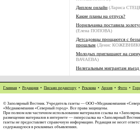
Диплом онлайн
(Лариса СТЕЦ
Какие планы на отпуск?
Норильчанка поставила золоту
(Елена ПОПОВА)
Детсадовцы прощаются с безз
прошлым
(Денис КОЖЕВНИК
Молодых приглашают на сцен
ВАЧАЕВА)
Нелегальным мигрантам въезд
Главная
•
Редакция
•
Письмо редактору
•
Реклама
•
Архив
•
Фото
•
Гор
©
Заполярный Вестник
. Учредитель газеты — ООО «Медиакомпания «Северн
«Медиакомпания «Северный город». Все права защищены.
При полном или частичном использовании материалов ссылка на «Заполярны
размещении материалов в интернете — гиперссылка на «Заполярный Вестник
газеты не предоставляет справочную информацию. Редакция не несет ответ
содержащуюся в рекламных объявлениях.