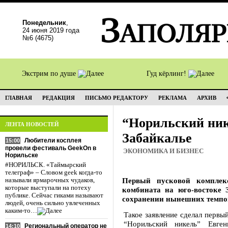
Понедельник
,
24 июня 2019 года
№6 (4675)
Экстрим по душе
Гуд кёрлинг!
ГЛАВНАЯ
РЕДАКЦИЯ
ПИСЬМО РЕДАКТОРУ
РЕКЛАМА
АРХИВ
“Норильский ник
ЛЕНТА НОВОСТЕЙ
Забайкалье
Любители косплея
15:00
провели фестиваль GeekOn в
ЭКОНОМИКА И БИЗНЕС
Норильске
#НОРИЛЬСК. «Таймырский
телеграф» – Словом geek когда-то
Первый пусковой комплекс
называли ярмарочных чудаков,
которые выступали на потеху
комбината на юго-востоке 
публике. Сейчас гиками называют
сохранении нынешних темпов
людей, очень сильно увлеченных
каким-то…
Такое заявление сделал первы
“Норильский никель” Евге
Региональный оператор не
14:10