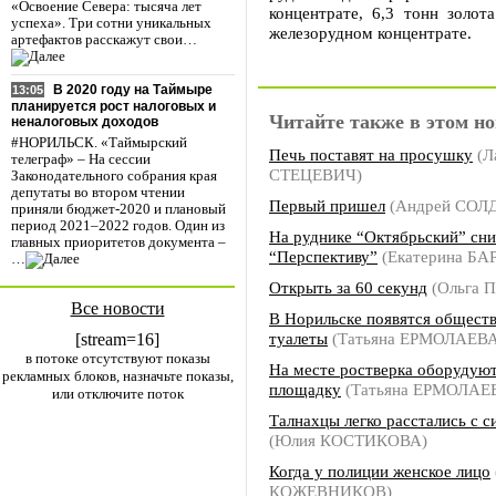
«Освоение Севера: тысяча лет
концентрате, 6,3 тонн золот
успеха». Три сотни уникальных
железорудном концентрате.
артефактов расскажут свои…
В 2020 году на Таймыре
13:05
планируется рост налоговых и
Читайте также в этом но
неналоговых доходов
#НОРИЛЬСК. «Таймырский
Печь поставят на просушку
(Л
телеграф» – На сессии
СТЕЦЕВИЧ)
Законодательного собрания края
депутаты во втором чтении
Первый пришел
(Андрей СОЛ
приняли бюджет-2020 и плановый
период 2021–2022 годов. Один из
На руднике “Октябрьский” сн
главных приоритетов документа –
“Перспективу”
(Екатерина БА
…
Открыть за 60 секунд
(Ольга 
Все новости
В Норильске появятся общест
туалеты
(Татьяна ЕРМОЛАЕВА
[stream=16]
в потоке отсутствуют показы
На месте ростверка оборудую
рекламных блоков, назначьте показы,
площадку
(Татьяна ЕРМОЛАЕ
или отключите поток
Талнахцы легко расстались с с
(Юлия КОСТИКОВА)
Когда у полиции женское лицо
КОЖЕВНИКОВ)