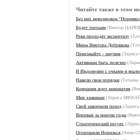
Читайте также в этом но
Без них невозможен “Норнике
Будет третьим
(Виктор ЦАРЕВ
Реки проходят экспертизу
(Тат
Миры Виктора Добрякова
(Тат
Приезжайте – научим
(Лариса
Активным быть полезно
(Лар
В Индонезию с очками и мыл
Навели свои порядки
(Татьян
Компания ждет инициатив
(Ви
Мир хижинам
(Лариса МИХА
Свой закончили поход
(Ларис
Впервые за многие годы
(Викт
Стратегический ресурс
(Ларис
Огорошили Норильск
(Анна 