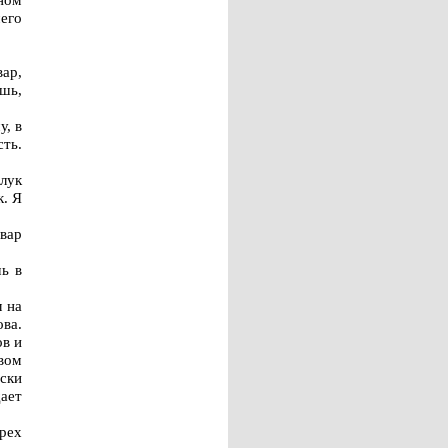
его
ар,
ишь,
у, в
сть.
лук
к. Я
вар
ь в
 на
ва.
ов и
вом
ски
ает
рех