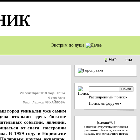
Экстрим по душе
WAP
PDA
20 сентября 2018 года, 16:14
Расширенный поиск
Фото: Ахив
Текст: Лариса МИХАЙЛОВА
Поиск на форуме
аш город уникален уже самим
ева открыли здесь богатое
чительных событий, явлений,
[stream=6]
щаться от снега, построили
в потоке отсутствуют показы
рекламных блоков, назначьте
ла. В 1959 году в Норильске
показы, или отключите поток
 Полярным кругом аквапарк.