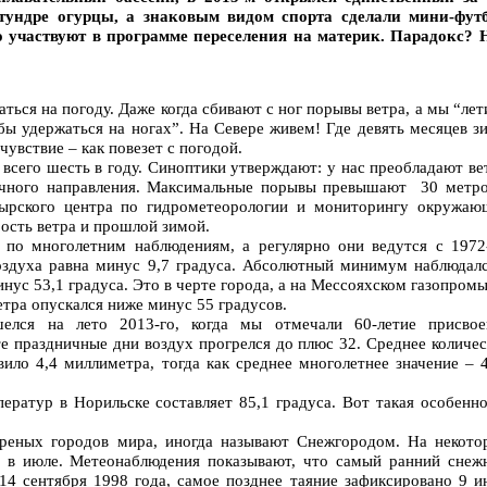
ундре огурцы, а знаковым видом спорта сделали мини-футб
 участвуют в программе переселения на материк. Парадокс? 
ться на погоду. Даже когда сбивают с ног порывы ветра, а мы “ле
бы удержаться на ногах”. На Севере живем! Где девять месяцев з
чувствие – как повезет с погодой.
всего шесть в году. Синоптики утверждают: у нас преобладают в
точного направления. Максимальные порывы превышают 30 метро
ырского центра по гидрометеорологии и мониторингу окружаю
ость ветра и прошлой зимой.
 по многолетним наблюдениям, а регулярно они ведутся с 1972-
оздуха равна минус 9,7 градуса. Абсолютный минимум наблюдалс
инус 53,1 градуса. Это в черте города, а на Мессояхском газопром
етра опускался ниже минус 55 градусов.
лся на лето 2013-го, когда мы отмечали 60-летие присвое
те праздничные дни воздух прогрелся до плюс 32. Среднее количе
вило 4,4 миллиметра, тогда как среднее многолетнее значение – 
ератур в Норильске составляет 85,1 градуса. Вот такая особенно
треных городов мира, иногда называют Снежгородом. На некото
и в июле. Метеонаблюдения показывают, что самый ранний снеж
 14 сентября 1998 года, самое позднее таяние зафиксировано 9 и