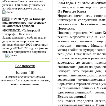
«Освоение Севера: тысяча лет
2004 года. При этом максимал
успеха». Три сотни уникальных
Кстати, в том же году прогрем
артефактов расскажут свои…
От Рима до Кима
Норильск почти весь стоит н
В 2020 году на Таймыре
инженерные сооружения. Как 
13:05
планируется рост налоговых и
лиственницы. Но свайные фун
неналоговых доходов
Норильске.
#НОРИЛЬСК. «Таймырский
Инженер-строитель Михаил Ки
телеграф» – На сессии
вечной мерзлоты еще в 30-е 
Законодательного собрания края
закончились скальные площад
депутаты во втором чтении
приняли бюджет-2020 и плановый
пустоши – инженер Михаил К
период 2021–2022 годов. Один из
метод свайного фундирования 
главных приоритетов документа –
весь дом. Сваи Кима позволи
…
стоимость – вдвое и разверну
заселялось до десяти новен
Все новости
“кимовских” домах по сравнен
Говорят, что первый дом, 
[stream=16]
крупнопанельного домостроен
в потоке отсутствуют показы
возведении крупнопанельны
рекламных блоков, назначьте показы,
нормативы строительства с уч
или отключите поток
За гениальные решения Михаи
удостоены Ленинской премии.
Будьте моржовы!
Как гласит городская леген
инженера-металлурга – Иван 