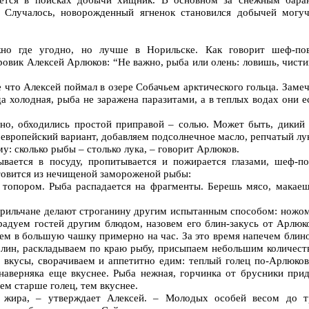
. Случалось, новорожденный ягненок становился добычей могуч
но где угодно, но лучше в Норильске. Как говорит шеф-пов
овик Алексей Арлюков: “Не важно, рыба или олень: ловишь, чист
 что Алексей поймал в озере Собачьем арктического гольца. Замеч
а холодная, рыба не заражена паразитами, а в теплых водах они е
но, обходились простой приправой – солью. Может быть, дикий 
 европейский вариант, добавляем подсолнечное масло, репчатый лу
у: сколько рыбы – столько лука, – говорит Арлюков.
ывается в посуду, пропитывается и пожирается глазами, шеф-по
отовится из нечищеной замороженой рыбы:
топором. Рыба распадается на фрагменты. Берешь мясо, макаеш
норильчане делают строганину другим испытанным способом: ножом
радуем гостей другим блюдом, назовем его блин-закусь от Арлюко
ем в большую чашку примерно на час. За это время напечем блин
блин, раскладываем по краю рыбу, присыпаем небольшим количест
е вкусы, сворачиваем и аппетитно едим: теплый голец по-Арлюков
наверняка еще вкуснее. Рыба нежная, горчинка от брусники прид
чем старше голец, тем вкуснее.
 жира, – утверждает Алексей. – Молодых особей весом до т