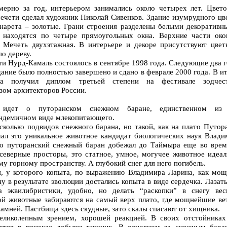
ерно за год, интерьером занимались около четырех лет. Цвето
ечети сделал художник Николай Сивенков. Здание изумрудного цве
инарета – золотые. Грани строения разделены белыми декоративн
 находятся по четыре прямоугольных окна. Верхние части око
 Мечеть двухэтажная. В интерьере и декоре присутствуют цвет
по дереву.
и Нурд-Камаль состоялось в сентябре 1998 года. Следующие два 
дание было полностью завершено и сдано в феврале 2000 года. В и
а получил диплом третьей степени на фестивале зодчест
зом архитекторов России.
 идет о путоранском снежном баране, единственном из
ндемичном виде млекопитающего.
сколько подвидов снежного барана, но такой, как на плато Путор
учал это уникальное животное кандидат биологических наук Влад
то путоранский снежный баран добежал до Таймыра еще во врем
северные просторы, это статное, умное, могучее животное идеал
у горному пространству. А глубокий снег для него погибель.
я, у которого копыта, по выражению Владимира Ларина, как мощ
у в результате эволюции достались копыта в виде сердечка. Лазат
а эквилибристики, удобно, но делать “раскопки” в снегу вес
ой животные забираются на самый верх плато, где мощнейшие ве
камней. Пастбища здесь скудные, зато скалы спасают от хищника.
еликолепным зрением, хорошей реакцией. В своих отстойниках
чется в поисках добычи хищник. В основном за снежным бара