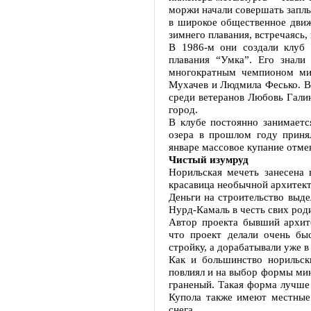
моржи начали совершать заплы
в широкое общественное движ
зимнего плавания, встречаясь,
В 1986-м они создали клуб 
плавания “Умка”. Его знали
многократным чемпионом ми
Мухачев и Людмила Фесько. В 
среди ветеранов Любовь Гали
город.
В клубе постоянно занимаетс
озера в прошлом году приня
январе массовое купание отме
Чистый изумруд
Норильская мечеть занесена 
красавица необычной архитект
Деньги на строительство выд
Нурд-Камаль в честь свих род
Автор проекта бывший архит
что проект делали очень бы
стройку, а дорабатывали уже 
Как и большинство норильски
повлиял и на выбор формы мин
граненый. Такая форма лучше 
Купола также имеют местные 
снега.