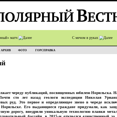
рный» матч
С мечом в руках
АРХИВ
ФОТО
ГОРСПРАВКА
ый
лжает череду публикаций, посвященных юбилею Норильска. Н
Почти сто лет назад геологи экспедиции Николая Урванц
евых руд. Это первое и определяющее звено в череде исклю
 Норильске. Его выдающиеся граждане придумали, как защи
зную дорогу, внедрили уникальную технологию плавки метал
плавательный бассейн, в 2015-м открылся единственный за