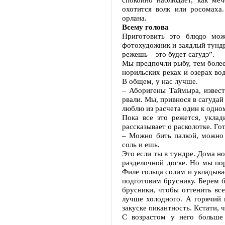
охотится волк или росомаха
орлана.
Всему голова
Приготовить это блюдо мож
фотохудожник и заядлый тундр
режешь – это будет сагудэ”.
Мы предпочли рыбу, тем более
норильских реках и озерах вод
В общем, у нас лучше.
– Аборигены Таймыра, извест
рвали. Мы, привнося в сагудай
люблю из расчета один к одном
Пока все это режется, уклад
рассказывает о расколотке. Г
– Можно бить палкой, можно 
соль и ешь.
Это если ты в тундре. Дома 
разделочной доске. Но мы по
Филе гольца солим и укладыва
подготовим бруснику. Берем 
брусники, чтобы оттенить вс
лучше холодного. А горячий 
закуске пикантность. Кстати, 
С возрастом у него больше