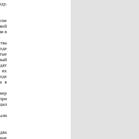
оду.
гие
кой
и в
тва
оде
тые
ный
одят
 их
роде
а в
нер
при
дил
ыли
два
вые