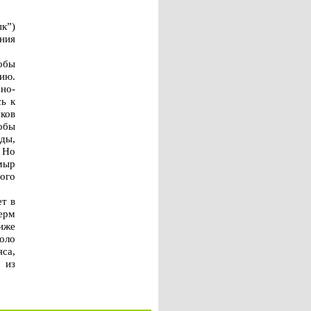
к”)
ния
обы
ию.
но-
сь к
ков
обы
ды,
 Но
мыр
ого
ет в
ферм
лиже
коло
яса,
 из