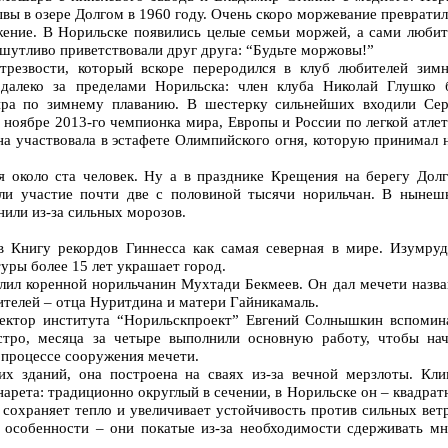
вы в озере Долгом в 1960 году. Очень скоро моржевание преврати
ение. В Норильске появились целые семьи моржей, а сами любит
 шутливо приветствовали друг друга: “Будьте моржовы!”
трезвости, который вскоре переродился в клуб любителей зимн
 далеко за пределами Норильска: член клуба Николай Глушко 
ра по зимнему плаванию. В шестерку сильнейших входили Сер
ноябре 2013-го чемпионка мира, Европы и России по легкой атле
на участвовала в эстафете Олимпийского огня, которую принимал 
я около ста человек. Ну а в празднике Крещения на берегу Долг
ли участие почти две с половиной тысячи норильчан. В нынеш
нили из-за сильных морозов.
в Книгу рекордов Гиннесса как самая северная в мире. Изумруд
уры более 15 лет украшает город.
елил коренной норильчанин Мухтади Бекмеев. Он дал мечети назва
ителей – отца Нуритдина и матери Гайникамаль.
ектор института “Норильскпроект” Евгений Солнышкин вспомина
стро, месяца за четыре выполнили основную работу, чтобы нач
в процессе сооружения мечети.
х зданий, она построена на сваях из-за вечной мерзлоты. Кли
арета: традиционно округлый в сечении, в Норильске он – квадра
сохраняет тепло и увеличивает устойчивость против сильных вет
особенности – они покатые из-за необходимости сдерживать мн