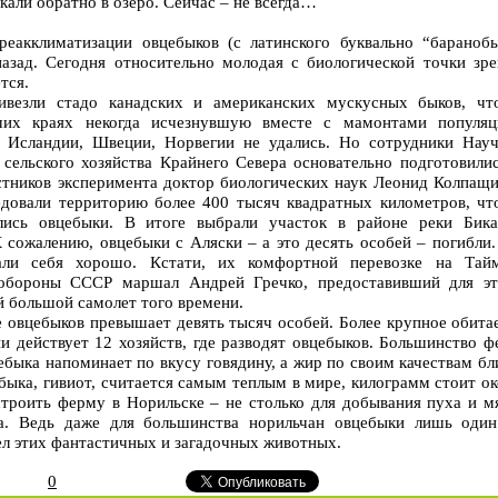
али обратно в озеро. Сейчас – не всегда…
еакклиматизации овцебыков (с латинского буквально “баранобы
назад. Сегодня относительно молодая с биологической точки зре
тся.
везли стадо канадских и американских мускусных быков, чт
ших краях некогда исчезнувшую вместе с мамонтами популяц
 Исландии, Швеции, Норвегии не удались. Но сотрудники Науч
 сельского хозяйства Крайнего Севера основательно подготовили
стников эксперимента доктор биологических наук Леонид Колпащи
едовали территорию более 400 тысяч квадратных километров, чт
лись овцебыки. В итоге выбрали участок в районе реки Бика
 сожалению, овцебыки с Аляски – а это десять особей – погибли.
вали себя хорошо. Кстати, их комфортной перевозке на Тай
 обороны СССР маршал Андрей Гречко, предоставивший для эт
 большой самолет того времени.
 овцебыков превышает девять тысяч особей. Более крупное обита
и действует 12 хозяйств, где разводят овцебыков. Большинство 
ебыка напоминает по вкусу говядину, а жир по своим качествам б
быка, гивиот, считается самым теплым в мире, килограмм стоит о
строить ферму в Норильске – не столько для добывания пуха и м
ма. Ведь даже для большинства норильчан овцебыки лишь один
л этих фантастичных и загадочных животных.
0