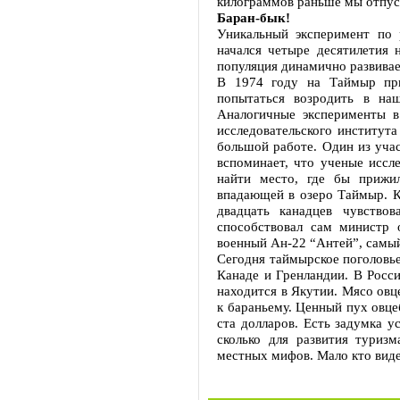
килограммов раньше мы отпуск
Баран-бык!
Уникальный эксперимент по р
начался четыре десятилетия 
популяция динамично развивае
В 1974 году на Таймыр при
попытаться возродить в на
Аналогичные эксперименты в
исследовательского института
большой работе. Один из уча
вспоминает, что ученые иссл
найти место, где бы прижи
впадающей в озеро Таймыр. К
двадцать канадцев чувство
способствовал сам министр
военный Ан-22 “Антей”, самый
Сегодня таймырское поголовье
Канаде и Гренландии. В Росси
находится в Якутии. Мясо овц
к бараньему. Ценный пух овце
ста долларов. Есть задумка у
сколько для развития туриз
местных мифов. Мало кто виде