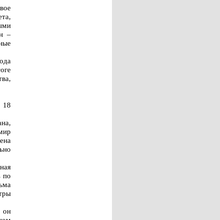
вое
та,
ыми
н –
ные
года
тоге
ва,
 18
ана,
имир
ена
ьно
ная
ь по
ьма
тры
 он
ном