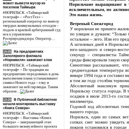
может вывезти мусор из
Норильчане выращивают в т
поселков Таймыра
исключительным, но активно
#НОРИЛЬСК. «Таймырский
Это наша жизнь.
телеграф» – «РостТех» –
региональный оператор по вывозу
Ветреный Снежгород
твердых коммунальных отходов –
У норильчан не принято жалова
подало в краевой арбитражный суд
по улицам и думаем: “Только 
иск к управлению
Росприроднадзора. Оператор…
остальное – лето. Или его пред
А штилевых дней в Норильске 
юго-западного и северо-вос
На предприятиях
14:05
секунду – специалисты Тайм
Заполярного филиала
среды фиксировали такую скор
«Норникеля» зажигают елки
Синоптики рассказывают, что
#НОРИЛЬСК. «Таймырский
телеграф» – По традиции на
среднегодовая температура в
предприятиях-передовиках в день
январе 1994 года и составил м
выполнения плана устанавливают
в том же году столбик термом
символ Нового года – елку и
Абсолютный максимум прише
зажигают на ней гирлянды. Таким
Норильску статуса города. В 
образом…
осадков в июле 2013-го соста
В Публичной библиотеке
13:25
миллиметра.
начали монтировать выставку
Годовой ход абсолютных темп
«Книга Севера»
нашего города.
#НОРИЛЬСК. «Таймырский
Норильск, один из самых ве
телеграф» – Выставка «Книга
сопках снег можно увидеть 
Севера» – завершающий этап
большого межмузейного проекта
покров установился в городе