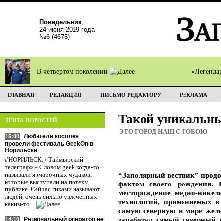
Понедельник
,
24 июня 2019 года
№6 (4675)
В четвертом поколении
«Легенда
ГЛАВНАЯ
РЕДАКЦИЯ
ПИСЬМО РЕДАКТОРУ
РЕКЛАМА
Такой уникальн
ЛЕНТА НОВОСТЕЙ
ЭТО ГОРОД НАШ С ТОБОЮ
Любители косплея
15:00
провели фестиваль GeekOn в
Норильске
#НОРИЛЬСК. «Таймырский
телеграф» – Словом geek когда-то
“Заполярный вестник” продо
называли ярмарочных чудаков,
которые выступали на потеху
фактом своего рождения. 
публике. Сейчас гиками называют
месторождение медно-никел
людей, очень сильно увлеченных
технологий, применяемых в
каким-то…
самую северную в мире желе
заработал самый северный 
Региональный оператор не
14:10