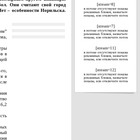
ол. Они считают свой город
[stream=8]
в потоке отсутствуют показы
Нет – особенности Норильска.
рекламных блоков, назначьте
показы, или отключите поток
[stream=7]
тим”
в потоке отсутствуют показы
рекламных блоков, назначьте
има,
показы, или отключите поток
етры
[stream=11]
в потоке отсутствуют показы
в в
рекламных блоков, назначьте
щей
показы, или отключите поток
го,
[stream=12]
в потоке отсутствуют показы
я в
рекламных блоков, назначьте
ысле
показы, или отключите поток
ния
ство
46,2
сть
рых
ный
юня