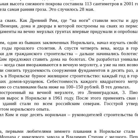
ьная высота снежного покрова составила 113 сантиметров в 2001 г
ела самая ранняя гроза. Это случилось 28 мая.
а сваях. Как Древний Рим, где “на ноги” ставили мосты и дру
Венеция, дома и дворцы в которой построены на сваях из пермс
даменты на вечно мерзлых грунтах впервые придумали и опробовал
м, один из бывших заключенных Норильлага, начал изучать свойс
годы прошлого столетия. А спустя четверть века, когда в гор
ки для гражданского строительства – дальше начинались болотис
им предложил ставить дома на болотах. Он разработал уникаль
– когда сваи вмораживаются в вечную мерзлоту, а уже на них возв
ли снизить трудоемкость сооружения фундаментов в десять раз, а
ть в Норильске бурное жилищное строительство: каждый год в го
ьких домов-хрущевок. Себестоимость каждого квадратного метр
ию со сталинками была ниже на 100–150 рублей. В тех деньгах.
построенный на вечной мерзлоте, это Ленинградская, 3. Пио
ия вырос в Норильске в 1961 году. После этого применять сваи 
х зданий стали по всем российским северам. Госстрой утвер
етом норильского опыта.
л Ким и еще десять норильчан – руководителей строительства б
да, первыми любителями зимнего плавания в Норильске стали 
Мошара с никелевого завода и Владимир Стихин с медного. Пер