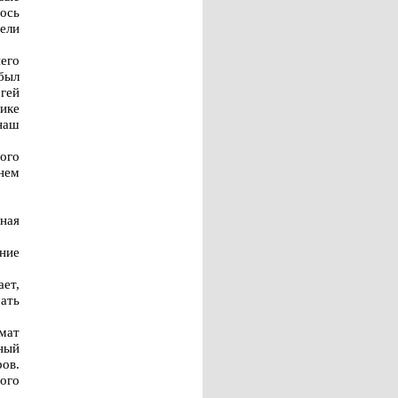
лось
ели
его
был
гей
тике
наш
ого
нем
ная
ние
ет,
ать
мат
тный
ров.
ого