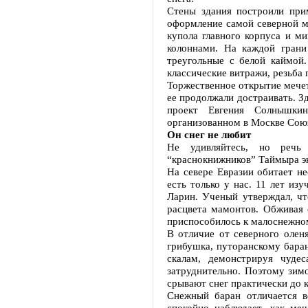
Стены здания построили прим
оформление самой северной м
купола главного корпуса и м
колоннами. На каждой грани
треугольные с белой каймой.
классические витражи, резьба 
Торжественное открытие мечет
ее продолжали достраивать. З
проект Евгения Солнышкин
организованном в Москве Сою
Он снег не любит
Не удивляйтесь, но речь
“краснокнижников” Таймыра э
На севере Евразии обитает не
есть только у нас. 11 лет из
Ларин. Ученый утверждал, ч
расцвета мамонтов. Обживая 
приспособилось к малоснежном
В отличие от северного олен
грибушка, путоранскому баран
скалам, демонстрируя чудес
затруднительно. Поэтому зим
срывают снег практически до 
Снежный баран отличается в
спокойно наблюдает, как ме