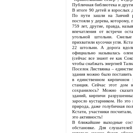
Публичная библиотека и друг
В итоге 90 детей и взрослых 
По пути зашли на Заячий 
постояли у дерева, которому,
759 лет, другие, правда, назы
впечатления от встречи ост
угольной штольни. Смелые
прихватили кусочки угля. Кста
22 штольни. А дорога вдол
официально называлась олен
(сейчас все знают ее как Сок
чтобы снабжать энергией Тална
Поселок Листвянка – единстве
здания можно было поставить
в единственном кирпичном 
станция. Сейчас этот дом 
сохранилось? Можно сказать
зданий, кирпичи разрушенных
заросло кустарником. Но это 
природа, даже голубичная по
Кстати, участники посчитали,
это активность!
В ближайшие выходные сост
обстановке. Для слушателе
которых можно будет обменя