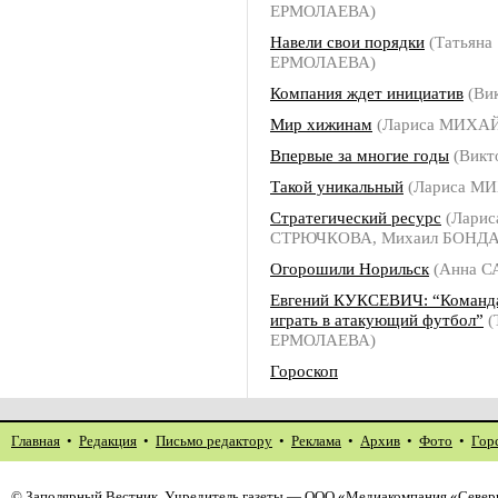
ЕРМОЛАЕВА)
Навели свои порядки
(Татьяна
ЕРМОЛАЕВА)
Компания ждет инициатив
(Ви
Мир хижинам
(Лариса МИХА
Впервые за многие годы
(Викт
Такой уникальный
(Лариса М
Стратегический ресурс
(Ларис
СТРЮЧКОВА, Михаил БОНДА
Огорошили Норильск
(Анна 
Евгений КУКСЕВИЧ: “Команд
играть в атакующий футбол”
(
ЕРМОЛАЕВА)
Гороскоп
Главная
•
Редакция
•
Письмо редактору
•
Реклама
•
Архив
•
Фото
•
Гор
©
Заполярный Вестник
. Учредитель газеты — ООО «Медиакомпания «Северн