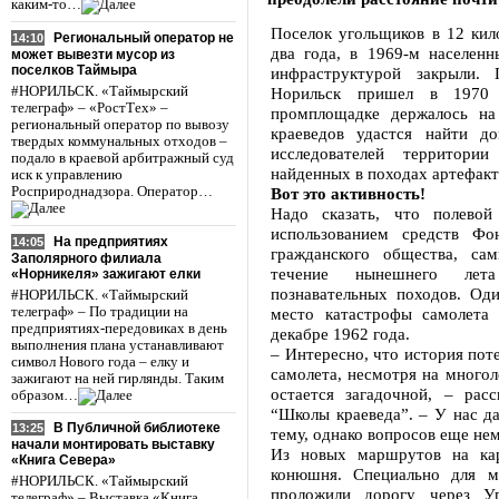
каким-то…
Поселок угольщиков в 12 кил
Региональный оператор не
14:10
два года, в 1969-м населенн
может вывезти мусор из
поселков Таймыра
инфраструктурой закрыли.
#НОРИЛЬСК. «Таймырский
Норильск пришел в 1970 
телеграф» – «РостТех» –
промплощадке держалось на
региональный оператор по вывозу
краеведов удастся найти д
твердых коммунальных отходов –
исследователей территори
подало в краевой арбитражный суд
найденных в походах артефакт
иск к управлению
Росприроднадзора. Оператор…
Вот это активность!
Надо сказать, что полевой
использованием средств Фо
На предприятиях
14:05
гражданского общества, са
Заполярного филиала
течение нынешнего лета
«Норникеля» зажигают елки
познавательных походов. Од
#НОРИЛЬСК. «Таймырский
телеграф» – По традиции на
место катастрофы самолета 
предприятиях-передовиках в день
декабре 1962 года.
выполнения плана устанавливают
– Интересно, что история по
символ Нового года – елку и
самолета, несмотря на многол
зажигают на ней гирлянды. Таким
остается загадочной, – расс
образом…
“Школы краеведа”. – У нас д
В Публичной библиотеке
13:25
тему, однако вопросов еще не
начали монтировать выставку
Из новых маршрутов на ка
«Книга Севера»
конюшня. Специально для м
#НОРИЛЬСК. «Таймырский
проложили дорогу через У
телеграф» – Выставка «Книга