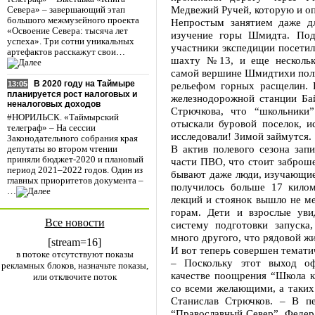
Медвежий Ручей, которую и о
Севера» – завершающий этап
большого межмузейного проекта
Непростым занятием даже дл
«Освоение Севера: тысяча лет
изучение горы Шмидта. Под
успеха». Три сотни уникальных
участники экспедиции посетил
артефактов расскажут свои…
шахту №13, и еще нескольк
самой вершине Шмидтихи пол
В 2020 году на Таймыре
рельефом горных расщелин. 
13:05
планируется рост налоговых и
железнодорожной станции Бай
неналоговых доходов
Стрючкова, что “школьники”
#НОРИЛЬСК. «Таймырский
отыскали буровой поселок, и
телеграф» – На сессии
исследовали! Зимой займутся.
Законодательного собрания края
В актив полевого сезона зап
депутаты во втором чтении
приняли бюджет-2020 и плановый
части ПВО, что стоит заброш
период 2021–2022 годов. Один из
бывают даже люди, изучающие
главных приоритетов документа –
получилось больше 17 килом
…
лекций и стоянок вышло не м
горам. Дети и взрослые уви
Все новости
систему подготовки запуска
много другого, что рядовой жи
[stream=16]
И вот теперь совершен темати
в потоке отсутствуют показы
– Поскольку этот выход оф
рекламных блоков, назначьте показы,
качестве поощрения “Школа 
или отключите поток
со всеми желающими, а таких
Станислав Стрючков. – В п
“Православный Север”, Федера