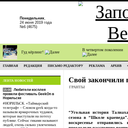
Понедельник
,
24 июня 2019 года
№6 (4675)
В четвертом поколении
Гуд кёрлинг!
ГЛАВНАЯ
РЕДАКЦИЯ
ПИСЬМО РЕДАКТОРУ
РЕКЛАМА
АРХИВ
Свой закончили 
ЛЕНТА НОВОСТЕЙ
ГРАНТЫ
Любители косплея
15:00
провели фестиваль GeekOn в
Норильске
#НОРИЛЬСК. «Таймырский
телеграф» – Словом geek когда-то
“Угольная история Талнах
называли ярмарочных чудаков,
которые выступали на потеху
сезона в “Школе краеведа”
публике. Сейчас гиками называют
воскресенье отправились
людей, очень сильно увлеченных
преодолели расстояние почти