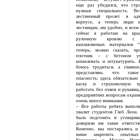
еще раз убедился, что стр
нужная специальность. В
лестничный пролет в адм
корпусе, а теперь люди 
лестницам, им удобно, и всем 
сейчас я работаю на кры
рулонную кровлю с п
наплавляемых материалов “
теперь, можно сказать, пр
плотник – с бетоном ум
шпаклевать и штукатурить. 
боюсь трудиться, а главное
представляю, что тако
опасность: здесь обязательно
каску и страховочную пр
работать без очков и рукавиц
предприятиях вопросам охран
очень много внимания.
– Все работы ребята выполн
хвалит студентов Глеб Леон.
было подгонять и уговарив
доверяли им такие ответств
Конечно, мы постарались и 
ними закрепить опытны
Куванаева и Марата Нияз