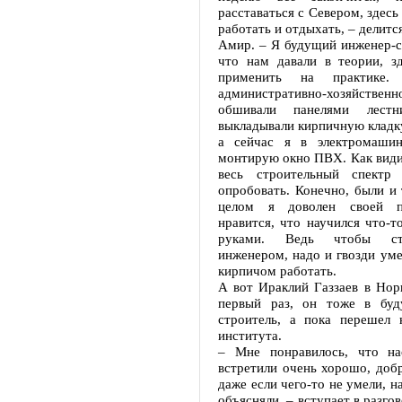
расставаться с Севером, здесь
работать и отдыхать, – делитс
Амир. – Я будущий инженер-ст
что нам давали в теории, з
применить на практике.
административно-хозяйствен
обшивали панелями лестн
выкладывали кирпичную кладку
а сейчас я в электромашин
монтирую окно ПВХ. Как види
весь строительный спектр 
опробовать. Конечно, были и 
целом я доволен своей п
нравится, что научился что-т
руками. Ведь чтобы ст
инженером, надо и гвозди умет
кирпичом работать.
А вот Ираклий Газзаев в Нор
первый раз, он тоже в буд
строитель, а пока перешел 
института.
– Мне понравилось, что на
встретили очень хорошо, доб
даже если чего-то не умели, н
объясняли, – вступает в разго