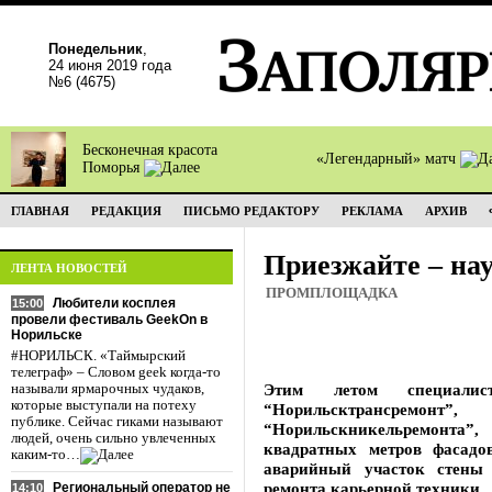
Понедельник
,
24 июня 2019 года
№6 (4675)
Бесконечная красота
«Легендарный» матч
Поморья
ГЛАВНАЯ
РЕДАКЦИЯ
ПИСЬМО РЕДАКТОРУ
РЕКЛАМА
АРХИВ
Приезжайте – на
ЛЕНТА НОВОСТЕЙ
ПРОМПЛОЩАДКА
Любители косплея
15:00
провели фестиваль GeekOn в
Норильске
#НОРИЛЬСК. «Таймырский
телеграф» – Словом geek когда-то
Этим летом специалист
называли ярмарочных чудаков,
которые выступали на потеху
“Норильсктрансре
публике. Сейчас гиками называют
“Норильскникельремонта”,
людей, очень сильно увлеченных
квадратных метров фасадо
каким-то…
аварийный участок стены 
ремонта карьерной техники.
Региональный оператор не
14:10