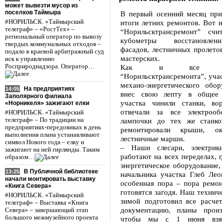
может вывезти мусор из
поселков Таймыра
В первый осенний месяц при
#НОРИЛЬСК. «Таймырский
итоги летних ремонтов. Вот 
телеграф» – «РостТех» –
“Норильсктрансремонт” сч
региональный оператор по вывозу
кубометры восстановлен
твердых коммунальных отходов –
фасадов, лестничных пролето
подало в краевой арбитражный суд
мастерских.
иск к управлению
Росприроднадзора. Оператор…
Как и все подра
“Норильсктрансремонта”, уча
механо-энергетического обор
На предприятиях
14:05
внес свою лепту в общее 
Заполярного филиала
участка чинили станки, вор
«Норникеля» зажигают елки
отвечали за все электрооб
#НОРИЛЬСК. «Таймырский
телеграф» – По традиции на
лампочки до тех же станко
предприятиях-передовиках в день
ремонтировали крыши, о
выполнения плана устанавливают
лестничные марши.
символ Нового года – елку и
– Наши слесари, электрик
зажигают на ней гирлянды. Таким
работают на всех переделах, г
образом…
энергетическое оборудование, 
В Публичной библиотеке
13:25
начальника участка Глеб Лео
начали монтировать выставку
особенная пора – пора ремон
«Книга Севера»
готовятся загодя. Наш технич
#НОРИЛЬСК. «Таймырский
зимой подготовил все расче
телеграф» – Выставка «Книга
документацию, планы произ
Севера» – завершающий этап
большого межмузейного проекта
чтобы мы с 1 июня взял