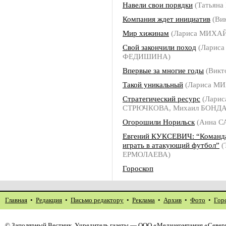
Навели свои порядки
(Татьян
Компания ждет инициатив
(Ви
Мир хижинам
(Лариса МИХА
Свой закончили поход
(Лариса
ФЕДИШИНА)
Впервые за многие годы
(Викт
Такой уникальный
(Лариса М
Стратегический ресурс
(Ларис
СТРЮЧКОВА, Михаил БОНДА
Огорошили Норильск
(Анна 
Евгений КУКСЕВИЧ: “Команд
играть в атакующий футбол”
(
ЕРМОЛАЕВА)
Гороскоп
Главная
•
Редакция
•
Письмо редактору
•
Реклама
•
Архив
•
Фото
•
Гор
©
Заполярный Вестник
. Учредитель газеты — ООО «Медиакомпания «Северн