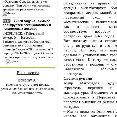
«Освоение Севера: тысяча лет
Объединение на правах со
успеха». Три сотни уникальных
аренды эксплуатирует бо
артефактов расскажут свои…
квадратных метров зданий, а
постоянный уход – об
В 2020 году на Таймыре
косметические и капитальны
13:05
планируется рост налоговых и
как изношенность металл
неналоговых доходов
соответствует возрасту 
#НОРИЛЬСК. «Таймырский
постройки даже 40-х годов 
телеграф» – На сессии
Вот поэтому нашим строит
Законодательного собрания края
очень потрудиться в этот к
депутаты во втором чтении
приняли бюджет-2020 и плановый
период. Но все, что запл
период 2021–2022 годов. Один из
сделали в установленные гра
главных приоритетов документа –
качественно. К тому же на
…
работников в помощь – сту
Кавказского горно-метал
Все новости
института.
Своими руками
[stream=16]
Амир Магомедов, будущ
в потоке отсутствуют показы
строитель, перешел на
рекламных блоков, назначьте показы,
магистратуры. В отличие от 
или отключите поток
однокурсников в Норильске
перестает удивляться белым 
холодам.
– Мы на практике были четыр
неделю все закончится, 