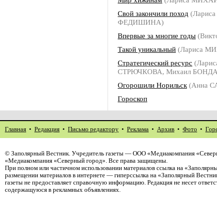
Свой закончили поход
(Лариса
ФЕДИШИНА)
Впервые за многие годы
(Викт
Такой уникальный
(Лариса М
Стратегический ресурс
(Ларис
СТРЮЧКОВА, Михаил БОНДА
Огорошили Норильск
(Анна 
Гороскоп
Главная
•
Редакция
•
Письмо редактору
•
Реклама
•
Архив
•
Фото
•
Гор
©
Заполярный Вестник
. Учредитель газеты — ООО «Медиакомпания «Северн
«Медиакомпания «Северный город». Все права защищены.
При полном или частичном использовании материалов ссылка на «Заполярны
размещении материалов в интернете — гиперссылка на «Заполярный Вестник
газеты не предоставляет справочную информацию. Редакция не несет ответ
содержащуюся в рекламных объявлениях.