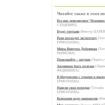
Читайте также в этом но
Без них невозможен “Норнике
СТЕЦЕВИЧ)
Будет третьим
(Виктор ЦАРЕВ
Реки проходят экспертизу
(Тат
ЕРМОЛАЕВА)
Миры Виктора Добрякова
(Тат
РЫЧКОВА)
Приезжайте – научим
(Лариса
Активным быть полезно
(Лари
ФЕДИШИНА)
В Индонезию с очками и мыл
ЕРМОЛАЕВА)
Навели свои порядки
(Татьяна
ЕРМОЛАЕВА)
Компания ждет инициатив
(Ви
Мир хижинам
(Лариса МИХА