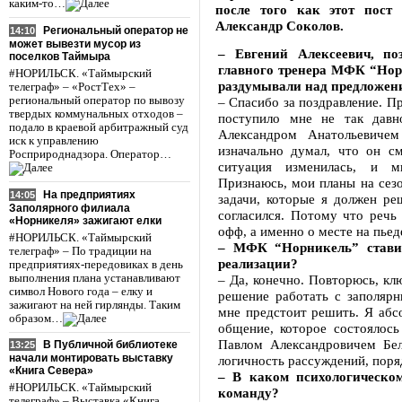
каким-то…
после того как этот пост 
Александр Соколов.
Региональный оператор не
14:10
может вывезти мусор из
– Евгений Алексеевич, по
поселков Таймыра
главного тренера МФК “Нор
#НОРИЛЬСК. «Таймырский
раздумывали над предложени
телеграф» – «РостТех» –
региональный оператор по вывозу
– Спасибо за поздравление. П
твердых коммунальных отходов –
поступило мне не так дав
подало в краевой арбитражный суд
Александром Анатольевиче
иск к управлению
изначально думал, что он с
Росприроднадзора. Оператор…
ситуация изменилась, и м
Признаюсь, мои планы на сезо
На предприятиях
14:05
задачи, которые я должен реш
Заполярного филиала
согласился. Потому что речь
«Норникеля» зажигают елки
офф, а именно о месте на пьед
#НОРИЛЬСК. «Таймырский
– МФК “Норникель” стави
телеграф» – По традиции на
реализации?
предприятиях-передовиках в день
выполнения плана устанавливают
– Да, конечно. Повторюсь, к
символ Нового года – елку и
решение работать с заполярн
зажигают на ней гирлянды. Таким
мне предстоит решить. Я абс
образом…
общение, которое состоялось
Павлом Александровичем Белк
В Публичной библиотеке
13:25
начали монтировать выставку
логичность рассуждений, поряд
«Книга Севера»
– В каком психологическо
#НОРИЛЬСК. «Таймырский
команду?
телеграф» – Выставка «Книга