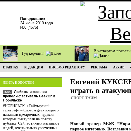
Понедельник
,
24 июня 2019 года
№6 (4675)
В четвертом поколе
Гуд кёрлинг!
ГЛАВНАЯ
РЕДАКЦИЯ
ПИСЬМО РЕДАКТОРУ
РЕКЛАМА
АРХИВ
Евгений КУКСЕВ
ЛЕНТА НОВОСТЕЙ
играть в атакую
Любители косплея
15:00
провели фестиваль GeekOn в
СПОРТ-ТАЙМ
Норильске
#НОРИЛЬСК. «Таймырский
телеграф» – Словом geek когда-то
называли ярмарочных чудаков,
которые выступали на потеху
Новый тренер МФК “Норил
публике. Сейчас гиками называют
людей, очень сильно увлеченных
первое интервью. Возглавил 