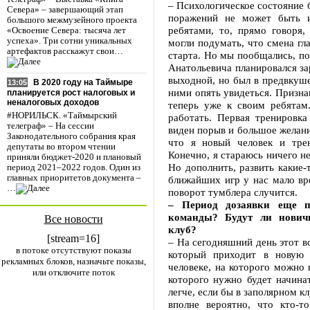
– Психологическое состояние б
Севера» – завершающий этап
поражений не может быть и
большого межмузейного проекта
ребятами, то, прямо говоря,
«Освоение Севера: тысяча лет
успеха». Три сотни уникальных
могли подумать, что смена гл
артефактов расскажут свои…
старта. Но мы пообщались, по
Анатольевича планировался за
выходной, но был в предвкуш
В 2020 году на Таймыре
13:05
ними опять увидеться. Признаю
планируется рост налоговых и
неналоговых доходов
теперь уже к своим ребятам
#НОРИЛЬСК. «Таймырский
работать. Первая тренировка
телеграф» – На сессии
виден порыв и большое желани
Законодательного собрания края
что я новый человек и трен
депутаты во втором чтении
Конечно, я стараюсь ничего не
приняли бюджет-2020 и плановый
Но дополнить, развить какие
период 2021–2022 годов. Один из
главных приоритетов документа –
ближайших игр у нас мало вр
…
поворот тумблера случится.
– Период дозаявки еще пр
команды? Будут ли новичк
Все новости
клуб?
[stream=16]
– На сегодняшний день этот 
в потоке отсутствуют показы
который приходит в новую 
рекламных блоков, назначьте показы,
человеке, на которого можно 
или отключите поток
которого нужно будет начина
легче, если бы в заполярном к
вполне вероятно, что кто-т