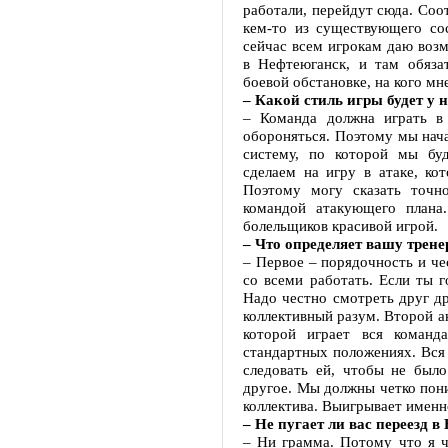
работали, перейдут сюда. Соот
кем-то из существующего сос
сейчас всем игрокам даю воз
в Нефтеюганск, и там обяза
боевой обстановке, на кого м
– Какой стиль игры будет у
– Команда должна играть в
обороняться. Поэтому мы нача
систему, по которой мы бу
сделаем на игру в атаке, ко
Поэтому могу сказать точн
командой атакующего плана
болельщиков красивой игрой.
– Что определяет вашу трен
– Первое – порядочность и чес
со всеми работать. Если ты г
Надо честно смотреть друг др
коллективный разум. Второй а
которой играет вся команд
стандартных положениях. Вся 
следовать ей, чтобы не было
другое. Мы должны четко пони
коллектива. Выигрывает именно
– Не пугает ли вас переезд 
– Ни грамма. Потому что я ч