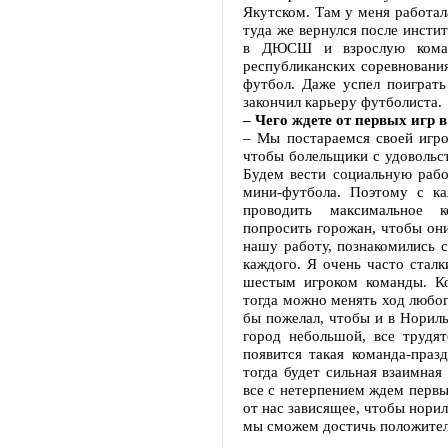
Якутском. Там у меня работал
туда же вернулся после инстит
в ДЮСШ и взрослую коман
республиканских соревнования
футбол. Даже успел поиграть
закончил карьеру футболиста.
– Чего ждете от первых игр 
– Мы постараемся своей игро
чтобы болельщики с удовольс
Будем вести социальную рабо
мини-футбола. Поэтому с к
проводить максимальное к
попросить горожан, чтобы они
нашу работу, познакомились 
каждого. Я очень часто сталк
шестым игроком команды. Ког
тогда можно менять ход любог
бы пожелал, чтобы и в Норил
город небольшой, все трудят
появится такая команда-праз
тогда будет сильная взаимна
все с нетерпением ждем первы
от нас зависящее, чтобы норил
мы сможем достичь положитель