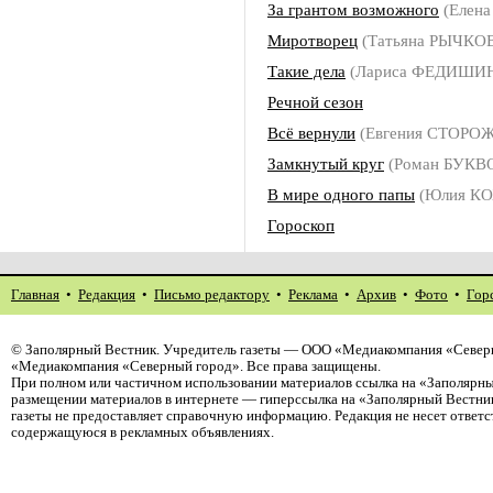
За грантом возможного
(Елен
Миротворец
(Татьяна РЫЧКО
Такие дела
(Лариса ФЕДИШИ
Речной сезон
Всё вернули
(Евгения СТОРО
Замкнутый круг
(Роман БУКВ
В мире одного папы
(Юлия КО
Гороскоп
Главная
•
Редакция
•
Письмо редактору
•
Реклама
•
Архив
•
Фото
•
Гор
©
Заполярный Вестник
. Учредитель газеты — ООО «Медиакомпания «Северн
«Медиакомпания «Северный город». Все права защищены.
При полном или частичном использовании материалов ссылка на «Заполярны
размещении материалов в интернете — гиперссылка на «Заполярный Вестник
газеты не предоставляет справочную информацию. Редакция не несет ответ
содержащуюся в рекламных объявлениях.