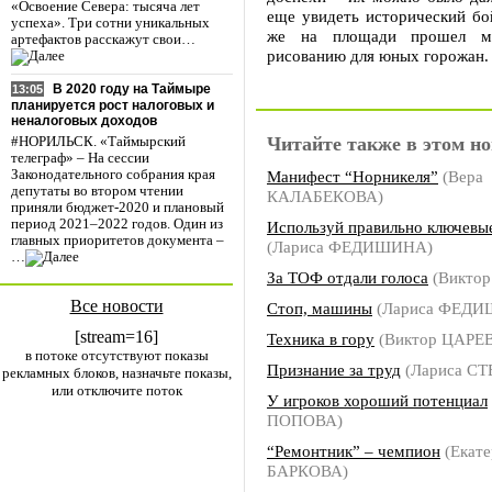
«Освоение Севера: тысяча лет
еще увидеть исторический бо
успеха». Три сотни уникальных
же на площади прошел ма
артефактов расскажут свои…
рисованию для юных горожан.
В 2020 году на Таймыре
13:05
планируется рост налоговых и
неналоговых доходов
Читайте также в этом но
#НОРИЛЬСК. «Таймырский
телеграф» – На сессии
Манифест “Норникеля”
(Вера
Законодательного собрания края
депутаты во втором чтении
КАЛАБЕКОВА)
приняли бюджет-2020 и плановый
период 2021–2022 годов. Один из
Используй правильно ключевы
главных приоритетов документа –
(Лариса ФЕДИШИНА)
…
За ТОФ отдали голоса
(Виктор
Все новости
Стоп, машины
(Лариса ФЕД
[stream=16]
Техника в гору
(Виктор ЦАРЕВ
в потоке отсутствуют показы
Признание за труд
(Лариса С
рекламных блоков, назначьте показы,
или отключите поток
У игроков хороший потенциал
ПОПОВА)
“Ремонтник” – чемпион
(Екате
БАРКОВА)