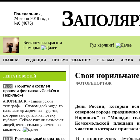
Понедельник
,
24 июня 2019 года
№6 (4675)
Бесконечная красота
Гуд кёрлинг!
Поморья
ГЛАВНАЯ
РЕДАКЦИЯ
ПИСЬМО РЕДАКТОРУ
РЕКЛАМА
АРХИВ
Свои норильчане
ЛЕНТА НОВОСТЕЙ
ФОТОРЕПОРТАЖ
Любители косплея
15:00
провели фестиваль GeekOn в
Норильске
#НОРИЛЬСК. «Таймырский
День России, который вс
телеграф» – Словом geek когда-то
называли ярмарочных чудаков,
северном городе празднично
которые выступали на потеху
Норильск” и “Молодая гва
публике. Сейчас гиками называют
Комсомольской площади н
людей, очень сильно увлеченных
участию в которых пригласи
каким-то…
В патриотических футболк
Региональный оператор не
14:10