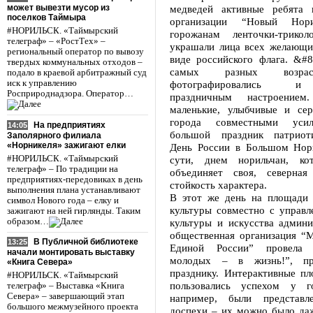
может вывезти мусор из
медведей активные ребята 
поселков Таймыра
организации “Новый Нори
#НОРИЛЬСК. «Таймырский
горожанам ленточки-трико
телеграф» – «РостТех» –
украшали лица всех желающи
региональный оператор по вывозу
виде российского флага. &#8
твердых коммунальных отходов –
самых разных возрас
подало в краевой арбитражный суд
иск к управлению
фотографировались и
Росприроднадзора. Оператор…
праздничным настроение
маленькие, улыбчивые и сер
города совместными усил
На предприятиях
14:05
большой праздник патриоти
Заполярного филиала
«Норникеля» зажигают елки
День России в Большом Нори
#НОРИЛЬСК. «Таймырский
сути, днем норильчан, ко
телеграф» – По традиции на
объединяет своя, северна
предприятиях-передовиках в день
стойкость характера.
выполнения плана устанавливают
В этот же день на площади
символ Нового года – елку и
культуры совместно с управл
зажигают на ней гирлянды. Таким
образом…
культуры и искусства админи
общественная организация “М
В Публичной библиотеке
13:25
Единой России” провела
начали монтировать выставку
молодых – в жизнь!”, пр
«Книга Севера»
празднику. Интерактивные п
#НОРИЛЬСК. «Таймырский
пользовались успехом у го
телеграф» – Выставка «Книга
Севера» – завершающий этап
например, были представл
большого межмузейного проекта
доспехи – их можно было даж