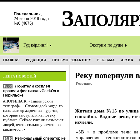
Понедельник
,
24 июня 2019 года
№6 (4675)
Гуд кёрлинг!
Экстрим по душе
ГЛАВНАЯ
РЕДАКЦИЯ
ПИСЬМО РЕДАКТОРУ
РЕКЛАМА
АРХИВ
Реку повернули 
ЛЕНТА НОВОСТЕЙ
Резонанс
Любители косплея
15:00
провели фестиваль GeekOn в
Норильске
#НОРИЛЬСК. «Таймырский
телеграф» – Словом geek когда-то
Жители дома №15 по улице 
называли ярмарочных чудаков,
которые выступали на потеху
спокойно. Водные реки, сте
публике. Сейчас гиками называют
исчезли.
людей, очень сильно увлеченных
каким-то…
«ЗВ » о проблеме течи на 
управления тепловодогазо
Региональный оператор не
14:10