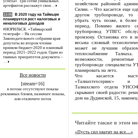
успеха». Три сотни уникальных
хозяйством районной админ
артефактов расскажут свои…
Силин. – Что касается еще од
другом трубопроводе, то 
В 2020 году на Таймыре
13:05
планируется рост налоговых и
убрать чуть позже, в более
неналоговых доходов
период. Помимо жилого се
#НОРИЛЬСК. «Таймырский
трубопровод УТВГС обслу
телеграф» – На сессии
промзону. Остановка его в з
Законодательного собрания края
весьма сложный технологиче
депутаты во втором чтении
может не лучшим образом
приняли бюджет-2020 и плановый
период 2021–2022 годов. Один из
теплоснабжение Талнаха.
главных приоритетов документа –
возможности, ремонтны
…
трубопроводе специалисты У
планировать на лето.
Все новости
Что касается мас
«Талнахтехсервис» и с
[stream=16]
Талнахского отдела УНСО
в потоке отсутствуют показы
скрывают своей радости: реки
рекламных блоков, назначьте показы,
дом на Дудинской, 15, наконец
или отключите поток
Читайте также в этом но
«Пусть сил хватит на все…»