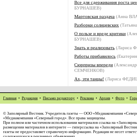
Все для сдерживания роста це
БУРНАШЕВ)
Мартовская раздача
(Анна В
Разборки солнцевских
(Татьян
О пользе и вреде критики
(Але
БУРНАШЕВ)
Знать и реализовать
(Лариса 
Работы прибавилось
(Екатерин
Сюрпризы впереди
(Александр
СЕМЧЕНКОВ)
Ах, эти танцы!
(Лариса ФЕД
Главная
•
Редакция
•
Письмо редактору
•
Реклама
•
Архив
•
Фото
•
Гор
©
Заполярный Вестник
. Учредитель газеты — ООО «Медиакомпания «Северн
«Медиакомпания «Северный город». Все права защищены.
При полном или частичном использовании материалов ссылка на «Заполярны
размещении материалов в интернете — гиперссылка на «Заполярный Вестник
газеты не предоставляет справочную информацию. Редакция не несет ответ
содержащуюся в рекламных объявлениях.