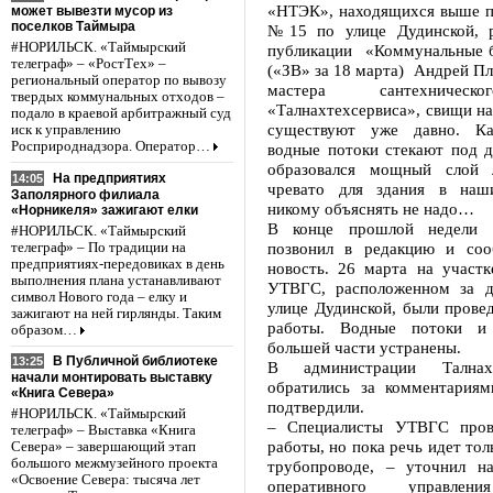
«НТЭК», находящихся выше п
может вывезти мусор из
поселков Таймыра
№15 по улице Дудинской, р
#НОРИЛЬСК. «Таймырский
публикации «Коммунальные 
телеграф» – «РостТех» –
(«ЗВ» за 18 марта) Андрей Пл
региональный оператор по вывозу
мастера сантехническ
твердых коммунальных отходов –
«Талнахтехсервиса», свищи н
подало в краевой арбитражный суд
существуют уже давно. Ка
иск к управлению
Росприроднадзора. Оператор…
водные потоки стекают под д
образовался мощный слой 
На предприятиях
14:05
чревато для здания в наш
Заполярного филиала
никому объяснять не надо…
«Норникеля» зажигают елки
В конце прошлой недели 
#НОРИЛЬСК. «Таймырский
позвонил в редакцию и со
телеграф» – По традиции на
предприятиях-передовиках в день
новость. 26 марта на участк
выполнения плана устанавливают
УТВГС, расположенном за
символ Нового года – елку и
улице Дудинской, были прове
зажигают на ней гирлянды. Таким
работы. Водные потоки и
образом…
большей части устранены.
В Публичной библиотеке
13:25
В администрации Тална
начали монтировать выставку
обратились за комментария
«Книга Севера»
подтвердили.
#НОРИЛЬСК. «Таймырский
– Специалисты УТВГС пров
телеграф» – Выставка «Книга
работы, но пока речь идет то
Севера» – завершающий этап
большого межмузейного проекта
трубопроводе, – уточнил на
«Освоение Севера: тысяча лет
оперативного управлен