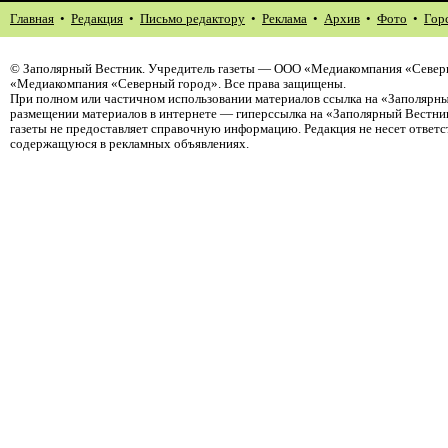
Главная
•
Редакция
•
Письмо редактору
•
Реклама
•
Архив
•
Фото
•
Гор
©
Заполярный Вестник
. Учредитель газеты — ООО «Медиакомпания «Северн
«Медиакомпания «Северный город». Все права защищены.
При полном или частичном использовании материалов ссылка на «Заполярны
размещении материалов в интернете — гиперссылка на «Заполярный Вестник
газеты не предоставляет справочную информацию. Редакция не несет ответ
содержащуюся в рекламных объявлениях.