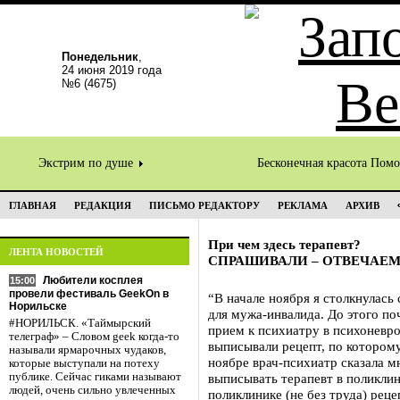
Понедельник
,
24 июня 2019 года
№6 (4675)
Экстрим по душе
Бесконечная красота Пом
ГЛАВНАЯ
РЕДАКЦИЯ
ПИСЬМО РЕДАКТОРУ
РЕКЛАМА
АРХИВ
При чем здесь терапевт?
ЛЕНТА НОВОСТЕЙ
СПРАШИВАЛИ – ОТВЕЧАЕ
Любители косплея
15:00
провели фестиваль GeekOn в
“В начале ноября я столкнулась
Норильске
для мужа-инвалида. До этого по
#НОРИЛЬСК. «Таймырский
прием к психиатру в психоневр
телеграф» – Словом geek когда-то
выписывали рецепт, по которому
называли ярмарочных чудаков,
ноябре врач-психиатр сказала м
которые выступали на потеху
публике. Сейчас гиками называют
выписывать терапевт в поликлин
людей, очень сильно увлеченных
поликлинике (не без труда) рец