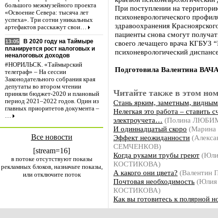
большого межмузейного проекта
При поступлении на территори
«Освоение Севера: тысяча лет
психоневрологического профил
успеха». Три сотни уникальных
здравоохранения Красноярского
артефактов расскажут свои…
пациенты снова смогут получат
В 2020 году на Таймыре
13:05
своего лечащего врача КГБУЗ 
планируется рост налоговых и
психоневрологический диспанс
неналоговых доходов
#НОРИЛЬСК. «Таймырский
Подготовила Валентина ВАЧ
телеграф» – На сессии
Законодательного собрания края
депутаты во втором чтении
Читайте также в этом ном
приняли бюджет-2020 и плановый
период 2021–2022 годов. Один из
Стань ярким, заметным, видным
главных приоритетов документа –
Нелегкая это работа – ставить с
…
электроучета…
(Полина ЛЮБИ
И одиннадцатый скоро
(Марина
Все новости
Эффект неожиданности
(Алекса
СЕМЧЕНКОВ)
[stream=16]
Когда руками трубы греют
(Юли
в потоке отсутствуют показы
КОСТИКОВА)
рекламных блоков, назначьте показы,
А какого они цвета?
(Валентин 
или отключите поток
Почтовая необходимость
(Юлия
КОСТИКОВА)
Как вы готовитесь к полярной н