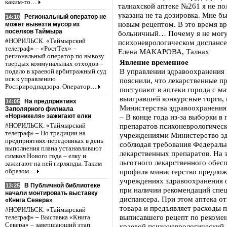
каким-то…
талнахской аптеке №261 я не по
указана не та дозировка. Мне б
Региональный оператор не
14:10
новым рецептом. В это время вр
может вывезти мусор из
поселков Таймыра
больничный… Почему я не могу,
#НОРИЛЬСК. «Таймырский
психоневрологическом диспансе
телеграф» – «РостТех» –
Елена МАКАРОВА, Талнах
региональный оператор по вывозу
Явление временное
твердых коммунальных отходов –
В управлении здравоохранения
подало в краевой арбитражный суд
иск к управлению
пояснили, что лекарственные п
Росприроднадзора. Оператор…
поступают в аптеки города с м
выигравшей конкурсные торги,
На предприятиях
14:05
Министерства здравоохранения 
Заполярного филиала
«Норникеля» зажигают елки
– В конце года из-за выборки в
препаратов психоневрологичес
#НОРИЛЬСК. «Таймырский
телеграф» – По традиции на
учреждениями Министерство зд
предприятиях-передовиках в день
соблюдая требования Федеральн
выполнения плана устанавливают
лекарственных препаратов. На 
символ Нового года – елку и
льготного лекарственного обес
зажигают на ней гирлянды. Таким
профиля министерство предлож
образом…
учреждениях здравоохранения о
В Публичной библиотеке
13:25
при наличии рекомендаций спец
начали монтировать выставку
диспансера. При этом аптека о
«Книга Севера»
товара и предъявляет расходы 
#НОРИЛЬСК. «Таймырский
выписавшего рецепт по рекоме
телеграф» – Выставка «Книга
Севера» – завершающий этап
краевой психоневрологический