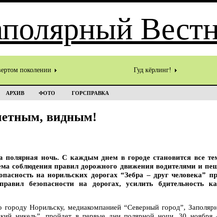
вертом поколении
Гуд кёрлинг!
АРХИВ
ФОТО
ГОРСПРАВКА
метным, видным!
ва полярная ночь. С каждым днем в городе становится все те
ма соблюдения правил дорожного движения водителями и пеш
опасность на норильских дорогах “Зебра – друг человека” п
правил безопасности на дорогах, усилить бдительность к
 городу Норильску, медиакомпанией “Северный город”, Заполяр
кий никель”, пройдет в первые дни полярной ночи, 30 ноября 