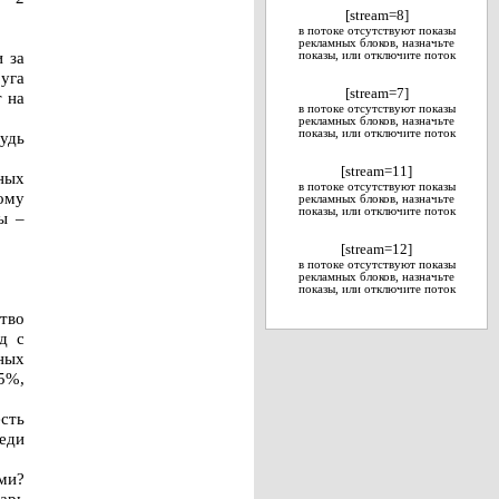
[stream=8]
в потоке отсутствуют показы
рекламных блоков, назначьте
 за
показы, или отключите поток
уга
[stream=7]
т на
в потоке отсутствуют показы
рекламных блоков, назначьте
показы, или отключите поток
удь
[stream=11]
ных
в потоке отсутствуют показы
ому
рекламных блоков, назначьте
показы, или отключите поток
ы –
[stream=12]
в потоке отсутствуют показы
рекламных блоков, назначьте
показы, или отключите поток
тво
д с
ных
5%,
сть
реди
ми?
варь