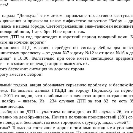
есь!
о парада “Движуха” этим летом норильчане так активно выступали
 движения и призывали некое мифическое животное “Зебру – др
явилась в нашем городе. Светоотражающий знак-талисман возникне
полярной ночи, 1 декабря. И не просто так.
 всех ДТП за год происходит в короткий период полярной ночи. Б
ным на ночной дороге!”
торонники ПДД массово перейдут по сигналу Зебры два опас
Ленинскому проспекту – от дома №7 к дому №12 и от дома №16 к д
дина” в 18.00. Желательно при себе иметь светящиеся предмет
е – и в момент перехода дороги включить их.
ого беспокоит ситуация на дорогах города.
огу вместе с Зеброй!
ьный подход, акция обозначает серьезную проблему, и беспокойс
нимо. Из анализа данных ГИБДД по городу Норильску за перио
рь 2011-го видно, что наибольшее количество дорожно-транспорт
 ноябрь – январь. Из 234 случаев ДТП за год 82, то есть 3
мные месяцы.
 выборка по ДТП с участием пешеходов: из 82 случаев 26, то е
менно на декабрь-январь. Почти в половине происшествий (38!) с
е повод для беспокойства всех городских структур, школ, семей?!
стика? Только ли состоянием дорог и зимними погодными условия
рильске длится девять месяцев в году. Но именно на декабрь и ян