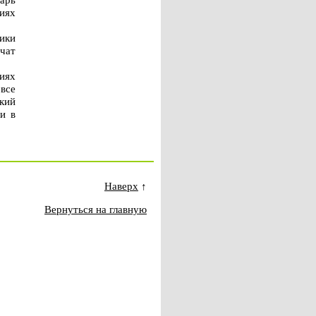
виях
ики
чат
виях
 все
кий
и в
Наверх
↑
Вернуться на главную