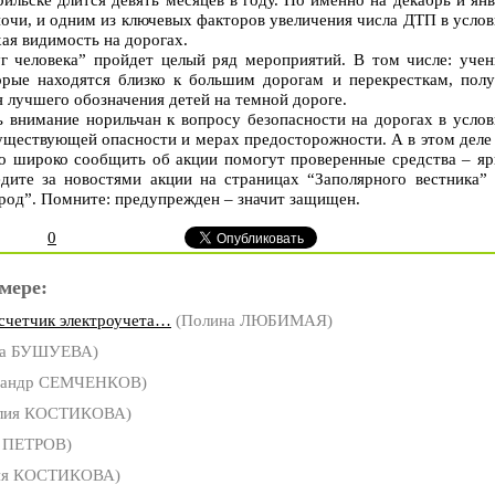
очи, и одним из ключевых факторов увеличения числа ДТП в усло
хая видимость на дорогах.
г человека” пройдет целый ряд мероприятий. В том числе: учен
орые находятся близко к большим дорогам и перекресткам, полу
лучшего обозначения детей на темной дороге.
ь внимание норильчан к вопросу безопасности на дорогах в усло
существующей опасности и мерах предосторожности. А в этом деле
 широко сообщить об акции помогут проверенные средства – яр
дите за новостями акции на страницах “Заполярного вестника” 
род”. Помните: предупрежден – значит защищен.
0
мере:
 счетчик электроучета…
(Полина ЛЮБИМАЯ)
а БУШУЕВА)
сандр СЕМЧЕНКОВ)
ия КОСТИКОВА)
н ПЕТРОВ)
я КОСТИКОВА)