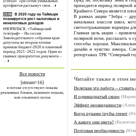
успеха». Три сотни уникальных
приходится период полярной н
артефактов расскажут свои…
Крайнего Севера является пло
В 2020 году на Таймыре
13:05
В рамках акции “Зебра – дру
планируется рост налоговых и
начальных классов школ, кот
неналоговых доходов
светоотражающие маркеры для 
#НОРИЛЬСК. «Таймырский
Главная цель акции – привлеч
телеграф» – На сессии
полярной ночи, рассказать о 
Законодательного собрания края
депутаты во втором чтении
способы хороши. Максимально
приняли бюджет-2020 и плановый
дизайн и чувство юмора. Сле
период 2021–2022 годов. Один из
репортажах ТРК “Северный го
главных приоритетов документа –
…
Все новости
Читайте также в этом но
[stream=16]
в потоке отсутствуют показы
Нелегкая это работа – ставить
рекламных блоков, назначьте показы,
И одиннадцатый скоро
(Марин
или отключите поток
Эффект неожиданности
(Алек
Когда руками трубы греют
(Юл
А какого они цвета?
(Валенти
Почтовая необходимость
(Юли