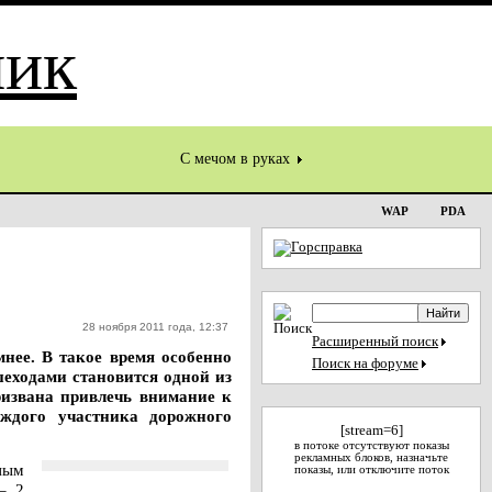
С мечом в руках
WAP
PDA
28 ноября 2011 года, 12:37
Расширенный поиск
мнее. В такое время особенно
Поиск на форуме
еходами становится одной из
ризвана привлечь внимание к
аждого участника дорожного
[stream=6]
в потоке отсутствуют показы
рекламных блоков, назначьте
ным
показы, или отключите поток
– 2