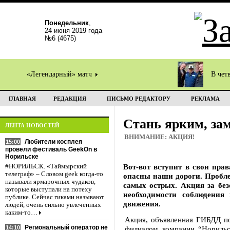
Понедельник
,
24 июня 2019 года
№6 (4675)
«Легендарный» матч
В чет
ГЛАВНАЯ
РЕДАКЦИЯ
ПИСЬМО РЕДАКТОРУ
РЕКЛАМА
Стань ярким, за
ЛЕНТА НОВОСТЕЙ
ВНИМАНИЕ: АКЦИЯ!
Любители косплея
15:00
провели фестиваль GeekOn в
Норильске
Вот-вот вступит в свои пра
#НОРИЛЬСК. «Таймырский
телеграф» – Словом geek когда-то
опасны наши дороги. Пробле
называли ярмарочных чудаков,
самых острых. Акция за без
которые выступали на потеху
необходимости соблюдения 
публике. Сейчас гиками называют
движения.
людей, очень сильно увлеченных
каким-то…
Акция, объявленная ГИБДД по
Региональный оператор не
14:10
филиалом компании “Норильс