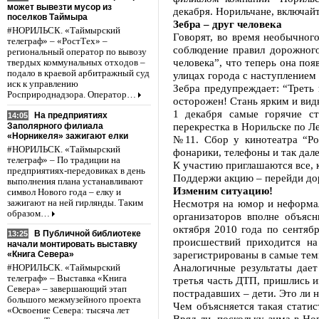
может вывезти мусор из
декабря. Норильчане, включайт
поселков Таймыра
Зебра – друг человека
#НОРИЛЬСК. «Таймырский
Говорят, во время необычног
телеграф» – «РостТех» –
соблюдение правил дорожного
региональный оператор по вывозу
человека”, что теперь она по
твердых коммунальных отходов –
подало в краевой арбитражный суд
улицах города с наступлением 
иск к управлению
Зебра предупреждает: “Треть
Росприроднадзора. Оператор…
осторожен! Стань ярким и вид
1 декабря самые горячие с
На предприятиях
14:05
перекрестка в Норильске по 
Заполярного филиала
«Норникеля» зажигают елки
№11. Сбор у кинотеатра “Ро
#НОРИЛЬСК. «Таймырский
фонарики, телефоны и так дале
телеграф» – По традиции на
К участию приглашаются все, к
предприятиях-передовиках в день
Поддержи акцию – перейди дор
выполнения плана устанавливают
Изменим ситуацию!
символ Нового года – елку и
Несмотря на юмор и неформал
зажигают на ней гирлянды. Таким
образом…
организаторов вполне объяс
октября 2010 года по сентяб
В Публичной библиотеке
13:25
происшествий приходится на
начали монтировать выставку
зарегистрированы в самые те
«Книга Севера»
Аналогичные результаты дает
#НОРИЛЬСК. «Таймырский
телеграф» – Выставка «Книга
третья часть ДТП, пришлись и
Севера» – завершающий этап
пострадавших – дети. Это ли н
большого межмузейного проекта
Чем объясняется такая стати
«Освоение Севера: тысяча лет
Вряд ли, поскольку зима в Но