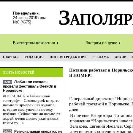
Понедельник
,
24 июня 2019 года
№6 (4675)
В четвертом поколении
Экстрим по душе
ГЛАВНАЯ
РЕДАКЦИЯ
ПИСЬМО РЕДАКТОРУ
РЕКЛАМА
АРХИВ
Потанин работает в Норильск
ЛЕНТА НОВОСТЕЙ
В НОМЕР!
Любители косплея
15:00
провели фестиваль GeekOn в
Норильске
#НОРИЛЬСК. «Таймырский
Генеральный директор “Норильс
телеграф» – Словом geek когда-то
рабочей поездкой в Норильске. 
называли ярмарочных чудаков,
дней.
которые выступали на потеху
публике. Сейчас гиками называют
В поездке Владимира Потанина
людей, очень сильно увлеченных
правления “Норильского никеля
каким-то…
Зелькова, Евгений Яковлев, Сер
другие руководители компании.
Региональный оператор не
14:10