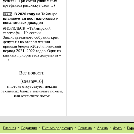
успеха». Три сотни уникальных
артефактов расскажут свои…
В 2020 году на Таймыре
13:05
планируется рост налоговых и
неналоговых доходов
#НОРИЛЬСК. «Таймырский
телеграф» – На сессии
Законодательного собрания края
депутаты во втором чтении
приняли бюджет-2020 и плановый
период 2021–2022 годов. Один из
главных приоритетов документа –
…
Все новости
[stream=16]
в потоке отсутствуют показы
рекламных блоков, назначьте показы,
или отключите поток
Главная
•
Редакция
•
Письмо редактору
•
Реклама
•
Архив
•
Фото
•
Гор