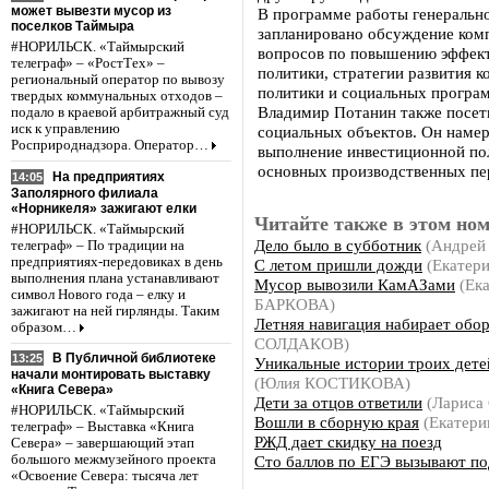
может вывезти мусор из
В программе работы генерально
поселков Таймыра
запланировано обсуждение комп
#НОРИЛЬСК. «Таймырский
вопросов по повышению эффек
телеграф» – «РостТех» –
политики, стратегии развития к
региональный оператор по вывозу
политики и социальных програ
твердых коммунальных отходов –
Владимир Потанин также посет
подало в краевой арбитражный суд
иск к управлению
социальных объектов. Он наме
Росприроднадзора. Оператор…
выполнение инвестиционной по
основных производственных пе
На предприятиях
14:05
Заполярного филиала
«Норникеля» зажигают елки
Читайте также в этом ном
#НОРИЛЬСК. «Таймырский
Дело было в субботник
(Андрей
телеграф» – По традиции на
предприятиях-передовиках в день
С летом пришли дожди
(Екатер
выполнения плана устанавливают
Мусор вывозили КамАЗами
(Ека
символ Нового года – елку и
БАРКОВА)
зажигают на ней гирлянды. Таким
Летняя навигация набирает обо
образом…
СОЛДАКОВ)
В Публичной библиотеке
13:25
Уникальные истории троих дет
начали монтировать выставку
(Юлия КОСТИКОВА)
«Книга Севера»
Дети за отцов ответили
(Лариса
#НОРИЛЬСК. «Таймырский
Вошли в сборную края
(Екатер
телеграф» – Выставка «Книга
РЖД дает скидку на поезд
Севера» – завершающий этап
Сто баллов по ЕГЭ вызывают по
большого межмузейного проекта
«Освоение Севера: тысяча лет