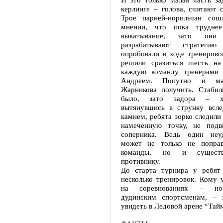
керлинге – голова, считают 
Трое парней-норильчан сош
мнении, что пока труднее
выкатывание, зато они
разрабатывают стратеги
опробовали в ходе тренирово
решили сразиться шесть на
каждую команду тренерами
Андреем. Попутно и мас
Жарникова получить. Стабил
было, зато задора – хо
вытянувшись в струнку всл
камнем, ребята зорко следили 
намеченную точку, не подв
соперника. Ведь один неу
может не только не поправ
команды, но и существ
противнику.
До старта турнира у ребят
несколько тренировок. Кому 
на соревнованиях – но
дудинским спортсменам, – 
увидеть в Ледовой арене “Тай