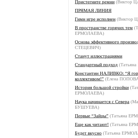
Пристегните ремни
(Виктор Ц
ПРЯМАЯ ЛИНИЯ
Гимн игре исполнен
(Виктор 
В пространстве горячих тем
(Т
ЕРМОЛАЕВА)
Основа эффективного произво
СТЕЦЕВИЧ)
Станут иллюстрациями
Стандартный подход
(Татьян
Константин НАЛИВКО: “Я гор
коллективом!”
(Елена ПОПОВ
История большой стройки
(Та
ЕРМОЛАЕВА)
Наука начинается с Севера
(Ма
БУШУЕВА)
Первые “Зайцы”
(Татьяна ЕР
Еще как читают!
(Татьяна ЕР
Будет вкусно
(Татьяна ЕРМОЛ