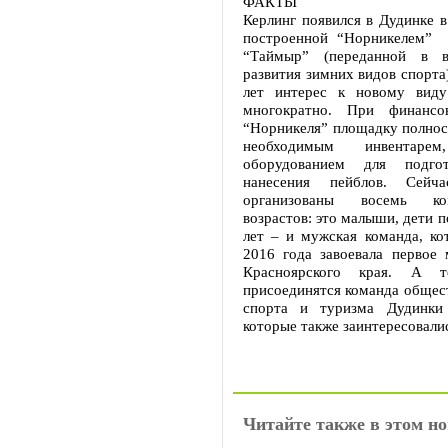
ФАКТЫ
Керлинг появился в Дудинке в
построенной “Норникелем” 
“Таймыр” (переданной в в
развития зимних видов спорта)
лет интерес к новому виду
многократно. При финансо
“Норникеля” площадку полнос
необходимым инвентар
оборудованием для подго
нанесения пейблов. Сейч
организованы восемь к
возрастов: это малыши, дети п
лет – и мужская команда, ко
2016 года завоевала первое 
Красноярского края. А 
присоединятся команда общес
спорта и туризма Дудинки 
которые также заинтересовали
Читайте также в этом но