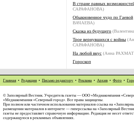
В стране равных возможносте
САРАФАНОВА)
Обыкновенное чудо по Гаевой
ВАЧАЕВА)
Сказка из будущего
(Валентин
Трое вернувшихся с войны
(Ан
САРАФАНОВА)
На любой вкус
(Анна РАХМА
Гороскоп
Главная
•
Редакция
•
Письмо редактору
•
Реклама
•
Архив
•
Фото
•
Гор
©
Заполярный Вестник
. Учредитель газеты — ООО «Медиакомпания «Северн
«Медиакомпания «Северный город». Все права защищены.
При полном или частичном использовании материалов ссылка на «Заполярны
размещении материалов в интернете — гиперссылка на «Заполярный Вестник
газеты не предоставляет справочную информацию. Редакция не несет ответ
содержащуюся в рекламных объявлениях.