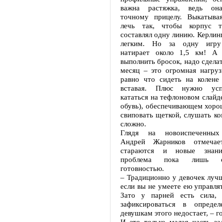
важна растяжка, ведь она
точному прицелу. Выкатыва
лечь так, чтобы корпус 
составлял одну линию. Керлинг
легким. Но за одну игру
натирает около 1,5 км! А
выполнить бросок, надо сделат
месяц – это огромная нагруз
равно что сидеть на колене 
вставая. Плюс нужно усп
кататься на тефлоновом слайде
обувь), обеспечивающем хоро
свиповать щеткой, слушать ко
сложно.
Глядя на новоиспеченных 
Андрей Жарников отмечае
стараются и новые знани
проблема пока лишь с
готовностью.
– Традиционно у девочек лучш
если вы не умеете ею управлят
Зато у парней есть сила, 
зафиксироваться в определ
девушкам этого недостает, – 
И это только малая часть за