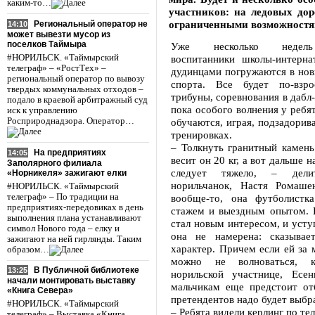
каким-то…
участников: на ледовых дор
ограниченными возможностям
Региональный оператор не
14:10
может вывезти мусор из
поселков Таймыра
Уже несколько недель
#НОРИЛЬСК. «Таймырский
воспитанники школы-интерна
телеграф» – «РостТех» –
дудинцами погружаются в нов
региональный оператор по вывозу
спорта. Все будет по-взро
твердых коммунальных отходов –
трибуны, соревнования в дабл-
подало в краевой арбитражный суд
пока особого волнения у ребя
иск к управлению
Росприроднадзора. Оператор…
обучаются, играя, подзадорива
тренировках.
– Толкнуть гранитный камень
На предприятиях
14:05
весит он 20 кг, а вот дальше н
Заполярного филиала
следует тяжело, – дел
«Норникеля» зажигают елки
норильчанок, Настя Ромаше
#НОРИЛЬСК. «Таймырский
телеграф» – По традиции на
вообще-то, она футболистк
предприятиях-передовиках в день
стажем и выездным опытом. К
выполнения плана устанавливают
стал новым интересом, и усту
символ Нового года – елку и
она не намерена: сказывае
зажигают на ней гирлянды. Таким
характер. Причем если ей за 
образом…
можно не волноваться, 
В Публичной библиотеке
13:25
норильской участнице, Есе
начали монтировать выставку
мальчикам еще предстоит от
«Книга Севера»
претендентов надо будет выбр
#НОРИЛЬСК. «Таймырский
– Ребята видели керлинг по тел
телеграф» – Выставка «Книга