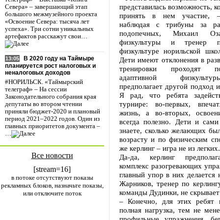
представилась возможность, ко
Севера» – завершающий этап
большого межмузейного проекта
принять в нем участие, – 
«Освоение Севера: тысяча лет
наблюдая с трибуны за ра
успеха». Три сотни уникальных
подопечных, Михаил Оза
артефактов расскажут свои…
физкультуры и тренер п
физкультуре норильской школ
В 2020 году на Таймыре
Дети имеют отклонения в разв
13:05
планируется рост налоговых и
тренировки проходят п
неналоговых доходов
адаптивной физкульту
#НОРИЛЬСК. «Таймырский
предполагает другой подход и
телеграф» – На сессии
Я рад, что ребята задейст
Законодательного собрания края
турнире: во-первых, впеча
депутаты во втором чтении
приняли бюджет-2020 и плановый
жизнь, а во-вторых, освоен
период 2021–2022 годов. Один из
всегда полезно. Дети и сами
главных приоритетов документа –
знаете, сколько желающих бы
…
возрасту и по физическим сп
же керлинг – игра не из легких.
Все новости
Да-да, керлинг предполаг
комплекс разогревающих упра
[stream=16]
главный упор в них делается 
в потоке отсутствуют показы
Жарников, тренер по керлинг
рекламных блоков, назначьте показы,
команды Дудинки, не скрывает
или отключите поток
– Конечно, для этих ребят 
полная нагрузка, тем не мен
профильные упражнения, бе