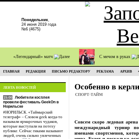
Понедельник
,
24 июня 2019 года
№6 (4675)
«Легендарный» матч
С мечом в руках
ГЛАВНАЯ
РЕДАКЦИЯ
ПИСЬМО РЕДАКТОРУ
РЕКЛАМА
АРХИВ
Особенно в керл
ЛЕНТА НОВОСТЕЙ
СПОРТ-ТАЙМ
Любители косплея
15:00
провели фестиваль GeekOn в
Норильске
#НОРИЛЬСК. «Таймырский
телеграф» – Словом geek когда-то
Совсем скоро ледовая арена
называли ярмарочных чудаков,
которые выступали на потеху
международный турнир по
публике. Сейчас гиками называют
именами спортсменов, котор
людей, очень сильно увлеченных
мира. Будет и несколько ос