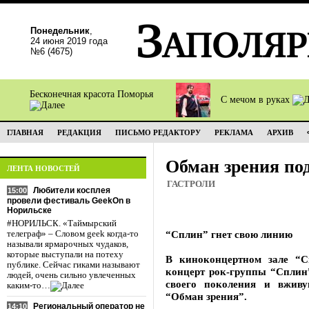
Понедельник
,
24 июня 2019 года
№6 (4675)
Бесконечная красота Поморья
С мечом в руках
ГЛАВНАЯ
РЕДАКЦИЯ
ПИСЬМО РЕДАКТОРУ
РЕКЛАМА
АРХИВ
Обман зрения по
ЛЕНТА НОВОСТЕЙ
ГАСТРОЛИ
Любители косплея
15:00
провели фестиваль GeekOn в
Норильске
#НОРИЛЬСК. «Таймырский
“Сплин” гнет свою линию
телеграф» – Словом geek когда-то
называли ярмарочных чудаков,
которые выступали на потеху
В киноконцертном зале “С
публике. Сейчас гиками называют
концерт рок-группы “Сплин
людей, очень сильно увлеченных
своего поколения и вжив
каким-то…
“Обман зрения”.
Региональный оператор не
14:10