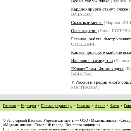
Все не так уж плохо
(Лариса 
Кардиохирурги станут ближе
(
ВАЧАЕВА)
Скользкое место
(Марина БУ
Овсянка, сэр!
(Елена ПОПОВА
Главное, ребята, быстро заяви
СТЕЦЕВИЧ)
Как вы проведете майские вы
Насилие в наследство
(Лариса
“Ковчег” там. Фигаро здесь
(В
ВАЧАЕВА)
У России и Греции много общ
КОСТИКОВА)
Главная
•
Редакция
•
Письмо редактору
•
Реклама
•
Архив
•
Фото
•
Гор
©
Заполярный Вестник
. Учредитель газеты — ООО «Медиакомпания «Северн
«Медиакомпания «Северный город». Все права защищены.
При полном или частичном использовании материалов ссылка на «Заполярны