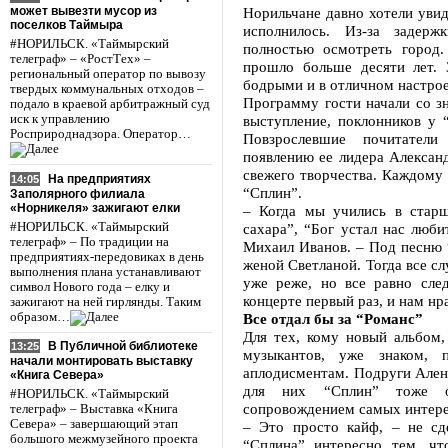
может вывезти мусор из
Норильчане давно хотели увид
поселков Таймыра
исполнилось. Из-за задер
#НОРИЛЬСК. «Таймырский
полностью осмотреть город
телеграф» – «РостТех» –
прошло больше десяти лет. 
региональный оператор по вывозу
бодрыми и в отличном настро
твердых коммунальных отходов –
Программу гости начали со з
подало в краевой арбитражный суд
иск к управлению
выступление, поклонников у 
Росприроднадзора. Оператор…
Повзрослевшие почитател
появлению ее лидера Алексан
свежего творчества. Каждому 
На предприятиях
14:05
“Сплин”.
Заполярного филиала
«Норникеля» зажигают елки
– Когда мы учились в старш
#НОРИЛЬСК. «Таймырский
сахара”, “Бог устал нас люби
телеграф» – По традиции на
Михаил Иванов. – Под песню 
предприятиях-передовиках в день
женой Светланой. Тогда все сл
выполнения плана устанавливают
уже реже, но все равно сле
символ Нового года – елку и
концерте первый раз, и нам нр
зажигают на ней гирлянды. Таким
образом…
Все отдал бы за “Романс”
Для тех, кому новый альбом,
В Публичной библиотеке
13:25
музыкантов, уже знаком, 
начали монтировать выставку
аплодисментам. Подруги Алена
«Книга Севера»
для них “Сплин” тоже о
#НОРИЛЬСК. «Таймырский
сопровождением самых интере
телеграф» – Выставка «Книга
Севера» – завершающий этап
– Это просто кайф, – не сд
большого межмузейного проекта
“Сплина” интересно тем, чт