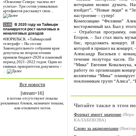
«Освоение Севера: тысяча лет
которыми можно думать. На
успеха». Три сотни уникальных
взойдет”, “Новые люди” и “Зе
артефактов расскажут свои…
настроение – супер!
Композицию “Феллини” Алек
В 2020 году на Таймыре
13:05
восторженный зал. Был у этого
планируется рост налоговых и
– Отработав программу, он
неналоговых доходов
Егоров. – Зал стал звать муз
#НОРИЛЬСК. «Таймырский
бис, продолжить концерт. И
телеграф» – На сессии
которой я пришел на концерт, 
Законодательного собрания края
депутаты во втором чтении
Александр Васильев с коман
приняли бюджет-2020 и плановый
течение полутора часов. По 
период 2021–2022 годов. Один из
“Мика” Евгения Ковальчука,
главных приоритетов документа –
работу по организации концерт
…
коллективы “Мика” планирует 
поклонникам групп “Алиса”, “
Все новости
[stream=16]
в потоке отсутствуют показы
рекламных блоков, назначьте показы,
Читайте также в этом но
или отключите поток
Формат имеет значение
(Вера
КАЛАБЕКОВА)
Слово за акционерами
(Виктор