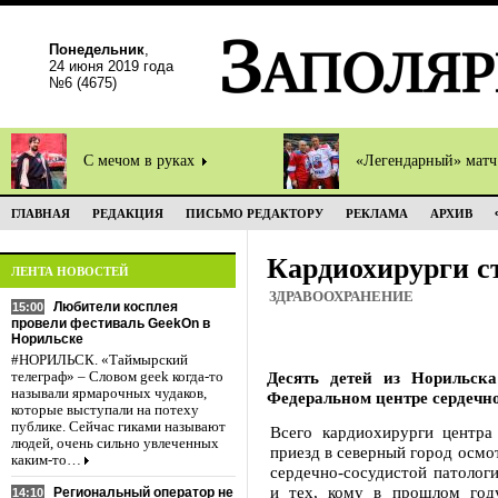
Понедельник
,
24 июня 2019 года
№6 (4675)
С мечом в руках
«Легендарный» мат
ГЛАВНАЯ
РЕДАКЦИЯ
ПИСЬМО РЕДАКТОРУ
РЕКЛАМА
АРХИВ
Кардиохирурги с
ЛЕНТА НОВОСТЕЙ
ЗДРАВООХРАНЕНИЕ
Любители косплея
15:00
провели фестиваль GeekOn в
Норильске
#НОРИЛЬСК. «Таймырский
Десять детей из Норильск
телеграф» – Словом geek когда-то
называли ярмарочных чудаков,
Федеральном центре сердечно
которые выступали на потеху
публике. Сейчас гиками называют
Всего кардиохирурги центра
людей, очень сильно увлеченных
приезд в северный город осмот
каким-то…
сердечно-сосудистой патологи
и тех, кому в прошлом год
Региональный оператор не
14:10