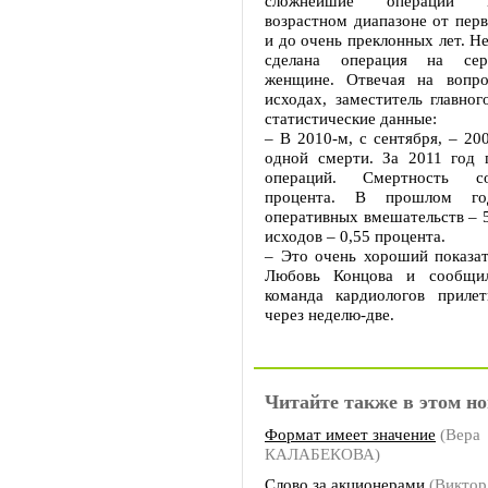
сложнейшие операции 
возрастном диапазоне от пер
и до очень преклонных лет. Не
сделана операция на сер
женщине. Отвечая на вопро
исходах, заместитель главног
статистические данные:
– В 2010-м, с сентября, – 20
одной смерти. За 2011 год 
операций. Смертность со
процента. В прошлом год
оперативных вмешательств – 
исходов – 0,55 процента.
– Это очень хороший показат
Любовь Концова и сообщил
команда кардиологов приле
через неделю-две.
Читайте также в этом но
Формат имеет значение
(Вера
КАЛАБЕКОВА)
Слово за акционерами
(Виктор