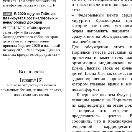
успеха». Три сотни уникальных
и только после этого попадал 
артефактов расскажут свои…
стол.
В 2020 году на Таймыре
13:05
– Федеральный центр серде
планируется рост налоговых и
хирургии Красноярска пр
неналоговых доходов
которое нас очень устраив
#НОРИЛЬСК. «Таймырский
будем направлять пациента
телеграф» – На сессии
сразу к ним на обследование и
Законодательного собрания края
она необходима.
депутаты во втором чтении
приняли бюджет-2020 и плановый
Для обсуждения этого п
период 2021–2022 годов. Один из
Норильск вместе детскими к
главных приоритетов документа –
прилетела и заместитель гла
…
организации медицинской
Елена Лыспак. Пока ее колле
Все новости
детей, Елена Лыспак совместн
здравоохранения провела 
[stream=16]
котором главные врачи и на
в потоке отсутствуют показы
новый формат.
рекламных блоков, назначьте показы,
– Теперь все нюансы будут 
или отключите поток
лечащим врачом из Норильска
из кардиоцентра на этапе до
– подвела итог встречи 
представитель центра. 
сообщила, что в Красноярске
очередной кардиоде
консультирования взрослых па