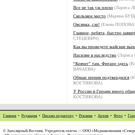
Все не так уж плохо
(Лариса 
Скользкое место
(Марина БУ
Овсянка, сэр!
(Елена ПОПОВА
Главное, ребята, быстро заяви
СТЕЦЕВИЧ)
Как вы проведете майские вы
Насилие в наследство
(Лариса
“Ковчег” там. Фигаро здесь
(В
ВАЧАЕВА)
Обман зрения подтвердился
(Ю
КОСТИКОВА)
У России и Греции много общ
КОСТИКОВА)
Главная
•
Редакция
•
Письмо редактору
•
Реклама
•
Архив
•
Фото
•
Гор
©
Заполярный Вестник
. Учредитель газеты — ООО «Медиакомпания «Северн