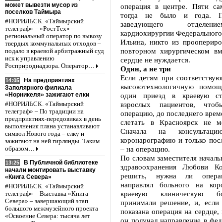
может вывезти мусор из
операция в центре. Пяти с
поселков Таймыра
тогда не было и года. П
#НОРИЛЬСК. «Таймырский
заведующего отделен
телеграф» – «РостТех» –
кардиохирургии Федерального
региональный оператор по вывозу
Ильина, никто из проопериро
твердых коммунальных отходов –
повторном хирургическом вм
подало в краевой арбитражный суд
иск к управлению
сердце не нуждается.
Росприроднадзора. Оператор…
Один, а не три
Если детям при соответствую
На предприятиях
14:05
высокотехнологичную помощ
Заполярного филиала
«Норникеля» зажигают елки
один приезд в краевую ст
взрослых пациентов, что
#НОРИЛЬСК. «Таймырский
телеграф» – По традиции на
операцию, до последнего врем
предприятиях-передовиках в день
слетать в Красноярск не м
выполнения плана устанавливают
Сначала на консультац
символ Нового года – елку и
коронарографию и только пос
зажигают на ней гирлянды. Таким
– на операцию.
образом…
По словам заместителя началь
В Публичной библиотеке
13:25
здравоохранения Любови Ко
начали монтировать выставку
решить, нужна ли операц
«Книга Севера»
направлял больного на кор
#НОРИЛЬСК. «Таймырский
краевую клиническую б
телеграф» – Выставка «Книга
Севера» – завершающий этап
принимали решение, и, если
большого межмузейного проекта
показана операция на сердце,
«Освоение Севера: тысяча лет
он получал направление в фе