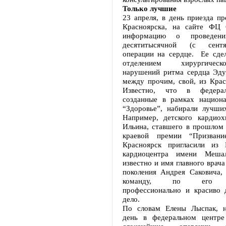
Только лучшие
23 апреля, в день приезда пр
Красноярска, на сайте ФЦ
информацию о проведен
десятитысячной (с сентя
операции на сердце. Ее сде
отделением хирургичес
нарушений ритма сердца Эду
между прочим, свой, из Крас
Известно, что в федерал
созданные в рамках национа
“Здоровье”, набирали лучших
Например, детского кардиох
Ильина, ставшего в прошлом 
краевой премии “Призван
Красноярск пригласили из 
кардиоцентра имени Меша
известно и имя главного врача
поколения Андрея Саковича, 
команду, по его оп
профессионально и красиво
дело.
По словам Елены Лыспак, н
день в федеральном центр