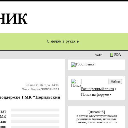
С мечом в руках
PDA
WAP
26 мая 2016 года, 14:02
Расширенный поиск
Текст: Мария ГРИГОРЬЕВА
Поиск на форуме
и поддержке ГМК “Норильский
зят
[stream=6]
ГМК
в потоке отсутствуют показы
рекламных блоков, назначьте
ыло
показы, или отключите поток
ерян