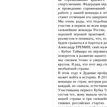
спортсменами. Федерация кёр
и проведению соревнований 
работе у нашей команды в эт
станет отличным его завершен
Мы очень рады, что подобные
участие в первом во всем ми
сильнейшие команды России, 
хорошей игровой практикой. 
реалистом и понимать, что, е
будем сражаться и бороться до
Александр ЕРЕМИН, скип муж
– Кубок Таймыра по кёрлингу
поворотом в развитии нашего 
мы сможем точно и уверенно 
кругом. Я рад, что этот вид с
необъятной страны.
В этом году в Дудинке пройд
может войти в историю. В 20
команды из стран, которые ра
каждый, но сначала, естестве
Участниками первого Кубка Т
состав тех, кому выпала чес
нашей страны и три сильней
главных российских стартах.