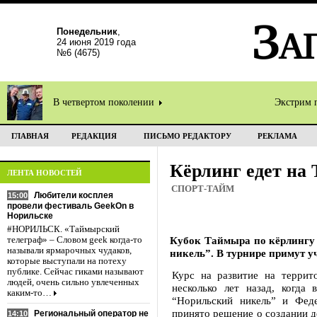
Понедельник
,
24 июня 2019 года
№6 (4675)
В четвертом поколении
Экстрим 
ГЛАВНАЯ
РЕДАКЦИЯ
ПИСЬМО РЕДАКТОРУ
РЕКЛАМА
Кёрлинг едет на
ЛЕНТА НОВОСТЕЙ
СПОРТ-ТАЙМ
Любители косплея
15:00
провели фестиваль GeekOn в
Норильске
#НОРИЛЬСК. «Таймырский
Кубок Таймыра по кёрлингу 
телеграф» – Словом geek когда-то
называли ярмарочных чудаков,
никель”. В турнире примут 
которые выступали на потеху
публике. Сейчас гиками называют
Курс на развитие на террит
людей, очень сильно увлеченных
несколько лет назад, когда
каким-то…
“Норильский никель” и Феде
принято решение о создании д
Региональный оператор не
14:10