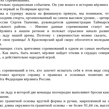
тих соревнованиях.
ительно грандиозным событием. Он уже вошел в историю кёрлинга 
 и первый за Полярным кругом.
товка к турниру вышла на финишную прямую, мы понимаем, чт
раздник спорта, организованный на самом высоком уровне, – цити
ссии Сергея Ткаченко, руководителя администрации Таймырск
пального района. – Именно данные соревнования станут не
кёрлинга в нашем регионе и положат серьезное начало разви
а льду нашей арены. Поэтому с уверенностью можно сказать, 
т свои границы! А Красноярский край скоро обогатится молодым
и.
лающих стать зрителями соревнований в одном из самых необыч
 Как знать, быть может, кёрлинг найдет отклик в сердцах север
й, а действительно народной игрой.
соревнований и тех, кто захочет испытать себя в этом виде спо
отовил краткую справку о правилах и основных понятиях иг
йта Федерации кёрлинга России.
а на льду, в которой две команды поочередно выполняют броски ка
ишени.
из гранитной основы круглой формы и ручки, закрепленной на н
кг, длина окружности гранитной основы – не более 91,44 см, высо