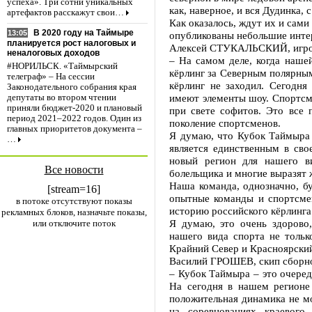
успеха». Три сотни уникальных
как, наверное, и вся Дудинка,
артефактов расскажут свои…
Как оказалось, ждут их и сам
В 2020 году на Таймыре
13:05
опубликованы небольшие инте
планируется рост налоговых и
Алексей СТУКАЛЬСКИЙ, игрок
неналоговых доходов
– На самом деле, когда наше
#НОРИЛЬСК. «Таймырский
кёрлинг за Северным полярным
телеграф» – На сессии
кёрлинг не заходил. Сегодня
Законодательного собрания края
имеют элементы шоу. Спортсм
депутаты во втором чтении
приняли бюджет-2020 и плановый
при свете софитов. Это все 
период 2021–2022 годов. Один из
поколение спортсменов.
главных приоритетов документа –
Я думаю, что Кубок Таймыра 
…
является единственным в сво
новый регион для нашего ви
Все новости
болельщика и многие выразят 
Наша команда, однозначно, б
[stream=16]
опытные команды и спортсмен
в потоке отсутствуют показы
историю российского кёрлинга
рекламных блоков, назначьте показы,
Я думаю, это очень здорово,
или отключите поток
нашего вида спорта не тольк
Крайний Север и Красноярский
Василий ГРОШЕВ, скип сборно
– Кубок Таймыра – это очередн
На сегодня в нашем регионе 
положительная динамика не мо
на соревнованиях краевого