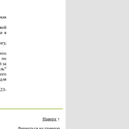
 как
вой
е в
гу,
 что
 по
й за
ль”
ого
 для
23-
Наверх
↑
Вернуться на главную