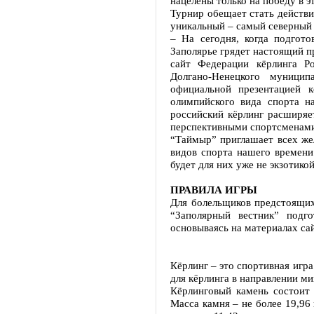
нацелены только на победу в э
Турнир обещает стать действ
уникальный – самый северный
– На сегодня, когда подго
Заполярье грядет настоящий п
сайт Федерации кёрлинга Ро
Долгано-Ненецкого муници
официальной презентацией 
олимпийского вида спорта н
российский кёрлинг расширяе
перспективными спортсменам
“Таймыр” приглашает всех же
видов спорта нашего времени.
будет для них уже не экзотико
ПРАВИЛА ИГРЫ
Для болельщиков предстоящих 
“Заполярный вестник” подг
основываясь на материалах са
Кёрлинг – это спортивная игр
для кёрлинга в направлении м
Кёрлинговый камень состоит 
Масса камня – не более 19,96 