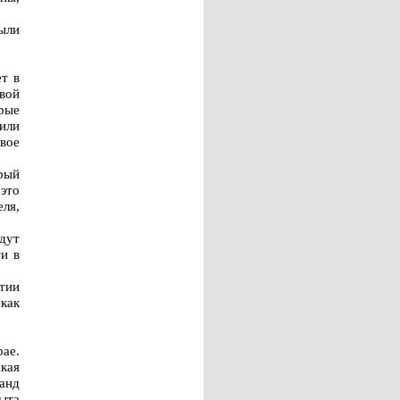
были
т в
овой
рые
или
вое
рый
это
ля,
дут
и в
тии
как
рае.
кая
манд
ыта