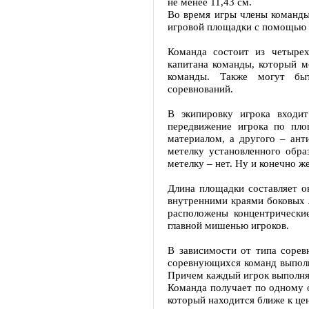
не менее 11,43 см.
Во время игры члены команды
игровой площадки с помощью 
Команда состоит из четырех
капитана команды, который м
команды. Также могут быт
соревнований.
В экипировку игрока входит
передвижение игрока по пл
материалом, а другого – ант
метелку установленного обра
метелку – нет. Ну и конечно 
Длина площадки составляет о
внутренними краями боковых 
расположены концентрические
главной мишенью игроков.
В зависимости от типа сорев
соревнующихся команд выполн
Причем каждый игрок выполняе
Команда получает по одному 
который находится ближе к цен