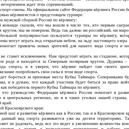
 с нетерпением ждет этих соревнований.
и спорт-смены. На официальном сайте Федерации кёрлинга России 
рвью кёрлингистов о предстоящем турнире.
 мужской сборной России по кёрлингу:
й команде сказали, что мы вошли в число тех, кто первым сыграе
 кругом, мы не поверили. Ведь так далеко ни российский, ни мир
 большой популярностью пользуются турниры по кёрлингу, кото
ены могут играть под открытым небом, на льду настоящего озера 
помогает привлечь новых зрителей для нашего вида спорта и но
не станет исключением. Нам предстоит играть на стадионе, кото
ем роде и находится за Северным полярным кругом. Дудинка – 
да спорта, и я уверен, что кёрлинг найдет там своего зрите
желание попробовать свои силы в этом виде спорта.
удет бороться за призовые места Кубка Таймыра. Соперниками бу
ы, и я думаю, что каждый участник будет биться за право войт
 как победитель первого Кубка Таймыра по кёрлингу.
 что руководство Федерации кёрлинга России помогает в разви
о в центральных регионах, но и в таких уголках нашей страны, 
 край.
й Красноярского края:
ой шаг в развитии кёрлинга как в России, так и в Красноярском к
данный вид спорта развивается уже на десяти территориях. Та
жет не радовать, ведь все это ведет к увеличению количества ко
 уровня, а значит, к возрастанию конкуренции и набору оп