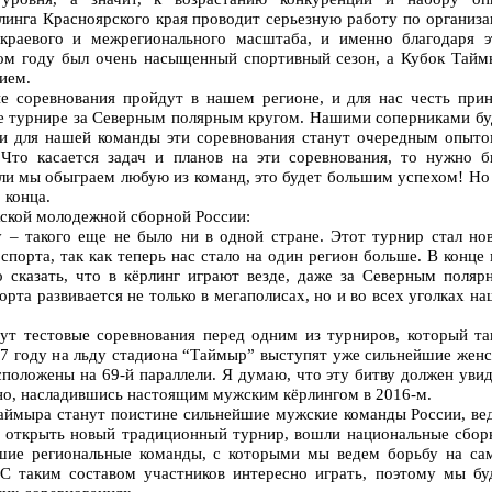
линга Красноярского края проводит серьезную работу по организа
краевого и межрегионального масштаба, и именно благодаря э
ом году был очень насыщенный спортивный сезон, а Кубок Тайм
ием.
 соревнования пройдут в нашем регионе, и для нас честь прин
ре турнире за Северным полярным кругом. Нашими соперниками бу
и для нашей команды эти соревнования станут очередным опыто
Что касается задач и планов на эти соревнования, то нужно б
сли мы обыграем любую из команд, это будет большим успехом! Н
 конца.
ской молодежной сборной России:
 – такого еще не было ни в одной стране. Этот турнир стал но
спорта, так как теперь нас стало на один регион больше. В конце
сказать, что в кёрлинг играют везде, даже за Северным поляр
порта развивается не только в мегаполисах, но и во всех уголках н
ут тестовые соревнования перед одним из турниров, который та
17 году на льду стадиона “Таймыр” выступят уже сильнейшие женс
сположены на 69-й параллели. Я думаю, что эту битву должен уви
нно, насладившись настоящим мужским кёрлингом в 2016-м.
аймыра станут поистине сильнейшие мужские команды России, вед
ть открыть новый традиционный турнир, вошли национальные сбор
шие региональные команды, с которыми мы ведем борьбу на са
 С таким составом участников интересно играть, поэтому мы бу