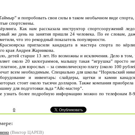
Таймыр” и попробовать свои силы в таком необычном виде спорта,
нитые спортсмены.
ёрлинга. Как нам рассказала инструктор спортсооружений ледо
рвый же день на занятия пришли 24 человека. По ее словам, даж
метили, что это рекордный показатель популярности.
Красноярска пригласили кандидата в мастера спорта по кёрлин
го края Андрея Жарникова.
ло, детей старше 13 лет. Но возможны и исключения. Дело в том,
авляет около 20 килограммов, малышу такая “игрушка” просто не
платное, для взрослых – за символическую плату (около 100 рубле
спечат всем необходимым. Специально для школы “Норильский нике
оборудование и инвентарь: слайдеры, щетки и камни канадск
 которых стоит около тысячи долларов. Также компания приобрела
шину для подготовки льда “Айс-мастер”.
кже узнать более подробную информацию можно по телефонам 8-9
0
мере:
лнено
(Виктор ЦАРЕВ)