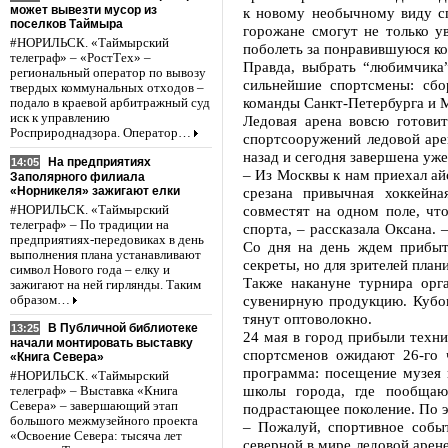
может вывезти мусор из
к новому необычному виду сп
поселков Таймыра
горожане смогут не только у
#НОРИЛЬСК. «Таймырский
поболеть за понравившуюся ко
телеграф» – «РостТех» –
Правда, выбрать “любимчика”
региональный оператор по вывозу
сильнейшие спортсмены: сбо
твердых коммунальных отходов –
команды Санкт-Петербурга и М
подало в краевой арбитражный суд
иск к управлению
Ледовая арена вовсю готовит
Росприроднадзора. Оператор…
спортсооружений ледовой аре
назад и сегодня завершена уже
На предприятиях
14:05
– Из Москвы к нам приехал ай
Заполярного филиала
«Норникеля» зажигают елки
срезана привычная хоккейна
совместят на одном поле, чт
#НОРИЛЬСК. «Таймырский
телеграф» – По традиции на
спорта, – рассказала Оксана.
предприятиях-передовиках в день
Со дня на день ждем прибыти
выполнения плана устанавливают
секреты, но для зрителей пла
символ Нового года – елку и
Также накануне турнира орг
зажигают на ней гирлянды. Таким
сувенирную продукцию. Кубок
образом…
тянут оптоволокно.
В Публичной библиотеке
13:25
24 мая в город прибыли техн
начали монтировать выставку
спортсменов ожидают 26-го 
«Книга Севера»
программа: посещение музея 
#НОРИЛЬСК. «Таймырский
школы города, где пообщаю
телеграф» – Выставка «Книга
Севера» – завершающий этап
подрастающее поколение. По э
большого межмузейного проекта
– Пожалуй, спортивное собы
«Освоение Севера: тысяча лет
северной в мире ледовой арене