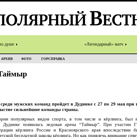
по душе
«Легендарный» матч
АРХИВ
ФОТО
ГОРСПРАВКА
 Таймыр
среди мужских команд пройдет в Дудинке с 27 по 29 мая пр
участие сильнейшие команды страны.
ории популярных видов спорта, в том числе и кёрлинга, был в
 в Дудинке появилась ледовая арена “Таймыр”. При участии 
рации кёрлинга России и Красноярского края впоследствии б
етской бесплатной школы кёрлинга. Но как привлечь внимание сев