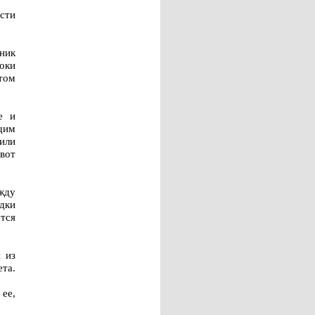
сти
ник
оки
том
е и
щим
или
вот
жду
дки
тся
 из
та.
ее,