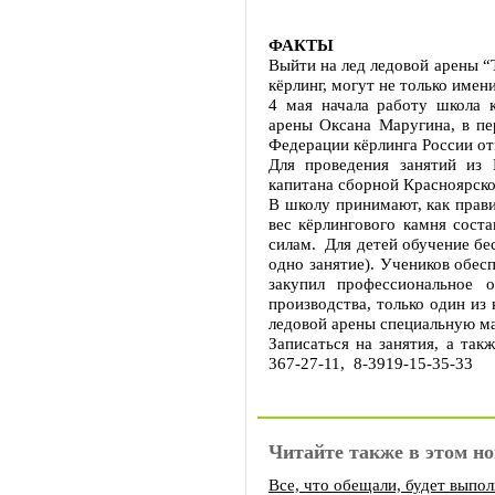
ФАКТЫ
Выйти на лед ледовой арены “
кёрлинг, могут не только име
4 мая начала работу школа к
арены Оксана Маругина, в пе
Федерации кёрлинга России от
Для проведения занятий из 
капитана сборной Красноярско
В школу принимают, как прави
вес кёрлингового камня сост
силам. Для детей обучение бес
одно занятие). Учеников обе
закупил профессиональное 
производства, только один из
ледовой арены специальную ма
Записаться на занятия, а та
367-27-11, 8-3919-15-35-33
Читайте также в этом но
Все, что обещали, будет выпо