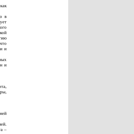
как
о в
рует
ого
кой
тию
что
и и
ных
ян и
рта,
ры,
мней
ей.
та –