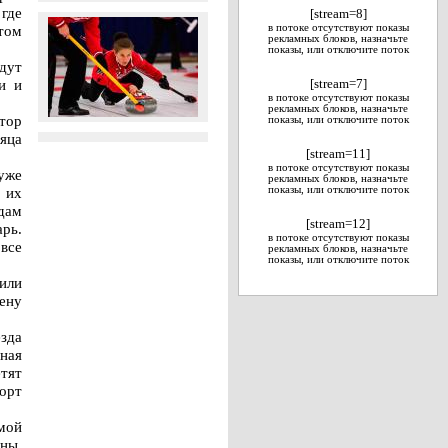
где
[stream=8]
том
в потоке отсутствуют показы
рекламных блоков, назначьте
показы, или отключите поток
дут
и и
[stream=7]
в потоке отсутствуют показы
рекламных блоков, назначьте
тор
показы, или отключите поток
яца
[stream=11]
в потоке отсутствуют показы
 уже
рекламных блоков, назначьте
 их
показы, или отключите поток
дам
[stream=12]
арь.
в потоке отсутствуют показы
все
рекламных блоков, назначьте
показы, или отключите поток
или
ену
зда
ная
тят
орт
мой
ены,