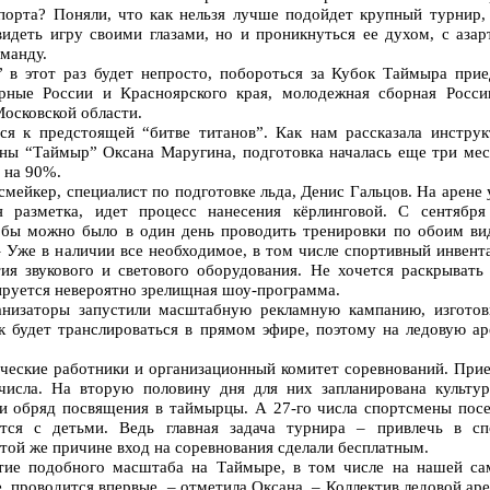
орта? Поняли, что как нельзя лучше подойдет крупный турнир, 
видеть игру своими глазами, но и проникнуться ее духом, с азар
манду.
 в этот раз будет непросто, побороться за Кубок Таймыра прие
рные России и Красноярского края, молодежная сборная Росси
осковской области.
ся к предстоящей “битве титанов”. Как нам рассказала инструк
ны “Таймыр” Оксана Маругина, подготовка началась еще три мес
 на 90%.
смейкер, специалист по подготовке льда, Денис Гальцов. На арене
я разметка, идет процесс нанесения кёрлинговой. С сентября
обы можно было в один день проводить тренировки по обоим ви
 – Уже в наличии все необходимое, в том числе спортивный инвент
я звукового и светового оборудования. Не хочется раскрывать 
нируется невероятно зрелищная шоу-программа.
анизаторы запустили масштабную рекламную кампанию, изготов
 будет транслироваться в прямом эфире, поэтому на ледовую ар
ические работники и организационный комитет соревнований. Прие
числа. На вторую половину дня для них запланирована культур
и обряд посвящения в таймырцы. А 27-го числа спортсмены посе
тся с детьми. Ведь главная задача турнира – привлечь в сп
той же причине вход на соревнования сделали бесплатным.
тие подобного масштаба на Таймыре, в том числе на нашей са
, проводится впервые, – отметила Оксана. – Коллектив ледовой ар