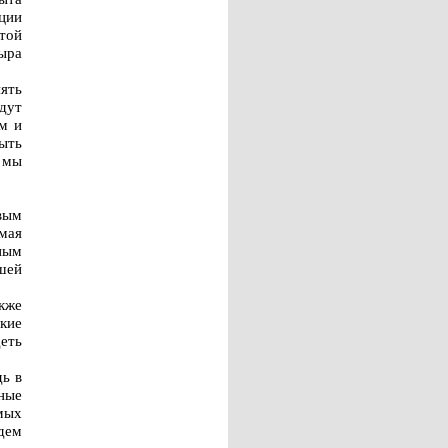
ции
той
ыра
ять
дут
м и
ыть
о мы
вым
 мая
ным
ашей
кже
кие
деть
ь в
ные
мых
дем