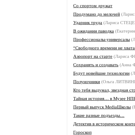
Со спортом дружат
Продумано до мелочей
(Лари
Ударник труда
(Лариса СТЕЦ
В ожидании паводка
(Екатери
Профессионалы-универсалы
(Л
“Свободного времени не хвата
Аэропорт на старте
(Лариса 
Сохранять и создавать
(Анна 
Будут новейшие технологии
(
Полуночники
(Ольга ЛИТВИН
Кто тебя выдумал, звездная ст
Тайная история… в Музее НП
Первый выпуск MediaШколы
(
Такие разные подъезды…
Детектив в историческом конт
Гороскоп