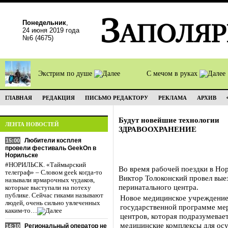
Понедельник
,
24 июня 2019 года
№6 (4675)
Экстрим по душе
С мечом в руках
ГЛАВНАЯ
РЕДАКЦИЯ
ПИСЬМО РЕДАКТОРУ
РЕКЛАМА
АРХИВ
Будут новейшие технологии
ЛЕНТА НОВОСТЕЙ
ЗДРАВООХРАНЕНИЕ
Любители косплея
15:00
провели фестиваль GeekOn в
Норильске
#НОРИЛЬСК. «Таймырский
Во время рабочей поездки в Но
телеграф» – Словом geek когда-то
Виктор Толоконский провел вые
называли ярмарочных чудаков,
перинатального центра.
которые выступали на потеху
публике. Сейчас гиками называют
Новое медицинское учреждение
людей, очень сильно увлеченных
государственной программе ме
каким-то…
центров, которая подразумевает
медицинские комплексы для осу
Региональный оператор не
14:10