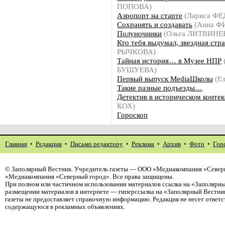
ПОПОВА)
Аэропорт на старте
(Лариса Ф
Сохранять и создавать
(Анна Ф
Полуночники
(Ольга ЛИТВИНЕ
Кто тебя выдумал, звездная стр
РЫЧКОВА)
Тайная история… в Музее НПР
БУШУЕВА)
Первый выпуск MediaШколы
(Е
Такие разные подъезды…
Детектив в историческом контек
КОХ)
Гороскоп
Главная
•
Редакция
•
Письмо редактору
•
Реклама
•
Архив
•
Фото
•
Гор
©
Заполярный Вестник
. Учредитель газеты — ООО «Медиакомпания «Северн
«Медиакомпания «Северный город». Все права защищены.
При полном или частичном использовании материалов ссылка на «Заполярны
размещении материалов в интернете — гиперссылка на «Заполярный Вестник
газеты не предоставляет справочную информацию. Редакция не несет ответ
содержащуюся в рекламных объявлениях.