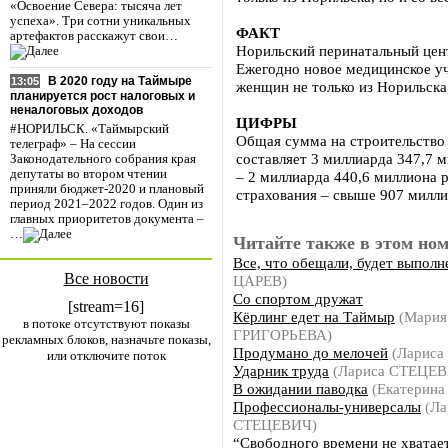
«Освоение Севера: тысяча лет
успеха». Три сотни уникальных
ФАКТ
артефактов расскажут свои…
Норильский перинатальный цент
Ежегодно новое медицинское у
В 2020 году на Таймыре
13:05
женщин не только из Норильска,
планируется рост налоговых и
неналоговых доходов
ЦИФРЫ
#НОРИЛЬСК. «Таймырский
Общая сумма на строительство 
телеграф» – На сессии
составляет 3 миллиарда 347,7 
Законодательного собрания края
депутаты во втором чтении
– 2 миллиарда 440,6 миллиона 
приняли бюджет-2020 и плановый
страхования – свыше 907 милли
период 2021–2022 годов. Один из
главных приоритетов документа –
…
Читайте также в этом ном
Все, что обещали, будет выполн
Все новости
ЦАРЕВ)
Со спортом дружат
[stream=16]
Кёрлинг едет на Таймыр
(Мария
в потоке отсутствуют показы
ГРИГОРЬЕВА)
рекламных блоков, назначьте показы,
Продумано до мелочей
(Лариса
или отключите поток
Ударник труда
(Лариса СТЕЦЕВ
В ожидании паводка
(Екатерин
Профессионалы-универсалы
(Ла
СТЕЦЕВИЧ)
“Свободного времени не хватае