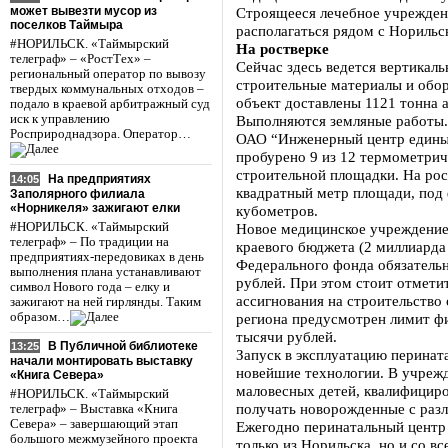
может вывезти мусор из
Строящееся лечебное учреждени
поселков Таймыра
располагаться рядом с Норильс
#НОРИЛЬСК. «Таймырский
На ростверке
телеграф» – «РостТех» –
Сейчас здесь ведется вертикаль
региональный оператор по вывозу
строительные материалы и обор
твердых коммунальных отходов –
объект доставлены 1121 тонна а
подало в краевой арбитражный суд
иск к управлению
Выполняются земляные работы.
Росприроднадзора. Оператор…
ОАО “Инженерный центр единых
пробурено 9 из 12 термометрич
строительной площадки. На рос
На предприятиях
14:05
квадратный метр площади, под
Заполярного филиала
«Норникеля» зажигают елки
кубометров.
#НОРИЛЬСК. «Таймырский
Новое медицинское учреждение 
телеграф» – По традиции на
краевого бюджета (2 миллиарда
предприятиях-передовиках в день
Федерального фонда обязательн
выполнения плана устанавливают
рублей. При этом стоит отмети
символ Нового года – елку и
ассигнования на строительство
зажигают на ней гирлянды. Таким
образом…
региона предусмотрен лимит фи
тысячи рублей.
В Публичной библиотеке
13:25
Запуск в эксплуатацию перинат
начали монтировать выставку
новейшие технологии. В учрежд
«Книга Севера»
маловесных детей, квалифицир
#НОРИЛЬСК. «Таймырский
получать новорожденные с раз
телеграф» – Выставка «Книга
Севера» – завершающий этап
Ежегодно перинатальный центр
большого межмузейного проекта
только из Норильска, но и со в