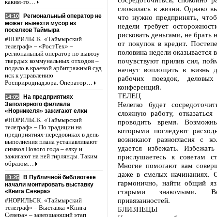
каким-то…
сложилась в жизни. Однако вы
Региональный оператор не
14:10
что нужно предпринять, что
может вывезти мусор из
недели требует осторожност
поселков Таймыра
рисковать деньгами, не брать 
#НОРИЛЬСК. «Таймырский
от покупок в кредит. Постеп
телеграф» – «РостТех» –
половина недели оказывается 
региональный оператор по вывозу
почувствуют прилив сил, пой
твердых коммунальных отходов –
подало в краевой арбитражный суд
начнут воплощать в жизнь 
иск к управлению
рабочих поездок, деловых
Росприроднадзора. Оператор…
конференций.
ТЕЛЕЦ
На предприятиях
14:05
Нелегко будет сосредоточи
Заполярного филиала
«Норникеля» зажигают елки
сложную работу, отказаться
#НОРИЛЬСК. «Таймырский
проводить время. Возможн
телеграф» – По традиции на
которыми последуют расход
предприятиях-передовиках в день
возникают разногласия с к
выполнения плана устанавливают
удается избежать. Избежат
символ Нового года – елку и
прислушаетесь к советам с
зажигают на ней гирлянды. Таким
образом…
Многие помогают вам совер
даже в смелых начинаниях. 
В Публичной библиотеке
13:25
гармонично, найти общий яз
начали монтировать выставку
старыми знакомыми. Во
«Книга Севера»
привязанностей.
#НОРИЛЬСК. «Таймырский
телеграф» – Выставка «Книга
БЛИЗНЕЦЫ
Севера» – завершающий этап