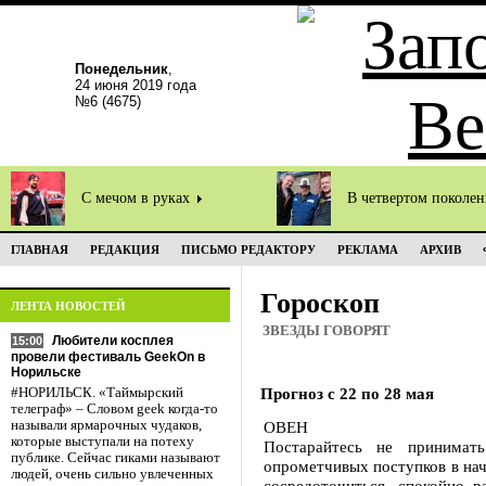
Понедельник
,
24 июня 2019 года
№6 (4675)
С мечом в руках
В четвертом поколе
ГЛАВНАЯ
РЕДАКЦИЯ
ПИСЬМО РЕДАКТОРУ
РЕКЛАМА
АРХИВ
Гороскоп
ЛЕНТА НОВОСТЕЙ
ЗВЕЗДЫ ГОВОРЯТ
Любители косплея
15:00
провели фестиваль GeekOn в
Норильске
Прогноз с 22 по 28 мая
#НОРИЛЬСК. «Таймырский
телеграф» – Словом geek когда-то
называли ярмарочных чудаков,
ОВЕН
которые выступали на потеху
Постарайтесь не принима
публике. Сейчас гиками называют
опрометчивых поступков в нач
людей, очень сильно увлеченных
сосредоточиться, спокойно р