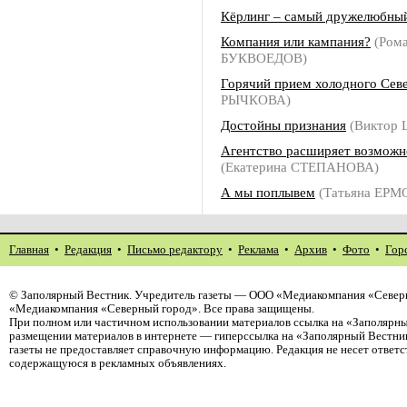
Кёрлинг – самый дружелюбный
Компания или кампания?
(Ром
БУКВОЕДОВ)
Горячий прием холодного Сев
РЫЧКОВА)
Достойны признания
(Виктор 
Агентство расширяет возможн
(Екатерина СТЕПАНОВА)
А мы поплывем
(Татьяна ЕР
Главная
•
Редакция
•
Письмо редактору
•
Реклама
•
Архив
•
Фото
•
Гор
©
Заполярный Вестник
. Учредитель газеты — ООО «Медиакомпания «Северн
«Медиакомпания «Северный город». Все права защищены.
При полном или частичном использовании материалов ссылка на «Заполярны
размещении материалов в интернете — гиперссылка на «Заполярный Вестник
газеты не предоставляет справочную информацию. Редакция не несет ответ
содержащуюся в рекламных объявлениях.