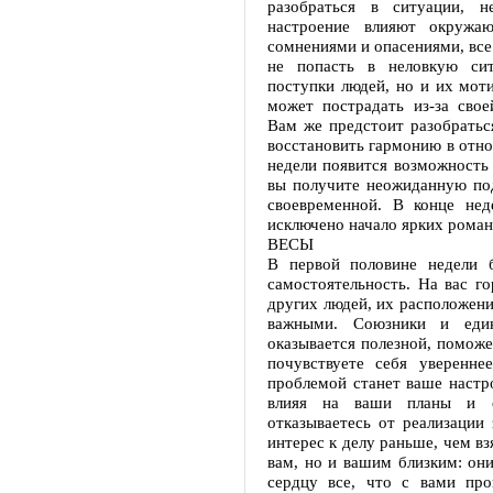
разобраться в ситуации, 
настроение влияют окружа
сомнениями и опасениями, все
не попасть в неловкую сит
поступки людей, но и их мот
может пострадать из-за свое
Вам же предстоит разобратьс
восстановить гармонию в отно
недели появится возможность
вы получите неожиданную под
своевременной. В конце не
исключено начало ярких рома
ВЕСЫ
В первой половине недели б
самостоятельность. На вас го
других людей, их расположени
важными. Союзники и еди
оказывается полезной, поможе
почувствуете себя уверенне
проблемой станет ваше настр
влияя на ваши планы и 
отказываетесь от реализации
интерес к делу раньше, чем вз
вам, но и вашим близким: они
сердцу все, что с вами про