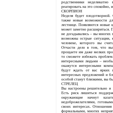
родственники неделикатно
реагировать на это спокойно, 
СКОРПИОН
Неделя будет плодотворной.
также новые возможности дл
лестнице. Появляются новые ц
может заметно расшириться. 
не догадывались – вы многих 
возможны острые ситуации, 
человеке, которого вы счи
Отчасти дело в том, что в
прощаете им даже мелких пром
то сможете избежать проблем.
интересными людьми – необы
окажутся интересными комп
будут ждать от вас ярких 
интересных предложений и бл
особой станут близкими, вы бы
СТРЕЛЕЦ
Вы настроены решительно и г
Есть риск лишиться поддерж
окружающие начнут казат
недоброжелателями, готовым
своих интересах. Отношения
формальными, многих неприят