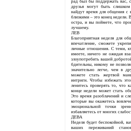
рад был бы поддержать вас, с
друзья могут быть слишком
найдут время для общения с 
близкими – это конец недели. 
остра, и вы поймете, что про
лучшему.
ЛЕВ
Благоприятная неделя для об
впечатление, сможете укреп
личные отношения. С теми, кт
имеете, ничего не ожидая вза
злоупотребить вашей добротой
бдительны, никому не позволя
значительно легче, чем в др
можете стать жертвой ман
интриги. Чтобы избежать эт
ленитесь проверять то, что 
конце недели может стать об
Это время разоблачений и сл
которые вы окажетесь вовлеч
эмоциональной точки зре
избавляетесь от многих слабос
ДЕВА
Неделя будет беспокойной, ва
ваших переживаний стано