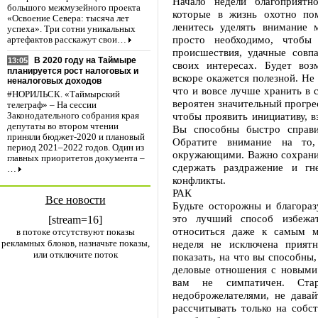
Начало недели благоприятн
большого межмузейного проекта
которые в жизнь охотно по
«Освоение Севера: тысяча лет
ленитесь уделять внимание 
успеха». Три сотни уникальных
просто необходимо, чтобы
артефактов расскажут свои…
происшествия, удачные совпа
В 2020 году на Таймыре
13:05
своих интересах. Будет во
планируется рост налоговых и
вскоре окажется полезной. Не
неналоговых доходов
что и вовсе лучше хранить в 
#НОРИЛЬСК. «Таймырский
вероятен значительный прогре
телеграф» – На сессии
чтобы проявить инициативу, 
Законодательного собрания края
депутаты во втором чтении
Вы способны быстро справ
приняли бюджет-2020 и плановый
Обратите внимание на то
период 2021–2022 годов. Один из
окружающими. Важно сохранит
главных приоритетов документа –
сдержать раздражение и гн
…
конфликты.
РАК
Все новости
Будьте осторожны и благораз
это лучший способ избежат
[stream=16]
относиться даже к самым м
в потоке отсутствуют показы
рекламных блоков, назначьте показы,
неделя не исключена прият
или отключите поток
показать, на что вы способны
деловые отношения с новыми 
вам не симпатичен. Ста
недоброжелателями, не давай
рассчитывать только на собст