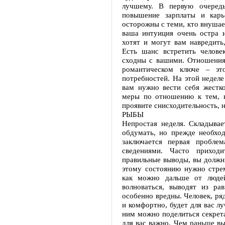
лучшему. В первую очередь
повышение зарплаты и карь
осторожны с теми, кто внушае
ваша интуиция очень остра 
хотят и могут вам навредить
Есть шанс встретить челове
сходны с вашими. Отношения 
романтическом ключе – эт
потребностей. На этой недел
вам нужно вести себя жестко
меры по отношению к тем, к
проявите снисходительность, 
РЫБЫ
Непростая неделя. Складывае
обдумать, но прежде необхо
заключается первая пробле
сведениями. Часто приход
правильные выводы, вы должн
этому состоянию нужно стрем
как можно дальше от людей
волноваться, выводят из ра
особенно вредны. Человек, ря
и комфортно, будет для вас 
ним можно поделиться секрета
для вас важно. Чем раньше вы