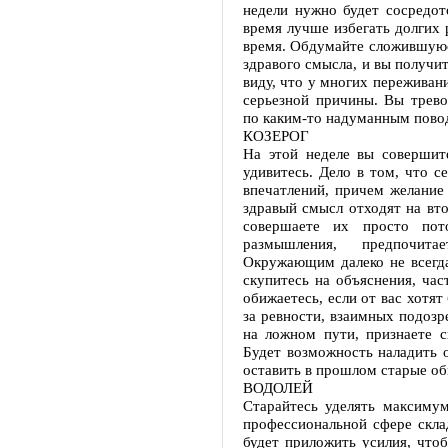
недели нужно будет сосредот
время лучше избегать долгих 
время. Обдумайте сложившуюся
здравого смысла, и вы получи
виду, что у многих переживан
серьезной причины. Вы тревож
по каким-то надуманным пово
КОЗЕРОГ
На этой неделе вы совершит
удивитесь. Дело в том, что с
впечатлений, причем желание 
здравый смысл отходят на вт
совершаете их просто пот
размышления, предпочита
Окружающим далеко не всегд
скупитесь на объяснения, ча
обижаетесь, если от вас хотя
за ревности, взаимных подозр
на ложном пути, признаете с
Будет возможность наладить о
оставить в прошлом старые об
ВОДОЛЕЙ
Старайтесь уделять максиму
профессиональной сфере скла
будет приложить усилия, чтоб