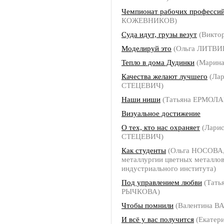
Чемпионат рабочих професси
КОЖЕВНИКОВ)
Суда идут, грузы везут
(Викто
Моделируй это
(Ольга ЛИТВ
Тепло в дома Дудинки
(Марин
Качества желают лучшего
(Лар
СТЕЦЕВИЧ)
Наши ниши
(Татьяна ЕРМОЛА
Визуальное достижение
О тех, кто нас охраняет
(Ларис
СТЕЦЕВИЧ)
Как студенты
(Ольга НОСОВА,
металлургии цветных металло
индустриального института)
Под управлением любви
(Тать
РЫЧКОВА)
Чтобы помнили
(Валентина В
И всё у вас получится
(Екатер