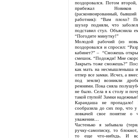
поздоровался. Потом второй,
прибежал Новиков
(расконвоированный, бывший
работник): “Вам плохо? П
шухер подняли, что заболел
подставил стул. Объяснила ем
“Погодите минутку!”
Молодой рабочий (из новы
поздоровался и спросил: “Раз
кабинет?” – “Сможешь открыт
смешок. “Подожди! Мне скоро
Закрыть тоже сможешь?” Пос
как мать на несмышленыша и
отпер все замки. Исчез, а вмес
под земли) возникли дроб
ремнями. Пока сняла полушубо
не было. Села я к столу и поч
такой глупой! Замки надежные
Карандаша не пропадало!
сообразила до сих пор, что у
ловкачей свое понятие о ч
уважении…
Частенько я забывала (теря
ручку-самописку, то блокнот,
то еще что-нибудь. И вс