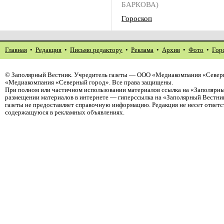
БАРКОВА)
Гороскоп
Главная
•
Редакция
•
Письмо редактору
•
Реклама
•
Архив
•
Фото
•
Гор
©
Заполярный Вестник
. Учредитель газеты — ООО «Медиакомпания «Северн
«Медиакомпания «Северный город». Все права защищены.
При полном или частичном использовании материалов ссылка на «Заполярны
размещении материалов в интернете — гиперссылка на «Заполярный Вестник
газеты не предоставляет справочную информацию. Редакция не несет ответ
содержащуюся в рекламных объявлениях.