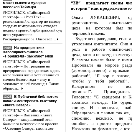
“ЗВ” предлагает своим чи
может вывезти мусор из
поселков Таймыра
историй” как продолжение ю
#НОРИЛЬСК. «Таймырский
Ольга ЛУКАШЕВИЧ, орг
телеграф» – «РостТех» –
региональный оператор по вывозу
руководитель опытно-мета
твердых коммунальных отходов –
цеха, на котором был по
подало в краевой арбитражный суд
черновой никель:
иск к управлению
– Будет несправедливо, если я
Росприроднадзора. Оператор…
уголовном контингенте. Они 
На предприятиях
14:05
роль в работе опытно-мета
Заполярного филиала
цеха, хотя и не всегда заметну
«Норникеля» зажигают елки
В самом начале было с ними
#НОРИЛЬСК. «Таймырский
Пробовали на морозе разде
телеграф» – По традиции на
(демонстративно) с криками:
предприятиях-передовиках в день
выполнения плана устанавливают
работал!”, “Я вор в законе
символ Нового года – елку и
чтобы у тебя работал!”,
зажигают на ней гирлянды. Таким
Каларгоном не ис
образом…
пуганые!”. Приходилось 
Говорила: “С карцером и К
В Публичной библиотеке
13:25
начали монтировать выставку
возиться некогда. Не буде
«Книга Севера»
спишу. И списывала, наби
#НОРИЛЬСК. «Таймырский
Обращалась я с ними так же, 
телеграф» – Выставка «Книга
спокойно, вежливо, не пр
Севера» – завершающий этап
ошибки, а просто предлагал
большого межмузейного проекта
Называла по фамилиям, а кто
«Освоение Севера: тысяча лет