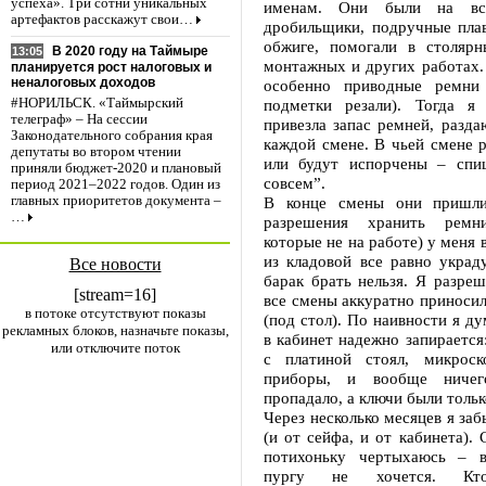
успеха». Три сотни уникальных
именам. Они были на вся
артефактов расскажут свои…
дробильщики, подручные пла
обжиге, помогали в столярн
В 2020 году на Таймыре
13:05
монтажных и других работах. 
планируется рост налоговых и
неналоговых доходов
особенно приводные ремни
подметки резали). Тогда я 
#НОРИЛЬСК. «Таймырский
телеграф» – На сессии
привезла запас ремней, разда
Законодательного собрания края
каждой смене. В чьей смене 
депутаты во втором чтении
или будут испорчены – спи
приняли бюджет-2020 и плановый
совсем”.
период 2021–2022 годов. Один из
В конце смены они пришли
главных приоритетов документа –
…
разрешения хранить ремн
которые не на работе) у меня в
из кладовой все равно украду
Все новости
барак брать нельзя. Я разреш
[stream=16]
все смены аккуратно приносил
в потоке отсутствуют показы
(под стол). По наивности я ду
рекламных блоков, назначьте показы,
в кабинет надежно запирается
или отключите поток
с платиной стоял, микрос
приборы, и вообще ничег
пропадало, а ключи были тольк
Через несколько месяцев я за
(и от сейфа, и от кабинета).
потихоньку чертыхаюсь – в
пургу не хочется. Кто