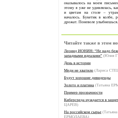
оказывалось на моем письме
этому я уже не удивлялась, ка
и цветам на столе – утрам
началось. Букетик в колбе, 
дрожат. Поневоле улыбнешься
Читайте также в этом но
Леонид ИОНИН: “Не надо беж
западными идеалами”
(Юлия 
День в истории
Меди не хватило
(Лариса СТЕ
Будут хорошие дивиденды
Золото и платина
(Татьяна Е
Пример прозрачности
Киберсреда нуждается в защи
ЦАРЕВ)
На российском сырье
(Татьяна
ЕРМОЛАЕВА)