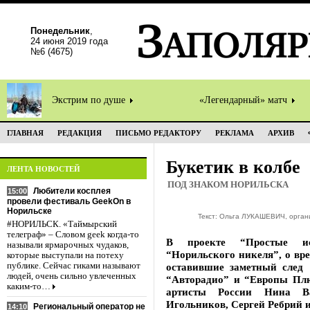
Понедельник
,
24 июня 2019 года
№6 (4675)
Экстрим по душе
«Легендарный» матч
ГЛАВНАЯ
РЕДАКЦИЯ
ПИСЬМО РЕДАКТОРУ
РЕКЛАМА
АРХИВ
Букетик в колбе
ЛЕНТА НОВОСТЕЙ
ПОД ЗНАКОМ НОРИЛЬСКА
Любители косплея
15:00
провели фестиваль GeekOn в
Норильске
Текст: Ольга ЛУКАШЕВИЧ, органи
#НОРИЛЬСК. «Таймырский
телеграф» – Словом geek когда-то
В проекте “Простые ис
называли ярмарочных чудаков,
“Норильского никеля”, о вре
которые выступали на потеху
публике. Сейчас гиками называют
оставившие заметный след 
людей, очень сильно увлеченных
“Авторадио” и “Европы Плю
каким-то…
артисты России Нина Ва
Игольников, Сергей Ребрий 
Региональный оператор не
14:10