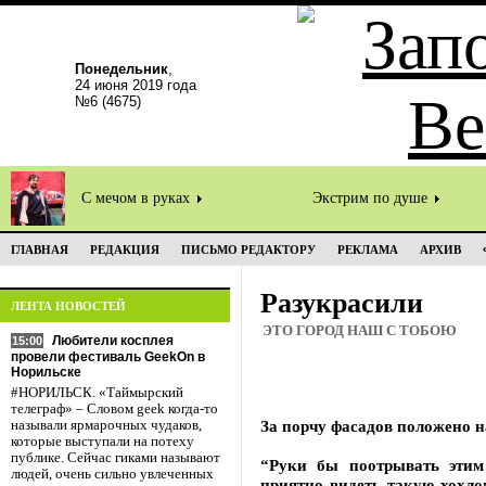
Понедельник
,
24 июня 2019 года
№6 (4675)
С мечом в руках
Экстрим по душе
ГЛАВНАЯ
РЕДАКЦИЯ
ПИСЬМО РЕДАКТОРУ
РЕКЛАМА
АРХИВ
Разукрасили
ЛЕНТА НОВОСТЕЙ
ЭТО ГОРОД НАШ С ТОБОЮ
Любители косплея
15:00
провели фестиваль GeekOn в
Норильске
#НОРИЛЬСК. «Таймырский
телеграф» – Словом geek когда-то
За порчу фасадов положено 
называли ярмарочных чудаков,
которые выступали на потеху
публике. Сейчас гиками называют
“Руки бы поотрывать эти
людей, очень сильно увлеченных
приятно видеть такую хохло