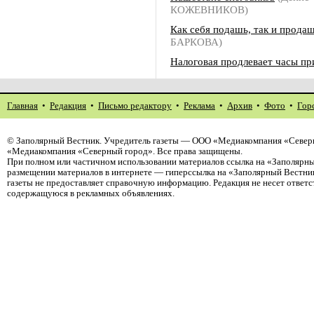
КОЖЕВНИКОВ)
Как себя подашь, так и прода
БАРКОВА)
Налоговая продлевает часы пр
Главная
•
Редакция
•
Письмо редактору
•
Реклама
•
Архив
•
Фото
•
Гор
©
Заполярный Вестник
. Учредитель газеты — ООО «Медиакомпания «Северн
«Медиакомпания «Северный город». Все права защищены.
При полном или частичном использовании материалов ссылка на «Заполярны
размещении материалов в интернете — гиперссылка на «Заполярный Вестник
газеты не предоставляет справочную информацию. Редакция не несет ответ
содержащуюся в рекламных объявлениях.