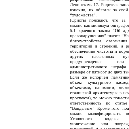
Ленинском, 17. Родители зап
конечно, их обязали за свой
“художества”.
Юристы поясняют, что за 
можно как минимум оштрафова
5.1 краевого закона “Об ад
правонарушениях” гласит: “Н
благоустройства, озеленени
территорий и строений, а р
обеспечению чистоты и поряд
других населенных пун
предупреждение или
административного штрафа
размере от пятисот до двух ты
Если же испорчен памятник
объект культурного насле
объектами, напомним, явля
сталинской архитектуры в на
проспекта), то можно понест
ответственность по стат
“Вандализм”. Кроме того, по
можно квалифицировать п
Уголовного кодекса 
уничтожение или повреж
имущества”. А с заявлением 