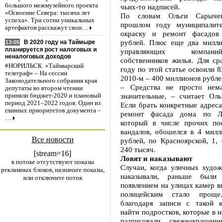
большого межмузейного проекта
чьих-то надписей.
«Освоение Севера: тысяча лет
По словам Ольги Сарычев
успеха». Три сотни уникальных
прошлом году муниципалите
артефактов расскажут свои…
окраску и ремонт фасадов
рублей. Плюс еще два милли
В 2020 году на Таймыре
13:05
планируется рост налоговых и
управляющих компани
неналоговых доходов
собственников жилья. Для ср
#НОРИЛЬСК. «Таймырский
году по этой статье освоили 8
телеграф» – На сессии
2010-м – 400 миллионов рубле
Законодательного собрания края
– Средства не просто нема
депутаты во втором чтении
значительные, – считает Оль
приняли бюджет-2020 и плановый
период 2021–2022 годов. Один из
Если брать конкретные адреса,
главных приоритетов документа –
ремонт фасада дома по Ле
…
который в числе прочих по
вандалов, обошелся в 4 милл
Все новости
рублей, по Красноярской, 1,
240 тысяч.
[stream=16]
Ловят и наказывают
в потоке отсутствуют показы
Случаи, когда уличных худож
рекламных блоков, назначьте показы,
наказывали, раньше были
или отключите поток
появлением на улицах камер 
полицейским стало проще
благодаря записи с такой 
найти подростков, которые в н
разрисовали свежеокраше