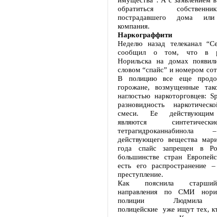
обратиться собственн
пострадавшего дома или
компания.
Наркограффити
Неделю назад телеканал “С
сообщил о том, что в р
Норильска на домах появил
словом “спайс” и номером сот
В полицию все еще продо
горожане, возмущенные так
наглостью наркоторговцев: Sp
разновидность наркотическ
смеси. Ее действующим
являются синтетичес
тетрагидроканнабинола
действующего вещества мар
года спайс запрещен в Р
большинстве стран Европейс
есть его распространение –
преступление.
Как пояснила старший
направления по СМИ норил
полиции Людмила Т
полицейские уже ищут тех, к