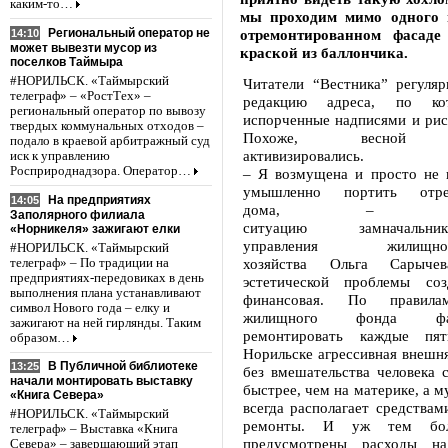
каким-то…
мы проходим мимо одного 
Региональный оператор не
отремонтированном фасаде
14:10
может вывезти мусор из
краской из баллончика.
поселков Таймыра
#НОРИЛЬСК. «Таймырский
Читатели “Вестника” регуля
телеграф» – «РостТех» –
редакцию адреса, по ко
региональный оператор по вывозу
испорченные надписями и рис
твердых коммунальных отходов –
Похоже, весной “х
подало в краевой арбитражный суд
активизировались.
иск к управлению
Росприроднадзора. Оператор…
– Я возмущена и просто не 
умышленно портить отрем
На предприятиях
14:05
дома, – комме
Заполярного филиала
ситуацию замначальник
«Норникеля» зажигают елки
управления жилищно-ко
#НОРИЛЬСК. «Таймырский
хозяйства Ольга Сарыч
телеграф» – По традиции на
предприятиях-передовиках в день
эстетической проблемы со
выполнения плана устанавливают
финансовая. По правила
символ Нового года – елку и
жилищного фонда ф
зажигают на ней гирлянды. Таким
ремонтировать каждые пя
образом…
Норильске агрессивная внешня
В Публичной библиотеке
13:25
без вмешательства человека 
начали монтировать выставку
быстрее, чем на материке, а м
«Книга Севера»
всегда располагает средствам
#НОРИЛЬСК. «Таймырский
ремонты. И уж тем бол
телеграф» – Выставка «Книга
предусмотрены расходы на
Севера» – завершающий этап