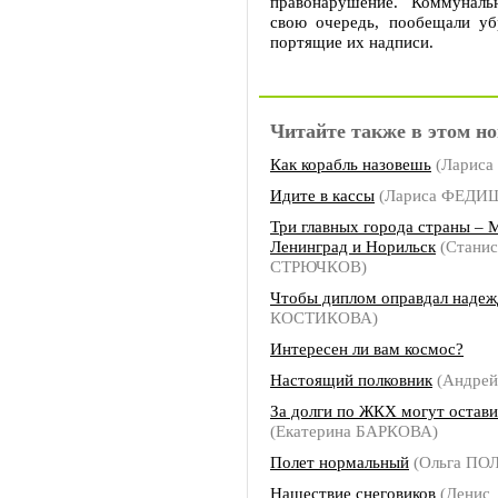
правонарушение. Коммуналь
свою очередь, пообещали уб
портящие их надписи.
Читайте также в этом но
Как корабль назовешь
(Лариса
Идите в кассы
(Лариса ФЕДИ
Три главных города страны – 
Ленинград и Норильск
(Станис
СТРЮЧКОВ)
Чтобы диплом оправдал наде
КОСТИКОВА)
Интересен ли вам космос?
Настоящий полковник
(Андре
За долги по ЖКХ могут остави
(Екатерина БАРКОВА)
Полет нормальный
(Ольга ПО
Нашествие снеговиков
(Денис