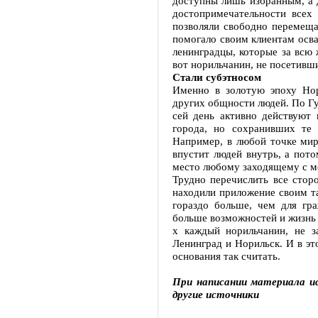
доступны лишь избранным, а 
достопримечательности всех
позволяли свободно перемеща
помогало своим клиентам осв
ленинградцы, которые за всю 
вот норильчанин, не посетивш
Стали субэтносом
Именно в золотую эпоху Нор
других общности людей. По Гу
сей день активно действуют 
города, но сохранивших те 
Например, в любой точке мир
впустит людей внутрь, а пот
место любому заходящему с мо
Трудно перечислить все стор
находили приложение своим та
гораздо больше, чем для гра
больше возможностей и жизнь 
х каждый норильчанин, не з
Ленинград и Норильск. И в э
основания так считать.
При написании материала ис
другие источники