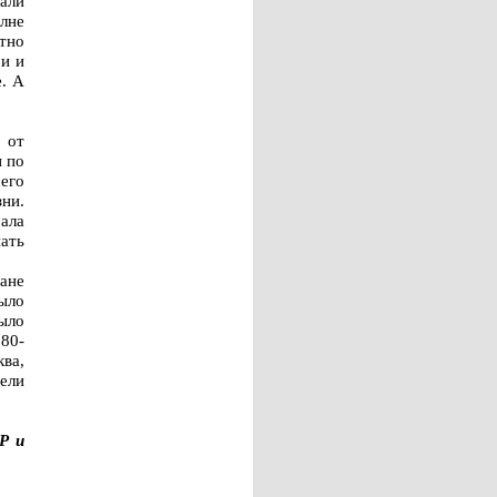
али
лне
тно
и и
е. А
 от
и по
его
ни.
ала
ать
ане
было
ыло
 80-
ва,
ели
Р и