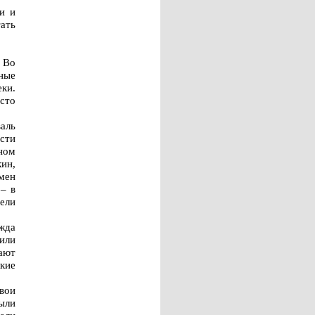
и и
ать
 Во
ные
ки.
сто
аль
сти
ном
ин,
мен
– в
ели
жда
или
ают
кие
вои
ыли