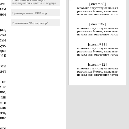
В норильских теплицах
ать
выращивали и цветы, и огурцы
[stream=8]
 там
в потоке отсутствуют показы
рекламных блоков, назначьте
ное
Проводы зимы. 1984 год
показы, или отключите поток
В магазине “Кооператор”
[stream=7]
в потоке отсутствуют показы
ал,
рекламных блоков, назначьте
ска
показы, или отключите поток
рые
[stream=11]
кую
в потоке отсутствуют показы
дов
рекламных блоков, назначьте
2010
показы, или отключите поток
[stream=12]
 мы
в потоке отсутствуют показы
йдет
рекламных блоков, назначьте
показы, или отключите поток
 не
мые
ние,
гли
м и
ьно
век,
ыше
ого