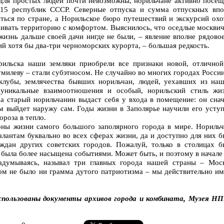
для простых людей почти невозможны, норильчане активно посещ
 15 республик СССР. Северные отпуска и сумма отпускных впо
ться по стране, а Норильское бюро путешествий и экскурсий охо
аивать территорию с комфортом. Выяснилось, что оседлые москвич
жизнь дальше своей дачи нигде не были, – явление вполне рядово
ий хотя бы два-три черноморских курорта, – большая редкость.
ильска наши земляки приобрели все признаки новой, отличной
милеву – стали субэтносом. Не случайно во многих городах Росси
клубы, землячества бывших норильчан, людей, уехавших из наш
уникальные взаимоотношения и особый, норильский стиль жиз
а старый норильчанин выдаст себя у входа в помещение: он снач
ом выйдет наружу сам. Годы жизни в Заполярье научили его уступ
роза в тепло.
оны жизни самого большого заполярного города в мире. Норильч
лантам буквально во всех сферах жизни, да и доступно для них 
ждан других советских городов. Пожалуй, только в столицах б
была более насыщена событиями. Может быть, и поэтому в начале
адумываясь, называл три главных города нашей страны – Моск
том не было ни грамма дутого патриотизма – мы действительно им
пользованы документы архивов города и комбината, Музея НП