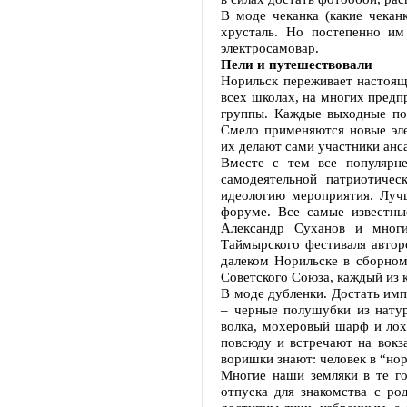
В моде чеканка (какие чекан
хрусталь. Но постепенно им
электросамовар.
Пели и путешествовали
Норильск переживает настоящ
всех школах, на многих пред
группы. Каждые выходные пов
Смело применяются новые эле
их делают сами участники анс
Вместе с тем все популярн
самодеятельной патриотичес
идеологию мероприятия. Луч
форуме. Все самые известн
Александр Суханов и мног
Таймырского фестиваля автор
далеком Норильске в сборном
Советского Союза, каждый из 
В моде дубленки. Достать им
– черные полушубки из нату
волка, мохеровый шарф и лох
повсюду и встречают на вокз
воришки знают: человек в “нор
Многие наши земляки в те го
отпуска для знакомства с ро