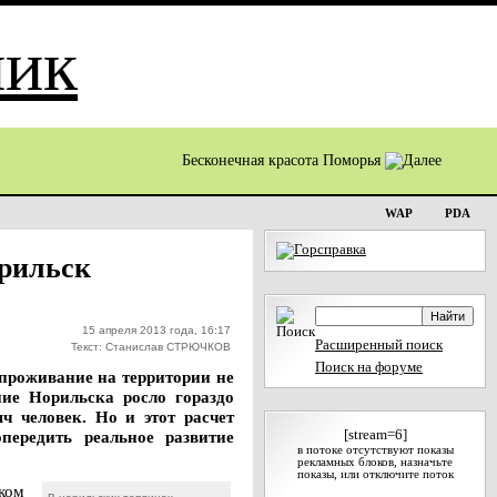
Бесконечная красота Поморья
WAP
PDA
орильск
15 апреля 2013 года, 16:17
Расширенный поиск
Текст: Станислав СТРЮЧКОВ
Поиск на форуме
проживание на территории не
ние Норильска росло гораздо
ч человек. Но и этот расчет
передить реальное развитие
[stream=6]
в потоке отсутствуют показы
рекламных блоков, назначьте
показы, или отключите поток
еком