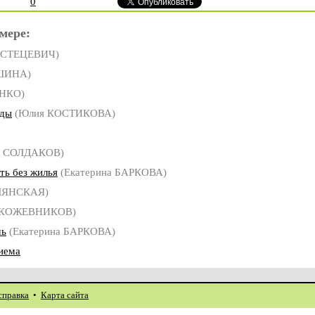
0
мере:
 СТЕЦЕВИЧ)
ШИНА)
НКО)
жды
(Юлия КОСТИКОВА)
й СОЛДАКОВ)
ть без жилья
(Екатерина БАРКОВА)
ЛЯНСКАЯ)
 КОЖЕВНИКОВ)
шь
(Екатерина БАРКОВА)
иема
справка
•
Карта сайта