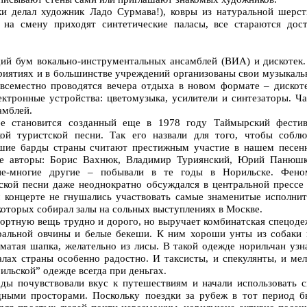
ки делал художник Ладо Сурмава!), ковры из натуральной шерст
 на смену приходят синтетические паласы, все стараются дост
ий бум вокально-инструментальных ансамблей (ВИА) и дискотек.
приятиях и в большинстве учреждений организованы свои музыкаль
семестно проводятся вечера отдыха в новом формате – дискоте
ктронные устройства: цветомузыка, усилители и синтезаторы. Ча
амблей.
ее становится созданный еще в 1978 году Таймырский фестив
кой туристской песни. Так его назвали для того, чтобы соблю
шие барды страны считают престижным участие в нашем песен
ые авторы: Борис Вахнюк, Владимир Туриянский, Юрий Панюшк
ие-многие другие – побывали в те годы в Норильске. Фено
ской песни даже неоднократно обсуждался в центральной прессе 
 концерте не гнушались участвовать самые знаменитые исполнит
которых собирал залы на сольных выступлениях в Москве.
портную вещь трудно и дорого, но выручает комбинатская спецоде
ральной овчины и белые бекеши. К ним хороши унты из собаки 
матая шапка, желательно из лисы. В такой одежде норильчан узн
алах страны особенно радостно. И таксисты, и спекулянты, и мел
ильской” одежде всегда при деньгах.
ды почувствовали вкус к путешествиям и начали использовать с
дными просторами. Поскольку поездки за рубеж в тот период б