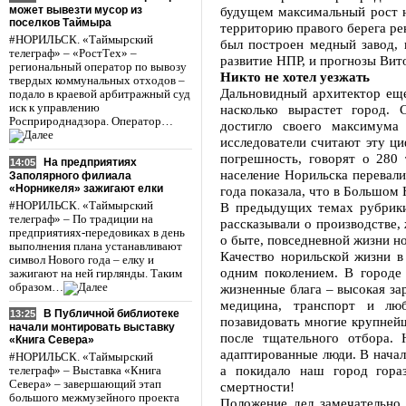
может вывезти мусор из
будущем максимальный рост н
поселков Таймыра
территорию правого берега ре
#НОРИЛЬСК. «Таймырский
был построен медный завод, 
телеграф» – «РостТех» –
развитие НПР, и прогнозы Вит
региональный оператор по вывозу
Никто не хотел уезжать
твердых коммунальных отходов –
Дальновидный архитектор еще
подало в краевой арбитражный суд
иск к управлению
насколько вырастет город. 
Росприроднадзора. Оператор…
достигло своего максимума
исследователи считают эту ц
погрешность, говорят о 280 
На предприятиях
14:05
население Норильска перевали
Заполярного филиала
«Норникеля» зажигают елки
года показала, что в Большом
#НОРИЛЬСК. «Таймырский
В предыдущих темах рубрики
телеграф» – По традиции на
рассказывали о производстве,
предприятиях-передовиках в день
о быте, повседневной жизни но
выполнения плана устанавливают
Качество норильской жизни в
символ Нового года – елку и
одним поколением. В городе
зажигают на ней гирлянды. Таким
образом…
жизненные блага – высокая за
медицина, транспорт и люб
В Публичной библиотеке
13:25
позавидовать многие крупней
начали монтировать выставку
после тщательного отбора.
«Книга Севера»
адаптированные люди. В начал
#НОРИЛЬСК. «Таймырский
а покидало наш город гора
телеграф» – Выставка «Книга
Севера» – завершающий этап
смертности!
большого межмузейного проекта
Положение дел замечательно