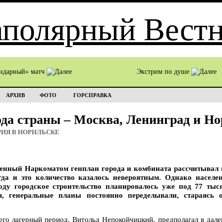
ндарный» матч
Экстрим по душе
АРХИВ
ФОТО
ГОРСПРАВКА
ода страны – Москва, Ленинград и Н
РИЯ В НОРИЛЬСКЕ
денный Наркоматом генплан города и комбината рассчитывал 
гда и это количество казалось невероятным. Однако населе
оду городское строительство планировалось уже под 77 тыся
я, генеральные планы постоянно переделывали, стараясь о
его лагерный период, Витольд Непокойчицкий, предполагал в дал