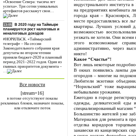
«Освоение Севера: тысяча лет
индустриального института в 
успеха». Три сотни уникальных
на предприятиях комбината ли
артефактов расскажут свои…
города края – Красноярск, 
месте предоставлялись все ль
В 2020 году на Таймыре
13:05
квартиры. Лучших условий дл
планируется рост налоговых и
возможностью воспользовал
неналоговых доходов
уезжать не хотели. Они всеми
#НОРИЛЬСК. «Таймырский
этого всевозможные справ
телеграф» – На сессии
административно, через выс
Законодательного собрания края
депутаты во втором чтении
никто!
приняли бюджет-2020 и плановый
Какое “Счастье”!
период 2021–2022 годов. Один из
Вот лишь некоторые подробнос
главных приоритетов документа –
В окнах появились лампы дн
…
огородов – многие на подоко
Любители экзотики объедини
Все новости
“Норильский” тоже выращива
небывалыми урожаями.
[stream=16]
Ежегодно в городе регистрир
в потоке отсутствуют показы
одежды, деликатесной еды 
рекламных блоков, назначьте показы,
или отключите поток
специализированный магазин “
Большинство жителей уже заб
Материалов для ремонта в про
отделка коридоров торцевым
занавески из канцелярских ск
в силах достать фотообои, ра