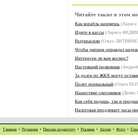
Читайте также в этом но
Как корабль назовешь
(Лариса
Идите в кассы
(Лариса ФЕДИ
Разукрасили
(Ольга ЛИТВИНЕ
Чтобы диплом оправдал наде
Интересен ли вам космос?
Настоящий полковник
(Андре
За долги по ЖКХ могут остави
Полет нормальный
(Ольга ПО
Нашествие снеговиков
(Денис
Как себя подашь, так и прода
Налоговая продлевает часы пр
Главная
•
Редакция
•
Письмо редактору
•
Реклама
•
Архив
•
Фото
•
Гор