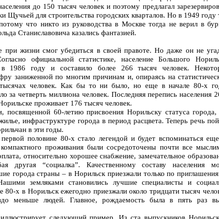
аселения до 150 тысяч человек и поэтому предлагал зарезервиров
ки Щучьей для строительства городских кварталов. Но в 1949 году
потому что никто из руководства в Москве тогда не верил в бур
ольда Станиславовича казались фантазией.
 при жизни смог убедиться в своей правоте. Но даже он не угад
Согласно официальной статистике, население Большого Нориль
 в 1986 году и составило более 266 тысяч человек. Некото
ифру заниженной по многим причинам и, опираясь на статистичес
тысячах человек. Как бы то ни было, но еще в начале 80-х го
ло за четверть миллиона человек. Последняя перепись населения 
 Норильске проживает 176 тысяч человек.
, посвященной 60-летию присвоения Норильску статуса города,
 жилье, инфраструктуре города в период расцвета. Теперь речь по
рильчан в эти годы.
 первой половине 80-х стало легендой и будет вспоминаться еще
 компактного проживания были сосредоточены почти все мысли
рплата, относительно хорошее снабжение, замечательное образова
ая другая “социалка”. Качественному составу населения мо
шие города страны – в Норильск приезжали только по приглашения
 Нашими земляками становились лучшие специалисты и социал
е 80-х в Норильск ежегодно приезжали около тридцати тысяч чело
здо меньше людей. Главное, рождаемость была в пять раз в
 иллюстрирует следующий пример. Из ста выпускников Норильск