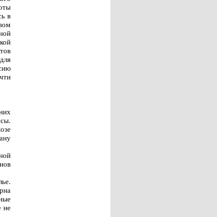
боты
сь в
вом
нной
кой
тов
 для
сию
чти
них
сы.
озе
ану
ной
нов
ье.
ярна
ные
е не