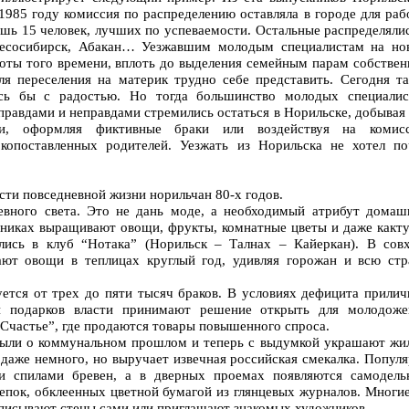
1985 году комиссия по распределению оставляла в городе для ра
шь 15 человек, лучших по успеваемости. Остальные распределяли
Лесосибирск, Абакан… Уезжавшим молодым специалистам на но
готы того времени, вплоть до выделения семейным парам собстве
я переселения на материк трудно себе представить. Сегодня та
ись бы с радостью. Но тогда большинство молодых специалис
 правдами и неправдами стремились остаться в Норильске, добывая
ки, оформляя фиктивные браки или воздействуя на комис
окопоставленных родителей. Уезжать из Норильска не хотел по
ти повседневной жизни норильчан 80-х годов.
евного света. Это не дань моде, а необходимый атрибут домаш
нниках выращивают овощи, фрукты, комнатные цветы и даже какту
лись в клуб “Нотака” (Норильск – Талнах – Кайеркан). В совх
ют овощи в теплицах круглый год, удивляя горожан и всю стр
уется от трех до пяти тысяч браков. В условиях дефицита прилич
и подарков власти принимают решение открыть для молодоже
Счастье”, где продаются товары повышенного спроса.
ыли о коммунальном прошлом и теперь с выдумкой украшают жил
даже немного, но выручает извечная российская смекалка. Попул
и спилами бревен, а в дверных проемах появляются самодель
репок, обклеенных цветной бумагой из глянцевых журналов. Многи
списывают стены сами или приглашают знакомых художников.