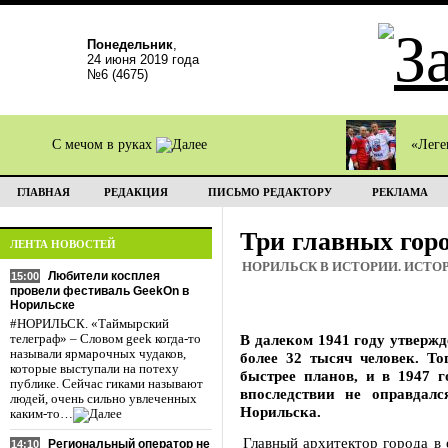
Понедельник
,
24 июня 2019 года
№6 (4675)
С мечом в руках
«Леге
ГЛАВНАЯ
РЕДАКЦИЯ
ПИСЬМО РЕДАКТОРУ
РЕКЛАМА
Три главных гор
ЛЕНТА НОВОСТЕЙ
НОРИЛЬСК В ИСТОРИИ. ИСТО
Любители косплея
15:00
провели фестиваль GeekOn в
Норильске
#НОРИЛЬСК. «Таймырский
В далеком 1941 году утверж
телеграф» – Словом geek когда-то
называли ярмарочных чудаков,
более 32 тысяч человек. То
которые выступали на потеху
быстрее планов, и в 1947 г
публике. Сейчас гиками называют
впоследствии не оправдалс
людей, очень сильно увлеченных
Норильска.
каким-то…
Главный архитектор города в 
Региональный оператор не
14:10