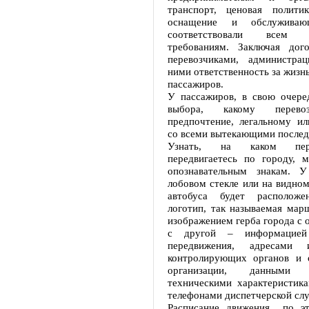
транспорт, ценовая политик
оснащение и обслуживаю
соответствовали всем п
требованиям. Заключая дог
перевозчиками, администра
ними ответственность за жизнь
пассажиров.
У пассажиров, в свою очеред
выбора, какому перево
предпочтение, легальному ил
со всеми вытекающими послед
Узнать, на каком пер
передвигаетесь по городу, 
опознавательным знакам. У
лобовом стекле или на видном
автобуса будет расположе
логотип, так называемая мар
изображением герба города с 
с другой – информацие
передвижения, адресами 
контролирующих органов и 
организации, данными
техническими характеристика
телефонами диспетчерской сл
Расписание движения по э