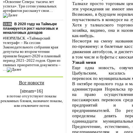
«Освоение Севера: тысяча лет
Талнахе просто торговым цен
успеха». Три сотни уникальных
эти учреждения не имеют име
артефактов расскажут свои…
Возможно, в будущем норильч
поучаствовать в конкурсе на л
В 2020 году на Таймыре
Хотя у талнахского торгово
13:05
планируется рост налоговых и
хозяйка, видимо, она и назов
неналоговых доходов
как-нибудь.
#НОРИЛЬСК. «Таймырский
Несмотря на смену названия,
телеграф» – На сессии
по-прежнему: и билетные касс
Законодательного собрания края
движения автобусов, и диспет
депутаты во втором чтении
приняли бюджет-2020 и плановый
в том числе и буфеты с киоска
период 2021–2022 годов. Один из
Узнай меня
главных приоритетов документа –
Еще одна новость, озвуче
…
Цыбульским, касалась 
перевозок по муниципальным
Все новости
В октябре прошлого года и м
администрация Норильска пр
[stream=16]
на право осуществлени
в потоке отсутствуют показы
пассажирских перевозок сред
рекламных блоков, назначьте показы,
предприятий и инди
или отключите поток
предпринимателей. По рез
определены девять пер
одиннадцати муниципальн
Предпочтение, естественно, 
предпринимателям и орга