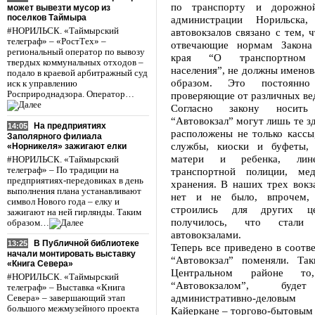
по транспорту и дорожной
может вывезти мусор из
поселков Таймыра
администрации Норильска, 
#НОРИЛЬСК. «Таймырский
автовокзалов связано с тем, ч
телеграф» – «РостТех» –
отвечающие нормам Закона 
региональный оператор по вывозу
края “О транспортном 
твердых коммунальных отходов –
населения”, не должны имено
подало в краевой арбитражный суд
образом. Это постоянно 
иск к управлению
Росприроднадзора. Оператор…
проверяющие от различных ве
Согласно закону носит
“Автовокзал” могут лишь те зд
На предприятиях
14:05
расположены не только кассы
Заполярного филиала
службы, киоски и буфеты,
«Норникеля» зажигают елки
матери и ребенка, лин
#НОРИЛЬСК. «Таймырский
телеграф» – По традиции на
транспортной полиции, мед
предприятиях-передовиках в день
хранения. В наших трех вокз
выполнения плана устанавливают
нет и не было, впрочем,
символ Нового года – елку и
строились для других ц
зажигают на ней гирлянды. Таким
получилось, что стали
образом…
автовокзалами.
В Публичной библиотеке
13:25
Теперь все приведено в соотве
начали монтировать выставку
“Автовокзал” поменяли. Та
«Книга Севера»
Центральном районе т
#НОРИЛЬСК. «Таймырский
“Автовокзалом”, будет
телеграф» – Выставка «Книга
административно-деловы
Севера» – завершающий этап
большого межмузейного проекта
Кайеркане – торгово-бытовым 