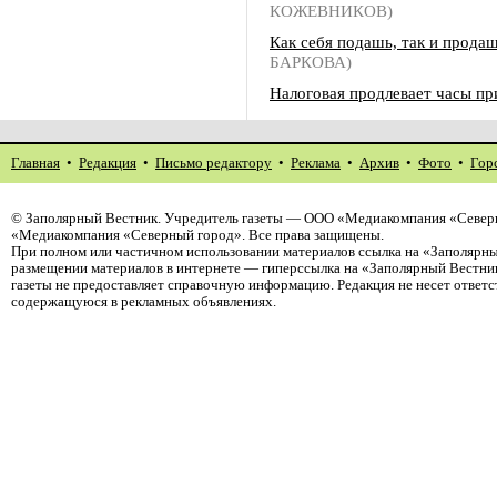
КОЖЕВНИКОВ)
Как себя подашь, так и прода
БАРКОВА)
Налоговая продлевает часы пр
Главная
•
Редакция
•
Письмо редактору
•
Реклама
•
Архив
•
Фото
•
Гор
©
Заполярный Вестник
. Учредитель газеты — ООО «Медиакомпания «Северн
«Медиакомпания «Северный город». Все права защищены.
При полном или частичном использовании материалов ссылка на «Заполярны
размещении материалов в интернете — гиперссылка на «Заполярный Вестник
газеты не предоставляет справочную информацию. Редакция не несет ответ
содержащуюся в рекламных объявлениях.