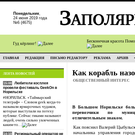
Понедельник
,
24 июня 2019 года
№6 (4675)
Бесконечная красота Пом
Гуд кёрлинг!
ГЛАВНАЯ
РЕДАКЦИЯ
ПИСЬМО РЕДАКТОРУ
РЕКЛАМА
АРХИВ
Как корабль наз
ЛЕНТА НОВОСТЕЙ
ОБЩЕСТВЕННЫЙ ИНТЕРЕС
Любители косплея
15:00
провели фестиваль GeekOn в
Норильске
#НОРИЛЬСК. «Таймырский
телеграф» – Словом geek когда-то
В Большом Норильске больш
называли ярмарочных чудаков,
которые выступали на потеху
перевозчики по муниц
публике. Сейчас гиками называют
отличительным знаком.
людей, очень сильно увлеченных
каким-то…
Как пояснил Валерий Цыбульск
начальника управления город
Региональный оператор не
14:10