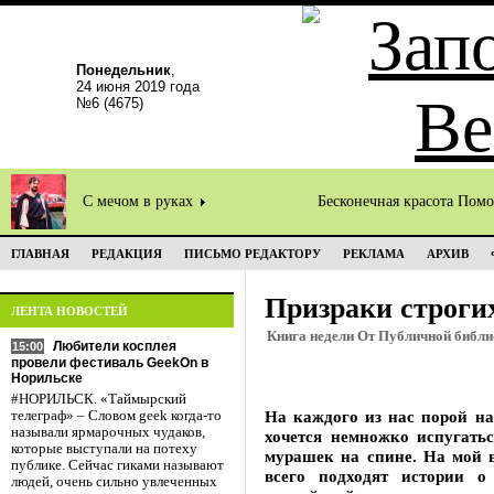
Понедельник
,
24 июня 2019 года
№6 (4675)
С мечом в руках
Бесконечная красота Пом
ГЛАВНАЯ
РЕДАКЦИЯ
ПИСЬМО РЕДАКТОРУ
РЕКЛАМА
АРХИВ
Призраки строги
ЛЕНТА НОВОСТЕЙ
Книга недели От Публичной библи
Любители косплея
15:00
провели фестиваль GeekOn в
Норильске
#НОРИЛЬСК. «Таймырский
На каждого из нас порой на
телеграф» – Словом geek когда-то
называли ярмарочных чудаков,
хочется немножко испугать
которые выступали на потеху
мурашек на спине. На мой в
публике. Сейчас гиками называют
всего подходят истории о
людей, очень сильно увлеченных