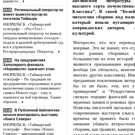
английской литературы. 
каким-то…
высшего сорта почувствова
Региональный оператор не
14:10
Классика”. В своей “Бел
может вывезти мусор из
читателям сборник под наз
поселков Таймыра
который вошли пугающие 
#НОРИЛЬСК. «Таймырский
американских авторов, 
телеграф» – «РостТех» –
культурой.
региональный оператор по вывозу
твердых коммунальных отходов –
Интересно, что все перево
подало в краевой арбитражный суд
иск к управлению
впервые. Это не значит, что о
Росприроднадзора. Оператор…
более ранних сборниках 
большинство из этих историй 
На предприятиях
14:05
являются признанными кори
Заполярного филиала
«Норникеля» зажигают елки
вообще (не обошлось, конечн
многих других классиков). Им
#НОРИЛЬСК. «Таймырский
телеграф» – По традиции на
преданным поклонникам литер
предприятиях-передовиках в день
бы то ни было, тем, кто у
выполнения плана устанавливают
привидения” и “Рождествен
символ Нового года – елку и
свежую порцию фантазий на 
зажигают на ней гирлянды. Таким
мрачных замков и роковых про
образом…
Новеллы писателей прошлых в
В Публичной библиотеке
13:25
современных мастеров ужаса 
начали монтировать выставку
времена не принято было с
«Книга Севера»
пачками убивать второстеп
#НОРИЛЬСК. «Таймырский
сборник, как правило, камерн
телеграф» – Выставка «Книга
Севера» – завершающий этап
каждый мало-мальски годный 