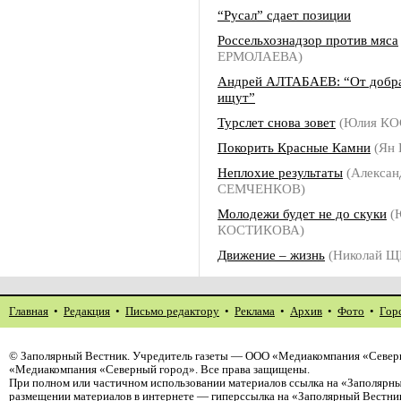
“Русал” сдает позиции
Россельхознадзор против мяса
ЕРМОЛАЕВА)
Андрей АЛТАБАЕВ: “От добра
ищут”
Турслет снова зовет
(Юлия К
Покорить Красные Камни
(Ян 
Неплохие результаты
(Алексан
СЕМЧЕНКОВ)
Молодежи будет не до скуки
(
КОСТИКОВА)
Движение – жизнь
(Николай 
Главная
•
Редакция
•
Письмо редактору
•
Реклама
•
Архив
•
Фото
•
Гор
©
Заполярный Вестник
. Учредитель газеты — ООО «Медиакомпания «Северн
«Медиакомпания «Северный город». Все права защищены.
При полном или частичном использовании материалов ссылка на «Заполярны
размещении материалов в интернете — гиперссылка на «Заполярный Вестник