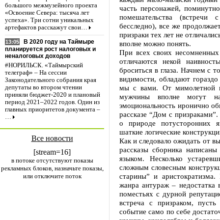
большого межмузейного проекта
часть персонажей, поминутно
«Освоение Севера: тысяча лет
помешательства (встречи 
успеха». Три сотни уникальных
бесследно), все же продолжае
артефактов расскажут свои…
призраки тех лет не отличали
В 2020 году на Таймыре
13:05
вполне можно понять.
планируется рост налоговых и
При всех своих несомненных
неналоговых доходов
отличаются некой наивност
#НОРИЛЬСК. «Таймырский
броситься в глаза. Начнем с т
телеграф» – На сессии
видимости, обладают гораздо
Законодательного собрания края
мы с вами. От мимолетной 
депутаты во втором чтении
приняли бюджет-2020 и плановый
мужчины вполне могут на
период 2021–2022 годов. Один из
эмоциональность иронично об
главных приоритетов документа –
рассказе “Дом с призраками”.
…
о природе потусторонних я
шаткие логические конструкци
Все новости
Как и следовало ожидать от в
рассказы сборника написан
[stream=16]
языком. Несколько устарев
в потоке отсутствуют показы
сложным словесным конструк
рекламных блоков, назначьте показы,
старины” и аристократизма.
или отключите поток
жанра антураж – недостатка 
поместьях с дурной репутаци
встреча с призраком, пусть
событие само по себе достаточ