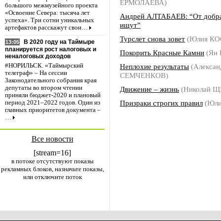
ЕРМОЛАЕВА)
большого межмузейного проекта
«Освоение Севера: тысяча лет
Андрей АЛТАБАЕВ: “От добра
успеха». Три сотни уникальных
ищут”
артефактов расскажут свои…
Турслет снова зовет
(Юлия К
В 2020 году на Таймыре
13:05
планируется рост налоговых и
Покорить Красные Камни
(Ян 
неналоговых доходов
Неплохие результаты
(Алексан
#НОРИЛЬСК. «Таймырский
телеграф» – На сессии
СЕМЧЕНКОВ)
Законодательного собрания края
депутаты во втором чтении
Движение – жизнь
(Николай 
приняли бюджет-2020 и плановый
Призраки строгих правил
(Юли
период 2021–2022 годов. Один из
главных приоритетов документа –
…
Все новости
[stream=16]
в потоке отсутствуют показы
рекламных блоков, назначьте показы,
или отключите поток