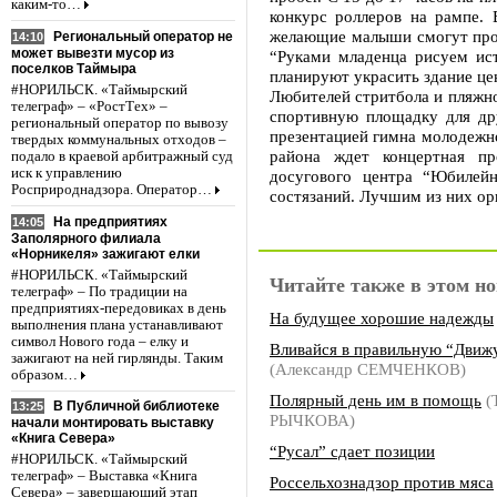
каким-то…
конкурс роллеров на рампе. 
желающие малыши смогут проя
Региональный оператор не
14:10
может вывезти мусор из
“Руками младенца рисуем ист
поселков Таймыра
планируют украсить здание це
#НОРИЛЬСК. «Таймырский
Любителей стритбола и пляжног
телеграф» – «РостТех» –
спортивную площадку для др
региональный оператор по вывозу
презентацией гимна молодежно
твердых коммунальных отходов –
района ждет концертная пр
подало в краевой арбитражный суд
иск к управлению
досугового центра “Юбилейн
Росприроднадзора. Оператор…
состязаний. Лучшим из них ор
На предприятиях
14:05
Заполярного филиала
«Норникеля» зажигают елки
#НОРИЛЬСК. «Таймырский
Читайте также в этом но
телеграф» – По традиции на
предприятиях-передовиках в день
На будущее хорошие надежды
выполнения плана устанавливают
символ Нового года – елку и
Вливайся в правильную “Движ
зажигают на ней гирлянды. Таким
(Александр СЕМЧЕНКОВ)
образом…
Полярный день им в помощь
(
В Публичной библиотеке
13:25
РЫЧКОВА)
начали монтировать выставку
«Книга Севера»
“Русал” сдает позиции
#НОРИЛЬСК. «Таймырский
телеграф» – Выставка «Книга
Россельхознадзор против мяса
Севера» – завершающий этап