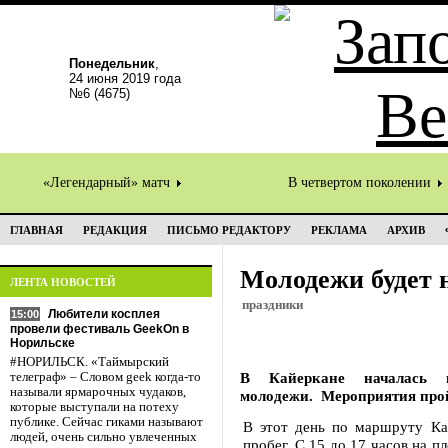
Понедельник
,
24 июня 2019 года
№6 (4675)
«Легендарный» матч
В четвертом поколении
ГЛАВНАЯ
РЕДАКЦИЯ
ПИСЬМО РЕДАКТОРУ
РЕКЛАМА
АРХИВ
Молодежи будет н
ЛЕНТА НОВОСТЕЙ
праздники
Любители косплея
15:00
провели фестиваль GeekOn в
Норильске
#НОРИЛЬСК. «Таймырский
В Кайеркане началась
телеграф» – Словом geek когда-то
называли ярмарочных чудаков,
молодежи. Мероприятия пройд
которые выступали на потеху
публике. Сейчас гиками называют
В этот день по маршруту Ка
людей, очень сильно увлеченных
пробег. С 15 до 17 часов на 