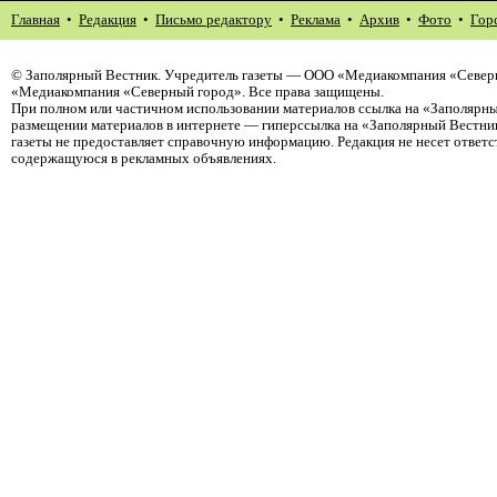
Главная
•
Редакция
•
Письмо редактору
•
Реклама
•
Архив
•
Фото
•
Гор
©
Заполярный Вестник
. Учредитель газеты — ООО «Медиакомпания «Северн
«Медиакомпания «Северный город». Все права защищены.
При полном или частичном использовании материалов ссылка на «Заполярны
размещении материалов в интернете — гиперссылка на «Заполярный Вестник
газеты не предоставляет справочную информацию. Редакция не несет ответ
содержащуюся в рекламных объявлениях.