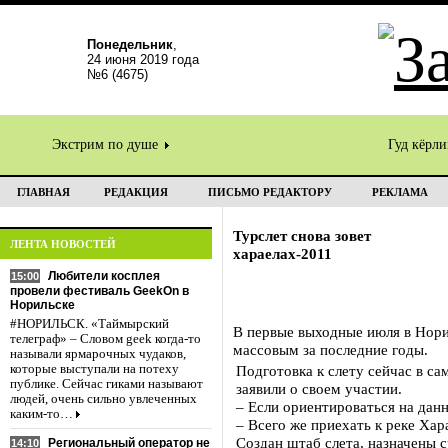
Понедельник
,
24 июня 2019 года
№6 (4675)
Экстрим по душе
Гуд кёрл
ГЛАВНАЯ
РЕДАКЦИЯ
ПИСЬМО РЕДАКТОРУ
РЕКЛАМА
Турслет снова зовет
ЛЕНТА НОВОСТЕЙ
хараелах-2011
Любители косплея
15:00
провели фестиваль GeekOn в
Норильске
#НОРИЛЬСК. «Таймырский
В первые выходные июля в Нори
телеграф» – Словом geek когда-то
массовым за последние годы.
называли ярмарочных чудаков,
которые выступали на потеху
Подготовка к слету сейчас в с
публике. Сейчас гиками называют
заявили о своем участии.
людей, очень сильно увлеченных
– Если ориентироваться на данн
каким-то…
– Всего же приехать к реке Хар
Создан штаб слета, назначены с
Региональный оператор не
14:10