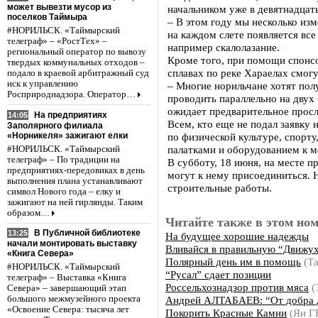
может вывезти мусор из
начальником уже в девятнадцат
поселков Таймыра
– В этом году мы несколько изм
#НОРИЛЬСК. «Таймырский
на каждом слете появляется вс
телеграф» – «РостТех» –
например скалолазание.
региональный оператор по вывозу
Кроме того, при помощи спонсо
твердых коммунальных отходов –
сплавах по реке Хараелах смогу
подало в краевой арбитражный суд
иск к управлению
– Многие норильчане хотят пол
Росприроднадзора. Оператор…
проводить параллельно на двух
ожидает предварительное просл
На предприятиях
14:05
Всем, кто еще не подал заявку 
Заполярного филиала
«Норникеля» зажигают елки
по физической культуре, спорт
палатками и оборудованием к м
#НОРИЛЬСК. «Таймырский
телеграф» – По традиции на
В субботу, 18 июня, на месте 
предприятиях-передовиках в день
могут к нему присоединиться. 
выполнения плана устанавливают
строительные работы.
символ Нового года – елку и
зажигают на ней гирлянды. Таким
образом…
Читайте также в этом ном
В Публичной библиотеке
13:25
На будущее хорошие надежды
начали монтировать выставку
Вливайся в правильную “Движух
«Книга Севера»
Полярный день им в помощь
(Т
#НОРИЛЬСК. «Таймырский
“Русал” сдает позиции
телеграф» – Выставка «Книга
Россельхознадзор против мяса
(
Севера» – завершающий этап
Андрей АЛТАБАЕВ: “От добра 
большого межмузейного проекта
«Освоение Севера: тысяча лет
Покорить Красные Камни
(Ян Г