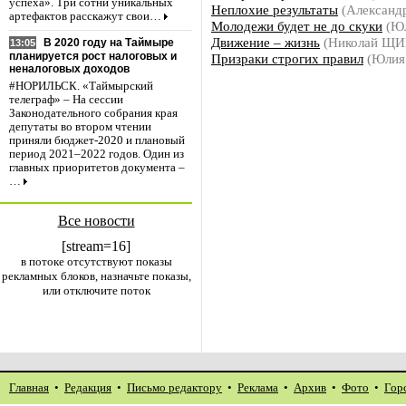
успеха». Три сотни уникальных
Неплохие результаты
(Алексан
артефактов расскажут свои…
Молодежи будет не до скуки
(Ю
Движение – жизнь
(Николай Щ
В 2020 году на Таймыре
13:05
планируется рост налоговых и
Призраки строгих правил
(Юлия
неналоговых доходов
#НОРИЛЬСК. «Таймырский
телеграф» – На сессии
Законодательного собрания края
депутаты во втором чтении
приняли бюджет-2020 и плановый
период 2021–2022 годов. Один из
главных приоритетов документа –
…
Все новости
[stream=16]
в потоке отсутствуют показы
рекламных блоков, назначьте показы,
или отключите поток
Главная
•
Редакция
•
Письмо редактору
•
Реклама
•
Архив
•
Фото
•
Гор