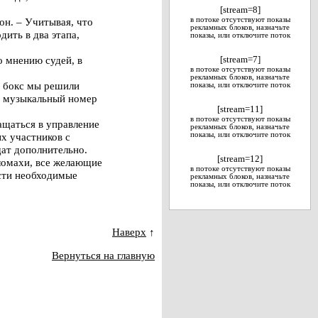
[stream=8]
он. – Учитывая, что
в потоке отсутствуют показы
рекламных блоков, назначьте
ить в два этапа,
показы, или отключите поток
о мнению судей, в
[stream=7]
в потоке отсутствуют показы
рекламных блоков, назначьте
й бокс мы решили
показы, или отключите поток
ть музыкальный номер
[stream=11]
в потоке отсутствуют показы
ащаться в управление
рекламных блоков, назначьте
х участников с
показы, или отключите поток
щат дополнительно.
[stream=12]
ломахи, все желающие
в потоке отсутствуют показы
ести необходимые
рекламных блоков, назначьте
показы, или отключите поток
Наверх
↑
Вернуться на главную