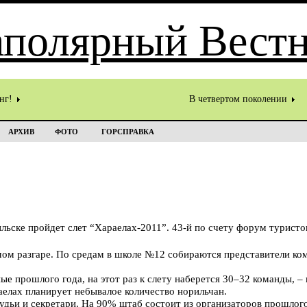
инг!
В четвертом поколении
АРХИВ
ФОТО
ГОРСПРАВКА
льске пройдет слет “Хараелах-2011”. 43-й по счету форум турист
амом разгаре. По средам в школе №12 собираются представители ко
ые прошлого года, на этот раз к слету наберется 30–32 команды, –
аелах планирует небывалое количество норильчан.
удьи и секретари. На 90% штаб состоит из организаторов прошлого 