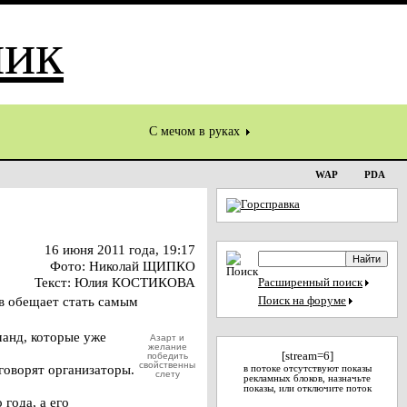
С мечом в руках
WAP
PDA
16 июня 2011 года, 19:17
Фото: Николай ЩИПКО
Текст: Юлия КОСТИКОВА
Расширенный поиск
ов обещает стать самым
Поиск на форуме
манд, которые уже
Азарт и
желание
[stream=6]
победить
свойственны
 говорят организаторы.
в потоке отсутствуют показы
слету
рекламных блоков, назначьте
показы, или отключите поток
года, а его