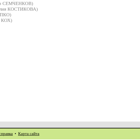
др СЕМЧЕНКОВ)
лия КОСТИКОВА)
ИПКО)
 КОХ)
справка
•
Карта сайта