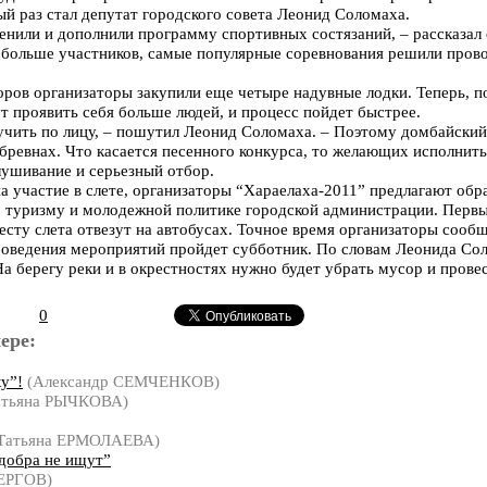
ый раз стал депутат городского совета Леонид Соломаха.
енили и дополнили программу спортивных состязаний, – рассказал 
е больше участников, самые популярные соревнования решили провод
ров организаторы закупили еще четыре надувные лодки. Теперь, п
т проявить себя больше людей, и процесс пойдет быстрее.
учить по лицу, – пошутил Леонид Соломаха. – Поэтому домбайски
 бревнах. Что касается песенного конкурса, то желающих исполни
ушивание и серьезный отбор.
на участие в слете, организаторы “Хараелаха-2011” предлагают обр
у, туризму и молодежной политике городской администрации. Первы
есту слета отвезут на автобусах. Точное время организаторы сооб
проведения мероприятий пройдет субботник. По словам Леонида Со
На берегу реки и в окрестностях нужно будет убрать мусор и пров
0
ере:
у”!
(Александр СЕМЧЕНКОВ)
атьяна РЫЧКОВА)
Татьяна ЕРМОЛАЕВА)
добра не ищут”
ЕРГОВ)