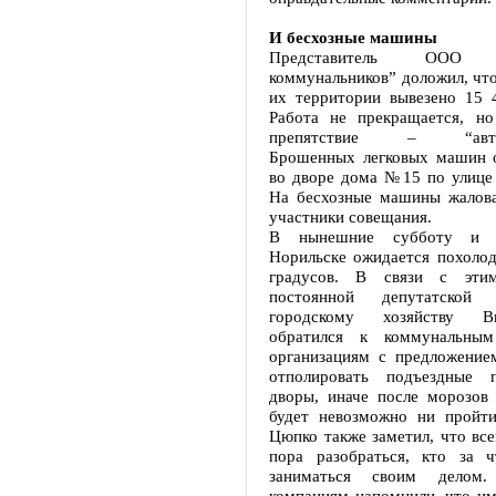
И бесхозные машины
Представитель ООО “
коммунальников” доложил, что 
их территории вывезено 15 4
Работа не прекращается, но
препятствие – “автопо
Брошенных легковых машин 
во дворе дома №15 по улице 
На бесхозные машины жалова
участники совещания.
В нынешние субботу и в
Норильске ожидается похолод
градусов. В связи с этим
постоянной депутатской
городскому хозяйству 
обратился к коммунальны
организациям с предложение
отполировать подъездные п
дворы, иначе после морозов 
будет невозможно ни пройти
Цюпко также заметил, что вс
пора разобраться, кто за ч
заниматься своим делом.
компаниям напомнили, что им