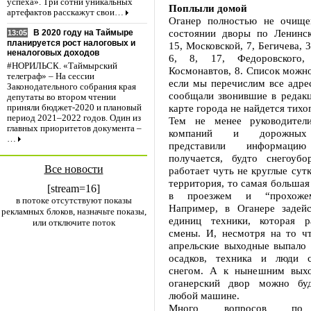
успеха». Три сотни уникальных
Поплыли домой
артефактов расскажут свои…
Оганер полностью не очище
состоянии дворы по Ленинск
В 2020 году на Таймыре
13:05
планируется рост налоговых и
15, Московской, 7, Бегичева, 
неналоговых доходов
6, 8, 17, Федоровского,
#НОРИЛЬСК. «Таймырский
Космонавтов, 8. Список можн
телеграф» – На сессии
если мы перечислим все адре
Законодательного собрания края
сообщали звонившие в редакц
депутаты во втором чтении
карте города не найдется тихо
приняли бюджет-2020 и плановый
период 2021–2022 годов. Один из
Тем не менее руководител
главных приоритетов документа –
компаний и дорожных 
…
представили информаци
получается, будто снегоубо
Все новости
работает чуть не круглые сутк
территория, то самая большая 
[stream=16]
в проезжем и “прохожем
в потоке отсутствуют показы
Например, в Оганере задейс
рекламных блоков, назначьте показы,
единиц техники, которая р
или отключите поток
смены. И, несмотря на то ч
апрельские выходные выпало
осадков, техника и люди с
снегом. А к нынешним вых
оганерский двор можно буд
любой машине.
Много вопросов по т