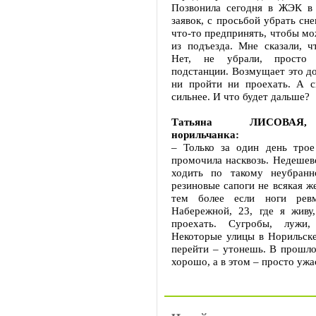
Позвонила сегодня в ЖЭК в
заявок, с просьбой убрать сне
что-то предпринять, чтобы м
из подъезда. Мне сказали, ч
Нет, не убрали, просто 
подстанции. Возмущает это д
ни пройти ни проехать. А сн
сильнее. И что будет дальше?
Татьяна ЛИСОВАЯ,
норильчанка:
– Только за один день трое
промочила насквозь. Недешев
ходить по такому неубранн
резиновые сапоги не всякая ж
тем более если ноги ревм
Набережной, 23, где я живу
проехать. Сугробы, лужи,
Некоторые улицы в Норильске
перейти – утонешь. В прошло
хорошо, а в этом – просто ужа