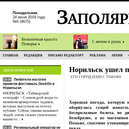
Понедельник
,
24 июня 2019 года
№6 (4675)
Бесконечная красота
С мечом в руках
Поморья
ГЛАВНАЯ
РЕДАКЦИЯ
ПИСЬМО РЕДАКТОРУ
РЕКЛАМА
АРХИВ
Норильск ушел п
ЛЕНТА НОВОСТЕЙ
ЭТО ГОРОД НАШ С ТОБОЮ
Любители косплея
15:00
провели фестиваль GeekOn в
Норильске
#НОРИЛЬСК. «Таймырский
телеграф» – Словом geek когда-то
Хорошая погода, которую н
называли ярмарочных чудаков,
которые выступали на потеху
обернулась сущей напаст
публике. Сейчас гиками называют
беспролазные болота, во д
людей, очень сильно увлеченных
безобразие, а из магазинов
каким-то…
Похоже, спасение утопающих
Региональный оператор не
руках.
14:10