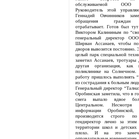
обслуживаемой ООО “
Руководитель этой управля
Геннадий Овчинников зам
обращения граждан “
отрабатывает. Готов был тут
Виктором Калининым по “сво
генеральный директор ООО
Ширван Ассанаев, чтобы пок
дворов вывозится постоянно. 
целый парк специальной техни
заметил Ассанаев, тротуары 
другая организация, как
поликлинике на Солнечном.
работу пришлось выполнять “
из сострадания к больным лю
Генеральный директор “Тална
Оробинская заметила, что в г
снега выпало вдвое бо
Центральном. Несмотря
информации Оробинской, 
производится строго п
гендиректор лично за этим
территории школ и детских 
плохо. И на это замеч
оправдательные комментарии.