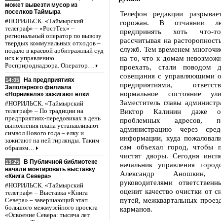
может вывезти мусор из
поселков Таймыра
Телефон редакции разрывае
#НОРИЛЬСК. «Таймырский
горожан. В отчаянии л
телеграф» – «РостТех» –
предпринять хоть что-
региональный оператор по вывозу
рассчитывая на расторопност
твердых коммунальных отходов –
служб. Тем временем многочи
подало в краевой арбитражный суд
на то, что к домам невозмож
иск к управлению
Росприроднадзора. Оператор…
проехать, стали поводом д
совещания с управляющими о
На предприятиях
14:05
предприятиями, ответс
Заполярного филиала
нормальное состояние ул
«Норникеля» зажигают елки
Заместитель главы администр
#НОРИЛЬСК. «Таймырский
Виктор Калинин даже ог
телеграф» – По традиции на
предприятиях-передовиках в день
проблемных адресов, п
выполнения плана устанавливают
администрацию через сред
символ Нового года – елку и
информации, куда пожаловали
зажигают на ней гирлянды. Таким
сам объехал город, чтобы п
образом…
чистят дворы. Сегодня инсп
В Публичной библиотеке
13:25
начальник управления городс
начали монтировать выставку
Александр Аношкин,
«Книга Севера»
руководителями ответственн
#НОРИЛЬСК. «Таймырский
оценит качество очистки от с
телеграф» – Выставка «Книга
путей, межквартальных проез
Севера» – завершающий этап
большого межмузейного проекта
карманов.
«Освоение Севера: тысяча лет