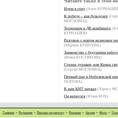
Читайте также в этом но
Идем в гору
(Ален БУРНАШЕ
К победе – как бульдозер
(Сер
МОГЛОВЕЦ)
Технопарк в ДК комбината
(Ал
БУРНАШЕВ)
Разговор с мэром возможен че
(Марина БУШУЕВА)
Знакомство с будущими работ
(Юлия КОСТИКОВА)
Страна дураков, или Конца све
(Сергей МОГЛОВЕЦ)
Первый шаг к Нобелевской пр
ПОПОВА)
К нам КИТ заплыл
(Лариса Ф
Он вернулся
(Юлия КОХ)
Главная
•
Редакция
•
Письмо редактору
•
Реклама
•
Архив
•
Фото
•
Гор