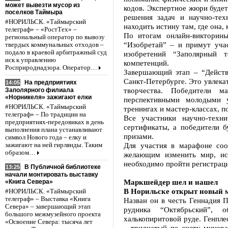
может вывезти мусор из
кодов. Экспертное жюри будет
поселков Таймыра
решения задач и научно-тех
#НОРИЛЬСК. «Таймырский
находить истину там, где она, 
телеграф» – «РостТех» –
По итогам онлайн-викторин
региональный оператор по вывозу
“Изобретай” – и примут уча
твердых коммунальных отходов –
подало в краевой арбитражный суд
изобретений “Заполярный 
иск к управлению
компетенций.
Росприроднадзора. Оператор…
Завершающий этап – “Действ
Санкт-Петербурге. Это увлека
На предприятиях
14:05
творчества. Победители м
Заполярного филиала
«Норникеля» зажигают елки
перспективными молодыми 
#НОРИЛЬСК. «Таймырский
тренингах и мастер-классах, п
телеграф» – По традиции на
Все участники научно-техн
предприятиях-передовиках в день
сертификаты, а победители 
выполнения плана устанавливают
призами.
символ Нового года – елку и
Для участия в марафоне со
зажигают на ней гирлянды. Таким
образом…
желающим изменить мир, ис
необходимо пройти регистрацию
В Публичной библиотеке
13:25
начали монтировать выставку
Маркшейдер шел и нашел
«Книга Севера»
В Норильске открыт новый м
#НОРИЛЬСК. «Таймырский
телеграф» – Выставка «Книга
Назван он в честь Геннадия П
Севера» – завершающий этап
рудника “Октябрьский”, 
большого межмузейного проекта
халькопиритовой руде. Генпле
«Освоение Севера: тысяча лет
– тридцатый по счету минер