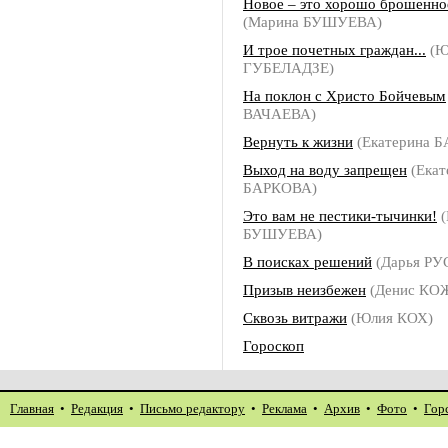
Новое – это хорошо брошенно
(Марина БУШУЕВА)
И трое почетных граждан...
(Ю
ГУБЕЛАДЗЕ)
На поклон с Христо Бойчевым
ВАЧАЕВА)
Вернуть к жизни
(Екатерина 
Выход на воду запрещен
(Екат
БАРКОВА)
Это вам не пестики-тычинки!
(
БУШУЕВА)
В поисках решений
(Дарья Р
Призыв неизбежен
(Денис КО
Сквозь витражи
(Юлия КОХ)
Гороскоп
Главная
•
Редакция
•
Письмо редактору
•
Реклама
•
Архив
•
Фото
•
Гор