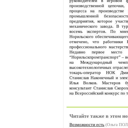
руководителей в игровой 
производственной цепочки,
процесса на производстве 
промышленной безопасно
предприятия, которое учас
механического завода. В т
восемь экспертов. По мне
Норильского обеспечивающего
отмечено, что работники
профессионального мастерст
Недавно первое место
“Норильскпромтранспорт” – во
на Международный чемп
высокотехнологичных отраслей
токарь-оператор НОК Дми
Станислав Наконечный и эле
Илья Волков. Мастеров б
консультант Станислав Скорох
на Всероссийский конкурс по 
Читайте также в этом но
Возможности есть
(Ольга ПО