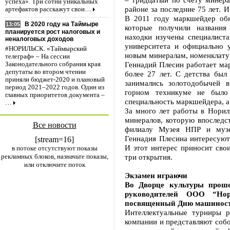
успеха». Три сотни уникальных
районе за последние 75 лет. 
артефактов расскажут свои…
В 2011 году маркшейдер обн
В 2020 году на Таймыре
13:05
которые получили названия
планируется рост налоговых и
находки изучены специалиста
неналоговых доходов
университета и официально
#НОРИЛЬСК. «Таймырский
новым минералам, номенклату
телеграф» – На сессии
Геннадий Плесин работает ма
Законодательного собрания края
депутаты во втором чтении
более 27 лет. С детства был
приняли бюджет-2020 и плановый
занимались золотодобычей 
период 2021–2022 годов. Один из
горном техникуме не было 
главных приоритетов документа –
специальность маркшейдера, а
…
За много лет работы в Норил
минералов, которую впоследс
Все новости
филиалу Музея НПР и музе
Геннадия Плесина интересуют
[stream=16]
И этот интерес приносит свои
в потоке отсутствуют показы
рекламных блоков, назначьте показы,
три открытия.
или отключите поток
Экзамен играючи
Во Дворце культуры прош
руководителей ООО “Нор
посвященный Дню машиност
Интеллектуальные турниры 
компании и представляют соб