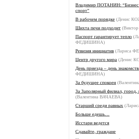
Владимир ПОТАНИН: “Бизнес 
спорт”
В рабочем порядке
(Денис К
Шихта печи подходит
(Виктор
Паспорт гарантирует тепло
(Л
ФЕДИШИНА)
Ревизия инициатив
(Лариса 
Центр другого мира
(Денис 
День приезда – день знакомств
ФЕДИШИНА)
За будущее спокоен
(Валентин
За Заполярный филиал, город, 
(Валентина ВАЧАЕВА)
Старший среди равных
(Ларис
Больше едешь…
Исстари ведется
Сдавайте, граждане