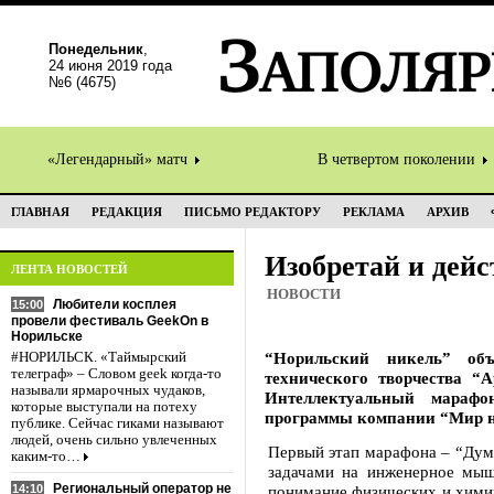
Понедельник
,
24 июня 2019 года
№6 (4675)
«Легендарный» матч
В четвертом поколении
ГЛАВНАЯ
РЕДАКЦИЯ
ПИСЬМО РЕДАКТОРУ
РЕКЛАМА
АРХИВ
Изобретай и дейс
ЛЕНТА НОВОСТЕЙ
НОВОСТИ
Любители косплея
15:00
провели фестиваль GeekOn в
Норильске
“Норильский никель” объ
#НОРИЛЬСК. «Таймырский
телеграф» – Словом geek когда-то
технического творчества “
называли ярмарочных чудаков,
Интеллектуальный марафо
которые выступали на потеху
программы компании “Мир н
публике. Сейчас гиками называют
людей, очень сильно увлеченных
Первый этап марафона – “Дума
каким-то…
задачами на инженерное мыш
Региональный оператор не
14:10
понимание физических и хими