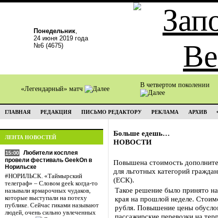
Понедельник
,
24 июня 2019 года
№6 (4675)
В четвертом поколении
«Легендарный» матч
ГЛАВНАЯ
РЕДАКЦИЯ
ПИСЬМО РЕДАКТОРУ
РЕКЛАМА
АРХИВ
Больше едешь…
ЛЕНТА НОВОСТЕЙ
НОВОСТИ
Любители косплея
15:00
провели фестиваль GeekOn в
Повышена стоимость дополните
Норильске
для льготных категорий гражда
#НОРИЛЬСК. «Таймырский
(ЕСК).
телеграф» – Словом geek когда-то
Такое решение было принято на
называли ярмарочных чудаков,
которые выступали на потеху
края на прошлой неделе. Стоимо
публике. Сейчас гиками называют
рубля. Повышение цены обусло
людей, очень сильно увлеченных
пассажирские перевозки на тер