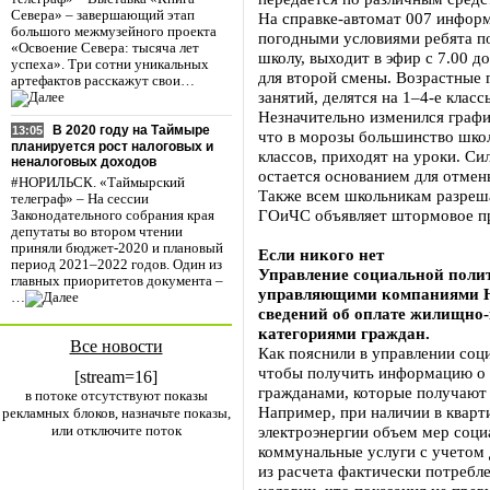
Севера» – завершающий этап
На справке-автомат 007 информ
большого межмузейного проекта
погодными условиями ребята по
«Освоение Севера: тысяча лет
школу, выходит в эфир с 7.00 до
успеха». Три сотни уникальных
для второй смены. Возрастные 
артефактов расскажут свои…
занятий, делятся на 1–4-е классы
Незначительно изменился графи
В 2020 году на Таймыре
13:05
что в морозы большинство школ
планируется рост налоговых и
классов, приходят на уроки. Си
неналоговых доходов
остается основанием для отмены
#НОРИЛЬСК. «Таймырский
Также всем школьникам разреша
телеграф» – На сессии
ГОиЧС объявляет штормовое п
Законодательного собрания края
депутаты во втором чтении
приняли бюджет-2020 и плановый
Если никого нет
период 2021–2022 годов. Один из
Управление социальной полит
главных приоритетов документа –
управляющими компаниями Н
…
сведений об оплате жилищно
категориями граждан.
Все новости
Как пояснили в управлении соци
чтобы получить информацию о 
[stream=16]
гражданами, которые получают
в потоке отсутствуют показы
Например, при наличии в кварт
рекламных блоков, назначьте показы,
или отключите поток
электроэнергии объем мер соци
коммунальные услуги с учетом 
из расчета фактически потребл