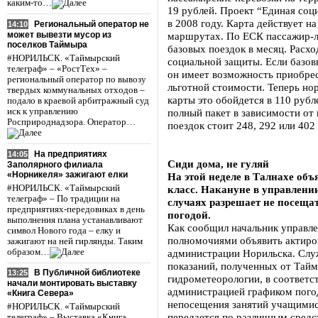
каким-то…
19 рублей. Проект “Единая соци
в 2008 году. Карта действует 
Региональный оператор не
14:10
может вывезти мусор из
маршрутах. По ЕСК пассажир-ль
поселков Таймыра
базовых поездок в месяц. Расх
#НОРИЛЬСК. «Таймырский
социальной защиты. Если базов
телеграф» – «РостТех» –
он имеет возможность приобрес
региональный оператор по вывозу
льготной стоимости. Теперь но
твердых коммунальных отходов –
карты это обойдется в 110 рубл
подало в краевой арбитражный суд
иск к управлению
полный пакет в зависимости от
Росприроднадзора. Оператор…
поездок стоит 248, 292 или 402
На предприятиях
14:05
Сиди дома, не гуляй
Заполярного филиала
«Норникеля» зажигают елки
На этой неделе в Талнахе объ
#НОРИЛЬСК. «Таймырский
класс. Накануне в управлении
телеграф» – По традиции на
случаях разрешает не посещат
предприятиях-передовиках в день
погодой.
выполнения плана устанавливают
Как сообщил начальник управле
символ Нового года – елку и
полномочиями объявить актиро
зажигают на ней гирлянды. Таким
образом…
администрации Норильска. Слу
показаний, полученных от Тайм
В Публичной библиотеке
13:25
гидрометеорологии, в соответс
начали монтировать выставку
администрацией графиком пого
«Книга Севера»
непосещения занятий учащимис
#НОРИЛЬСК. «Таймырский
передается по различным сред
телеграф» – Выставка «Книга