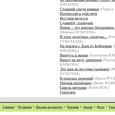
ВАЧАЕВА)
Старший среди равных
(Лариса
Изобретай и действуй
Исстари ведется
Сдавайте, граждане
Новое – это хорошо брошенное 
(Марина БУШУЕВА)
И трое почетных граждан...
(Юл
ГУБЕЛАДЗЕ)
На поклон с Христо Бойчевым
(
ВАЧАЕВА)
Вернуть к жизни
(Екатерина Б
Выход на воду запрещен
(Екате
БАРКОВА)
Это вам не пестики-тычинки!
(М
БУШУЕВА)
В поисках решений
(Дарья РУС
Призыв неизбежен
(Денис КОЖ
Сквозь витражи
(Юлия КОХ)
Гороскоп
Главная
•
Редакция
•
Письмо редактору
•
Реклама
•
Архив
•
Фото
•
Гор