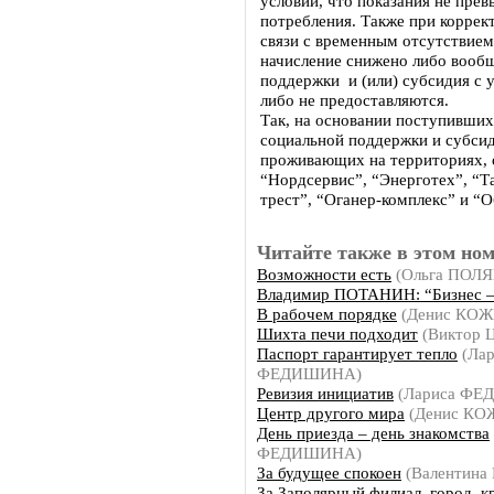
условии, что показания не пр
потребления. Также при коррек
связи с временным отсутствием
начисление снижено либо вообщ
поддержки и (или) субсидия с 
либо не предоставляются.
Так, на основании поступивши
социальной поддержки и субсид
проживающих на территориях
“Нордсервис”, “Энерготех”, “
трест”, “Оганер-комплекс” и “
Читайте также в этом ном
Возможности есть
(Ольга ПОЛ
Владимир ПОТАНИН: “Бизнес – 
В рабочем порядке
(Денис КО
Шихта печи подходит
(Виктор 
Паспорт гарантирует тепло
(Лар
ФЕДИШИНА)
Ревизия инициатив
(Лариса Ф
Центр другого мира
(Денис К
День приезда – день знакомства
ФЕДИШИНА)
За будущее спокоен
(Валентина
За Заполярный филиал, город, к