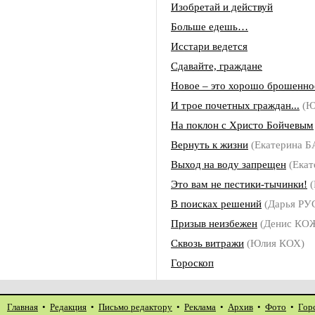
Изобретай и действуй
Больше едешь…
Исстари ведется
Сдавайте, граждане
Новое – это хорошо брошенно
И трое почетных граждан...
(Ю
На поклон с Христо Бойчевым
Вернуть к жизни
(Екатерина 
Выход на воду запрещен
(Екат
Это вам не пестики-тычинки!
(
В поисках решений
(Дарья Р
Призыв неизбежен
(Денис КО
Сквозь витражи
(Юлия КОХ)
Гороскоп
Главная
•
Редакция
•
Письмо редактору
•
Реклама
•
Архив
•
Фото
•
Гор