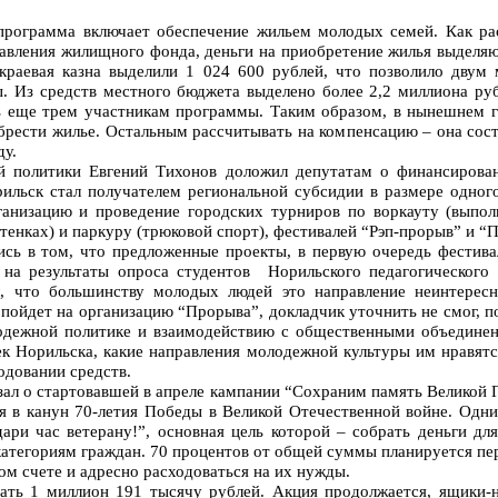
программа включает обеспечение жильем молодых семей. Как рас
авления жилищного фонда, деньги на приобретение жилья выделяю
краевая казна выделили 1 024 600 рублей, что позволило дву
ы. Из средств местного бюджета выделено более 2,2 миллиона ру
 еще трем участникам программы. Таким образом, в нынешнем г
рести жилье. Остальным рассчитывать на компенсацию – она сост
ду.
й политики Евгений Тихонов доложил депутатам о финансирова
рильск стал получателем региональной субсидии в размере одно
ганизацию и проведение городских турниров по воркауту (выпо
тенках) и паркуру (трюковой спорт), фестивалей “Рэп-прорыв” и “
сь в том, что предложенные проекты, в первую очередь фестивал
 на результаты опроса студентов Норильского педагогического 
ал, что большинству молодых людей это направление неинтере
пойдет на организацию “Прорыва”, докладчик уточнить не смог, 
одежной политике и взаимодействию с общественными объединен
к Норильска, какие направления молодежной культуры им нравятс
одовании средств.
зал о стартовавшей в апреле кампании “Сохраним память Великой 
я в канун 70-летия Победы в Великой Отечественной войне. Одни
дари час ветерану!”, основная цель которой – собрать деньги д
атегориям граждан. 70 процентов от общей суммы планируется пер
ом счете и адресно расходоваться на их нужды.
рать 1 миллион 191 тысячу рублей. Акция продолжается, ящики-