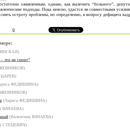
статочно оживленным, однако, как вылечить “больного”, депут
вленческие подходы. Пока неясно, удастся ли совместными усили
снять остроту проблемы, но определенно, к вопросу дефицита кад
0
мере:
ЛЯНСКАЯ)
 это не спорт”
ОЖЕВНИКОВ)
 ЦАРЕВ)
ариса ФЕДИШИНА)
КОЖЕВНИКОВ)
а
(Лариса ФЕДИШИНА)
а ВАЧАЕВА)
край
(Валентина ВАЧАЕВА)
а СТЕЦЕВИЧ)