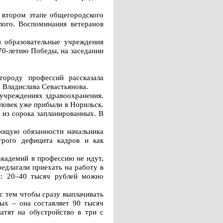
 втором этапе общегородского
лого. Воспоминания ветеранов
 образовательные учреждения
70-летию Победы, на заседании
ороду профессий рассказала
 Владислава Севастьянова.
 учреждениях здравоохранения.
еловек уже прибыли в Норильск.
из сорока запланированных. В
яющую обязанности начальника
трого дефицита кадров и как
академий в профессию не идут,
редлагали приехать на работу в
ты: 20–40 тысяч рублей можно
с тем чтобы сразу выплачивать
ых – она составляет 90 тысяч
атят на обустройство в три с