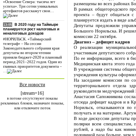
«Освоение Севера: тысяча лет
размещены во всех районах Бо
успеха». Три сотни уникальных
В рамках общегородского про
артефактов расскажут свои…
проекта – будут общаться с
планируется издать в виде аль
В 2020 году на Таймыре
Депутаты предложили управл
13:05
планируется рост налоговых и
Большого Норильска. И решил
неналоговых доходов
комиссии 22 октября.
#НОРИЛЬСК. «Таймырский
Диагноз – дефицит кадров
телеграф» – На сессии
О реализации муниципально
Законодательного собрания края
участникам депутатского собр
депутаты во втором чтении
приняли бюджет-2020 и плановый
По ее информации, всего в бю
период 2021–2022 годов. Один из
Медицинская квота этого года
главных приоритетов документа –
В учреждения системы общего
…
учреждения культуры оформилс
На заседание комиссии по с
Все новости
территориального отдела зд
руководители медучреждений 
[stream=16]
Анастасия Сапожникова сослал
в потоке отсутствуют показы
отсюда дефицит кадров и в Кр
рекламных блоков, назначьте показы,
Норильск, отказываются по 
или отключите поток
получать и на материке. Аргум
В ходе дискуссии депутаты пр
полярки всем специалистам,
рублей, а надо бы как мини
половиной раза больше, чем у 