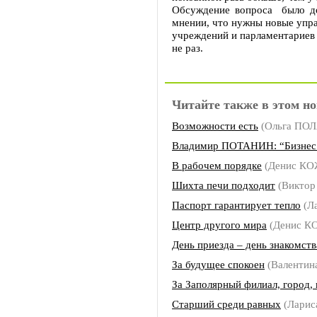
Обсуждение вопроса было до
мнении, что нужны новые упра
учреждений и парламентариев 
не раз.
Читайте также в этом но
Возможности есть
(Ольга ПО
Владимир ПОТАНИН: “Бизнес –
В рабочем порядке
(Денис К
Шихта печи подходит
(Виктор
Паспорт гарантирует тепло
(Л
Центр другого мира
(Денис 
День приезда – день знакомств
За будущее спокоен
(Валентин
За Заполярный филиал, город, 
Старший среди равных
(Ларис