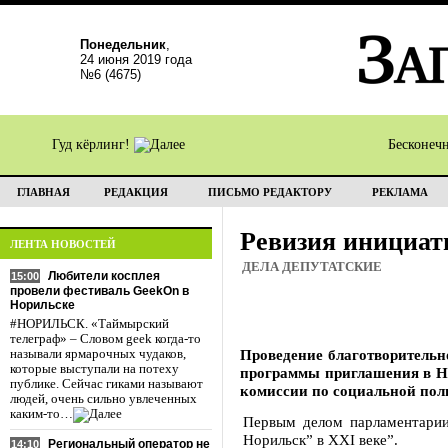
Понедельник
,
24 июня 2019 года
№6 (4675)
Гуд кёрлинг!
Бесконеч
ГЛАВНАЯ
РЕДАКЦИЯ
ПИСЬМО РЕДАКТОРУ
РЕКЛАМА
Ревизия инициат
ЛЕНТА НОВОСТЕЙ
ДЕЛА ДЕПУТАТСКИЕ
Любители косплея
15:00
провели фестиваль GeekOn в
Норильске
#НОРИЛЬСК. «Таймырский
телеграф» – Словом geek когда-то
Проведение благотворительн
называли ярмарочных чудаков,
которые выступали на потеху
программы приглашения в Но
публике. Сейчас гиками называют
комиссии по социальной поли
людей, очень сильно увлеченных
каким-то…
Первым делом парламентарии
Норильск” в XXI веке”.
Региональный оператор не
14:10