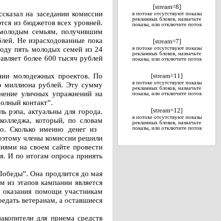
[stream=8]
сказал на заседании комиссии
в потоке отсутствуют показы
рекламных блоков, назначьте
тся из бюджетов всех уровней.
показы, или отключите поток
м молодым семьям, получившим
блей. Не израсходованные пока
[stream=7]
оду пять молодых семей из 24
в потоке отсутствуют показы
рекламных блоков, назначьте
авляет более 600 тысяч рублей
показы, или отключите поток
нии молодежных проектов. По
[stream=11]
в потоке отсутствуют показы
го миллиона рублей. Эту сумму
рекламных блоков, назначьте
лнение уличных упражнений на
показы, или отключите поток
Полный контакт”.
ь рэпа, актуальны для города.
[stream=12]
в потоке отсутствуют показы
колледжа, который, по словам
рекламных блоков, назначьте
сно. Сколько именно денег из
показы, или отключите поток
поэтому члены комиссии решили
иями на своем сайте провести
я. И по итогам опроса принять
Победы”. Она продлится до мая
м из этапов кампании является
ля оказания помощи участникам
едать ветеранам, а оставшиеся
накопители для приема средств