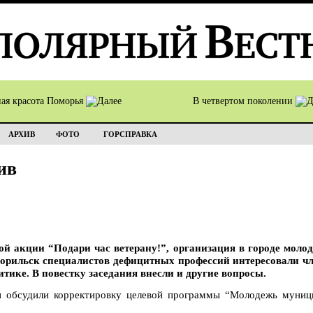
ная красота Поморья
В четвертом поколении
АРХИВ
ФОТО
ГОРСПРАВКА
ив
ой акции “Подари час ветерану!”, организация в городе мол
рильск специалистов дефицитных профессий интересовали чл
тике. В повестку заседания внесли и другие вопросы.
 обсудили корректировку целевой программы “Молодежь муници