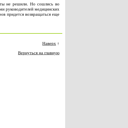
аты не решили. Но сошлись во
ями руководителей медицинских
ров придется возвращаться еще
Наверх
↑
Вернуться на главную