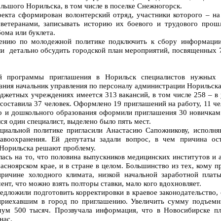
льшого Норильска, в том числе в поселке Снежногорск.
екта сформирован волонтерский отряд, участники которого – на
 ветеранами, записывать историю их боевого и трудового прош
бома или буклета.
ению по молодежной политике подключить к сбору информации
и детально обсудить городской план мероприятий, посвященных 
й программы приглашения в Норильск специалистов нужных г
ания начальник управления по персоналу администрации Норильска
джетных учреждениях имеется 313 вакансий, в том числе 258 – в
 составила 37 человек. Оформлено 19 приглашений на работу, 11 ч
 и дошкольного образования оформили приглашения 30 новичкам 
я один специалист, выделено было пять мест.
оциальной политике пригласили Анастасию Сапожникову, исполн
равоохранения. Ей депутаты задали вопрос, в чем причина ос
Норильска решают проблему.
ась на то, что половина выпускников медицинских институтов и 
асноярском крае, и в стране в целом. Большинство из тех, кому п
причине холодного климата, низкой начальной заработной пла
ент, что можно взять полторы ставки, мало кого вдохновляет.
едложили подготовить корректировки в краевое законодательство, 
 приехавшим в город по приглашению. Увеличить сумму подъемн
мум 500 тысяч. Прозвучала информация, что в Новосибирске пл
нас.