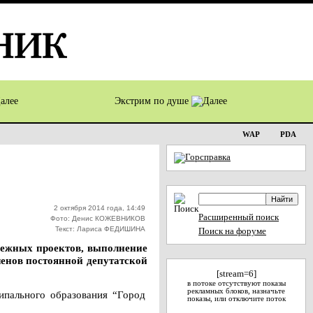
Экстрим по душе
WAP
PDA
2 октября 2014 года, 14:49
Расширенный поиск
Фото: Денис КОЖЕВНИКОВ
Текст: Лариса ФЕДИШИНА
Поиск на форуме
одежных проектов, выполнение
енов постоянной депутатской
[stream=6]
в потоке отсутствуют показы
рекламных блоков, назначьте
пального образования “Город
показы, или отключите поток