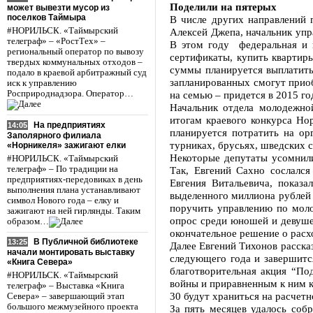
Поделили на пятерых
может вывезти мусор из
поселков Таймыра
В числе других направлений 
#НОРИЛЬСК. «Таймырский
Алексей Джепа, начальник упр
телеграф» – «РостТех» –
В этом году федеральная и 
региональный оператор по вывозу
сертификаты, купить квартир
твердых коммунальных отходов –
суммы планируется выплатить
подало в краевой арбитражный суд
запланированных смогут приоб
иск к управлению
Росприроднадзора. Оператор…
на семью – придется в 2015 го
Начальник отдела молодежно
итогам краевого конкурса Но
На предприятиях
14:05
планируется потратить на ор
Заполярного филиала
турниках, брусьях, шведских с
«Норникеля» зажигают елки
Некоторые депутаты усомнили
#НОРИЛЬСК. «Таймырский
телеграф» – По традиции на
Так, Евгений Сахно сослался
предприятиях-передовиках в день
Евгения Витальевича, показ
выполнения плана устанавливают
выделенного миллиона рублей 
символ Нового года – елку и
поручить управлению по мол
зажигают на ней гирлянды. Таким
опрос среди юношей и девуше
образом…
окончательное решение о расх
В Публичной библиотеке
13:25
Далее Евгений Тихонов расска
начали монтировать выставку
следующего года и завершитс
«Книга Севера»
благотворительная акция “По
#НОРИЛЬСК. «Таймырский
войны и приравненным к ним к
телеграф» – Выставка «Книга
30 будут храниться на расчетн
Севера» – завершающий этап
большого межмузейного проекта
За пять месяцев удалось соб