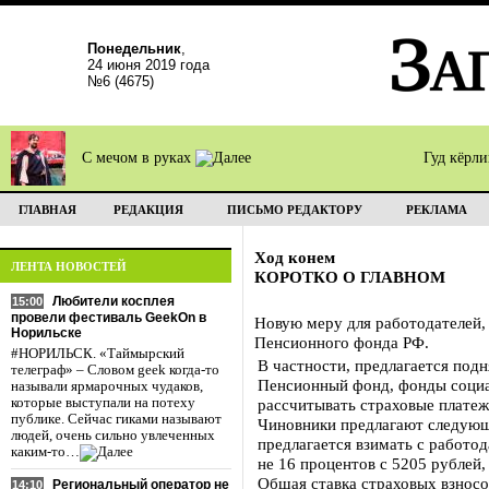
Понедельник
,
24 июня 2019 года
№6 (4675)
С мечом в руках
Гуд кёрл
ГЛАВНАЯ
РЕДАКЦИЯ
ПИСЬМО РЕДАКТОРУ
РЕКЛАМА
Ход конем
ЛЕНТА НОВОСТЕЙ
КОРОТКО О ГЛАВНОМ
Любители косплея
15:00
провели фестиваль GeekOn в
Новую меру для работодателей,
Норильске
Пенсионного фонда РФ.
#НОРИЛЬСК. «Таймырский
В частности, предлагается по
телеграф» – Словом geek когда-то
Пенсионный фонд, фонды социал
называли ярмарочных чудаков,
которые выступали на потеху
рассчитывать страховые платеж
публике. Сейчас гиками называют
Чиновники предлагают следующее
людей, очень сильно увлеченных
предлагается взимать с работод
каким-то…
не 16 процентов с 5205 рублей
Общая ставка страховых взносо
Региональный оператор не
14:10