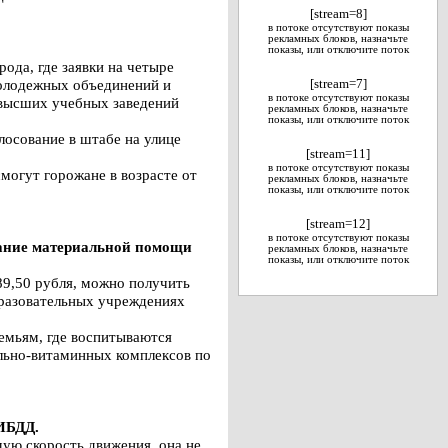
[stream=8]
в потоке отсутствуют показы
рекламных блоков, назначьте
показы, или отключите поток
ода, где заявки на четыре
молодежных объединений и
[stream=7]
в потоке отсутствуют показы
 высших учебных заведений
рекламных блоков, назначьте
показы, или отключите поток
лосование в штабе на улице
[stream=11]
в потоке отсутствуют показы
могут горожане в возрасте от
рекламных блоков, назначьте
показы, или отключите поток
[stream=12]
в потоке отсутствуют показы
ание материальной помощи
рекламных блоков, назначьте
показы, или отключите поток
9,50 рубля, можно получить
разовательных учреждениях
емьям, где воспитываются
ельно-витаминных комплексов по
ГИБДД.
мую скорость движения, она не