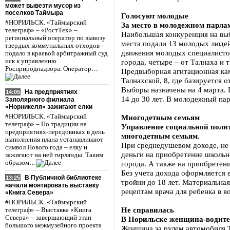
может вывезти мусор из
поселков Таймыра
Голосуют молодые
#НОРИЛЬСК. «Таймырский
За место в молодежном парлам
телеграф» – «РостТех» –
Наибольшая конкуренция на выб
региональный оператор по вывозу
места подали 13 молодых люде
твердых коммунальных отходов –
движения молодых специалистов
подало в краевой арбитражный суд
иск к управлению
города, четыре – от Талнаха и т
Росприроднадзора. Оператор…
Предвыборная агитационная кам
Талнахской, 8, где базируется
Выборы назначены на 4 марта. 
На предприятиях
14:05
14 до 30 лет. В молодежный пар
Заполярного филиала
«Норникеля» зажигают елки
#НОРИЛЬСК. «Таймырский
Многодетным семьям
телеграф» – По традиции на
Управление социальной поли
предприятиях-передовиках в день
многодетным семьям.
выполнения плана устанавливают
При среднедушевом доходе, не
символ Нового года – елку и
деньги на приобретение школь
зажигают на ней гирлянды. Таким
образом…
города. А также на приобретени
Без учета дохода оформляется 
В Публичной библиотеке
13:25
тройни до 18 лет. Материальна
начали монтировать выставку
рецептам врача для ребенка в во
«Книга Севера»
#НОРИЛЬСК. «Таймырский
Не справилась
телеграф» – Выставка «Книга
Севера» – завершающий этап
В Норильске женщина-водител
большого межмузейного проекта
Женщина за рулем автомобиля T