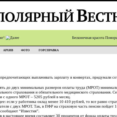
инг!
Бесконечная красота Помор
АРХИВ
ФОТО
ГОРСПРАВКА
 предпочитающих выплачивать зарплату в конвертах, придумали со
днять до двух минимальных размеров оплаты труда (МРОТ) минимал
ьного страхования и обязательного медицинского страхования. С
и с одного МРОТ – 5205 рублей в месяц.
: если у работника оклад менее 10 410 рублей, то все равно стра
ателя с двух МРОТ. Так, в ПФР на страховую часть пенсии пойдет 1
, сообщают “Известия”.
в в настоящее время составляет 30 процентов от фонда оплаты тру