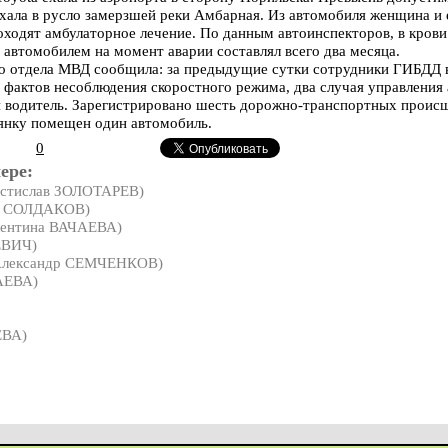
ехала в русло замерзшей реки Амбарная. Из автомобиля женщина и
оходят амбулаторное лечение. По данным автоинспекторов, в крови
я автомобилем на момент аварии составлял всего два месяца.
го отдела МВД сообщила: за предыдущие сутки сотрудники ГИБДД 
 фактов несоблюдения скоростного режима, два случая управления
й водитель. Зарегистрировано шесть дорожно-транспортных происш
нку помещен один автомобиль.
0
ере:
стислав ЗОЛОТАРЕВ)
й СОЛДАКОВ)
ентина ВАЧАЕВА)
ЕВИЧ)
лександр СЕМЧЕНКОВ)
АЕВА)
ЕВА)