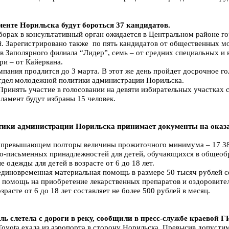
енте Норильска будут бороться 37 кандидатов.
орах в консультативный орган ожидается в Центральном районе гор
й. Зарегистрировано также по пять кандидатов от общественных 
 Заполярного филиала “Лидер”, семь – от средних специальных и
ри – от Кайеркана.
пания продлится до 3 марта. В этот же день пройдет досрочное го
 отдел молодежной политики администрации Норильска.
Принять участие в голосовании на девяти избирательных участках с
ламент будут избраны 15 человек.
тики администрации Норильска принимает документы на оказ
 превышающем полторы величины прожиточного минимума – 17 38
но-письменных принадлежностей для детей, обучающихся в общеоб
е одежды для детей в возрасте от 6 до 18 лет.
единовременная материальная помощь в размере 50 тысяч рублей с
я помощь на приобретение лекарственных препаратов и оздоровит
зрасте от 6 до 18 лет составляет не более 500 рублей в месяц.
ь слетела с дороги в реку, сообщили в пресс-службе краевой 
oyota ехала из аэропорта в сторону Норильска. Превысив допусти