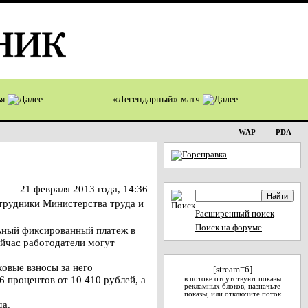
ья
«Легендарный» матч
WAP
PDA
21 февраля 2013 года, 14:36
трудники Министерства труда и
Расширенный поиск
Поиск на форуме
ьный фиксированный платеж в
ейчас работодатели могут
ховые взносы за него
[stream=6]
6 процентов от 10 410 рублей, а
в потоке отсутствуют показы
рекламных блоков, назначьте
показы, или отключите поток
да.