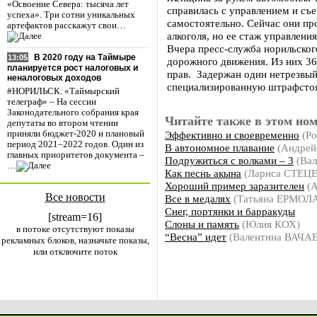
«Освоение Севера: тысяча лет
справилась с управлением и съ
успеха». Три сотни уникальных
самостоятельно. Сейчас они пр
артефактов расскажут свои…
алкоголя, но ее стаж управлени
Вчера пресс-служба норильско
В 2020 году на Таймыре
13:05
дорожного движения. Из них 36
планируется рост налоговых и
прав. Задержан один нетрезвы
неналоговых доходов
специализированную штрафстоя
#НОРИЛЬСК. «Таймырский
телеграф» – На сессии
Законодательного собрания края
Читайте также в этом ном
депутаты во втором чтении
Эффективно и своевременно
(Ро
приняли бюджет-2020 и плановый
период 2021–2022 годов. Один из
В автономное плавание
(Андре
главных приоритетов документа –
Подружиться с волками – 3
(Вал
…
Как песнь акына
(Лариса СТЕЦ
Хороший пример заразителен
(А
Все новости
Все в медалях
(Татьяна ЕРМОЛ
Снег, портянки и барракуды
[stream=16]
Слоны и память
(Юлия КОХ)
в потоке отсутствуют показы
“Весна” идет
(Валентина ВАЧА
рекламных блоков, назначьте показы,
или отключите поток